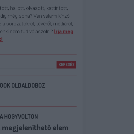
tott, hallott, olvasott, kattintott,
ddig még soha? Van valami kínzó
 a sorozatokról, tévéről, médiáról,
enki nem tud válaszolni?
Írja meg
!
BOOK OLDALDOBOZ
 A HOGYVOLTON
s megjeleníthető elem