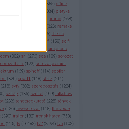
etflix
(
376
)
nézettség
(
1355
)
office
tt
(
159
)
per
(
208
)
pilot
(
1034
)
pletyka
litika
(
310
)
premier
(
135
)
promó
(
268
)
41
)
reality
(
1934
)
reklám
(
323
)
remake
tró
(
287
)
rtl
(
635
)
rtl ii
(
146
)
rtl klub
ajtóközlemény
(
116
)
sci-fi
(
158
)
scifi
 fi
(
533
)
showtime
(
794
)
simpsons
tcom
(
882
)
snl
(
276
)
soa
(
189
)
sorozat
sorozathalál
(
123
)
sorozatpremier
ektrum
(
169
)
spinoff
(
114
)
spoiler
ort
(
320
)
sport1
(
148
)
starz
(
214
)
(
218
)
syfy
(
382
)
szereposztás
(
1224
)
00
)
sztrájk
(
136
)
szülfel
(
109
)
talkshow
bt
(
233
)
tehetségkutató
(
228
)
tények
vé
(
136
)
tévésorozat
(
148
)
the voice
t
(
390
)
trailer
(
182
)
trónok harca
(
758
)
ood
(
215
)
tv
(
16483
)
tv2
(
3194
)
tv6
(
103
)