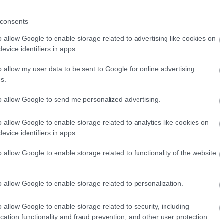
(
111
)
du
consents
(
302
)
el
(
598
)
f
o allow Google to enable storage related to advertising like cookies on
foci
(
17
evice identifiers in apps.
(
227
)
gr
o allow my user data to be sent to Google for online advertising
(
2971
)
s.
(
125
)
h
(
288
)
hí
to allow Google to send me personalized advertising.
homela
o allow Google to enable storage related to analytics like cookies on
house
(
evice identifiers in apps.
(
540
)
in
rosszb
o allow Google to enable storage related to functionality of the website
(
140
)
kr
(
152
)
li
o allow Google to enable storage related to personalization.
(
140
)
m
magyar 
o allow Google to enable storage related to security, including
(
230
)
m
cation functionality and fraud prevention, and other user protection.