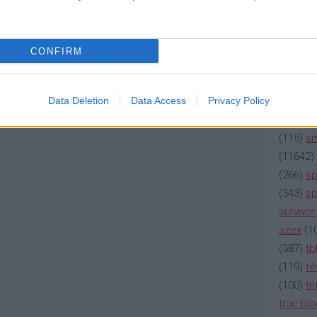
(
2137
)
n
(
195
)
or
(
325
)
po
CONFIRM
rádió
(
3
(
225
)
re
(
2212
)
s
Data Deletion
Data Access
Privacy Policy
(
207
)
sci
(
115
)
si
(
11642
)
(
266
)
sp
(
343
)
sp
survivor
szex
(
1
(
387
)
tb
(
119
)
té
(
100
)
tn
true bl