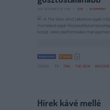
2011. DECEMBER 20. 11:00
SIXX
10
KOMMENT
A The View című talkshow egyik műso
Homeland egyik főszereplőjével beszélget
hozzá. video platformvideo managementv
Tetszik
0
CÍMKÉK:
TV
FING
THE VIEW
WHOOPIE
Hírek kávé mellé