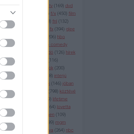
na televízió
(
1212
)
duna tv
(
169
)
dvd
őzetes
(
123
)
emmy
(
189
)
f/x
(
450
)
film
ilmmúzeum
(
903
)
film
(
338
)
fnl
(
132
)
1
)
fox
(
2048
)
fringe
(
163
)
fx
(
394
)
glee
ace klinika
(
173
)
gyász
(
206
)
hbo
HBO
(
107
)
hbo2
(
313
)
hbo comedy
imym
(
154
)
hír
(
2037
)
híradó
(
126
)
hírek
rtv
(
126
)
history channel
(
116
)
nd
(
123
)
horror
(
150
)
hősök
(
200
)
164
)
humor
(
140
)
idol
(
248
)
interjú
ternet
(
484
)
itv
(
122
)
játék
(
146
)
jóban
an
(
119
)
kasza
(
229
)
kép
(
798
)
köztévé
itika
(
618
)
lapszemle
(
169
)
lifetime
sta
(
178
)
lost
(
498
)
lóvé
(
164
)
lovetta
1
(
1692
)
m2
(
991
)
mad men
(
109
)
rádió
(
119
)
médiaipar
(
389
)
mgm
okka
(
142
)
mtv
(
1149
)
mtva
(
264
)
nbc