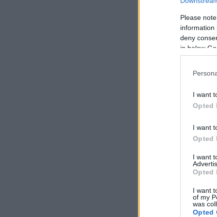
Downstream 
Please note
information 
deny consent
in below Go
Persona
I want t
Opted 
I want t
Opted 
I want 
Advertis
Opted 
I want t
of my P
was col
Opted 