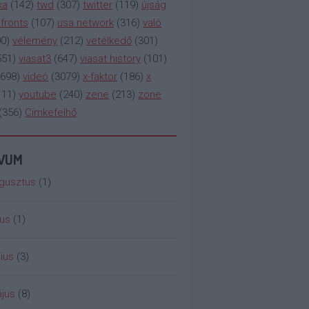
ka
(
142
)
twd
(
307
)
twitter
(
119
)
újság
fronts
(
107
)
usa network
(
316
)
való
00
)
vélemény
(
212
)
vetélkedő
(
301
)
551
)
viasat3
(
647
)
viasat history
(
101
)
698
)
videó
(
3079
)
x-faktor
(
186
)
x
111
)
youtube
(
240
)
zene
(
213
)
zone
(
356
)
Címkefelhő
ÍVUM
gusztus
(
1
)
ius
(
1
)
ius
(
3
)
jus
(
8
)