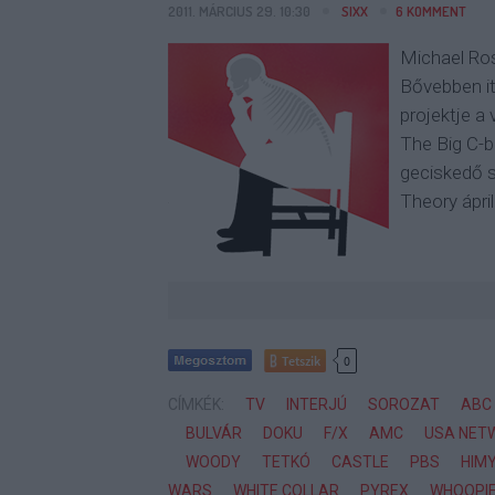
2011. MÁRCIUS 29. 10:30
SIXX
6
KOMMENT
Michael Ro
Bővebben i
projektje a 
The Big C-b
geciskedő s
Theory ápri
Tetszik
0
CÍMKÉK:
TV
INTERJÚ
SOROZAT
ABC
BULVÁR
DOKU
F/X
AMC
USA NET
WOODY
TETKÓ
CASTLE
PBS
HIM
WARS
WHITE COLLAR
PYREX
WHOOPI