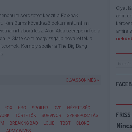
Olyat lá
senbaum sorozatot készít a Fox-nak.
amit e
tt. Ken Burns következő dokumentumfilm-
kérdése
vietnami háború lesz. Alan Alda szerepelni fog a
amire s
en. A Slate.com megvizsgálja hova lettek a
nekünk
itcomok. Komoly spoiler a The Big Bang
lis…
OLVASSON MÉG »
FACE
FOX
HBO
SPOILER
DVD
NÉZETTSÉG
FRISS
WORK
TÖRTETŐK
SURVIVOR
SZEREPOSZTÁS
Ninc
YM
BREAKING BAD
LOUIE
TBBT
CLONE
E
ARMY WIVES