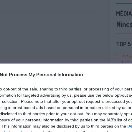
MÉDIA
Ninc
TOP 5
Íme, 
tökpu
Not Process My Personal Information
Talán
Való V
to opt-out of the sale, sharing to third parties, or processing of your per
formation for targeted advertising by us, please use the below opt-out s
Cicci
r selection. Please note that after your opt-out request is processed y
kenta
eing interest-based ads based on personal information utilized by us or
disclosed to third parties prior to your opt-out. You may separately opt-
losure of your personal information by third parties on the IAB’s list of
Nézze
. This information may also be disclosed by us to third parties on the
IA
nálunk