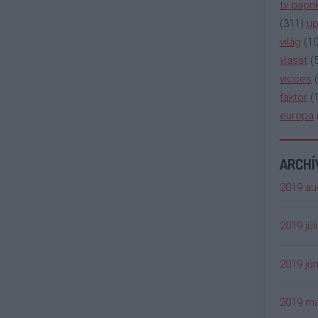
tv papri
(
311
)
up
világ
(
1
viasat
(
vicces
(
faktor
(
europa
ARCH
2019 au
2019 júl
2019 jún
2019 má