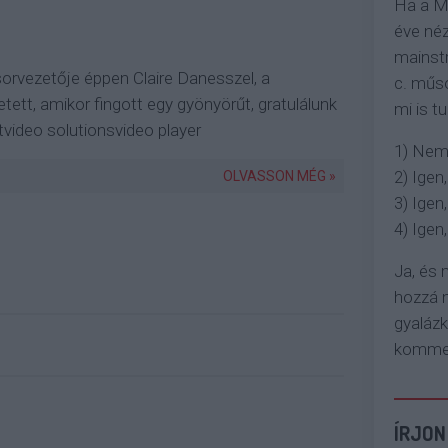
Ha a M
éve néz
mainstr
rvezetője éppen Claire Danesszel, a
c. műso
ett, amikor fingott egy gyönyörűt, gratulálunk
mi is tu
ideo solutionsvideo player
1) Nem
2) Igen,
OLVASSON MÉG »
3) Igen,
4) Igen, 
Ja, és
hozzá n
gyaláz
komment
ÍRJON