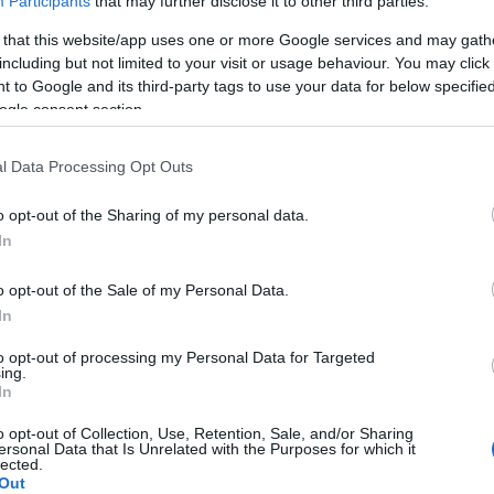
Participants
that may further disclose it to other third parties.
 that this website/app uses one or more Google services and may gath
A Pum
including but not limited to your visit or usage behaviour. You may click 
mögöt
 to Google and its third-party tags to use your data for below specifi
ogle consent section.
KULC
l Data Processing Opt Outs
24
(
312
)
o opt-out of the Sharing of my personal data.
amazon
In
(
217
)
ax
baroms
o opt-out of the Sale of my Personal Data.
beszól
In
(
320
)
br
to opt-out of processing my Personal Data for Targeted
(
512
)
b
ing.
In
(
108
)
c
cool
(
3
o opt-out of Collection, Use, Retention, Sale, and/or Sharing
ersonal Data that Is Unrelated with the Purposes for which it
(
237
)
díj
lected.
Out
channel