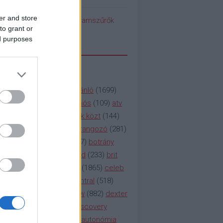
er and store
pedék benéz az Instagramszűrők
to grant or
ti rögvalóságba
ed purposes
SSZAVAK
a&e
(
133
)
abc
(
1958
)
ajánló
(
1699
)
(
112
)
amc
(
913
)
animációs
(
109
)
atv
n
(
531
)
baki
(
261
)
barátok közt
(
144
)
ág
(
130
)
bbc
(
403
)
beharangozó
(
281
)
(
314
)
blikk
(
338
)
bors
(
267
)
botrány
eaking
(
124
)
breaking bad
(
233
)
brit
sg
(
258
)
bulvár
(
995
)
cbs
(
1865
)
celeb
inemax
(
706
)
comedy central
(
518
)
58
)
csaj
(
177
)
csi
(
159
)
cw
(
882
)
dexter
(
247
)
discovery
(
249
)
discovery
(
111
)
doku
(
127
)
duna ii autonómia