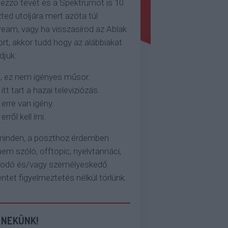
ezzo tévét és a Spektrumot is 10
ted utoljára mert azóta túl
eam, vagy ha visszasírod az Ablak
rt, akkor tudd hogy az alábbiakat
djuk:
, ez nem igényes műsor.
 itt tart a hazai televiziózás.
 erre van igény.
erről kell írni.
 minden, a poszthoz érdemben
em szóló, offtopic, nyelvtannáci,
kodó és/vagy személyeskedő
et figyelmeztetés nélkül törlünk.
 NEKÜNK!