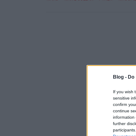
Blog -
Do 
If you wish 
sensitive in
confirm you
continue se
information 
further disc
participants