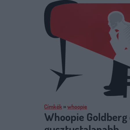
Címkék
»
whoopie
Whoopie Goldberg 
gusztustalanabb