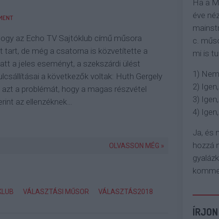
Ha a M
éve néz
MENT
mainstr
hogy az Echo TV Sajtóklub című műsora
c. műso
t tart, de még a csatorna is közvetítette a
mi is tu
latt a jeles eseményt, a szekszárdi ülést
1) Nem
lcsállításai a következők voltak: Huth Gergely
2) Igen,
azt a problémát, hogy a magas részvétel
3) Igen,
rint az ellenzéknek…
4) Igen, 
Ja, és
hozzá n
OLVASSON MÉG »
gyaláz
komment
KLUB
VÁLASZTÁSI MŰSOR
VÁLASZTÁS2018
ÍRJON