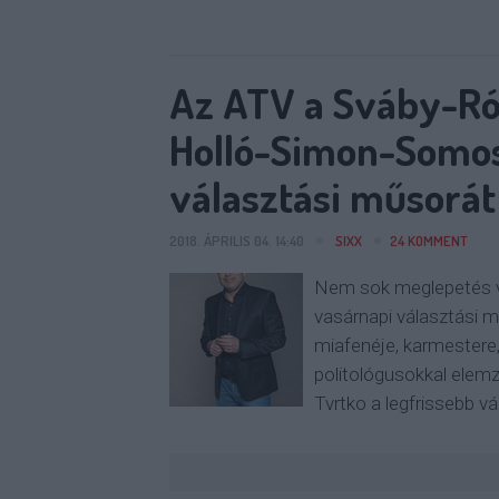
Az ATV a Sváby-Ró
Holló-Simon-Somos
választási műsorát
2018. ÁPRILIS 04. 14:40
SIXX
24
KOMMENT
Nem sok meglepetés va
vasárnapi választási 
miafenéje, karmestere,
politológusokkal elemzi
Tvrtko a legfrissebb v