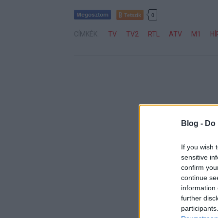
Tetszik
0
CÍMKÉK:
TV
TV2
RTL
ATV
M1
HÍ
Blog -
Do 
If you wish 
sensitive in
confirm you
continue se
information 
further disc
participants