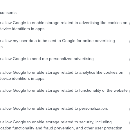
(
111
)
du
consents
(
302
)
el
(
598
)
f
o allow Google to enable storage related to advertising like cookies on
foci
(
17
evice identifiers in apps.
(
227
)
gr
o allow my user data to be sent to Google for online advertising
(
107
)
h
s.
(
125
)
h
(
288
)
hí
to allow Google to send me personalized advertising.
homela
o allow Google to enable storage related to analytics like cookies on
house
(
evice identifiers in apps.
(
540
)
in
rosszb
o allow Google to enable storage related to functionality of the website
(
140
)
kr
(
152
)
li
o allow Google to enable storage related to personalization.
(
140
)
m
magyar 
o allow Google to enable storage related to security, including
(
230
)
m
cation functionality and fraud prevention, and other user protection.