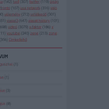
ka
(
142
)
twd
(
307
)
twitter
(
119
)
újság
fronts
(
107
)
usa network
(
316
)
való
00
)
vélemény
(
212
)
vetélkedő
(
301
)
551
)
viasat3
(
647
)
viasat history
(
101
)
698
)
videó
(
3079
)
x-faktor
(
186
)
x
111
)
youtube
(
240
)
zene
(
213
)
zone
(
356
)
Címkefelhő
ÍVUM
gusztus
(
1
)
ius
(
1
)
ius
(
3
)
jus
(
8
)