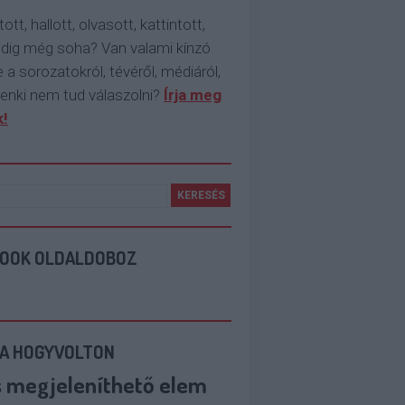
tott, hallott, olvasott, kattintott,
ddig még soha? Van valami kínzó
 a sorozatokról, tévéről, médiáról,
enki nem tud válaszolni?
Írja meg
!
BOOK OLDALDOBOZ
 A HOGYVOLTON
s megjeleníthető elem