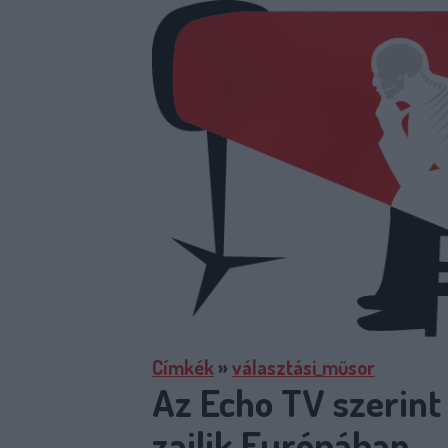
Címkék
»
választási_műsor
Az Echo TV szerint
zajlik Európában