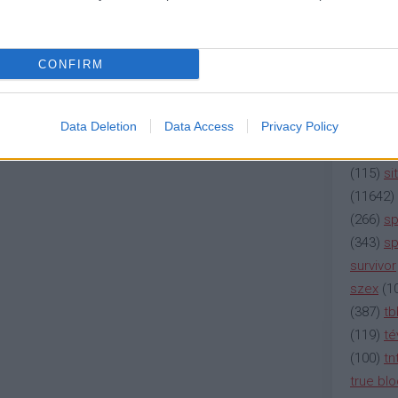
(
2137
)
n
(
195
)
or
(
325
)
po
CONFIRM
rádió
(
3
(
225
)
re
(
2212
)
s
Data Deletion
Data Access
Privacy Policy
(
207
)
sci
(
115
)
si
(
11642
)
(
266
)
sp
(
343
)
sp
survivor
szex
(
1
(
387
)
tb
(
119
)
té
(
100
)
tn
true bl