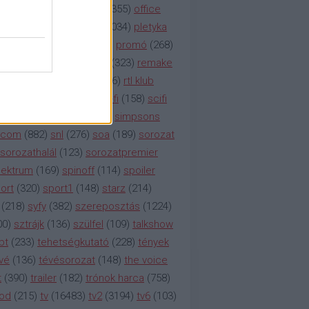
etflix
(
376
)
nézettség
(
1355
)
office
tt
(
159
)
per
(
208
)
pilot
(
1034
)
pletyka
litika
(
310
)
premier
(
135
)
promó
(
268
)
41
)
reality
(
1934
)
reklám
(
323
)
remake
tró
(
287
)
rtl
(
635
)
rtl ii
(
146
)
rtl klub
ajtóközlemény
(
116
)
sci-fi
(
158
)
scifi
 fi
(
533
)
showtime
(
794
)
simpsons
tcom
(
882
)
snl
(
276
)
soa
(
189
)
sorozat
sorozathalál
(
123
)
sorozatpremier
ektrum
(
169
)
spinoff
(
114
)
spoiler
ort
(
320
)
sport1
(
148
)
starz
(
214
)
(
218
)
syfy
(
382
)
szereposztás
(
1224
)
00
)
sztrájk
(
136
)
szülfel
(
109
)
talkshow
bt
(
233
)
tehetségkutató
(
228
)
tények
vé
(
136
)
tévésorozat
(
148
)
the voice
t
(
390
)
trailer
(
182
)
trónok harca
(
758
)
ood
(
215
)
tv
(
16483
)
tv2
(
3194
)
tv6
(
103
)