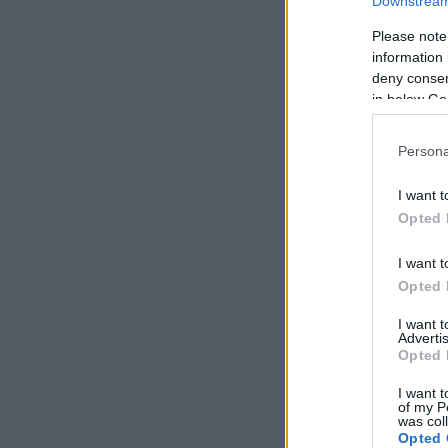
Downstream 
Please note
information 
deny consent
in below Go
Persona
I want t
Opted 
I want t
Opted 
I want 
Advertis
Opted 
I want t
of my P
was col
Opted 