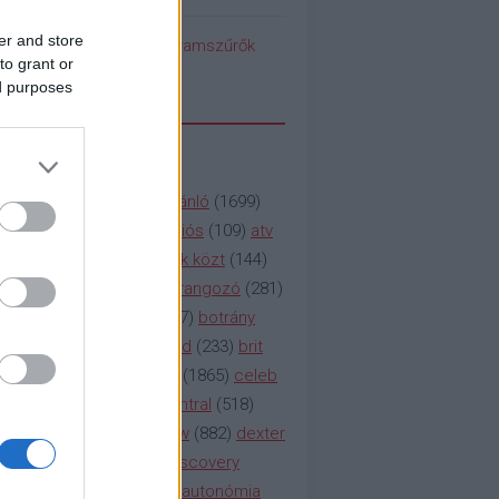
er and store
pedék benéz az Instagramszűrők
to grant or
ti rögvalóságba
ed purposes
SSZAVAK
a&e
(
133
)
abc
(
1958
)
ajánló
(
1699
)
(
112
)
amc
(
913
)
animációs
(
109
)
atv
n
(
531
)
baki
(
261
)
barátok közt
(
144
)
ág
(
130
)
bbc
(
403
)
beharangozó
(
281
)
(
314
)
blikk
(
338
)
bors
(
267
)
botrány
eaking
(
124
)
breaking bad
(
233
)
brit
sg
(
258
)
bulvár
(
995
)
cbs
(
1865
)
celeb
inemax
(
706
)
comedy central
(
518
)
58
)
csaj
(
177
)
csi
(
159
)
cw
(
882
)
dexter
(
247
)
discovery
(
249
)
discovery
(
111
)
doku
(
127
)
duna ii autonómia