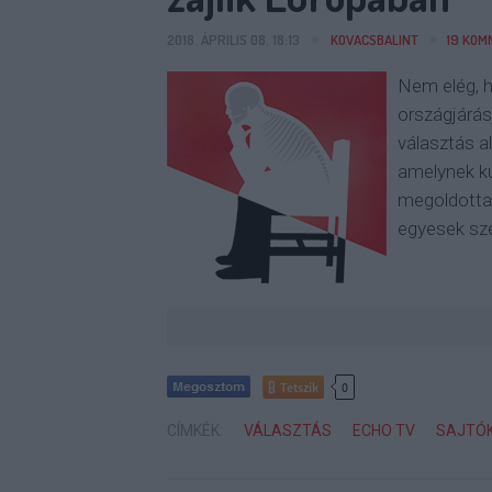
2018. ÁPRILIS 08. 18:13
KOVACSBALINT
19
KOM
Nem elég, 
országjárás
választás a
amelynek ku
megoldotta 
egyesek sze
Tetszik
0
CÍMKÉK:
VÁLASZTÁS
ECHO TV
SAJTÓ