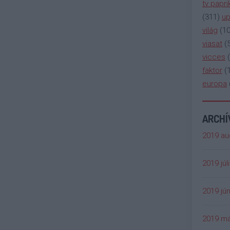
tv papri
(
311
)
up
világ
(
1
viasat
(
vicces
(
faktor
(
europa
ARCH
2019 au
2019 júl
2019 jún
2019 má