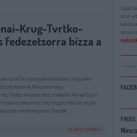
Olyat lá
amit e
nai-Krug-Tvrtko-
kérdése
amire s
 fedezetsorra bízza a
nekünk
n az ATV mai bejelentésében, miszerint
FACE
műsorfolyamuk fővezére vagy
 na, Sváby András lesz, mellette Rónai Egon
 majd a helyzetet, míg Krug Emília és Vujity
álasztási eredményeket figyelik.…
FRISS
Ninc
OLVASSON MÉG »