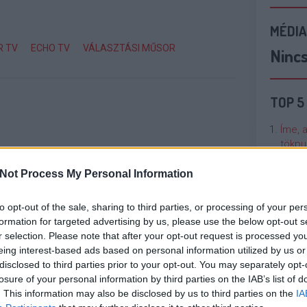
MÉDIA
R TV
ECHO TV
VÁLASZTÁSI MŰSOR
Ninc
TOP 5
Íme, 
tökpu
Not Process My Personal Information
Talán
Való V
to opt-out of the sale, sharing to third parties, or processing of your per
formation for targeted advertising by us, please use the below opt-out s
Cicci
r selection. Please note that after your opt-out request is processed y
kenta
eing interest-based ads based on personal information utilized by us or
disclosed to third parties prior to your opt-out. You may separately opt-
losure of your personal information by third parties on the IAB’s list of
Nézze
. This information may also be disclosed by us to third parties on the
IA
nálunk