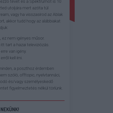
ezzo tévét és a Spektrumot is 10
ted utoljára mert azóta túl
eam, vagy ha visszasírod az Ablak
rt, akkor tudd hogy az alábbiakat
djuk:
, ez nem igényes műsor.
 itt tart a hazai televiziózás.
 erre van igény.
erről kell írni.
 minden, a poszthoz érdemben
em szóló, offtopic, nyelvtannáci,
kodó és/vagy személyeskedő
et figyelmeztetés nélkül törlünk.
 NEKÜNK!