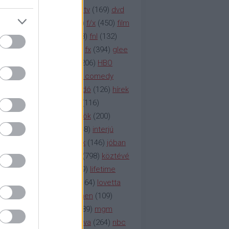
na televízió
(
1212
)
duna tv
(
169
)
dvd
őzetes
(
123
)
emmy
(
189
)
f/x
(
450
)
film
ilmmúzeum
(
903
)
film
(
338
)
fnl
(
132
)
1
)
fox
(
2048
)
fringe
(
163
)
fx
(
394
)
glee
ace klinika
(
173
)
gyász
(
206
)
HBO
bo
(
2971
)
hbo2
(
313
)
hbo comedy
imym
(
154
)
hír
(
2037
)
híradó
(
126
)
hírek
rtv
(
126
)
history channel
(
116
)
nd
(
123
)
horror
(
150
)
hősök
(
200
)
164
)
humor
(
140
)
idol
(
248
)
interjú
ternet
(
484
)
itv
(
122
)
játék
(
146
)
jóban
an
(
119
)
kasza
(
229
)
kép
(
798
)
köztévé
itika
(
618
)
lapszemle
(
169
)
lifetime
sta
(
178
)
lost
(
498
)
lóvé
(
164
)
lovetta
1
(
1692
)
m2
(
991
)
mad men
(
109
)
rádió
(
119
)
médiaipar
(
389
)
mgm
okka
(
142
)
mtv
(
1149
)
mtva
(
264
)
nbc