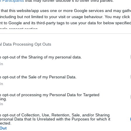
Participants
that may further disclose it to other third parties.
 that this website/app uses one or more Google services and may gath
A Pum
including but not limited to your visit or usage behaviour. You may click 
mögöt
 to Google and its third-party tags to use your data for below specifi
ogle consent section.
KULC
l Data Processing Opt Outs
24
(
312
)
o opt-out of the Sharing of my personal data.
amazon
In
(
217
)
ax
baroms
o opt-out of the Sale of my Personal Data.
beszól
In
(
320
)
br
to opt-out of processing my Personal Data for Targeted
(
512
)
b
ing.
In
(
108
)
c
cool
(
3
o opt-out of Collection, Use, Retention, Sale, and/or Sharing
ersonal Data that Is Unrelated with the Purposes for which it
(
237
)
díj
lected.
Out
channel