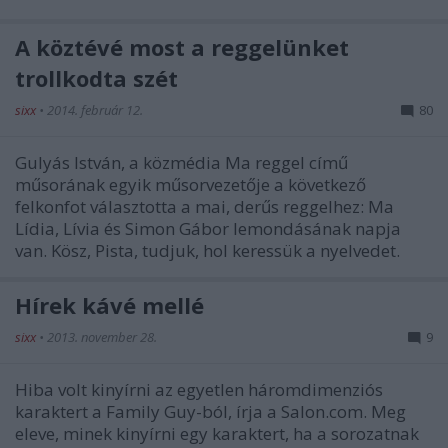
A köztévé most a reggelünket
trollkodta szét
sixx
•
2014. február 12.
80
Gulyás István, a közmédia Ma reggel című
műsorának egyik műsorvezetője a következő
felkonfot választotta a mai, derűs reggelhez: Ma
Lídia, Lívia és Simon Gábor lemondásának napja
van. Kösz, Pista, tudjuk, hol keressük a nyelvedet.
Hírek kávé mellé
sixx
•
2013. november 28.
9
Hiba volt kinyírni az egyetlen háromdimenziós
karaktert a Family Guy-ból, írja a Salon.com. Meg
eleve, minek kinyírni egy karaktert, ha a sorozatnak