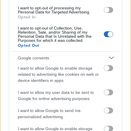
létre, hogy pozitív, a kiadónak kedves híreket
I want to opt-out of processing my
jelenítsenek benne, de lehet ez kevés lesz egy perben,
Personal Data for Targeted Advertising.
mert a lap nevét, a…
Opted In
I want to opt-out of Collection, Use,
Retention, Sale, and/or Sharing of my
Personal Data that Is Unrelated with the
Purposes for which it was collected.
Opted Out
Google consents
I want to allow Google to enable storage
related to advertising like cookies on web or
device identifiers in apps.
I want to allow my user data to be sent to
Google for online advertising purposes.
I want to allow Google to send me
personalized advertising.
Hírek kávé mellé
I want to allow Google to enable storage
sixx
•
2015. július 29.
18