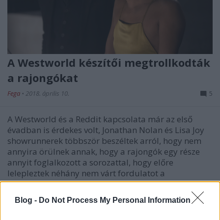
A Westworld készítői megtrollkodták
a rajongókat
Fega
•
2018. április 10.
5
A Westworld és a Reddit kapcsolata már az első
évadban is érdekes volt, Jonathan Nolan és Lisa Joy
showrunnerek többször beszéltek arról, hogy nem
annyira örülnek annak, hogy a rajongók egy része
annyit foglalkozott a sorozattal, hogy előre
lelepleztek néhány nem várt fordulatot a
kommentek között.
Blog -
Do Not Process My Personal Information