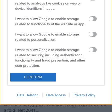
related to analytics like cookies on web or
device identifiers in apps.
Igen, néha van ilyen rovat is. Hírek az elmúlt egy
hétből. Terry O'Quinn beszállt Juliette Lewis és
I want to allow Google to enable storage
Michael Ealy mellé a Secrets and Lies második
related to functionality of the website or app.
évadába. Úgy néz ki, hogy a 2016-ban érkező,
negyedik Banshee-évad lesz az utolsó. Kurva életbe.
I want to allow Google to enable storage
Josh Duhamel is beszállt…
related to personalization.
I want to allow Google to enable storage
Március 35-én aszteroida csapódik a
related to security, including authentication
Földbe, írta a troll, a CNN meg elhitte
functionality and fraud prevention, and other
user protection.
sixx
•
2014. május 28.
6
CONFIRM
Ellenőrizetlen forrásból infót leközölni elég nagy
marhaság, én is belefutottam már párszor és meg is
szívtam a dolgot, de azért azt nemigen hoztam volna
Data Deletion
Data Access
Privacy Policy
le soha, amit a CNN iReporter nevű felületén
közzétettek: egy júzer beküldte, hogy a NASA szerint
a földi élet 2041…