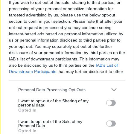
If you wish to opt-out of the sale, sharing to third parties, or
processing of your personal or sensitive information for
targeted advertising by us, please use the below opt-out
section to confirm your selection. Please note that after your
opt-out request is processed you may continue seeing
interest-based ads based on personal information utilized by
us or personal information disclosed to third parties prior to
your opt-out. You may separately opt-out of the further
disclosure of your personal information by third parties on the
IAB’s list of downstream participants. This information may
also be disclosed by us to third parties on the
IAB’s List of
Downstream Participants
that may further disclose it to other
third parties.
A Kétfarkú Kutya Párt megtrollkodta
Please note that this website/app uses one or more Google
Personal Data Processing Opt Outs
a Magyar Hírlapot
services and may gather and store information including but
not limited to your visit or usage behaviour. You may click to
I want to opt-out of the Sharing of my
sixx
•
2015. október 30.
58
personal data.
grant or deny consent to Google and its third-party tags to
Opted In
use your data for below specified purposes in below Google
De hogy! Mutatjuk: Az (ál)lap hátsó oldalán van egy
consent section.
I want to opt-out of the Sale of my
keretes írás, amiben figyelmeztetik az olvasókat,
Personal Data.
Opted In
hogy ez nem az a Magyar Hírlap, és csak azért jött