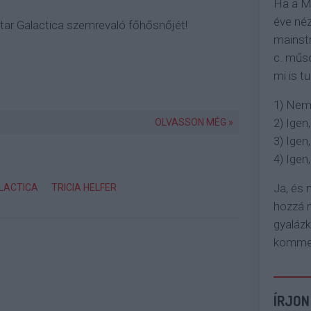
Ha a M
éve néz
star Galactica szemrevaló főhősnőjét!
mainstr
c. műso
mi is tu
1) Nem
2) Igen,
OLVASSON MÉG »
3) Igen,
4) Igen, 
Ja, és
LACTICA
TRICIA HELFER
hozzá n
gyaláz
komment
ÍRJON