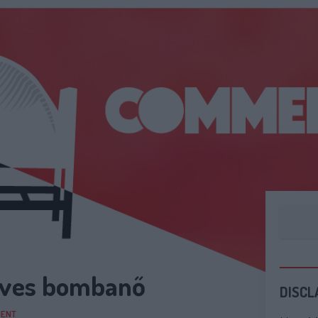
8 éves bombanő
DISCL
ENT