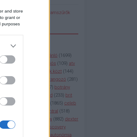
er and store
pedék benéz az Instagramszűrők
to grant or
ti rögvalóságba
ed purposes
SSZAVAK
a&e
(
133
)
abc
(
1958
)
ajánló
(
1699
)
(
112
)
amc
(
913
)
animációs
(
109
)
atv
n
(
531
)
baki
(
261
)
barátok közt
(
144
)
ág
(
130
)
bbc
(
403
)
beharangozó
(
281
)
(
314
)
blikk
(
338
)
bors
(
267
)
botrány
eaking
(
124
)
breaking bad
(
233
)
brit
sg
(
258
)
bulvár
(
995
)
cbs
(
1865
)
celeb
inemax
(
706
)
comedy central
(
518
)
58
)
csaj
(
177
)
csi
(
159
)
cw
(
882
)
dexter
(
247
)
discovery
(
249
)
discovery
(
111
)
doku
(
127
)
duna ii autonómia