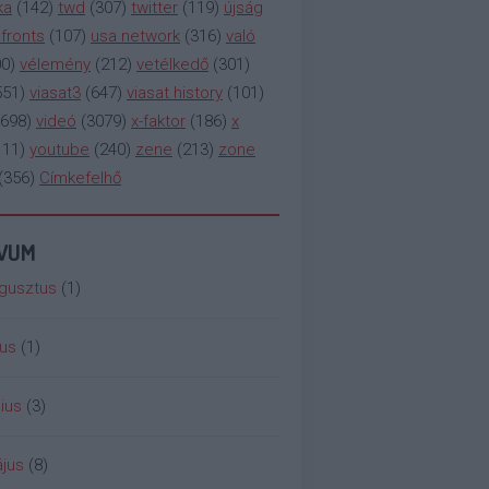
ka
(
142
)
twd
(
307
)
twitter
(
119
)
újság
fronts
(
107
)
usa network
(
316
)
való
00
)
vélemény
(
212
)
vetélkedő
(
301
)
551
)
viasat3
(
647
)
viasat history
(
101
)
698
)
videó
(
3079
)
x-faktor
(
186
)
x
111
)
youtube
(
240
)
zene
(
213
)
zone
(
356
)
Címkefelhő
ÍVUM
gusztus
(
1
)
ius
(
1
)
ius
(
3
)
jus
(
8
)