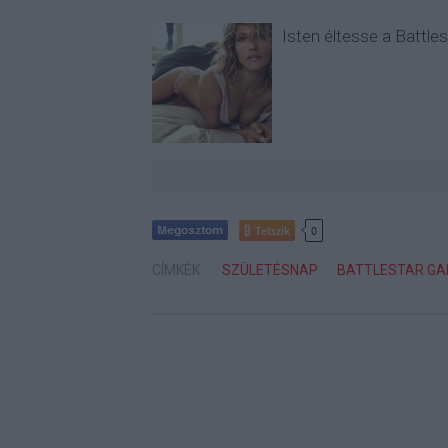
Isten éltesse a Battle
Tetszik
0
CÍMKÉK:
SZÜLETÉSNAP
BATTLESTAR GA