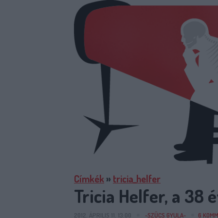
Címkék
»
tricia_helfer
Tricia Helfer, a 3
2012. ÁPRILIS 11. 13:00
-SZŰCS GYULA-
6
KOMM