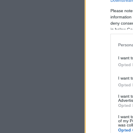
Downstream 
Please note
information 
deny consent
in below Go
Persona
I want t
Opted 
I want t
Opted 
I want 
Advertis
Opted 
I want t
of my P
was col
Opted 