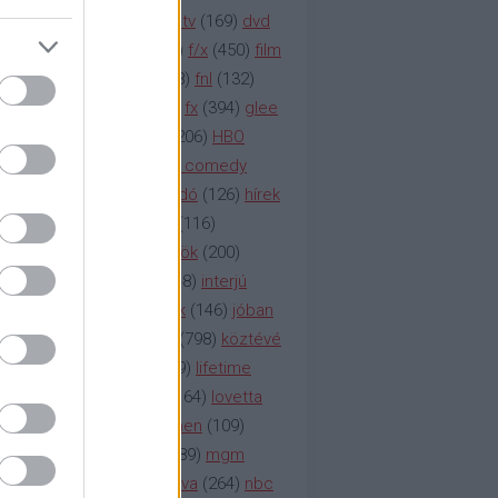
na televízió
(
1212
)
duna tv
(
169
)
dvd
őzetes
(
123
)
emmy
(
189
)
f/x
(
450
)
film
ilmmúzeum
(
903
)
film
(
338
)
fnl
(
132
)
1
)
fox
(
2048
)
fringe
(
163
)
fx
(
394
)
glee
ace klinika
(
173
)
gyász
(
206
)
HBO
bo
(
2971
)
hbo2
(
313
)
hbo comedy
imym
(
154
)
hír
(
2037
)
híradó
(
126
)
hírek
rtv
(
126
)
history channel
(
116
)
nd
(
123
)
horror
(
150
)
hősök
(
200
)
164
)
humor
(
140
)
idol
(
248
)
interjú
ternet
(
484
)
itv
(
122
)
játék
(
146
)
jóban
an
(
119
)
kasza
(
229
)
kép
(
798
)
köztévé
itika
(
618
)
lapszemle
(
169
)
lifetime
sta
(
178
)
lost
(
498
)
lóvé
(
164
)
lovetta
1
(
1692
)
m2
(
991
)
mad men
(
109
)
rádió
(
119
)
médiaipar
(
389
)
mgm
okka
(
142
)
mtv
(
1149
)
mtva
(
264
)
nbc