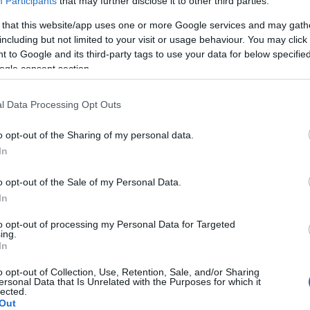
Participants
that may further disclose it to other third parties.
 that this website/app uses one or more Google services and may gath
A Pum
including but not limited to your visit or usage behaviour. You may click 
mögöt
 to Google and its third-party tags to use your data for below specifi
ogle consent section.
KULC
l Data Processing Opt Outs
24
(
312
)
o opt-out of the Sharing of my personal data.
amazon
In
(
217
)
ax
baroms
o opt-out of the Sale of my Personal Data.
beszól
In
(
320
)
br
to opt-out of processing my Personal Data for Targeted
(
512
)
b
ing.
In
(
108
)
c
cool
(
3
o opt-out of Collection, Use, Retention, Sale, and/or Sharing
ersonal Data that Is Unrelated with the Purposes for which it
(
237
)
díj
lected.
Out
channel