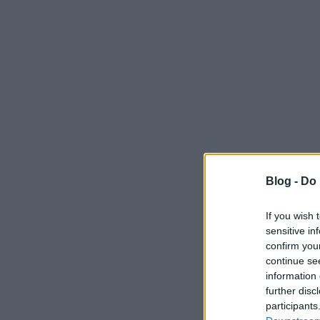
Blog -
Do 
If you wish 
sensitive in
confirm you
continue se
information 
further disc
participants