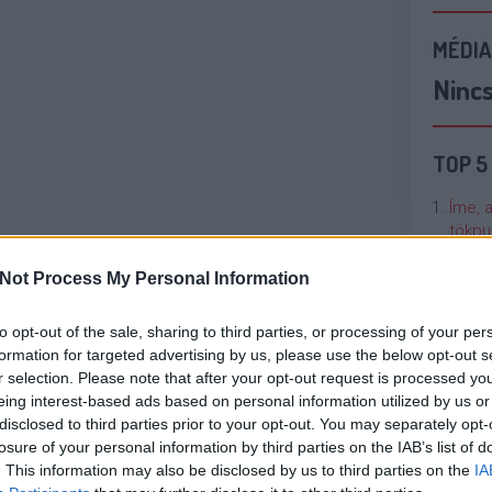
MÉDIA
Ninc
TOP 5
Íme, 
tökpu
Not Process My Personal Information
Talán
Való V
to opt-out of the sale, sharing to third parties, or processing of your per
formation for targeted advertising by us, please use the below opt-out s
Cicci
r selection. Please note that after your opt-out request is processed y
kenta
eing interest-based ads based on personal information utilized by us or
disclosed to third parties prior to your opt-out. You may separately opt-
losure of your personal information by third parties on the IAB’s list of
Nézze
. This information may also be disclosed by us to third parties on the
IA
nálunk