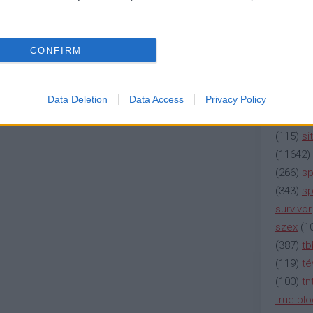
(
2137
)
n
(
195
)
or
(
325
)
po
CONFIRM
rádió
(
3
(
225
)
re
(
2212
)
s
Data Deletion
Data Access
Privacy Policy
(
207
)
sci
(
115
)
si
(
11642
)
(
266
)
sp
(
343
)
sp
survivor
szex
(
1
(
387
)
tb
(
119
)
té
(
100
)
tn
true bl