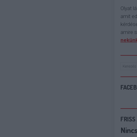
Olyat lá
amit e
kérdése
amire s
nekünk
FACE
FRISS
Ninc