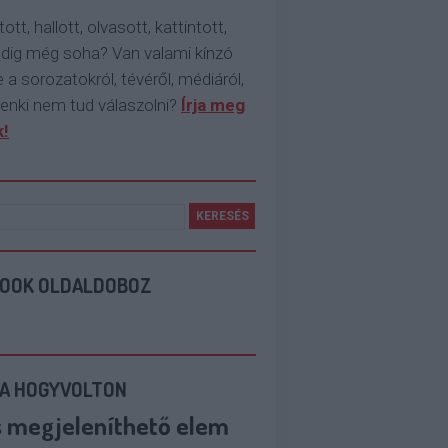
tott, hallott, olvasott, kattintott,
ddig még soha? Van valami kínzó
 a sorozatokról, tévéről, médiáról,
enki nem tud válaszolni?
Írja meg
!
BOOK OLDALDOBOZ
 A HOGYVOLTON
s megjeleníthető elem