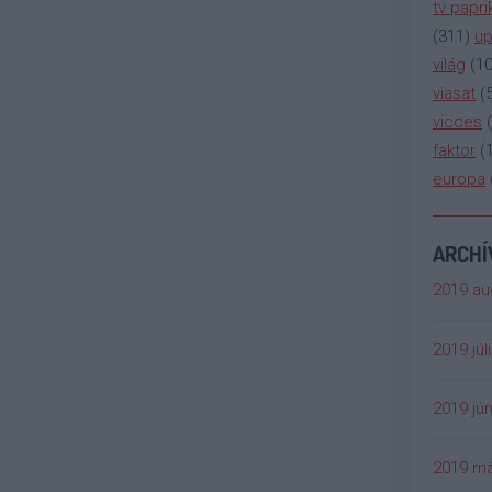
tv papri
(
311
)
up
világ
(
1
viasat
(
vicces
(
faktor
(
europa
ARCH
2019 au
2019 júl
2019 jún
2019 má