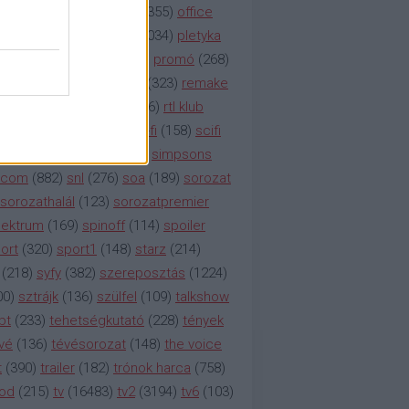
etflix
(
376
)
nézettség
(
1355
)
office
tt
(
159
)
per
(
208
)
pilot
(
1034
)
pletyka
litika
(
310
)
premier
(
135
)
promó
(
268
)
41
)
reality
(
1934
)
reklám
(
323
)
remake
tró
(
287
)
rtl
(
635
)
rtl ii
(
146
)
rtl klub
ajtóközlemény
(
116
)
sci-fi
(
158
)
scifi
 fi
(
533
)
showtime
(
794
)
simpsons
tcom
(
882
)
snl
(
276
)
soa
(
189
)
sorozat
sorozathalál
(
123
)
sorozatpremier
ektrum
(
169
)
spinoff
(
114
)
spoiler
ort
(
320
)
sport1
(
148
)
starz
(
214
)
(
218
)
syfy
(
382
)
szereposztás
(
1224
)
00
)
sztrájk
(
136
)
szülfel
(
109
)
talkshow
bt
(
233
)
tehetségkutató
(
228
)
tények
vé
(
136
)
tévésorozat
(
148
)
the voice
t
(
390
)
trailer
(
182
)
trónok harca
(
758
)
ood
(
215
)
tv
(
16483
)
tv2
(
3194
)
tv6
(
103
)