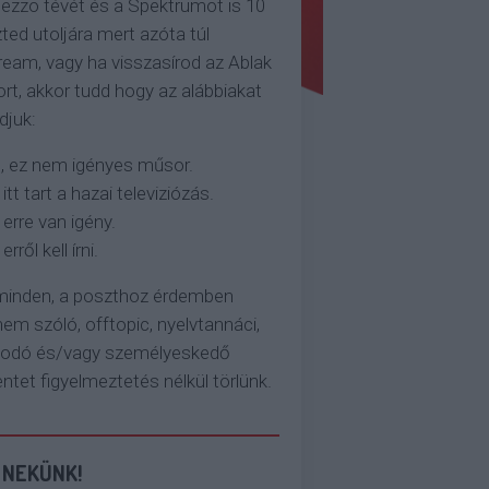
ezzo tévét és a Spektrumot is 10
ted utoljára mert azóta túl
eam, vagy ha visszasírod az Ablak
rt, akkor tudd hogy az alábbiakat
djuk:
, ez nem igényes műsor.
 itt tart a hazai televiziózás.
 erre van igény.
erről kell írni.
 minden, a poszthoz érdemben
em szóló, offtopic, nyelvtannáci,
kodó és/vagy személyeskedő
et figyelmeztetés nélkül törlünk.
 NEKÜNK!