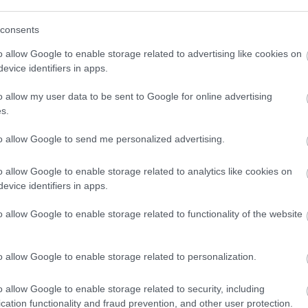
(
111
)
du
consents
(
302
)
el
(
598
)
f
o allow Google to enable storage related to advertising like cookies on
foci
(
17
evice identifiers in apps.
(
227
)
gr
o allow my user data to be sent to Google for online advertising
(
107
)
h
s.
(
125
)
h
(
288
)
hí
to allow Google to send me personalized advertising.
homela
o allow Google to enable storage related to analytics like cookies on
house
(
evice identifiers in apps.
(
540
)
in
rosszb
o allow Google to enable storage related to functionality of the website
(
140
)
kr
(
152
)
li
o allow Google to enable storage related to personalization.
(
140
)
m
magyar 
o allow Google to enable storage related to security, including
(
230
)
m
cation functionality and fraud prevention, and other user protection.