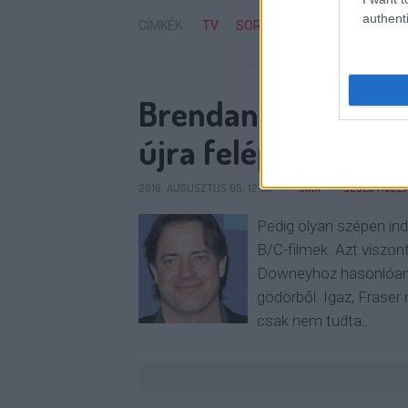
authenti
CÍMKÉK:
TV
SOROZAT
THE AFFAIR
Brendan Fraser a T
újra felépíteni a ka
2016. AUGUSZTUS 05. 12:00
SIXX
SZÓLJ HOZZÁ
Pedig olyan szépen in
B/C-filmek. Azt viszon
Downeyhoz hasonlóan a
gödörből. Igaz, Fraser
csak nem tudta…