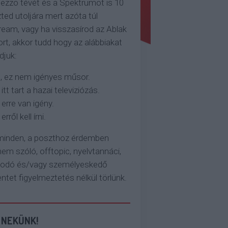
ezzo tévét és a Spektrumot is 10
ted utoljára mert azóta túl
eam, vagy ha visszasírod az Ablak
rt, akkor tudd hogy az alábbiakat
djuk:
, ez nem igényes műsor.
 itt tart a hazai televiziózás.
 erre van igény.
erről kell írni.
 minden, a poszthoz érdemben
em szóló, offtopic, nyelvtannáci,
kodó és/vagy személyeskedő
et figyelmeztetés nélkül törlünk.
 NEKÜNK!