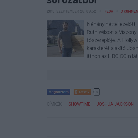
2018. SZEPTEMBER 26. 09:52
FEGA
3
KOMMEN
Néhány héttel ezelőtt
Ruth Wilson a Viszony 
főszereplője. A Hollyw
karakterét alakító Jos
itthon az HBO GO-n lá
Tetszik
0
CÍMKÉK:
SHOWTIME
JOSHUA JACKSON