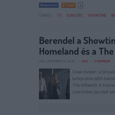
Tetszik
0
CÍMKÉK:
TV
SOROZAT
SHOWTIME
B
Berendel a Showtim
Homeland és a The 
2015. DECEMBER 10. 10:30
SIXX
3
KOMMENT
Csak röviden: a Showt
befejezése előtt hato
The Affairből. A Homel
Live+3-ban (az első ve