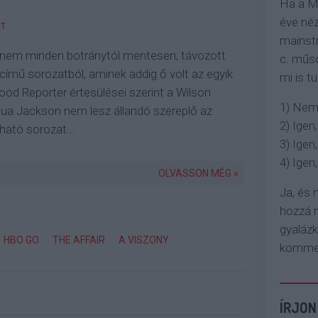
Ha a M
éve néz
T
mainstr
, nem minden botránytól mentesen, távozott
c. műso
című sorozatból, aminek addig ő volt az egyik
mi is tu
ood Reporter értesülései szerint a Wilson
1) Nem
hua Jackson nem lesz állandó szereplő az
2) Igen,
tható sorozat…
3) Igen,
4) Igen, 
OLVASSON MÉG »
Ja, és
hozzá n
gyaláz
HBO GO
THE AFFAIR
A VISZONY
komment
ÍRJON