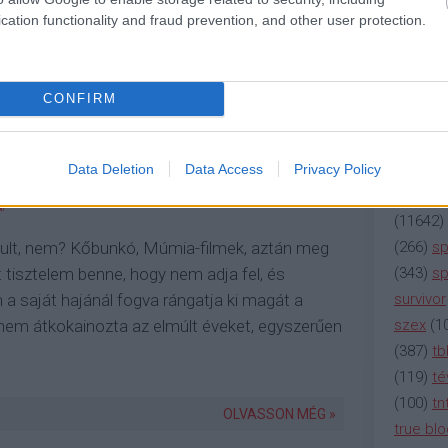
(
2137
)
n
cation functionality and fraud prevention, and other user protection.
(
195
)
or
(
325
)
po
rádió
(
3
CONFIRM
he Affairben kezdi el
(
225
)
re
(
2212
)
s
rrierjét
(
207
)
sci
Data Deletion
Data Access
Privacy Policy
(
115
)
si
!
(
11642
)
(
266
)
sp
dult, nem? Kőbunkó, Múmia-filmek, aztán meg
(
343
)
sp
t tisztelem benne, hogy nem adja fel, és
survivor
 saját hajánál fogva rángatja ki magát a
szex
(
1
 nem átkokainozta az elmúlt éveket, egyszerűen
(
387
)
tb
(
119
)
té
(
100
)
tn
OLVASSON MÉG »
true bl