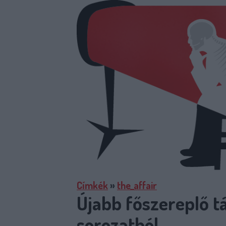
Címkék
»
the_affair
Újabb főszereplő t
sorozatból