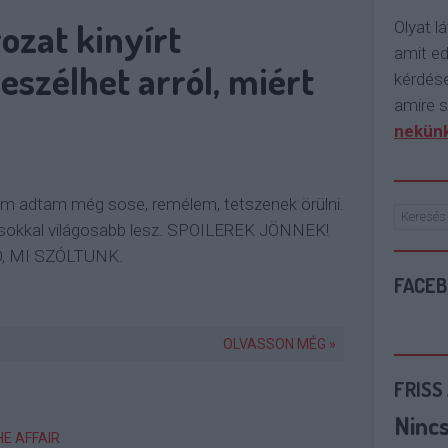
ozat kinyírt
Olyat lá
amit e
eszélhet arról, miért
kérdése
amire s
nekünk
m adtam még sose, remélem, tetszenek örülni.
 sokkal világosabb lesz. SPOILEREK JÖNNEK!
, MI SZÓLTUNK.
FACE
OLVASSON MÉG »
FRISS
Ninc
HE AFFAIR