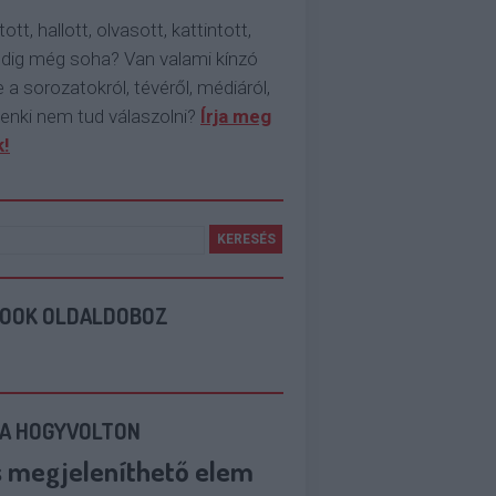
tott, hallott, olvasott, kattintott,
ddig még soha? Van valami kínzó
 a sorozatokról, tévéről, médiáról,
enki nem tud válaszolni?
Írja meg
!
BOOK OLDALDOBOZ
 A HOGYVOLTON
s megjeleníthető elem