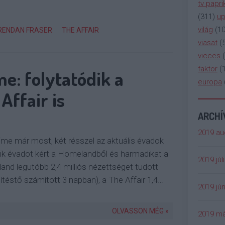
tv papri
(
311
)
up
világ
(
1
RENDAN FRASER
THE AFFAIR
viasat
(
vicces
(
faktor
(
e: folytatódik a
europa
Affair is
ARCH
2019 au
ime már most, két résszel az aktuális évadok
dik évadot kért a Homelandből és harmadikat a
2019 júl
and legutóbb 2,4 milliós nézettséget tudott
títéstő számított 3 napban), a The Affair 1,4…
2019 jún
OLVASSON MÉG »
2019 má