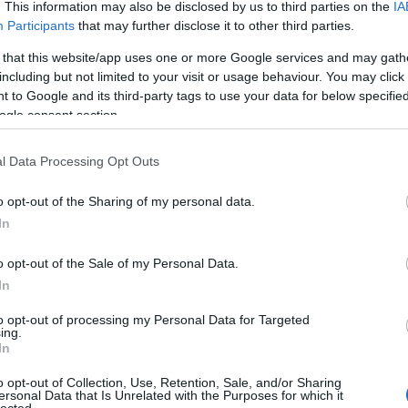
. This information may also be disclosed by us to third parties on the
IA
IRÚGÁS
SZEXUÁLIS ZAKLATÁS
EJNYE
THE
Participants
that may further disclose it to other third parties.
A Pum
mögöt
 that this website/app uses one or more Google services and may gath
including but not limited to your visit or usage behaviour. You may click 
 to Google and its third-party tags to use your data for below specifi
ogle consent section.
KULC
l Data Processing Opt Outs
24
(
312
)
amazon
o opt-out of the Sharing of my personal data.
ssza a The Affair a Showtime műsorára, az
(
217
)
ax
In
n pedig már nézhető is egy hosszabb előzetes
baroms
Még be sem mutatták a az Amazonon a Bosch
beszól
o opt-out of the Sale of my Personal Data.
endelték belőle a negyediket. Ennek a sorozatnak
(
320
)
br
In
ól…
(
512
)
b
to opt-out of processing my Personal Data for Targeted
(
108
)
c
ing.
In
cool
(
3
OLVASSON MÉG »
(
237
)
díj
o opt-out of Collection, Use, Retention, Sale, and/or Sharing
ersonal Data that Is Unrelated with the Purposes for which it
channel
lected.