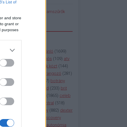
B’s List of
pedék benéz az Instagramszűrők
ti rögvalóságba
er and store
to grant or
ed purposes
SSZAVAK
a&e
(
133
)
abc
(
1958
)
ajánló
(
1699
)
(
112
)
amc
(
913
)
animációs
(
109
)
atv
n
(
531
)
baki
(
261
)
barátok közt
(
144
)
ág
(
130
)
bbc
(
403
)
beharangozó
(
281
)
(
314
)
blikk
(
338
)
bors
(
267
)
botrány
eaking
(
124
)
breaking bad
(
233
)
brit
sg
(
258
)
bulvár
(
995
)
cbs
(
1865
)
celeb
inemax
(
706
)
comedy central
(
518
)
58
)
csaj
(
177
)
csi
(
159
)
cw
(
882
)
dexter
(
247
)
discovery
(
249
)
discovery
(
111
)
doku
(
127
)
duna ii autonómia