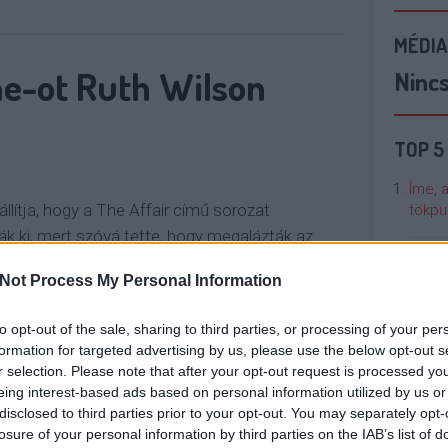
MÉDIA
me-ot Ruth Wilson
Ninc
TOP 5
Íme, 
llítja, hogy a The Affair című sorozat
tökpu
ták ki, mert szóvá tette, hogy megalázták az
rozat producereit és gyártóját szexuális
Talán
Not Process My Personal Information
Való V
t állítva, hogy az egyik forgatási napon a
atási rendről szóló…
to opt-out of the sale, sharing to third parties, or processing of your per
Cicci
formation for targeted advertising by us, please use the below opt-out s
kenta
r selection. Please note that after your opt-out request is processed y
OLVASSON MÉG »
eing interest-based ads based on personal information utilized by us or
disclosed to third parties prior to your opt-out. You may separately opt-
Nézze
losure of your personal information by third parties on the IAB’s list of
nálunk