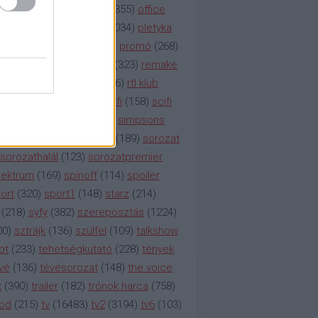
etflix
(
376
)
nézettség
(
1355
)
office
tt
(
159
)
per
(
208
)
pilot
(
1034
)
pletyka
litika
(
310
)
premier
(
135
)
promó
(
268
)
41
)
reality
(
1934
)
reklám
(
323
)
remake
tró
(
287
)
rtl
(
635
)
rtl ii
(
146
)
rtl klub
ajtóközlemény
(
116
)
sci-fi
(
158
)
scifi
 fi
(
533
)
showtime
(
794
)
simpsons
tcom
(
882
)
snl
(
276
)
soa
(
189
)
sorozat
sorozathalál
(
123
)
sorozatpremier
ektrum
(
169
)
spinoff
(
114
)
spoiler
ort
(
320
)
sport1
(
148
)
starz
(
214
)
(
218
)
syfy
(
382
)
szereposztás
(
1224
)
00
)
sztrájk
(
136
)
szülfel
(
109
)
talkshow
bt
(
233
)
tehetségkutató
(
228
)
tények
vé
(
136
)
tévésorozat
(
148
)
the voice
t
(
390
)
trailer
(
182
)
trónok harca
(
758
)
ood
(
215
)
tv
(
16483
)
tv2
(
3194
)
tv6
(
103
)