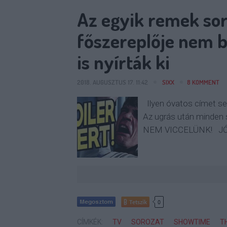
Az egyik remek sor
főszereplője nem b
is nyírták ki
2018. AUGUSZTUS 17. 11:42
SIXX
8
KOMMENT
Ilyen óvatos címet se
Az ugrás után minden
NEM VICCELÜNK! JÓ
Tetszik
0
CÍMKÉK:
TV
SOROZAT
SHOWTIME
T