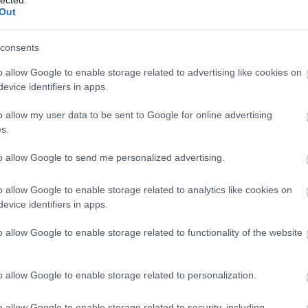
Out
(
111
)
du
ON
THE VOICE
NETFLIX
THE AFFAIR
(
302
)
el
consents
(
598
)
f
foci
(
17
o allow Google to enable storage related to advertising like cookies on
 vissza a The Affair
(
227
)
gr
evice identifiers in apps.
(
2971
)
o allow my user data to be sent to Google for online advertising
(
125
)
h
s.
(
288
)
hí
pcsolati (dráma)sorozat ismét több
homela
to allow Google to send me personalized advertising.
jd az eseményeket, ami az előzetesből
house
(
edig az, hogy - Három évet ugrunk az időben,-
o allow Google to enable storage related to analytics like cookies on
(
540
)
in
ttre megy (ártatlanul),- Cole (Joshua
evice identifiers in apps.
rosszb
t, és végre boldog, de Alisonnal…
(
140
)
kr
o allow Google to enable storage related to functionality of the website
(
152
)
li
(
140
)
m
OLVASSON MÉG »
o allow Google to enable storage related to personalization.
magyar 
(
230
)
m
o allow Google to enable storage related to security, including