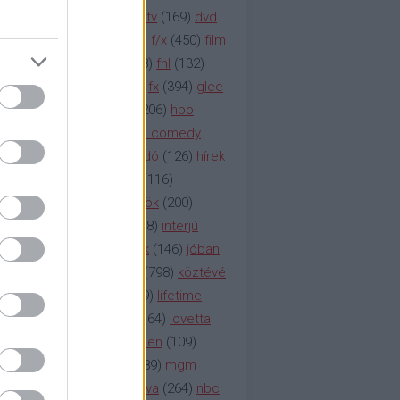
na televízió
(
1212
)
duna tv
(
169
)
dvd
őzetes
(
123
)
emmy
(
189
)
f/x
(
450
)
film
ilmmúzeum
(
903
)
film
(
338
)
fnl
(
132
)
1
)
fox
(
2048
)
fringe
(
163
)
fx
(
394
)
glee
ace klinika
(
173
)
gyász
(
206
)
hbo
HBO
(
107
)
hbo2
(
313
)
hbo comedy
imym
(
154
)
hír
(
2037
)
híradó
(
126
)
hírek
rtv
(
126
)
history channel
(
116
)
nd
(
123
)
horror
(
150
)
hősök
(
200
)
164
)
humor
(
140
)
idol
(
248
)
interjú
ternet
(
484
)
itv
(
122
)
játék
(
146
)
jóban
an
(
119
)
kasza
(
229
)
kép
(
798
)
köztévé
itika
(
618
)
lapszemle
(
169
)
lifetime
sta
(
178
)
lost
(
498
)
lóvé
(
164
)
lovetta
1
(
1692
)
m2
(
991
)
mad men
(
109
)
rádió
(
119
)
médiaipar
(
389
)
mgm
okka
(
142
)
mtv
(
1149
)
mtva
(
264
)
nbc