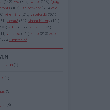
ka
(
142
)
twd
(
307
)
twitter
(
119
)
újság
fronts
(
107
)
usa network
(
316
)
való
00
)
vélemény
(
212
)
vetélkedő
(
301
)
551
)
viasat3
(
647
)
viasat history
(
101
)
698
)
videó
(
3079
)
x-faktor
(
186
)
x
111
)
youtube
(
240
)
zene
(
213
)
zone
(
356
)
Címkefelhő
ÍVUM
gusztus
(
1
)
ius
(
1
)
ius
(
3
)
jus
(
8
)