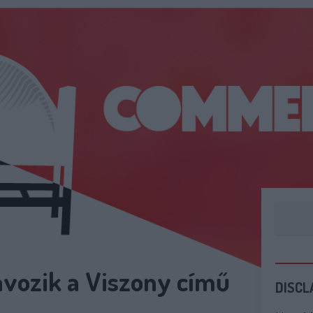
ávozik a Viszony című
DISCL