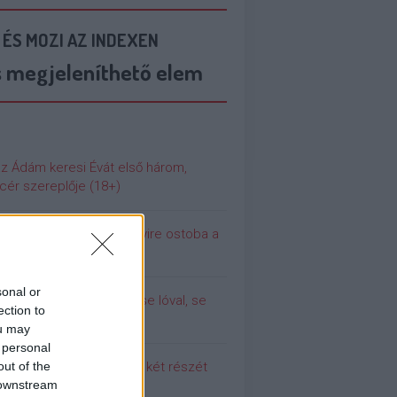
 ÉS MOZI AZ INDEXEN
s megjeleníthető elem
az Ádám keresi Évát első három,
cér szereplője (18+)
 még soha nem volt ennyire ostoba a
ilág
sonal or
olina (még) nem dugott se lóval, se
ection to
urral
ou may
 personal
out of the
 meg a Pumpedék első két részét
 downstream
!