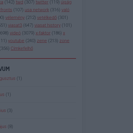
ka
(
142
)
twd
(
307
)
twitter
(
119
)
újság
fronts
(
107
)
usa network
(
316
)
való
00
)
vélemény
(
212
)
vetélkedő
(
301
)
551
)
viasat3
(
647
)
viasat history
(
101
)
698
)
videó
(
3079
)
x-faktor
(
186
)
x
111
)
youtube
(
240
)
zene
(
213
)
zone
(
356
)
Címkefelhő
ÍVUM
gusztus
(
1
)
ius
(
1
)
ius
(
3
)
jus
(
8
)