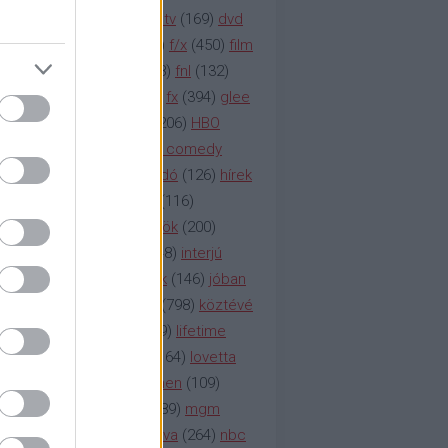
na televízió
(
1212
)
duna tv
(
169
)
dvd
őzetes
(
123
)
emmy
(
189
)
f/x
(
450
)
film
ilmmúzeum
(
903
)
film
(
338
)
fnl
(
132
)
1
)
fox
(
2048
)
fringe
(
163
)
fx
(
394
)
glee
ace klinika
(
173
)
gyász
(
206
)
HBO
bo
(
2971
)
hbo2
(
313
)
hbo comedy
imym
(
154
)
hír
(
2037
)
híradó
(
126
)
hírek
rtv
(
126
)
history channel
(
116
)
nd
(
123
)
horror
(
150
)
hősök
(
200
)
164
)
humor
(
140
)
idol
(
248
)
interjú
ternet
(
484
)
itv
(
122
)
játék
(
146
)
jóban
an
(
119
)
kasza
(
229
)
kép
(
798
)
köztévé
itika
(
618
)
lapszemle
(
169
)
lifetime
sta
(
178
)
lost
(
498
)
lóvé
(
164
)
lovetta
1
(
1692
)
m2
(
991
)
mad men
(
109
)
rádió
(
119
)
médiaipar
(
389
)
mgm
okka
(
142
)
mtv
(
1149
)
mtva
(
264
)
nbc