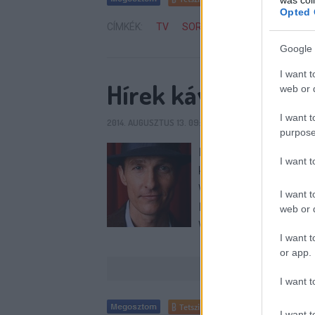
Opted 
CÍMKÉK:
TV
SOROZAT
CSI
SZEREPO
Google 
I want t
Hírek kávé mellé
web or d
I want t
2014. AUGUSZTUS 13. 09:30
SIXX
7
KOMMENT
purpose
BREAKING: PAULY D 
I want 
kiszivárogni az Emmy-d
Woody Harrelson, Juli
I want t
McConaughey, Jim Pars
web or d
Washington, Halle Ber
I want t
or app.
I want t
Tetszik
0
I want t