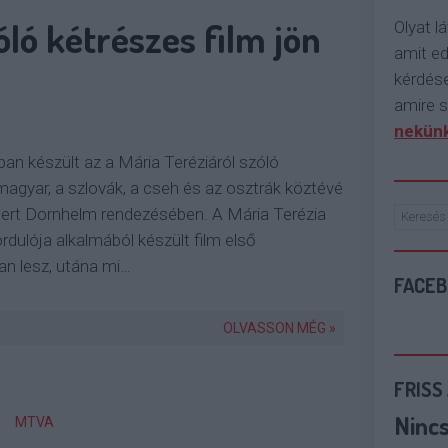
óló kétrészes film jön
Olyat lá
amit e
kérdése
amire s
nekünk
an készült az a Mária Teréziáról szóló
 magyar, a szlovák, a cseh és az osztrák köztévé
ert Dornhelm rendezésében. A Mária Terézia
rdulója alkalmából készült film első
n lesz, utána mi…
FACE
OLVASSON MÉG »
FRISS
Ninc
MTVA