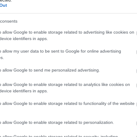
Out
(
111
)
du
SZTÁS
TÉVÉFILM
(
302
)
el
consents
(
598
)
f
foci
(
17
o allow Google to enable storage related to advertising like cookies on
(
227
)
gr
evice identifiers in apps.
(
107
)
h
o allow my user data to be sent to Google for online advertising
(
125
)
h
s.
(
288
)
hí
LEVÁGATTA A CSUDAHAJAT! Elkezdtek
homela
to allow Google to send me personalized advertising.
íjátadók nevei: egyelőre Bryan Cranston,
house
(
a Louis-Dreyfus, Julianna Margulies, Matthew
o allow Google to enable storage related to analytics like cookies on
(
540
)
in
ons, Amy Poehler, Julia Roberts, Kerry
evice identifiers in apps.
rosszb
ry, Zooey Deschanel, Adam…
(
140
)
kr
o allow Google to enable storage related to functionality of the website
(
152
)
li
(
140
)
m
OLVASSON MÉG »
o allow Google to enable storage related to personalization.
magyar 
(
230
)
m
o allow Google to enable storage related to security, including