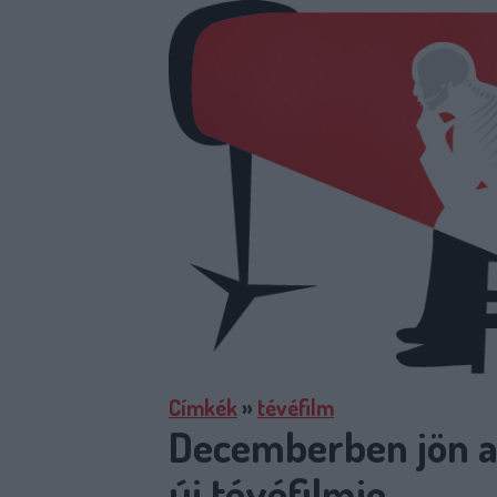
Címkék
»
tévéfilm
Decemberben jön a
új tévéfilmje