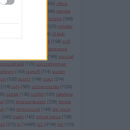
etflix
(
376
)
nézettség
(
1355
)
office
tt
(
159
)
per
(
208
)
pilot
(
1034
)
pletyka
litika
(
310
)
premier
(
135
)
promó
(
268
)
41
)
reality
(
1934
)
reklám
(
323
)
remake
tró
(
287
)
rtl
(
635
)
rtl ii
(
146
)
rtl klub
ajtóközlemény
(
116
)
sci-fi
(
158
)
scifi
 fi
(
533
)
showtime
(
794
)
simpsons
tcom
(
882
)
snl
(
276
)
soa
(
189
)
sorozat
sorozathalál
(
123
)
sorozatpremier
ektrum
(
169
)
spinoff
(
114
)
spoiler
ort
(
320
)
sport1
(
148
)
starz
(
214
)
(
218
)
syfy
(
382
)
szereposztás
(
1224
)
00
)
sztrájk
(
136
)
szülfel
(
109
)
talkshow
bt
(
233
)
tehetségkutató
(
228
)
tények
vé
(
136
)
tévésorozat
(
148
)
the voice
t
(
390
)
trailer
(
182
)
trónok harca
(
758
)
ood
(
215
)
tv
(
16483
)
tv2
(
3194
)
tv6
(
103
)