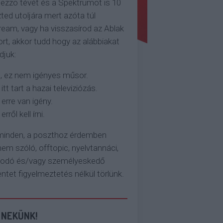
ezzo tévét és a Spektrumot is 10
ted utoljára mert azóta túl
eam, vagy ha visszasírod az Ablak
rt, akkor tudd hogy az alábbiakat
djuk:
, ez nem igényes műsor.
 itt tart a hazai televiziózás.
 erre van igény.
erről kell írni.
 minden, a poszthoz érdemben
em szóló, offtopic, nyelvtannáci,
kodó és/vagy személyeskedő
et figyelmeztetés nélkül törlünk.
 NEKÜNK!