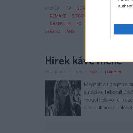
authenti
CÍMKÉK:
TV
SOROZAT
FOX
BRIT
B
REMAKE
SITCOM
USA NETWORK
A&
NASHVILLE
FX
ROGUE
INSIDE MAN
SEBÉSZ
AHS
Hírek kávé mellé
2014. JÚLIUS 02. 09:30
SIXX
1
KOMMENT
Meghalt a Longmire cí
autójával felborult út
mögött elalvó férfi azé
a produkció - a baleset 