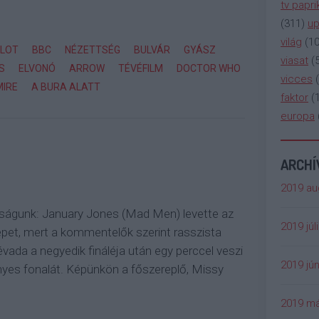
tv papri
(
311
)
up
világ
(
1
ILOT
BBC
NÉZETTSÉG
BULVÁR
GYÁSZ
viasat
(
S
ELVONÓ
ARROW
TÉVÉFILM
DOCTOR WHO
vicces
(
IRE
A BURA ALATT
faktor
(
europa
ARCH
2019 au
águnk: January Jones (Mad Men) levette az
2019 júl
épet, mert a kommentelők szerint rasszista
évada a negyedik fináléja után egy perccel veszi
2019 jún
nyes fonalát. Képünkön a főszereplő, Missy
2019 má