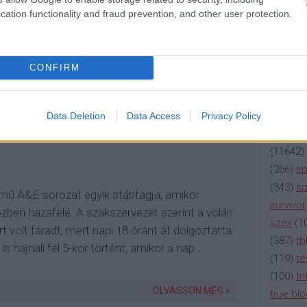
(
2137
)
n
cation functionality and fraud prevention, and other user protection.
ULVÁR
REALITY
HÍR
CINEMAX
TERHESSÉG
(
195
)
or
E
FERGUSON
EMMY
GEORGE RR MARTIN
(
325
)
po
TÉVÉFILM
SCANDAL
DIRECTV
NEW GIRL
A
rádió
(
3
CONFIRM
(
225
)
re
(
2212
)
s
(
207
)
sci
Data Deletion
Data Access
Privacy Policy
(
115
)
si
(
11642
)
(
266
)
sp
(
343
)
sp
mű A&E-sorozat egyik stábtagja, amikor
survivor
közben hazafelé. A szakszervezet szerint a volán
szex
(
1
rt volt fáradt, mert napi 18 óránt át dolgoztatta
(
387
)
tb
is hajnali fél 5-kor történt, amikor a nap…
(
119
)
té
(
100
)
tn
OLVASSON MÉG »
true bl