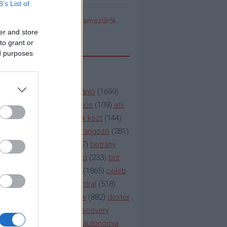
B’s List of
pedék benéz az Instagramszűrők
ti rögvalóságba
er and store
to grant or
ed purposes
SSZAVAK
a&e
(
133
)
abc
(
1958
)
ajánló
(
1699
)
(
112
)
amc
(
913
)
animációs
(
109
)
atv
n
(
531
)
baki
(
261
)
barátok közt
(
144
)
ág
(
130
)
bbc
(
403
)
beharangozó
(
281
)
(
314
)
blikk
(
338
)
bors
(
267
)
botrány
eaking
(
124
)
breaking bad
(
233
)
brit
sg
(
258
)
bulvár
(
995
)
cbs
(
1865
)
celeb
inemax
(
706
)
comedy central
(
518
)
58
)
csaj
(
177
)
csi
(
159
)
cw
(
882
)
dexter
(
247
)
discovery
(
249
)
discovery
(
111
)
doku
(
127
)
duna ii autonómia