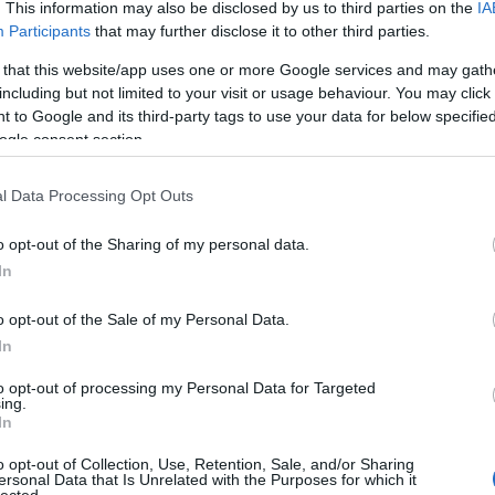
MBERBATCH
. This information may also be disclosed by us to third parties on the
IA
Participants
that may further disclose it to other third parties.
A Pum
mögöt
 that this website/app uses one or more Google services and may gath
including but not limited to your visit or usage behaviour. You may click 
tett a CSI-
 to Google and its third-party tags to use your data for below specifi
ogle consent section.
KULC
l Data Processing Opt Outs
24
(
312
)
amazon
o opt-out of the Sharing of my personal data.
 kell nekik több CSI, de a sorozat kap egy
(
217
)
ax
In
ogy rendesen elbúcsúzhasson. Hogy aztán ki fog
baroms
kérdéses. Legutóbb éppen az első évad óta
beszól
o opt-out of the Sale of my Personal Data.
mondta be az unalmast a CBS felkérésére,
(
320
)
br
In
(
512
)
b
to opt-out of processing my Personal Data for Targeted
(
108
)
c
ing.
In
cool
(
3
OLVASSON MÉG »
(
237
)
díj
o opt-out of Collection, Use, Retention, Sale, and/or Sharing
ersonal Data that Is Unrelated with the Purposes for which it
channel
lected.