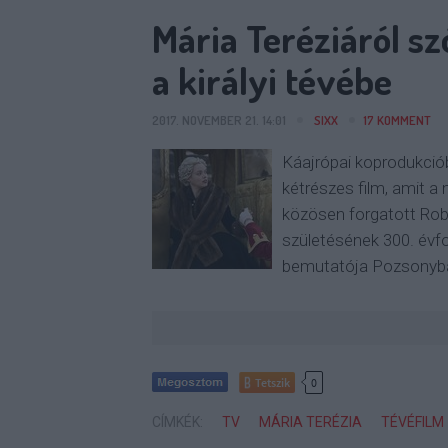
Mária Teréziáról sz
a királyi tévébe
2017. NOVEMBER 21. 14:01
SIXX
17
KOMMENT
Káajrópai koprodukciób
kétrészes film, amit a
közösen forgatott Rob
születésének 300. évfo
bemutatója Pozsonyba
Tetszik
0
CÍMKÉK:
TV
MÁRIA TERÉZIA
TÉVÉFILM