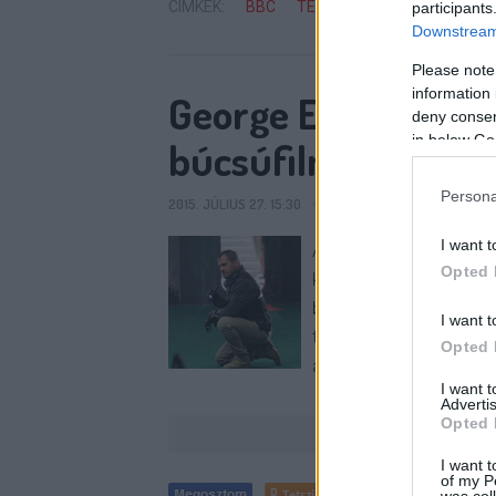
CÍMKÉK:
BBC
TÉVÉFILM
BENEDICT CU
participants
Downstream 
Please note
information 
George Eads is bein
deny consent
in below Go
búcsúfilmre
Persona
2015. JÚLIUS 27. 15:30
SIXX
5
KOMMENT
I want t
A CBS úgy döntött, nem
Opted 
kétórás tévéfilmet, h
benne szerepelni, az 
I want t
törzstag George Eads 
Opted 
amin csak az…
I want 
Advertis
Opted 
I want t
of my P
Tetszik
0
was col