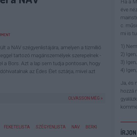
Ha a M
éve néz
mainstr
c. műso
mi is tu
MMENT
1) Nem
rült a NAV szégyenlistájára, amelyen a tízmillió
2) Igen,
zeggel tartozó magánszemélyek szerepelnek -
3) Igen,
l a Bors. Azt a lap sem tudja pontosan, hogy
4) Igen, 
dóhivatalnak az Édes Élet sztárja, mivel azt
Ja, és
hozzá n
OLVASSON MÉG »
gyaláz
komment
FEKETELISTA
SZÉGYENLISTA
NAV
BERKI
ÍRJON