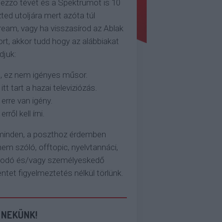
ezzo tévét és a Spektrumot is 10
ted utoljára mert azóta túl
eam, vagy ha visszasírod az Ablak
rt, akkor tudd hogy az alábbiakat
djuk:
, ez nem igényes műsor.
 itt tart a hazai televiziózás.
 erre van igény.
erről kell írni.
 minden, a poszthoz érdemben
em szóló, offtopic, nyelvtannáci,
kodó és/vagy személyeskedő
et figyelmeztetés nélkül törlünk.
 NEKÜNK!