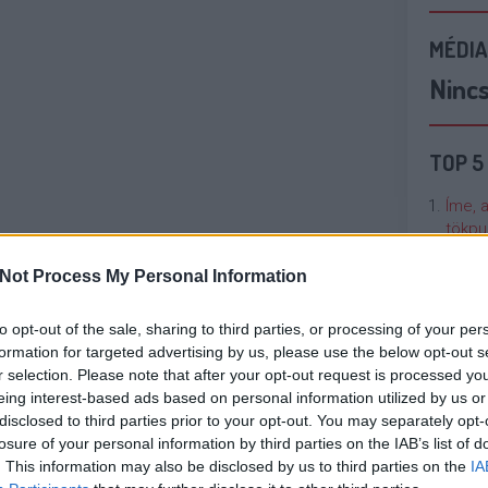
MÉDIA
Ninc
TOP 5
Íme, 
tökpu
Not Process My Personal Information
Talán
Való V
to opt-out of the sale, sharing to third parties, or processing of your per
formation for targeted advertising by us, please use the below opt-out s
Cicci
r selection. Please note that after your opt-out request is processed y
kenta
eing interest-based ads based on personal information utilized by us or
disclosed to third parties prior to your opt-out. You may separately opt-
losure of your personal information by third parties on the IAB’s list of
Nézze
. This information may also be disclosed by us to third parties on the
IA
nálunk