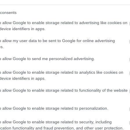
(
111
)
du
consents
(
302
)
el
(
598
)
f
o allow Google to enable storage related to advertising like cookies on
foci
(
17
evice identifiers in apps.
(
227
)
gr
o allow my user data to be sent to Google for online advertising
(
2971
)
s.
(
125
)
h
(
288
)
hí
to allow Google to send me personalized advertising.
homela
o allow Google to enable storage related to analytics like cookies on
house
(
evice identifiers in apps.
(
540
)
in
rosszb
o allow Google to enable storage related to functionality of the website
(
140
)
kr
(
152
)
li
o allow Google to enable storage related to personalization.
(
140
)
m
magyar 
o allow Google to enable storage related to security, including
(
230
)
m
cation functionality and fraud prevention, and other user protection.