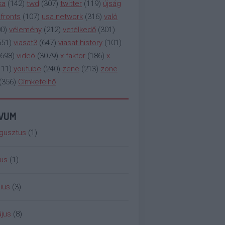
ka
(
142
)
twd
(
307
)
twitter
(
119
)
újság
fronts
(
107
)
usa network
(
316
)
való
00
)
vélemény
(
212
)
vetélkedő
(
301
)
551
)
viasat3
(
647
)
viasat history
(
101
)
698
)
videó
(
3079
)
x-faktor
(
186
)
x
111
)
youtube
(
240
)
zene
(
213
)
zone
(
356
)
Címkefelhő
ÍVUM
gusztus
(
1
)
ius
(
1
)
ius
(
3
)
jus
(
8
)