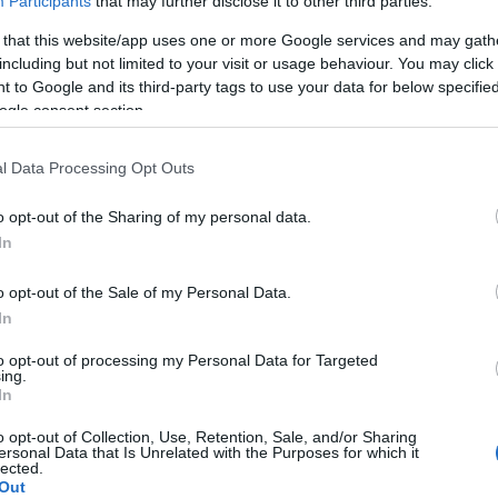
Participants
that may further disclose it to other third parties.
 that this website/app uses one or more Google services and may gath
A Pum
including but not limited to your visit or usage behaviour. You may click 
mögöt
 to Google and its third-party tags to use your data for below specifi
ogle consent section.
KULC
l Data Processing Opt Outs
24
(
312
)
o opt-out of the Sharing of my personal data.
amazon
In
(
217
)
ax
baroms
o opt-out of the Sale of my Personal Data.
beszól
In
(
320
)
br
to opt-out of processing my Personal Data for Targeted
(
512
)
b
ing.
In
(
108
)
c
cool
(
3
o opt-out of Collection, Use, Retention, Sale, and/or Sharing
ersonal Data that Is Unrelated with the Purposes for which it
(
237
)
díj
lected.
Out
channel