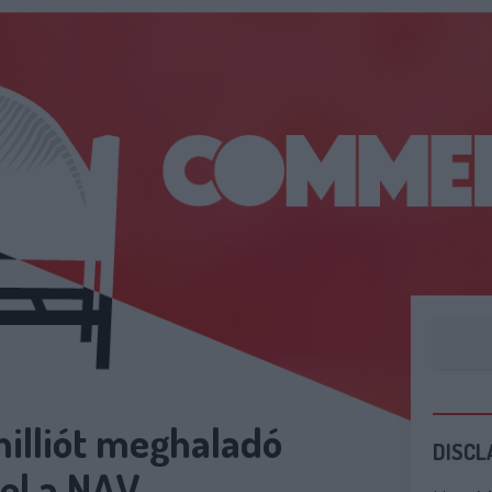
milliót meghaladó
DISCL
fel a NAV