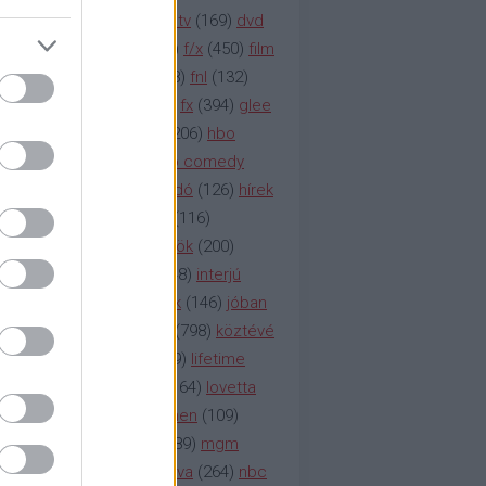
na televízió
(
1212
)
duna tv
(
169
)
dvd
őzetes
(
123
)
emmy
(
189
)
f/x
(
450
)
film
ilmmúzeum
(
903
)
film
(
338
)
fnl
(
132
)
1
)
fox
(
2048
)
fringe
(
163
)
fx
(
394
)
glee
ace klinika
(
173
)
gyász
(
206
)
hbo
HBO
(
107
)
hbo2
(
313
)
hbo comedy
imym
(
154
)
hír
(
2037
)
híradó
(
126
)
hírek
rtv
(
126
)
history channel
(
116
)
nd
(
123
)
horror
(
150
)
hősök
(
200
)
164
)
humor
(
140
)
idol
(
248
)
interjú
ternet
(
484
)
itv
(
122
)
játék
(
146
)
jóban
an
(
119
)
kasza
(
229
)
kép
(
798
)
köztévé
itika
(
618
)
lapszemle
(
169
)
lifetime
sta
(
178
)
lost
(
498
)
lóvé
(
164
)
lovetta
1
(
1692
)
m2
(
991
)
mad men
(
109
)
rádió
(
119
)
médiaipar
(
389
)
mgm
okka
(
142
)
mtv
(
1149
)
mtva
(
264
)
nbc