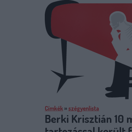
Címkék
»
szégyenlista
Berki Krisztián 10 
tartozással került 