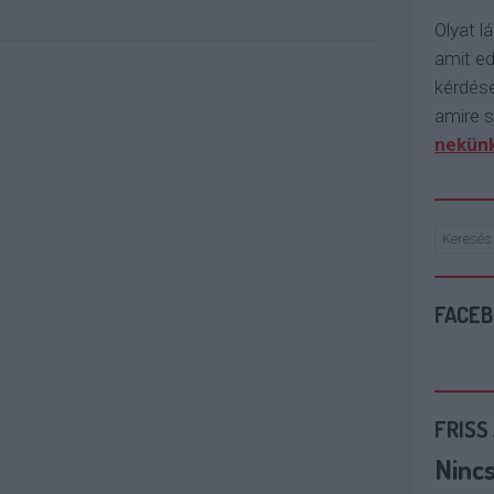
Olyat lá
amit e
kérdése
amire s
nekünk
FACE
FRISS
Ninc