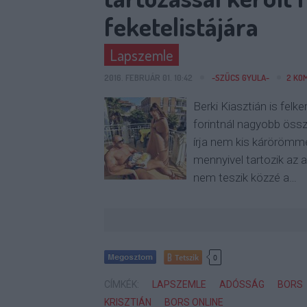
feketelistájára
Lapszemle
2016. FEBRUÁR 01. 10:42
-SZŰCS GYULA-
2
KO
Berki Kiasztián is felke
forintnál nagyobb öss
írja nem kis kárörömme
mennyivel tartozik az a
nem teszik közzé a…
Tetszik
0
CÍMKÉK:
LAPSZEMLE
ADÓSSÁG
BORS
KRISZTIÁN
BORS ONLINE