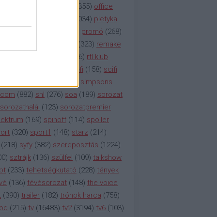
etflix
(
376
)
nézettség
(
1355
)
office
tt
(
159
)
per
(
208
)
pilot
(
1034
)
pletyka
litika
(
310
)
premier
(
135
)
promó
(
268
)
41
)
reality
(
1934
)
reklám
(
323
)
remake
tró
(
287
)
rtl
(
635
)
rtl ii
(
146
)
rtl klub
ajtóközlemény
(
116
)
sci-fi
(
158
)
scifi
 fi
(
533
)
showtime
(
794
)
simpsons
tcom
(
882
)
snl
(
276
)
soa
(
189
)
sorozat
sorozathalál
(
123
)
sorozatpremier
ektrum
(
169
)
spinoff
(
114
)
spoiler
ort
(
320
)
sport1
(
148
)
starz
(
214
)
(
218
)
syfy
(
382
)
szereposztás
(
1224
)
00
)
sztrájk
(
136
)
szülfel
(
109
)
talkshow
bt
(
233
)
tehetségkutató
(
228
)
tények
vé
(
136
)
tévésorozat
(
148
)
the voice
t
(
390
)
trailer
(
182
)
trónok harca
(
758
)
ood
(
215
)
tv
(
16483
)
tv2
(
3194
)
tv6
(
103
)