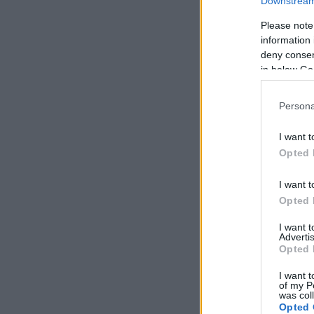
Downstream 
Please note
information 
deny consent
in below Go
Persona
I want t
Opted 
I want t
Opted 
I want 
Advertis
Opted 
I want t
of my P
was col
Opted 