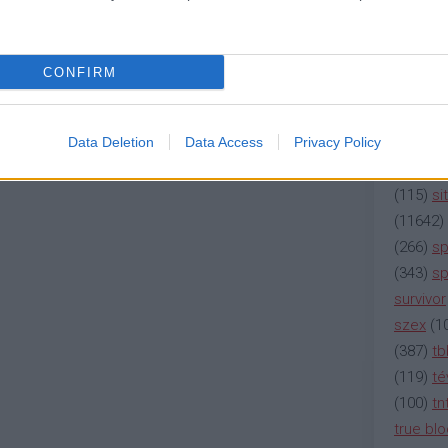
(
2137
)
n
(
195
)
or
(
325
)
po
CONFIRM
rádió
(
3
(
225
)
re
(
2212
)
s
Data Deletion
Data Access
Privacy Policy
(
207
)
sci
(
115
)
si
(
11642
)
(
266
)
sp
(
343
)
sp
survivor
szex
(
1
(
387
)
tb
(
119
)
té
(
100
)
tn
true bl