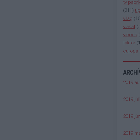
tv papri
(
311
)
up
világ
(
1
viasat
(
vicces
(
faktor
(
europa
ARCH
2019 au
2019 júl
2019 jún
2019 má