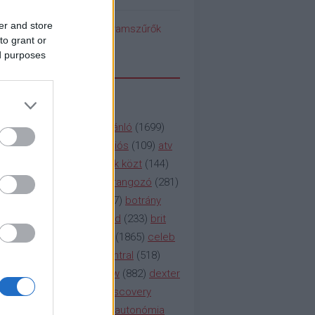
er and store
pedék benéz az Instagramszűrők
to grant or
ti rögvalóságba
ed purposes
SSZAVAK
a&e
(
133
)
abc
(
1958
)
ajánló
(
1699
)
(
112
)
amc
(
913
)
animációs
(
109
)
atv
n
(
531
)
baki
(
261
)
barátok közt
(
144
)
ág
(
130
)
bbc
(
403
)
beharangozó
(
281
)
(
314
)
blikk
(
338
)
bors
(
267
)
botrány
eaking
(
124
)
breaking bad
(
233
)
brit
sg
(
258
)
bulvár
(
995
)
cbs
(
1865
)
celeb
inemax
(
706
)
comedy central
(
518
)
58
)
csaj
(
177
)
csi
(
159
)
cw
(
882
)
dexter
(
247
)
discovery
(
249
)
discovery
(
111
)
doku
(
127
)
duna ii autonómia