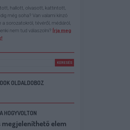
tott, hallott, olvasott, kattintott,
ddig még soha? Van valami kínzó
 a sorozatokról, tévéről, médiáról,
enki nem tud válaszolni?
Írja meg
!
BOOK OLDALDOBOZ
 A HOGYVOLTON
s megjeleníthető elem