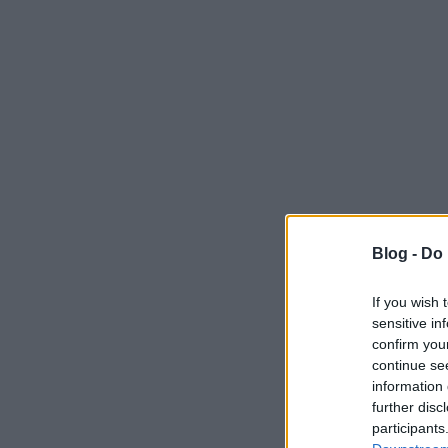
Blog -
Do 
If you wish 
sensitive in
confirm you
continue se
information 
further disc
participants