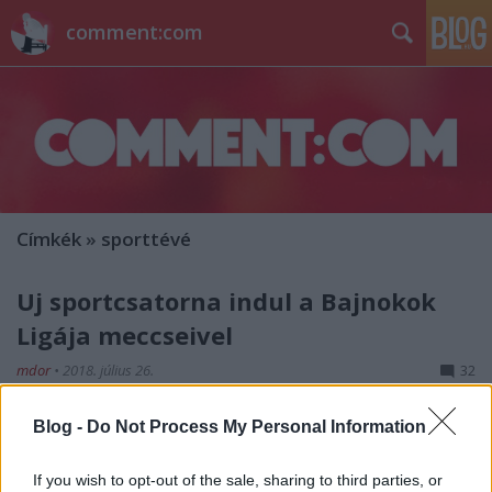
comment:com
Címkék
»
sporttévé
Új sportcsatorna indul a Bajnokok
Ligája meccseivel
mdor
•
2018. július 26.
32
Augusztus 11-én új sportcsatorna indul Spíler2
Blog -
Do Not Process My Personal Information
néven. Ahogy a 2016 óta működő Spíler, ez is a TV2
Csoport része. Műsorán az UEFA-val kötött
If you wish to opt-out of the sale, sharing to third parties, or