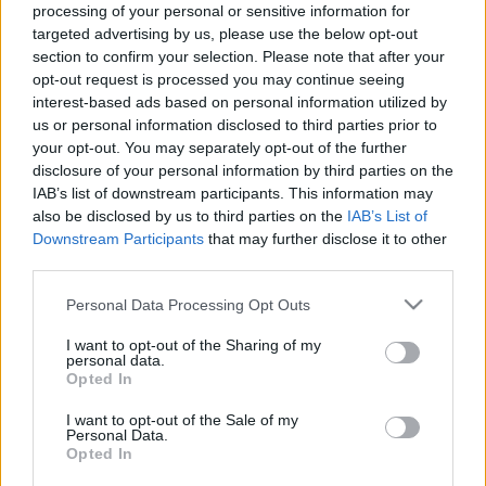
hosszútávú szerződés értelmében 2018 és 2021
processing of your personal or sensitive information for
között a Bajnokok Ligája mérkőzéseit is követhetik a
targeted advertising by us, please use the below opt-out
nézők, írja a csoport. Ugyanitt a spanyol labdarúgó-
section to confirm your selection. Please note that after your
bajnokság…
opt-out request is processed you may continue seeing
interest-based ads based on personal information utilized by
us or personal information disclosed to third parties prior to
your opt-out. You may separately opt-out of the further
disclosure of your personal information by third parties on the
IAB’s list of downstream participants. This information may
also be disclosed by us to third parties on the
IAB’s List of
Downstream Participants
that may further disclose it to other
third parties.
Please note that this website/app uses one or more Google
Personal Data Processing Opt Outs
services and may gather and store information including but
not limited to your visit or usage behaviour. You may click to
I want to opt-out of the Sharing of my
personal data.
grant or deny consent to Google and its third-party tags to
Opted In
use your data for below specified purposes in below Google
consent section.
I want to opt-out of the Sale of my
Personal Data.
Opted In
Ősztől az olasz és a spanyol foci is