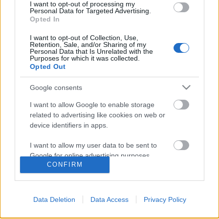
mehet a Spílerre
I want to opt-out of processing my
Personal Data for Targeted Advertising.
Opted In
sixx
•
2018. március 08.
40
I want to opt-out of Collection, Use,
Retention, Sale, and/or Sharing of my
Nem azért indít az ember sportcsatornát, aztán meg
Personal Data that Is Unrelated with the
további kettőt, hogy azon favágós realityket
Purposes for which it was collected.
Opted Out
mutasson zsinórban, erre legfeljebb akkor kerül sor,
ha a ember olyan tartalmak jogait veszi meg, amik
Google consents
egyszerre láthatók és ütik egymást, ilyenkor
mittudomén, elővesz a csatornaportfóliójából két
I want to allow Google to enable storage
másik…
related to advertising like cookies on web or
device identifiers in apps.
A Blikk szerint lesz sporttévé
I want to allow my user data to be sent to
közpénzből
Google for online advertising purposes.
CONFIRM
klágd
•
2014. szeptember 30.
3
I want to allow Google to send me
personalized advertising.
Azt írja a mai Blikk, hogy legkorábbban jövő ősszel
Data Deletion
Data Access
Privacy Policy
el fog indulni az MTVA saját sporttévéje, M5
I want to allow Google to enable storage
névvel, én igazából már azt várom, hogy elinduljon
related to analytics like cookies on web or