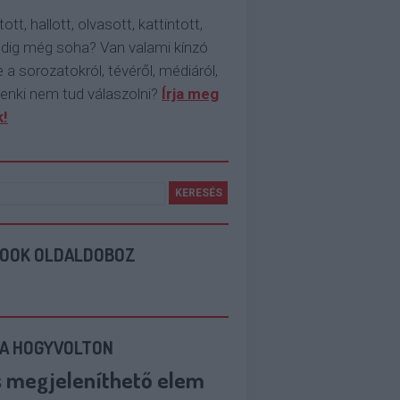
tott, hallott, olvasott, kattintott,
ddig még soha? Van valami kínzó
 a sorozatokról, tévéről, médiáról,
enki nem tud válaszolni?
Írja meg
!
BOOK OLDALDOBOZ
 A HOGYVOLTON
s megjeleníthető elem