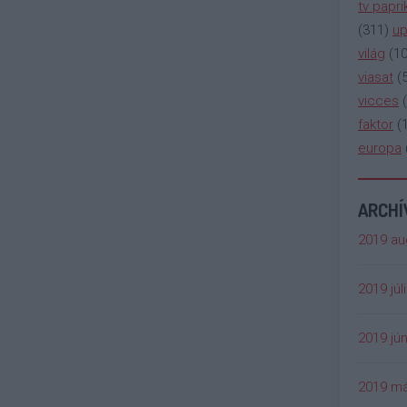
tv papri
(
311
)
up
világ
(
1
viasat
(
vicces
(
faktor
(
europa
ARCH
2019 au
2019 júl
2019 jún
2019 má