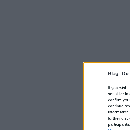
Blog -
Do 
If you wish 
sensitive in
confirm you
continue se
information 
further disc
participants