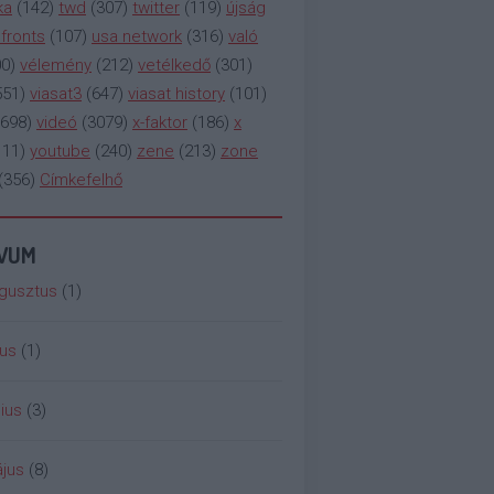
ka
(
142
)
twd
(
307
)
twitter
(
119
)
újság
fronts
(
107
)
usa network
(
316
)
való
00
)
vélemény
(
212
)
vetélkedő
(
301
)
551
)
viasat3
(
647
)
viasat history
(
101
)
698
)
videó
(
3079
)
x-faktor
(
186
)
x
111
)
youtube
(
240
)
zene
(
213
)
zone
(
356
)
Címkefelhő
ÍVUM
gusztus
(
1
)
ius
(
1
)
ius
(
3
)
jus
(
8
)