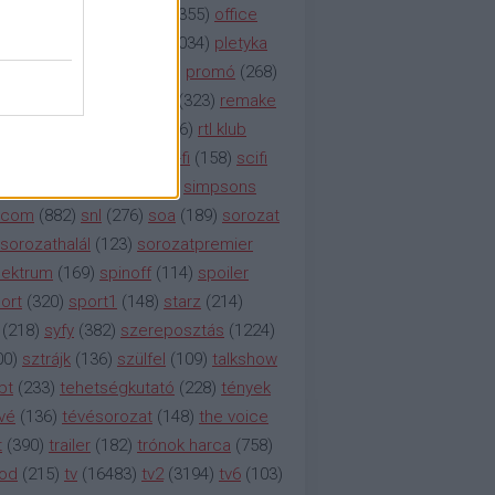
etflix
(
376
)
nézettség
(
1355
)
office
tt
(
159
)
per
(
208
)
pilot
(
1034
)
pletyka
litika
(
310
)
premier
(
135
)
promó
(
268
)
41
)
reality
(
1934
)
reklám
(
323
)
remake
tró
(
287
)
rtl
(
635
)
rtl ii
(
146
)
rtl klub
ajtóközlemény
(
116
)
sci-fi
(
158
)
scifi
 fi
(
533
)
showtime
(
794
)
simpsons
tcom
(
882
)
snl
(
276
)
soa
(
189
)
sorozat
sorozathalál
(
123
)
sorozatpremier
ektrum
(
169
)
spinoff
(
114
)
spoiler
ort
(
320
)
sport1
(
148
)
starz
(
214
)
(
218
)
syfy
(
382
)
szereposztás
(
1224
)
00
)
sztrájk
(
136
)
szülfel
(
109
)
talkshow
bt
(
233
)
tehetségkutató
(
228
)
tények
vé
(
136
)
tévésorozat
(
148
)
the voice
t
(
390
)
trailer
(
182
)
trónok harca
(
758
)
ood
(
215
)
tv
(
16483
)
tv2
(
3194
)
tv6
(
103
)