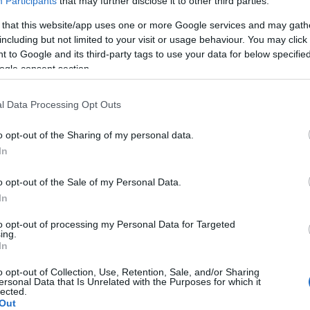
Participants
that may further disclose it to other third parties.
 that this website/app uses one or more Google services and may gath
A Pum
including but not limited to your visit or usage behaviour. You may click 
mögöt
 to Google and its third-party tags to use your data for below specifi
ogle consent section.
KULC
l Data Processing Opt Outs
24
(
312
)
o opt-out of the Sharing of my personal data.
amazon
In
(
217
)
ax
baroms
o opt-out of the Sale of my Personal Data.
beszól
In
(
320
)
br
to opt-out of processing my Personal Data for Targeted
(
512
)
b
ing.
In
(
108
)
c
cool
(
3
o opt-out of Collection, Use, Retention, Sale, and/or Sharing
ersonal Data that Is Unrelated with the Purposes for which it
(
237
)
díj
lected.
Out
channel