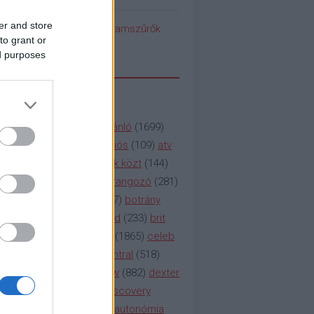
er and store
pedék benéz az Instagramszűrők
to grant or
ti rögvalóságba
ed purposes
SSZAVAK
a&e
(
133
)
abc
(
1958
)
ajánló
(
1699
)
(
112
)
amc
(
913
)
animációs
(
109
)
atv
n
(
531
)
baki
(
261
)
barátok közt
(
144
)
ág
(
130
)
bbc
(
403
)
beharangozó
(
281
)
(
314
)
blikk
(
338
)
bors
(
267
)
botrány
eaking
(
124
)
breaking bad
(
233
)
brit
sg
(
258
)
bulvár
(
995
)
cbs
(
1865
)
celeb
inemax
(
706
)
comedy central
(
518
)
58
)
csaj
(
177
)
csi
(
159
)
cw
(
882
)
dexter
(
247
)
discovery
(
249
)
discovery
(
111
)
doku
(
127
)
duna ii autonómia