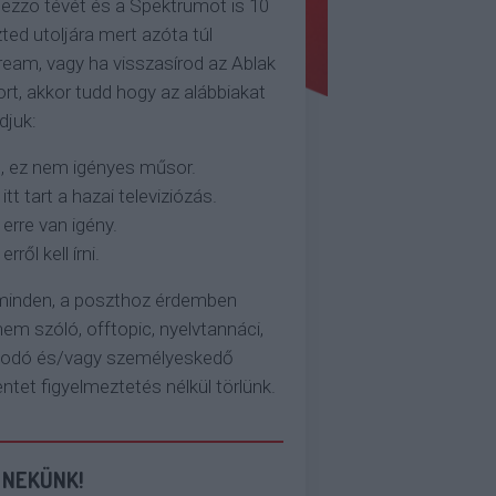
ezzo tévét és a Spektrumot is 10
ted utoljára mert azóta túl
eam, vagy ha visszasírod az Ablak
rt, akkor tudd hogy az alábbiakat
djuk:
, ez nem igényes műsor.
 itt tart a hazai televiziózás.
 erre van igény.
erről kell írni.
 minden, a poszthoz érdemben
em szóló, offtopic, nyelvtannáci,
kodó és/vagy személyeskedő
et figyelmeztetés nélkül törlünk.
 NEKÜNK!