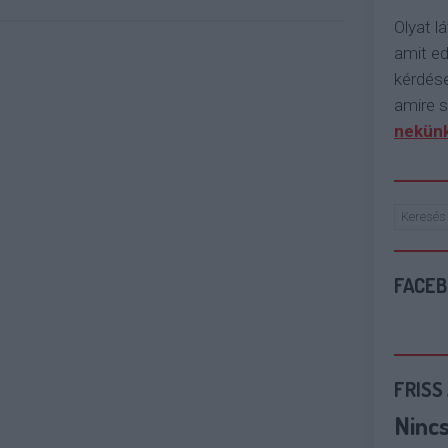
Olyat lá
amit e
kérdése
amire s
nekünk
FACE
FRISS
Ninc