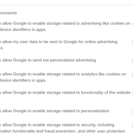
(
111
)
du
consents
(
302
)
el
(
598
)
f
o allow Google to enable storage related to advertising like cookies on
foci
(
17
evice identifiers in apps.
(
227
)
gr
o allow my user data to be sent to Google for online advertising
(
107
)
h
s.
(
125
)
h
(
288
)
hí
to allow Google to send me personalized advertising.
homela
o allow Google to enable storage related to analytics like cookies on
house
(
evice identifiers in apps.
(
540
)
in
rosszb
o allow Google to enable storage related to functionality of the website
(
140
)
kr
(
152
)
li
o allow Google to enable storage related to personalization.
(
140
)
m
magyar 
o allow Google to enable storage related to security, including
(
230
)
m
cation functionality and fraud prevention, and other user protection.