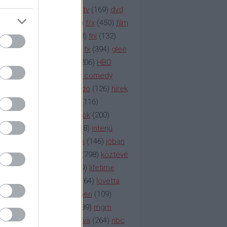
na televízió
(
1212
)
duna tv
(
169
)
dvd
őzetes
(
123
)
emmy
(
189
)
f/x
(
450
)
film
ilmmúzeum
(
903
)
film
(
338
)
fnl
(
132
)
1
)
fox
(
2048
)
fringe
(
163
)
fx
(
394
)
glee
ace klinika
(
173
)
gyász
(
206
)
HBO
bo
(
2971
)
hbo2
(
313
)
hbo comedy
imym
(
154
)
hír
(
2037
)
híradó
(
126
)
hírek
rtv
(
126
)
history channel
(
116
)
nd
(
123
)
horror
(
150
)
hősök
(
200
)
164
)
humor
(
140
)
idol
(
248
)
interjú
ternet
(
484
)
itv
(
122
)
játék
(
146
)
jóban
an
(
119
)
kasza
(
229
)
kép
(
798
)
köztévé
itika
(
618
)
lapszemle
(
169
)
lifetime
sta
(
178
)
lost
(
498
)
lóvé
(
164
)
lovetta
1
(
1692
)
m2
(
991
)
mad men
(
109
)
rádió
(
119
)
médiaipar
(
389
)
mgm
okka
(
142
)
mtv
(
1149
)
mtva
(
264
)
nbc