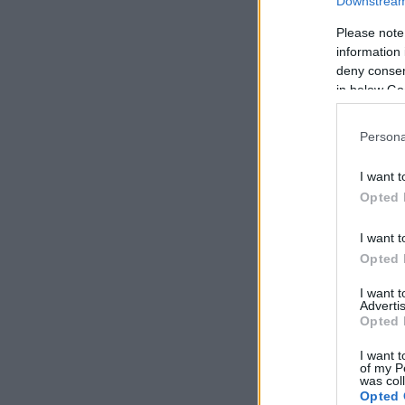
Downstream 
Please note
information 
deny consent
in below Go
Persona
I want t
Opted 
I want t
Opted 
I want 
Advertis
Opted 
I want t
of my P
was col
Opted 