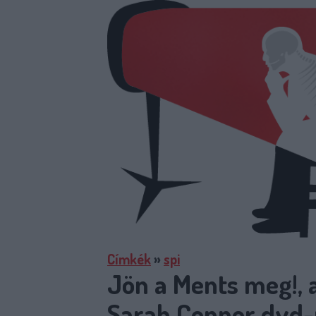
Címkék
»
spi
Jön a Ments meg!, a
Sarah Connor dvd-