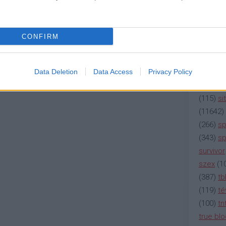
(
2137
)
n
(
195
)
or
(
325
)
po
CONFIRM
rádió
(
3
(
225
)
re
(
2212
)
s
Data Deletion
Data Access
Privacy Policy
(
207
)
sci
(
115
)
si
(
11642
)
(
266
)
sp
(
343
)
sp
survivor
szex
(
1
(
387
)
tb
(
119
)
té
(
100
)
tn
true bl