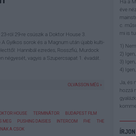
Ha a M
éve néz
mainstr
c. műso
mi is tu
r 23-ról 29-re csúszik a Doktor House 3.
A Gyilkos sorok és a Magnum után újabb kulti-
1) Nem
electtől: Hannibál ezredes, Rosszfiú, Murdock
2) Igen,
len négyesét, vagyis a Szupercsapat 1. évadát.
3) Igen,
4) Igen, 
Ja, és
OLVASSON MÉG »
hozzá n
gyaláz
komment
OKTOR HOUSE
TERMINÁTOR
BUDAPEST FILM
S MEG
PUSHING DAISIES
INTERCOM
FHE
THE
NAK A CSOK
ÍRJON