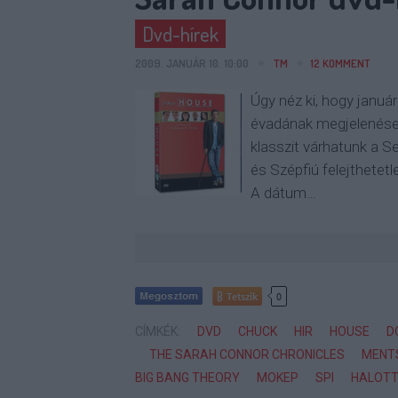
Dvd-hírek
2009. JANUÁR 10. 10:00
TM
12
KOMMENT
Úgy néz ki, hogy januá
évadának megjelenése.
klasszit várhatunk a S
és Szépfiú felejthetet
A dátum…
Tetszik
0
CÍMKÉK:
DVD
CHUCK
HIR
HOUSE
D
THE SARAH CONNOR CHRONICLES
MENT
BIG BANG THEORY
MOKEP
SPI
HALOTT