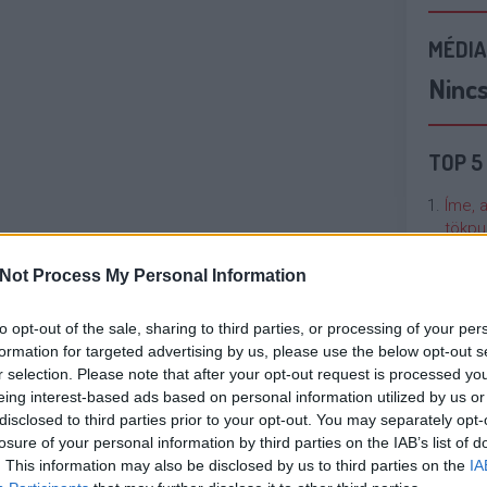
MÉDIA
Ninc
TOP 5
Íme, 
tökpu
Not Process My Personal Information
Talán
Való V
to opt-out of the sale, sharing to third parties, or processing of your per
formation for targeted advertising by us, please use the below opt-out s
Cicci
r selection. Please note that after your opt-out request is processed y
kenta
eing interest-based ads based on personal information utilized by us or
disclosed to third parties prior to your opt-out. You may separately opt-
losure of your personal information by third parties on the IAB’s list of
Nézze
. This information may also be disclosed by us to third parties on the
IA
nálunk