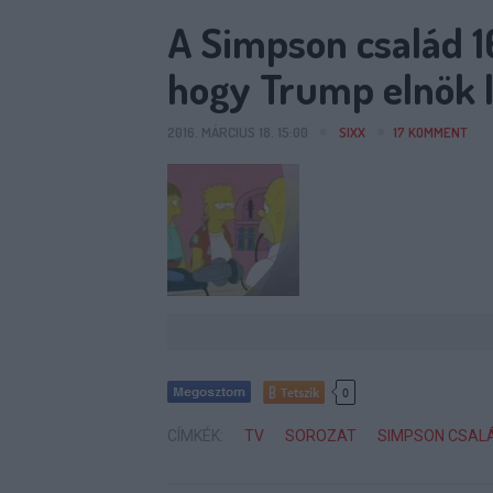
A Simpson család 1
hogy Trump elnök 
2016. MÁRCIUS 18. 15:00
SIXX
17
KOMMENT
Tetszik
0
CÍMKÉK:
TV
SOROZAT
SIMPSON CSAL