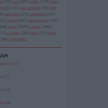
ka
(
142
)
twd
(
307
)
twitter
(
119
)
újság
fronts
(
107
)
usa network
(
316
)
való
00
)
vélemény
(
212
)
vetélkedő
(
301
)
551
)
viasat3
(
647
)
viasat history
(
101
)
698
)
videó
(
3079
)
x-faktor
(
186
)
x
111
)
youtube
(
240
)
zene
(
213
)
zone
(
356
)
Címkefelhő
ÍVUM
gusztus
(
1
)
ius
(
1
)
ius
(
3
)
jus
(
8
)