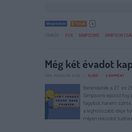
Tetszik
0
CÍMKÉK:
FOX
SIMPSONS
SIMPSON CS
Még két évadot kap
2015. MÁJUS 05. 14:30
KLÁGD
5
KOMMENT
Berendelték a 27. és 2
Simpsons-epizód fog l
fagyiból, hanem szinte
a leghosszabb ideje f
milyen rekordot tudn