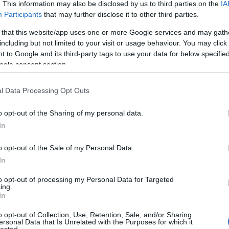
. This information may also be disclosed by us to third parties on the
IA
Participants
that may further disclose it to other third parties.
A Pum
ltusa vár a
mögöt
 that this website/app uses one or more Google services and may gath
including but not limited to your visit or usage behaviour. You may click 
 to Google and its third-party tags to use your data for below specifi
ogle consent section.
KULC
KOMMENT
l Data Processing Opt Outs
24
(
312
)
últ heti Minority Report egyik jelenetében a 75.
amazon
o opt-out of the Sharing of my personal data.
al tréfálkoztak, de az a durva, hogy már a
(
217
)
ax
In
vad is elképesztően irreális szám. Sajnos a
baroms
 alatt elkerülhetetlen, hogy vissza-
beszól
o opt-out of the Sale of my Personal Data.
(
320
)
br
In
(
512
)
b
to opt-out of processing my Personal Data for Targeted
(
108
)
c
ing.
OLVASSON MÉG »
In
cool
(
3
(
237
)
díj
o opt-out of Collection, Use, Retention, Sale, and/or Sharing
ersonal Data that Is Unrelated with the Purposes for which it
channel
lected.