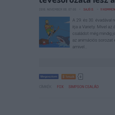
2016. NOVEMBER 08. 07:00
SAJÓ D.
11
KOMMEN
A 29. és 30. évadával
írja a Variety. Mivel a
családot még mindig jó
az animációs sorozat e
amivel…
Tetszik
0
CÍMKÉK:
FOX
SIMPSON CSALÁD