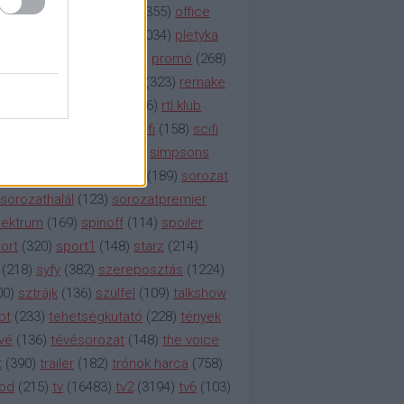
etflix
(
376
)
nézettség
(
1355
)
office
tt
(
159
)
per
(
208
)
pilot
(
1034
)
pletyka
litika
(
310
)
premier
(
135
)
promó
(
268
)
41
)
reality
(
1934
)
reklám
(
323
)
remake
tró
(
287
)
rtl
(
635
)
rtl ii
(
146
)
rtl klub
ajtóközlemény
(
116
)
sci-fi
(
158
)
scifi
 fi
(
533
)
showtime
(
794
)
simpsons
tcom
(
882
)
snl
(
276
)
soa
(
189
)
sorozat
sorozathalál
(
123
)
sorozatpremier
ektrum
(
169
)
spinoff
(
114
)
spoiler
ort
(
320
)
sport1
(
148
)
starz
(
214
)
(
218
)
syfy
(
382
)
szereposztás
(
1224
)
00
)
sztrájk
(
136
)
szülfel
(
109
)
talkshow
bt
(
233
)
tehetségkutató
(
228
)
tények
vé
(
136
)
tévésorozat
(
148
)
the voice
t
(
390
)
trailer
(
182
)
trónok harca
(
758
)
ood
(
215
)
tv
(
16483
)
tv2
(
3194
)
tv6
(
103
)