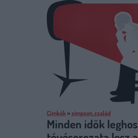
Címkék
»
simpson_család
Minden idők leghos
tévésorozata lesz 