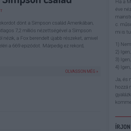
Ha a M
éve néz
T
mainstr
 rekordot dönt a Simpson család Amerikában,
c. műso
z átlagos 7,2 milliós nézettségével a Simpson
mi is tu
l nézik, a Fox berendelt újabb részeket, amivel
1) Nem
léri a 669 epizódot. Márpedig ez rekord,
2) Igen,
3) Igen,
4) Igen, 
OLVASSON MÉG »
Ja, és
hozzá n
gyaláz
komment
ÍRJON