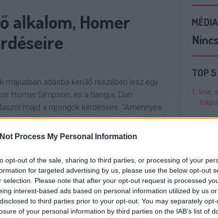
érő alkalom, Homer
MÉDIA
érdéseire
Ninc
TOP 5
k májusban adásba kerülő részében lesz egy
Íme, 
kor Homer Simpson, és a hangja, Dan
tökpu
laszol majd a rajongók kérdéseire. "Amennyire
 ilyen alkalom egy animációs sorozat esetében"
Talán
ucer. Egyébként a…
Not Process My Personal Information
Való V
to opt-out of the sale, sharing to third parties, or processing of your per
OLVASSON MÉG »
Cicci
formation for targeted advertising by us, please use the below opt-out s
kenta
r selection. Please note that after your opt-out request is processed y
eing interest-based ads based on personal information utilized by us or
disclosed to third parties prior to your opt-out. You may separately opt-
Nézze
HOMER SIMPSON
losure of your personal information by third parties on the IAB’s list of
nálunk