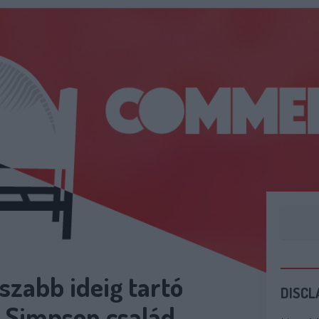
szabb ideig tartó
DISCL
a Simpson család