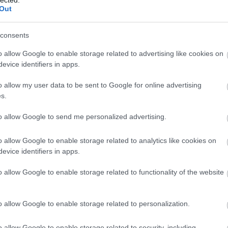
THE SIMPSONS
Out
(
111
)
du
(
302
)
el
consents
(
598
)
f
edeti hangja visszatér
foci
(
17
o allow Google to enable storage related to advertising like cookies on
(
227
)
gr
evice identifiers in apps.
!
(
107
)
h
o allow my user data to be sent to Google for online advertising
(
125
)
h
ders és az iskolaigazgató hangja is
s.
(
288
)
hí
homela
to allow Google to send me personalized advertising.
house
(
ENT
o allow Google to enable storage related to analytics like cookies on
(
540
)
in
evice identifiers in apps.
mpson családot eredeti hanggal néző
rosszb
r visszatér a kultikus sorozathoz, és továbbra
(
140
)
kr
o allow Google to enable storage related to functionality of the website
lamint Ned Flanders, Lenny, Dr. Hibbert, a bohóc
(
152
)
li
ó) hangja a 27-28. évadokban - írja a patinás…
(
140
)
m
o allow Google to enable storage related to personalization.
magyar 
(
230
)
m
OLVASSON MÉG »
o allow Google to enable storage related to security, including