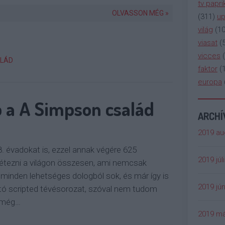
tv papri
OLVASSON MÉG »
(
311
)
up
világ
(
1
viasat
(
vicces
(
ALÁD
faktor
(
europa
 a A Simpson család
ARCH
2019 au
8. évadokat is, ezzel annak végére 625
2019 júl
étezni a világon összesen, ami nemcsak
 minden lehetséges dologból sok, és már így is
2019 jún
utó scripted tévésorozat, szóval nem tudom
a még…
2019 má