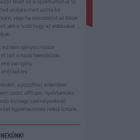
ezzo tévét és a Spektrumot is 10
ted utoljára mert azóta túl
eam, vagy ha visszasírod az Ablak
rt, akkor tudd hogy az alábbiakat
djuk:
, ez nem igényes műsor.
 itt tart a hazai televiziózás.
 erre van igény.
erről kell írni.
 minden, a poszthoz érdemben
em szóló, offtopic, nyelvtannáci,
kodó és/vagy személyeskedő
et figyelmeztetés nélkül törlünk.
 NEKÜNK!