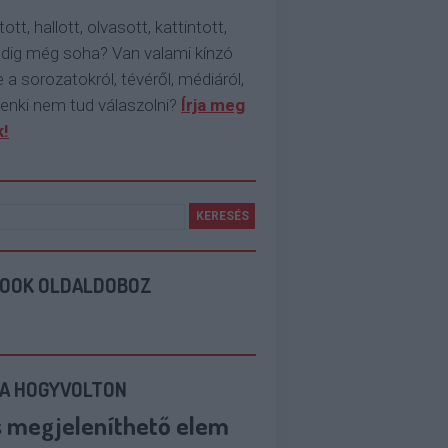
tott, hallott, olvasott, kattintott,
ddig még soha? Van valami kínzó
 a sorozatokról, tévéről, médiáról,
enki nem tud válaszolni?
Írja meg
!
BOOK OLDALDOBOZ
 A HOGYVOLTON
s megjeleníthető elem