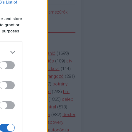
B’s List of
pedék benéz az Instagramszűrők
ti rögvalóságba
er and store
to grant or
ed purposes
SSZAVAK
a&e
(
133
)
abc
(
1958
)
ajánló
(
1699
)
(
112
)
amc
(
913
)
animációs
(
109
)
atv
n
(
531
)
baki
(
261
)
barátok közt
(
144
)
ág
(
130
)
bbc
(
403
)
beharangozó
(
281
)
(
314
)
blikk
(
338
)
bors
(
267
)
botrány
eaking
(
124
)
breaking bad
(
233
)
brit
sg
(
258
)
bulvár
(
995
)
cbs
(
1865
)
celeb
inemax
(
706
)
comedy central
(
518
)
58
)
csaj
(
177
)
csi
(
159
)
cw
(
882
)
dexter
(
247
)
discovery
(
249
)
discovery
(
111
)
doku
(
127
)
duna ii autonómia