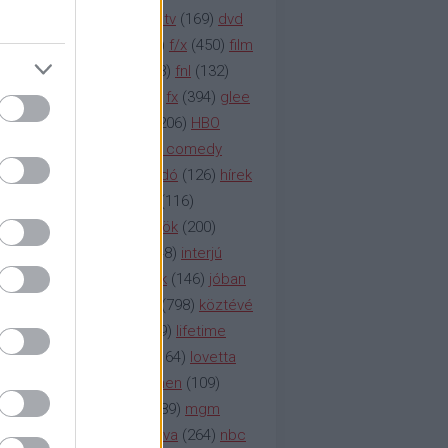
na televízió
(
1212
)
duna tv
(
169
)
dvd
őzetes
(
123
)
emmy
(
189
)
f/x
(
450
)
film
ilmmúzeum
(
903
)
film
(
338
)
fnl
(
132
)
1
)
fox
(
2048
)
fringe
(
163
)
fx
(
394
)
glee
ace klinika
(
173
)
gyász
(
206
)
HBO
bo
(
2971
)
hbo2
(
313
)
hbo comedy
imym
(
154
)
hír
(
2037
)
híradó
(
126
)
hírek
rtv
(
126
)
history channel
(
116
)
nd
(
123
)
horror
(
150
)
hősök
(
200
)
164
)
humor
(
140
)
idol
(
248
)
interjú
ternet
(
484
)
itv
(
122
)
játék
(
146
)
jóban
an
(
119
)
kasza
(
229
)
kép
(
798
)
köztévé
itika
(
618
)
lapszemle
(
169
)
lifetime
sta
(
178
)
lost
(
498
)
lóvé
(
164
)
lovetta
1
(
1692
)
m2
(
991
)
mad men
(
109
)
rádió
(
119
)
médiaipar
(
389
)
mgm
okka
(
142
)
mtv
(
1149
)
mtva
(
264
)
nbc