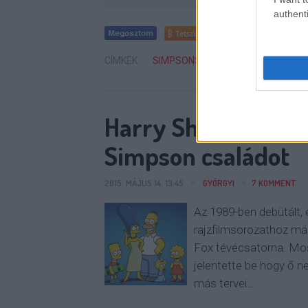
authenti
Tetszik
0
CÍMKÉK:
SIMPSONS
HANG
SIMPSON C
Harry Shearer 26 é
Simpson családot
2015. MÁJUS 14. 13:45
GYÖRGYI
7
KOMMENT
Az 1989-ben debütált,
rajzfilmsorozathoz má
Fox tévécsatorna. Mos
jelentette be hogy ő n
más tervei…