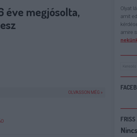
6 éve megjósolta,
Olyat lá
amit e
lesz
kérdése
amire s
nekünk
FACE
OLVASSON MÉG »
FRISS
ÁD
Ninc