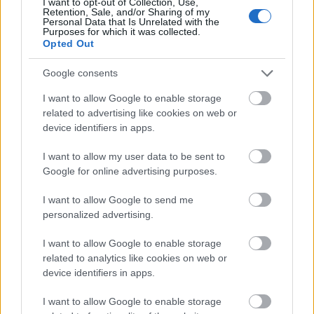
I want to opt-out of Collection, Use,
Community készítői azt kérték a…
Retention, Sale, and/or Sharing of my
Personal Data that Is Unrelated with the
Purposes for which it was collected.
Salem: ijesztően szórakoztató
Opted Out
boszorkánymese (18+)
Google consents
sixx
•
2014. április 23.
15
I want to allow Google to enable storage
related to advertising like cookies on web or
Akkor tudtam, hogy a Salem felkerül a heti nézős
device identifiers in apps.
kedvencek közé, amikor a furcsán lárvaarcú és
kifejezéstelen tekintetű Janet Montgomery fogta
I want to allow my user data to be sent to
magát, előhúzott egy varangyot a férje szájából,
Google for online advertising purposes.
majd rácuppantotta a combja belső felére, vészesen
I want to allow Google to send me
közel a pinájához. Aztán…
personalized advertising.
I want to allow Google to enable storage
related to analytics like cookies on web or
device identifiers in apps.
I want to allow Google to enable storage