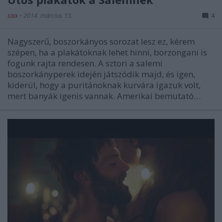
sixx
•
2014. március 13.
4
Nagyszerű, boszorkányos sorozat lesz ez, kérem
szépen, ha a plakátoknak lehet hinni, borzongani is
fogunk rajta rendesen. A sztori a salemi
boszorkányperek idején játszódik majd, és igen,
kiderül, hogy a puritánoknak kurvára igazuk volt,
mert banyák igenis vannak. Amerikai bemutató…