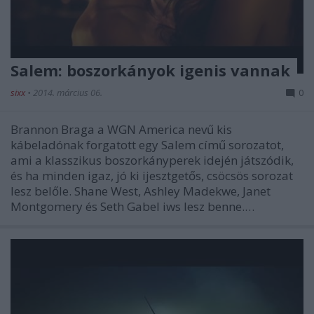
Salem: boszorkányok igenis vannak
sixx
•
2014. március 06.
0
Brannon Braga a WGN America nevű kis
kábeladónak forgatott egy Salem című sorozatot,
ami a klasszikus boszorkányperek idején játszódik,
és ha minden igaz, jó ki ijesztgetős, csöcsös sorozat
lesz belőle. Shane West, Ashley Madekwe, Janet
Montgomery és Seth Gabel iws lesz benne.…