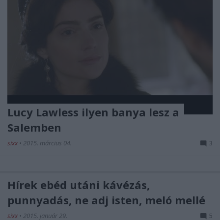
Lucy Lawless ilyen banya lesz a
Salemben
sixx
•
2015. március 04.
3
Hírek ebéd utáni kávézás,
punnyadás, ne adj isten, meló mellé
sixx
•
2015. január 29.
5