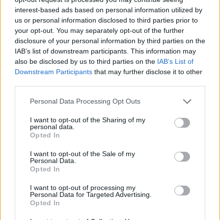
Salemben
interest-based ads based on personal information utilized by
us or personal information disclosed to third parties prior to
sajó d.
•
2014. július 18.
57
your opt-out. You may separately opt-out of the further
disclosure of your personal information by third parties on the
Egy kedves olvasónk hívta fel a figyelmünket arra,
IAB’s list of downstream participants. This information may
hogy a Salem tizenkettedik részében a pokolbéli
also be disclosed by us to third parties on the
IAB’s List of
boszorkányok magyar szavakat használnak a pokol
Downstream Participants
that may further disclose it to other
nyelvén. És valóban, az öreg boszorkányok magyar
third parties.
szavakat mondanak, de mintha csak valaki
Please note that this website/app uses one or more Google
lefordította volna Google Translate-tel a…
Personal Data Processing Opt Outs
services and may gather and store information including but
not limited to your visit or usage behaviour. You may click to
I want to opt-out of the Sharing of my
Hírek kávé mellé
personal data.
grant or deny consent to Google and its third-party tags to
Opted In
use your data for below specified purposes in below Google
sixx
•
2014. április 28.
3
consent section.
I want to opt-out of the Sale of my
Personal Data.
A House of Cards készítői megegyeztek Maryland
Opted In
állammal, meg lehet nyugodni, nem kell másutt
I want to opt-out of processing my
forgatniuk. A sorozat alkotója itt mondja el, miért
Personal Data for Targeted Advertising.
nem akar nézettségi adatokat látni. A Fox tök
Opted In
komolyan gondolkodik egy X-Men-sorozaton. A