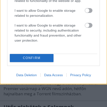
related to functionality of the website or app.
I want to allow Google to enable storage
related to personalization.
I want to allow Google to enable storage
related to security, including authentication
functionality and fraud prevention, and other
user protection.
Az előzetes alapján kurvajó lesz a
Salem
CONFIRM
sixx
•
2014. április 16.
3
Data Deletion
Data Access
Privacy Policy
Boszorkányüldözéses, kosztümös
retróhorrorthriller? Jöhet, hogy a vérbe ne jöhetne.
Premier vasárnap a WGN nevű adón, hétfőn
hajnalban meg a Torrent filmszínházban.
Ütős plakátok a Salemnek