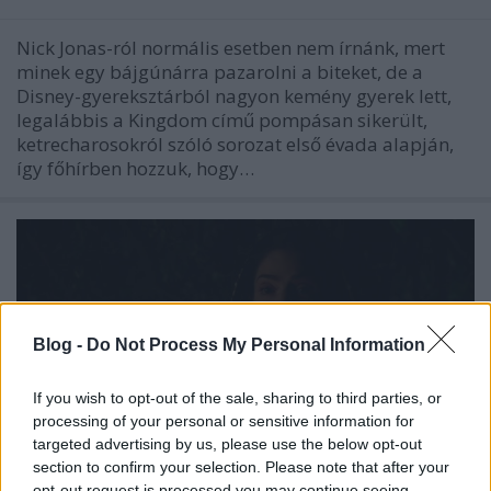
Nick Jonas-ról normális esetben nem írnánk, mert
minek egy bájgúnárra pazarolni a biteket, de a
Disney-gyereksztárból nagyon kemény gyerek lett,
legalábbis a Kingdom című pompásan sikerült,
ketrecharosokról szóló sorozat első évada alapján,
így főhírben hozzuk, hogy…
Blog -
Do Not Process My Personal Information
If you wish to opt-out of the sale, sharing to third parties, or
processing of your personal or sensitive information for
targeted advertising by us, please use the below opt-out
Magyarul beszéltek a boszorkányok
section to confirm your selection. Please note that after your
opt-out request is processed you may continue seeing