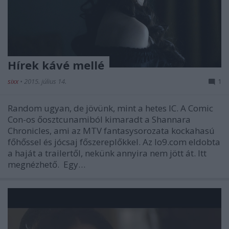
Hírek kávé mellé
sixx
•
2015. július 14.
1
Random ugyan, de jövünk, mint a hetes IC. A Comic
Con-os őosztcunamiból kimaradt a Shannara
Chronicles, ami az MTV fantasysorozata kockahasú
főhőssel és jócsaj főszereplőkkel. Az Io9.com eldobta
a haját a trailertől, nekünk annyira nem jött át. Itt
megnézhető. Egy…