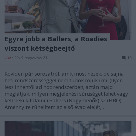
Egyre jobb a Ballers, a Roadies
viszont kétségbeejtő
sixx
•
2016. augusztus 23.
10
Röviden pár sorozatról, amit most nézek, de sajna
heti rendszerességgel nem tudok róluk írni. (Ilyen
lesz innentől ad hoc rendszerben, aztán majd
meglátjuk, milyen megjelenési sűrűséget lehet vagy
kell neki kitalálni.) Ballers (Nagymenők) s2 (HBO)
Amennyire rühelltem az első évad elejét,…