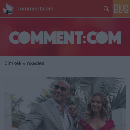
comment:com
Címkék
»
roadies