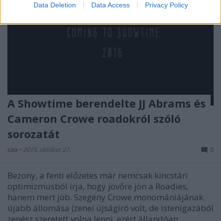
Data Deletion
Data Access
Privacy Policy
A Showtime berendelte JJ Abrams és
Cameron Crowe roadokról szóló
sorozatát
sixx
•
2015. október 27.
0
Bezony, a fenti előzetes már nemcsak kincstári
optimizmusból írja, hogy jövőre jön a Roadies,
hanem mert jöb. Szegény Crowe monomániájának
újabb állomása (zenei újságíró volt, de istenigazából
zenész szeretett volna lenni, ezért állandóan