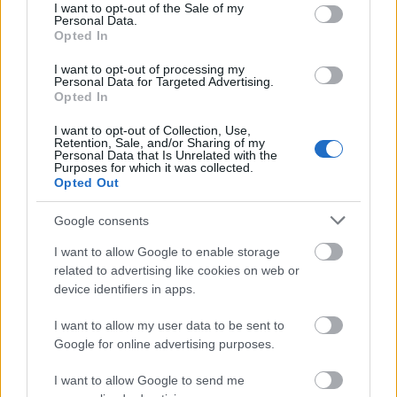
consent section.
sixx
•
2016. február 16.
0
I want to opt-out of the Sale of my
Personal Data.
Opted In
A pályafutását a Rolling Stone és a Cream (zenei)
magazinoknál kezdő Crowe a Majdnem híres című
I want to opt-out of processing my
Personal Data for Targeted Advertising.
filmben már megemlékezett arról, milyen a zenei
Opted In
újságírók élete, a Roadies című sorozatban meg a
stábot állítja középpontba, a melósokat, akik nélkül
I want to opt-out of Collection, Use,
Retention, Sale, and/or Sharing of my
pózolni lehet, de…
Personal Data that Is Unrelated with the
Purposes for which it was collected.
Opted Out
Google consents
I want to allow Google to enable storage
related to advertising like cookies on web or
device identifiers in apps.
I want to allow my user data to be sent to
Google for online advertising purposes.
I want to allow Google to send me