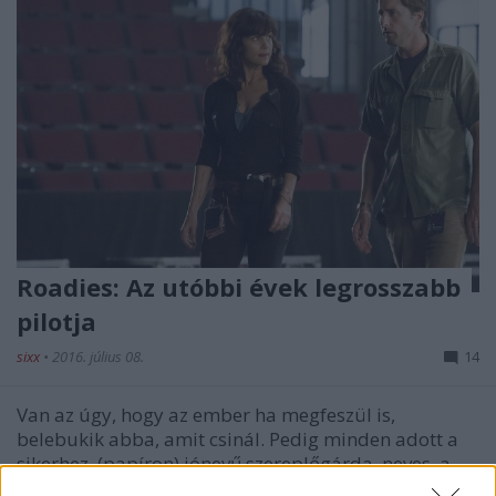
Roadies: Az utóbbi évek legrosszabb
pilotja
sixx
•
2016. július 08.
14
Van az úgy, hogy az ember ha megfeszül is,
belebukik abba, amit csinál. Pedig minden adott a
sikerhez, (papíron) jónevű szereplőgárda, neves, a
témához értő alkotó, olyan producer, akinek a