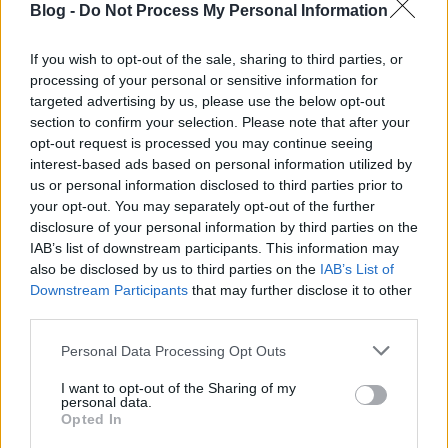
Blog -
Do Not Process My Personal Information
kezében a szar is arannyá változik, és egy olyan
téma, ami egyszerre szexi, érdekes és…
If you wish to opt-out of the sale, sharing to third parties, or
processing of your personal or sensitive information for
targeted advertising by us, please use the below opt-out
section to confirm your selection. Please note that after your
opt-out request is processed you may continue seeing
interest-based ads based on personal information utilized by
us or personal information disclosed to third parties prior to
your opt-out. You may separately opt-out of the further
disclosure of your personal information by third parties on the
IAB’s list of downstream participants. This information may
also be disclosed by us to third parties on the
IAB’s List of
Downstream Participants
that may further disclose it to other
third parties.
Please note that this website/app uses one or more Google
Personal Data Processing Opt Outs
services and may gather and store information including but
Jónak tűnik Cameron Crowe
not limited to your visit or usage behaviour. You may click to
I want to opt-out of the Sharing of my
personal data.
grant or deny consent to Google and its third-party tags to
roadokról szóló Showtime-sorozata
Opted In
use your data for below specified purposes in below Google