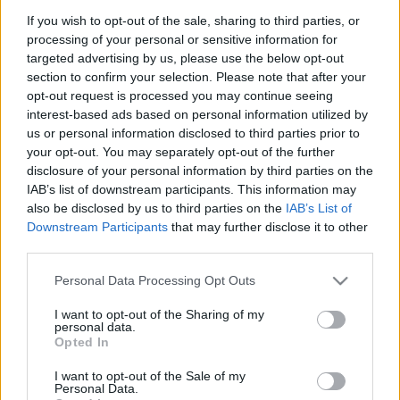
Előzetest kapott a Star Trek
If you wish to opt-out of the sale, sharing to third parties, or
processing of your personal or sensitive information for
Renegades
targeted advertising by us, please use the below opt-out
sixx
•
2013. december 06.
8
section to confirm your selection. Please note that after your
opt-out request is processed you may continue seeing
interest-based ads based on personal information utilized by
Nem azért vagyunk izgatottak mert annyira
us or personal information disclosed to third parties prior to
szeretnénk a Star Trek idealizált, Csillagflottás
your opt-out. You may separately opt-out of the further
univerzumát, hanem azért, mert ezt az első olyan
disclosure of your personal information by third parties on the
fanflm, vagy websorozat-kezdeményezés, amiben
IAB’s list of downstream participants. This information may
látunk fantáziát. A színészek között számos olyat
also be disclosed by us to third parties on the
IAB’s List of
felfedezhetünk, aki az eddigi sorozatokban is…
Downstream Participants
that may further disclose it to other
third parties.
Hírek kávé mellé
Please note that this website/app uses one or more Google
Personal Data Processing Opt Outs
services and may gather and store information including but
sixx
•
2012. február 24.
4
not limited to your visit or usage behaviour. You may click to
I want to opt-out of the Sharing of my
personal data.
grant or deny consent to Google and its third-party tags to
Opted In
Abby Elliot, a Saturday Night Live egyik szereplője a
use your data for below specified purposes in below Google
Fox Ben Fox is My Manny című pilotjában kapott
consent section.
I want to opt-out of the Sale of my
szerepet. Ha sorozat lesz belőle, Elliot kiszáll az SNL-
Personal Data.