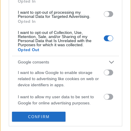
ből.Ana Ortiz, Dania Ramirez és Roselyn Sanchez
Opted In
mellé megérkezett a negyedik főszereplő is a
I want to opt-out of processing my
Devious Maids című Marc…
Personal Data for Targeted Advertising.
Opted In
Megmenthető a Stargate Universe?
I want to opt-out of Collection, Use,
Retention, Sale, and/or Sharing of my
sixx
•
2010. december 28.
23
Personal Data that Is Unrelated with the
Purposes for which it was collected.
Opted Out
Az Airlock Alpha nevű, főleg sci-fi-sorozatokkal
foglalkozó tévés honlap szerint hangyányi esély van
Google consents
arra, hogy a Stargate Universe túlélje a karácsony
I want to allow Google to enable storage
előtt nem sokkal bejelentett kaszát. A sorozat írója,
related to advertising like cookies on web or
Brad Wright ugyanis azt nyilatkozta, hogy a gyártó
device identifiers in apps.
MGM anyagi gondjainak…
I want to allow my user data to be sent to
Nagyon halvány reménysugár a
Google for online advertising purposes.
Jericho-fanoknak
I want to allow Google to send me
CONFIRM
Van élet a halál után?
personalized advertising.
sixx
•
2008. április 15.
7