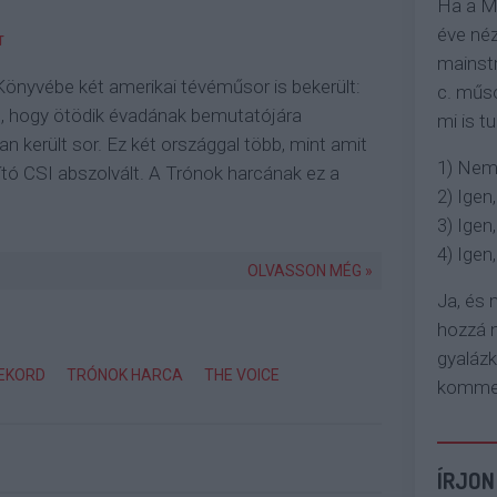
Ha a M
éve néz
T
mainstr
önyvébe két amerikai tévéműsor is bekerült:
c. műso
, hogy ötödik évadának bemutatójára
mi is tu
n került sor. Ez két országgal több, mint amit
1) Nem
lító CSI abszolvált. A Trónok harcának ez a
2) Igen,
3) Igen,
4) Igen, 
OLVASSON MÉG »
Ja, és
hozzá n
gyaláz
EKORD
TRÓNOK HARCA
THE VOICE
komment
ÍRJON