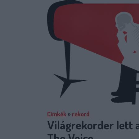
Címkék
»
rekord
Világrekorder lett 
The Voice