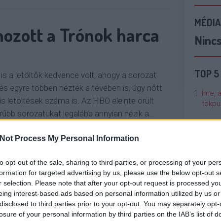
MÉDIA
hozott a Trónok harca
Ninc
TOP 5
is a letöltők kedvence volt, ahogy a sorozat
 és egyre többen nézték a tévében is, úgy nőtt
Íme, 
ális letöltések száma is. Az HBO eleinte örült
tökpu
rűbb sorozatukat legalább annyian nézik a…
Talán
Not Process My Personal Information
Való V
OLVASSON MÉG »
to opt-out of the sale, sharing to third parties, or processing of your per
Cicci
formation for targeted advertising by us, please use the below opt-out s
kenta
r selection. Please note that after your opt-out request is processed y
S
REKORD
SUPER BOWL
GOT
eing interest-based ads based on personal information utilized by us or
disclosed to third parties prior to your opt-out. You may separately opt-
Nézze
losure of your personal information by third parties on the IAB’s list of
nálunk