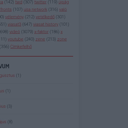
ka
(
142
)
twd
(
307
)
twitter
(
119
)
újság
fronts
(
107
)
usa network
(
316
)
való
00
)
vélemény
(
212
)
vetélkedő
(
301
)
551
)
viasat3
(
647
)
viasat history
(
101
)
698
)
videó
(
3079
)
x-faktor
(
186
)
x
111
)
youtube
(
240
)
zene
(
213
)
zone
(
356
)
Címkefelhő
ÍVUM
gusztus
(
1
)
ius
(
1
)
ius
(
3
)
jus
(
8
)