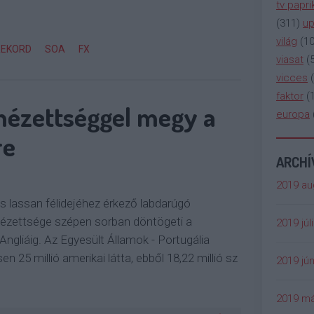
tv papri
(
311
)
up
világ
(
1
REKORD
SOA
FX
viasat
(
vicces
(
faktor
(
nézettséggel megy a
europa
re
ARCH
2019 au
s lassan félidejéhez érkező labdarúgó
nézettsége szépen sorban döntögeti a
2019 júl
Angliáig. Az Egyesült Államok - Portugália
 25 millió amerikai látta, ebből 18,22 millió sz
2019 jún
2019 má