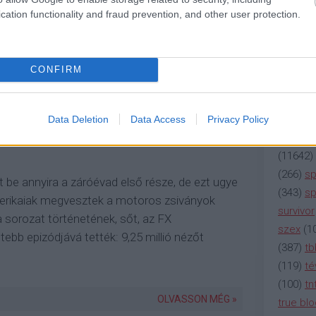
(
2137
)
n
ON
HOMELAND
DICK WOLF
HÍRADÓSOK
cation functionality and fraud prevention, and other user protection.
(
195
)
or
K
JANE THE VIRGIN
(
325
)
po
rádió
(
3
CONFIRM
(
225
)
re
 Sons of Anarchy-
(
2212
)
s
(
207
)
sci
Data Deletion
Data Access
Privacy Policy
(
115
)
si
(
11642
)
(
266
)
sp
be annyira a záróévad első része, de ezt ugye
(
343
)
sp
amerikaiak megvesztek a motoros zsiványok
survivor
a sorozat történetének, sőt, az FX
szex
(
1
tebb epizódjává tették: 9,25 millió nézőt
(
387
)
tb
(
119
)
té
(
100
)
tn
OLVASSON MÉG »
true bl