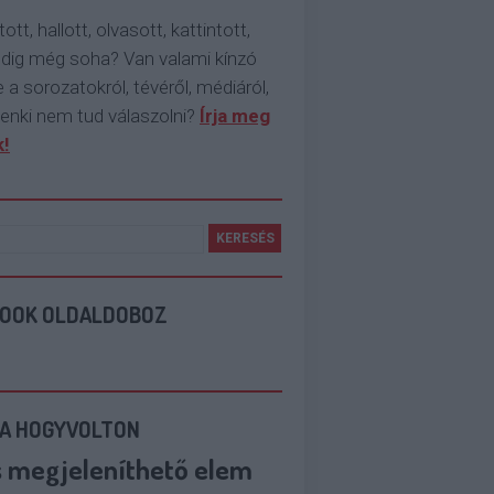
tott, hallott, olvasott, kattintott,
ddig még soha? Van valami kínzó
 a sorozatokról, tévéről, médiáról,
enki nem tud válaszolni?
Írja meg
!
BOOK OLDALDOBOZ
 A HOGYVOLTON
s megjeleníthető elem