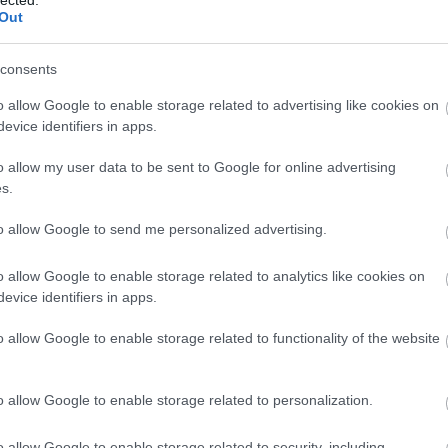
Out
(
111
)
du
(
302
)
el
consents
(
598
)
f
foci
(
17
o allow Google to enable storage related to advertising like cookies on
 a Tomorrow People című sorozat egyik
(
227
)
gr
evice identifiers in apps.
ben kapott szerepet. A kínai kulturális
(
107
)
h
o allow my user data to be sent to Google for online advertising
gedélyeztetési vesszőfutáson zavarja át az
(
125
)
h
s.
ogy akár fél évbe is beletelne, mire képernyőre
(
288
)
hí
homela
to allow Google to send me personalized advertising.
house
(
o allow Google to enable storage related to analytics like cookies on
(
540
)
in
OLVASSON MÉG »
evice identifiers in apps.
rosszb
(
140
)
kr
o allow Google to enable storage related to functionality of the website
(
152
)
li
(
140
)
m
BO
CBS
BBC
NÉZETTSÉG
SCI-FI
STAR
o allow Google to enable storage related to personalization.
magyar 
J
SITCOM
REKORD
KASZA
SOA
STARZ
(
230
)
m
YFY
BERENDEL
SCORPION
CURB YOUR
o allow Google to enable storage related to security, including