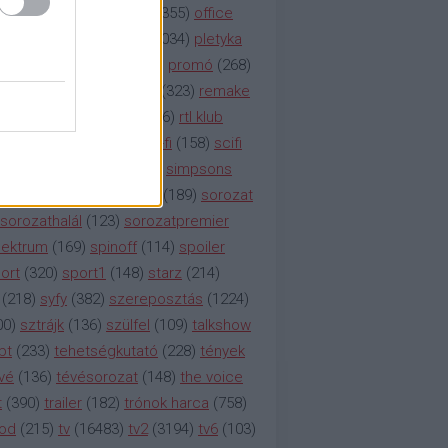
etflix
(
376
)
nézettség
(
1355
)
office
tt
(
159
)
per
(
208
)
pilot
(
1034
)
pletyka
litika
(
310
)
premier
(
135
)
promó
(
268
)
41
)
reality
(
1934
)
reklám
(
323
)
remake
tró
(
287
)
rtl
(
635
)
rtl ii
(
146
)
rtl klub
ajtóközlemény
(
116
)
sci-fi
(
158
)
scifi
 fi
(
533
)
showtime
(
794
)
simpsons
tcom
(
882
)
snl
(
276
)
soa
(
189
)
sorozat
sorozathalál
(
123
)
sorozatpremier
ektrum
(
169
)
spinoff
(
114
)
spoiler
ort
(
320
)
sport1
(
148
)
starz
(
214
)
(
218
)
syfy
(
382
)
szereposztás
(
1224
)
00
)
sztrájk
(
136
)
szülfel
(
109
)
talkshow
bt
(
233
)
tehetségkutató
(
228
)
tények
vé
(
136
)
tévésorozat
(
148
)
the voice
t
(
390
)
trailer
(
182
)
trónok harca
(
758
)
ood
(
215
)
tv
(
16483
)
tv2
(
3194
)
tv6
(
103
)