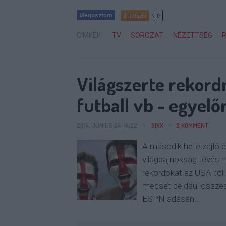
Tetszik
0
CÍMKÉK:
TV
SOROZAT
NÉZETTSÉG
Világszerte rekord
futball vb - egyelő
2014. JÚNIUS 24. 14:22
SIXX
2
KOMMENT
A második hete zajló é
világbajnokság tévés 
rekordokat az USA-tól 
mecset például összesen
ESPN adásán…