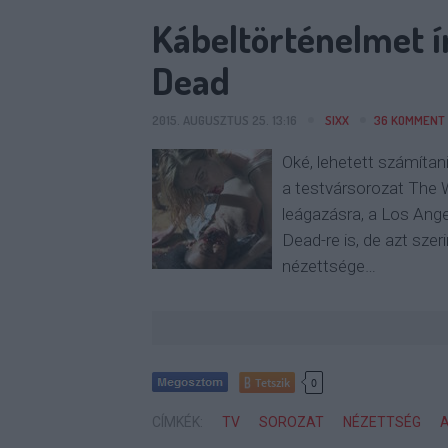
Kábeltörténelmet í
Dead
2015. AUGUSZTUS 25. 13:16
SIXX
36
KOMMENT
Oké, lehetett számíta
a testvársorozat The W
leágazásra, a Los Ange
Dead-re is, de azt szer
nézettsége…
Tetszik
0
CÍMKÉK:
TV
SOROZAT
NÉZETTSÉG