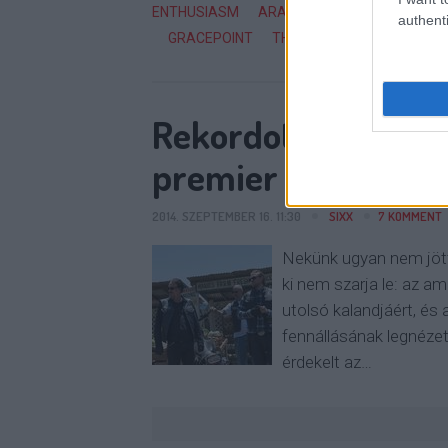
ENTHUSIASM
ARANYGLÓBUSZ
ASCENSI
authenti
GRACEPOINT
THE MISSING
SONY HAC
Rekordot döntött a
premier
2014. SZEPTEMBER 16. 11:30
SIXX
7
KOMMENT
Nekünk ugyan nem jött 
ki nem szarja le: az 
utolsó kalandjáért, és 
fennállásának legnézet
érdekelt az…