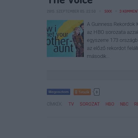
2015. SZEPTEMBER 05. 22:50
SIXX
3
KOMMEN
A Guinness Rekordok K
az HBO sorozata azzal
egyszerre 173 országba
az előző rekordot felál
második…
Tetszik
0
CÍMKÉK:
TV
SOROZAT
HBO
NBC
R