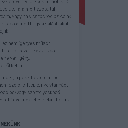
ezzo tévét és a Spektrumot is 10
ted utoljára mert azóta túl
eam, vagy ha visszasírod az Ablak
rt, akkor tudd hogy az alábbiakat
djuk:
, ez nem igényes műsor.
 itt tart a hazai televiziózás.
 erre van igény.
erről kell írni.
 minden, a poszthoz érdemben
em szóló, offtopic, nyelvtannáci,
kodó és/vagy személyeskedő
et figyelmeztetés nélkül törlünk.
 NEKÜNK!