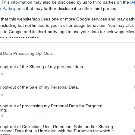
. This information may also be disclosed by us to third parties on the
IA
 csúcsot döntött egy
Participants
that may further disclose it to other third parties.
A Pum
eccs
mögöt
 that this website/app uses one or more Google services and may gath
including but not limited to your visit or usage behaviour. You may click 
 to Google and its third-party tags to use your data for below specifi
ogle consent section.
KULC
-ös rating: ezt hozta az ESPN-nek az Oregon -
l Data Processing Opt Outs
24
(
312
)
erikaifutball-döntő, ami egyben rekord is az
amazon
örténetében. Várható volt, hogy nagy lesz az
o opt-out of the Sharing of my personal data.
(
217
)
ax
nt, hiszen január 1-jén 28 millió néző (15-ös…
In
baroms
beszól
o opt-out of the Sale of my Personal Data.
OLVASSON MÉG »
(
320
)
br
In
(
512
)
b
to opt-out of processing my Personal Data for Targeted
(
108
)
c
ing.
In
cool
(
3
IKAIFUTBALL
(
237
)
díj
o opt-out of Collection, Use, Retention, Sale, and/or Sharing
ersonal Data that Is Unrelated with the Purposes for which it
channel
lected.