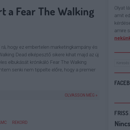
rt a Fear The Walking
Olyat lá
amit e
kérdése
amire s
nekünk
ni rá, hogy ez embertelen marketingkampány és
alking Dead elképesztő sikere kihat majd az új
les elbukását krónikáló Fear The Walking
intem senki nem tippelte előre, hogy a premier
FACE
OLVASSON MÉG »
FRISS
Ninc
AMC
REKORD