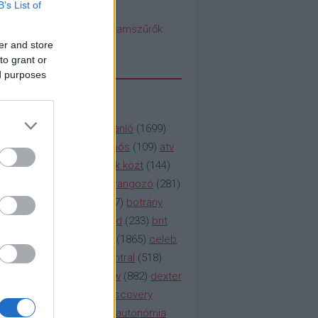
B’s List of
pedék benéz az Instagramszűrők
ti rögvalóságba
er and store
to grant or
ed purposes
SSZAVAK
a&e
(
133
)
abc
(
1958
)
ajánló
(
1699
)
(
112
)
amc
(
913
)
animációs
(
109
)
atv
n
(
531
)
baki
(
261
)
barátok közt
(
144
)
ág
(
130
)
bbc
(
403
)
beharangozó
(
281
)
(
314
)
blikk
(
338
)
bors
(
267
)
botrány
eaking
(
124
)
breaking bad
(
233
)
brit
sg
(
258
)
bulvár
(
995
)
cbs
(
1865
)
celeb
inemax
(
706
)
comedy central
(
518
)
58
)
csaj
(
177
)
csi
(
159
)
cw
(
882
)
dexter
(
247
)
discovery
(
249
)
discovery
(
111
)
doku
(
127
)
duna ii autonómia