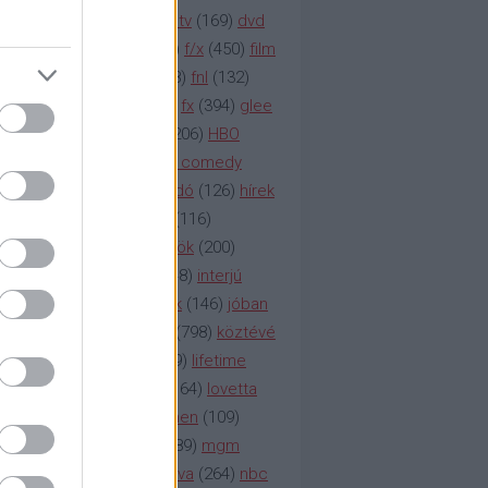
na televízió
(
1212
)
duna tv
(
169
)
dvd
őzetes
(
123
)
emmy
(
189
)
f/x
(
450
)
film
ilmmúzeum
(
903
)
film
(
338
)
fnl
(
132
)
1
)
fox
(
2048
)
fringe
(
163
)
fx
(
394
)
glee
ace klinika
(
173
)
gyász
(
206
)
HBO
bo
(
2971
)
hbo2
(
313
)
hbo comedy
imym
(
154
)
hír
(
2037
)
híradó
(
126
)
hírek
rtv
(
126
)
history channel
(
116
)
nd
(
123
)
horror
(
150
)
hősök
(
200
)
164
)
humor
(
140
)
idol
(
248
)
interjú
ternet
(
484
)
itv
(
122
)
játék
(
146
)
jóban
an
(
119
)
kasza
(
229
)
kép
(
798
)
köztévé
itika
(
618
)
lapszemle
(
169
)
lifetime
sta
(
178
)
lost
(
498
)
lóvé
(
164
)
lovetta
1
(
1692
)
m2
(
991
)
mad men
(
109
)
rádió
(
119
)
médiaipar
(
389
)
mgm
okka
(
142
)
mtv
(
1149
)
mtva
(
264
)
nbc