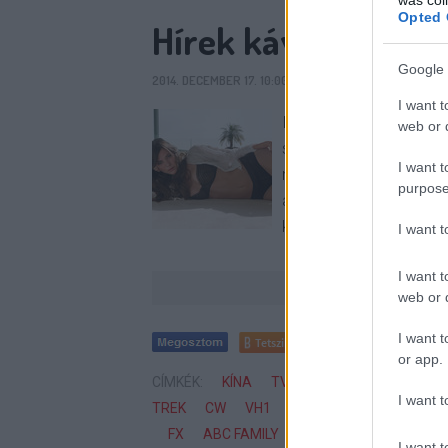
Opted 
Hírek kávé mellé
Google 
2014. DECEMBER 17. 10:00
SIXX
3
KOMMENT
I want t
Peyton List (itt fent)
web or d
szereplője a The Flash-
I want t
minisztérium olyan en
purpose
amerikai sorozatokat, h
kerülhetnének.…
I want 
I want t
web or d
I want t
Tetszik
0
or app.
CÍMKÉK:
KÍNA
TV
SOROZAT
FOX
H
I want t
TREK
CW
VH1
HÍR
SHOWTIME
CSA
FX
ABC FAMILY
COLBERT REPORT
S
I want t