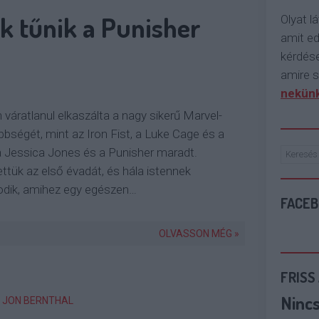
k tűnik a Punisher
Olyat lá
amit e
kérdése
amire s
nekünk
 váratlanul elkaszálta a nagy sikerű Marvel-
bségét, mint az Iron Fist, a Luke Cage és a
a Jessica Jones és a Punisher maradt.
ttük az első évadát, és hála istennek
dik, amihez egy egészen…
FACE
OLVASSON MÉG »
FRISS
Ninc
JON BERNTHAL