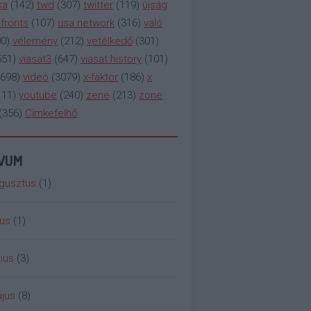
ka
(
142
)
twd
(
307
)
twitter
(
119
)
újság
fronts
(
107
)
usa network
(
316
)
való
00
)
vélemény
(
212
)
vetélkedő
(
301
)
551
)
viasat3
(
647
)
viasat history
(
101
)
698
)
videó
(
3079
)
x-faktor
(
186
)
x
111
)
youtube
(
240
)
zene
(
213
)
zone
(
356
)
Címkefelhő
ÍVUM
gusztus
(
1
)
ius
(
1
)
ius
(
3
)
jus
(
8
)