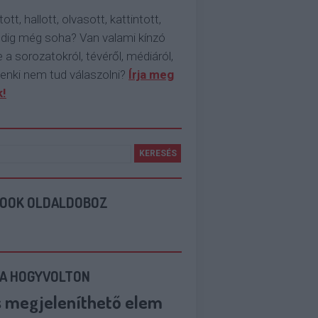
tott, hallott, olvasott, kattintott,
ddig még soha? Van valami kínzó
 a sorozatokról, tévéről, médiáról,
enki nem tud válaszolni?
Írja meg
!
BOOK OLDALDOBOZ
 A HOGYVOLTON
s megjeleníthető elem