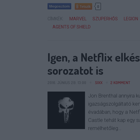
Tetszik
0
CÍMKÉK:
MARVEL
SZUPERHŐS
LEGION
AGENTS OF SHIELD
Igen, a Netflix elké
sorozatot is
2016. JÚNIUS 29. 13:00
SIXX
2
KOMMENT
Jon Brenthal annyira k
igazságszolgáltató k
évadában, hogy a Netfli
Castle tehát kap egy s
remélhetőleg…