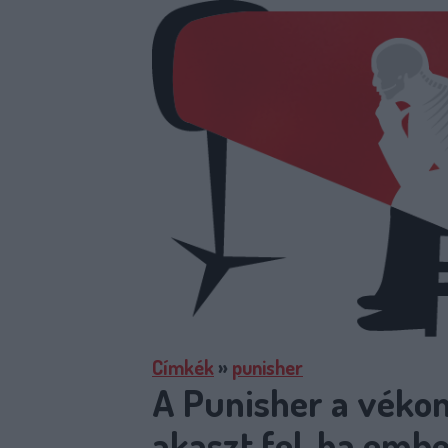
Címkék
»
punisher
A Punisher a véko
akaszt fel, ha emb