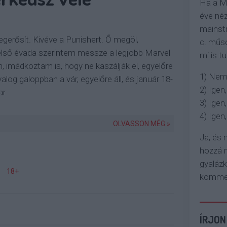
Ha a M
éve néz
mainstr
gerősít. Kivéve a Punishert. Ő megöl,
c. műso
lső évada szerintem messze a legjobb Marvel
mi is tu
n, imádkoztam is, hogy ne kaszálják el, egyelőre
1) Nem
yalog galoppban a vár, egyelőre áll, és január 18-
2) Igen,
ar…
3) Igen,
4) Igen, 
OLVASSON MÉG »
Ja, és
hozzá n
gyaláz
18+
komment
ÍRJON