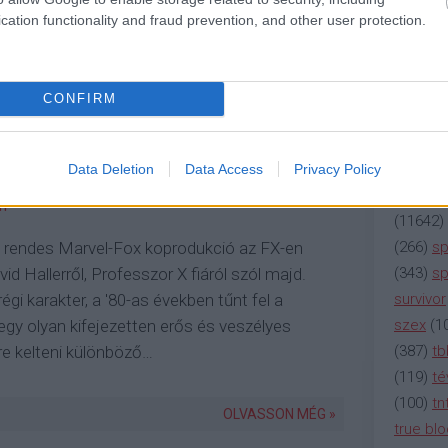
(
2137
)
n
cation functionality and fraud prevention, and other user protection.
DEFENDERS
(
195
)
or
(
325
)
po
rádió
(
3
CONFIRM
 közeledik az új
(
225
)
re
(
2212
)
s
(
207
)
sci
Data Deletion
Data Access
Privacy Policy
(
115
)
si
NT
(
11642
)
(
266
)
sp
ső rendes Marvel-Fox koprodukció az FX-en
(
343
)
sp
d Hallerről, Professzor X fiáról szól majd.
survivor
égi karakter, a '80-as években tűnt fel a
szex
(
1
gy olyan kifejezetten erős és veszélyes
(
387
)
tb
re kelteni különböző…
(
119
)
té
(
100
)
tn
OLVASSON MÉG »
true bl