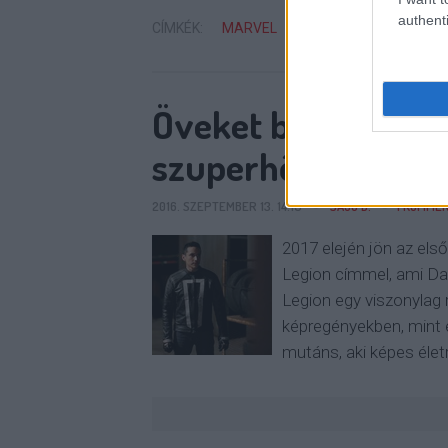
authenti
CÍMKÉK:
MARVEL
NETFLIX
PUNISHER
Öveket bekapcsolni,
szuperhősszezon!
2016. SZEPTEMBER 13. 14:19
SAJÓ D.
1
KOMME
2017 elején jön az el
Legion címmel, ami Davi
Legion egy viszonylag r
képregényekben, mint e
mutáns, aki képes élet