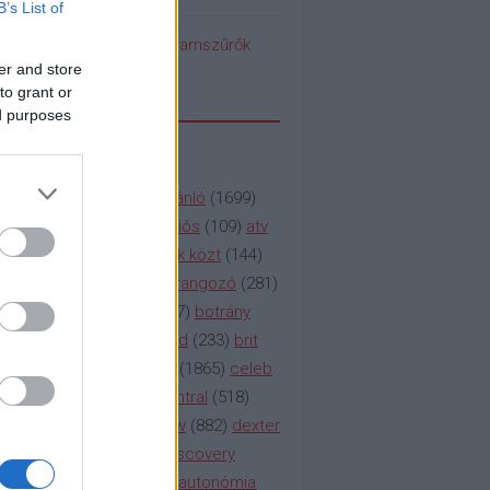
B’s List of
pedék benéz az Instagramszűrők
ti rögvalóságba
er and store
to grant or
ed purposes
SSZAVAK
a&e
(
133
)
abc
(
1958
)
ajánló
(
1699
)
(
112
)
amc
(
913
)
animációs
(
109
)
atv
n
(
531
)
baki
(
261
)
barátok közt
(
144
)
ág
(
130
)
bbc
(
403
)
beharangozó
(
281
)
(
314
)
blikk
(
338
)
bors
(
267
)
botrány
eaking
(
124
)
breaking bad
(
233
)
brit
sg
(
258
)
bulvár
(
995
)
cbs
(
1865
)
celeb
inemax
(
706
)
comedy central
(
518
)
58
)
csaj
(
177
)
csi
(
159
)
cw
(
882
)
dexter
(
247
)
discovery
(
249
)
discovery
(
111
)
doku
(
127
)
duna ii autonómia