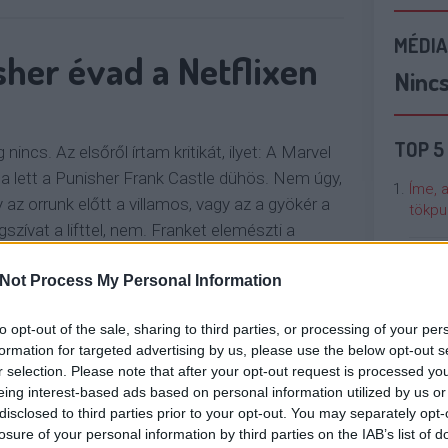
MÉDIA
her évad a Netflixen
Ninc
TOP 5
ncs. Az elsőről írtam kritikát, ilyet: A Marvel
 lett a Punisher Frank Castle dühös. Nem úgy,
Íme, 
az orrunk előtt a villamos, vagy az a gyökér a
tökpu
zívat a lifttel, nem. Franket elemészti a
Talán
Not Process My Personal Information
Való V
OLVASSON MÉG »
to opt-out of the sale, sharing to third parties, or processing of your per
Cicci
formation for targeted advertising by us, please use the below opt-out s
kenta
r selection. Please note that after your opt-out request is processed y
eing interest-based ads based on personal information utilized by us or
NETFLIX
disclosed to third parties prior to your opt-out. You may separately opt-
Nézze
losure of your personal information by third parties on the IAB’s list of
nálunk