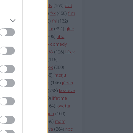
na televízió
(
1212
)
duna tv
(
169
)
dvd
őzetes
(
123
)
emmy
(
189
)
f/x
(
450
)
film
ilmmúzeum
(
903
)
film
(
338
)
fnl
(
132
)
1
)
fox
(
2048
)
fringe
(
163
)
fx
(
394
)
glee
ace klinika
(
173
)
gyász
(
206
)
hbo
HBO
(
107
)
hbo2
(
313
)
hbo comedy
imym
(
154
)
hír
(
2037
)
híradó
(
126
)
hírek
rtv
(
126
)
history channel
(
116
)
nd
(
123
)
horror
(
150
)
hősök
(
200
)
164
)
humor
(
140
)
idol
(
248
)
interjú
ternet
(
484
)
itv
(
122
)
játék
(
146
)
jóban
an
(
119
)
kasza
(
229
)
kép
(
798
)
köztévé
itika
(
618
)
lapszemle
(
169
)
lifetime
sta
(
178
)
lost
(
498
)
lóvé
(
164
)
lovetta
1
(
1692
)
m2
(
991
)
mad men
(
109
)
rádió
(
119
)
médiaipar
(
389
)
mgm
okka
(
142
)
mtv
(
1149
)
mtva
(
264
)
nbc