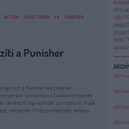
tv papri
(
311
)
up
világ
(
1
NETFLIX
GHOST RIDER
FX
PUNISHER
viasat
(
vicces
(
faktor
(
europa
szíti a Punisher
ARCH
2019 au
urvajó volt a Punisher nevű Marvel-
2019 júl
eményember szerepében a Daredevil második
x rábólintott egy különálló sorozatra is. Frank
2019 jún
aját, várhatóan 13 részes kalandot, amiben
2019 má