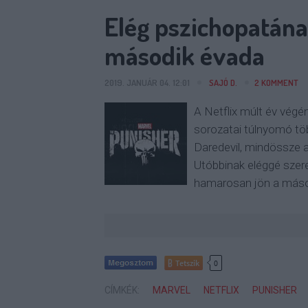
Elég pszichopatána
második évada
2019. JANUÁR 04. 12:01
SAJÓ D.
2
KOMMENT
A Netflix múlt év végén
sorozatai túlnyomó töb
Daredevil, mindössze 
Utóbbinak eléggé szere
hamarosan jön a máso
Tetszik
0
CÍMKÉK:
MARVEL
NETFLIX
PUNISHER