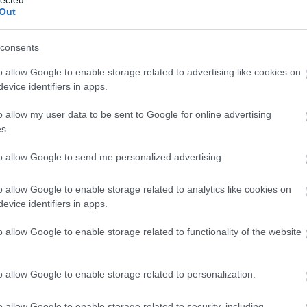
Out
(
111
)
du
(
302
)
el
consents
(
598
)
f
ázik, ha korhatáros
foci
(
17
o allow Google to enable storage related to advertising like cookies on
n szó
(
227
)
gr
evice identifiers in apps.
(
2971
)
o allow my user data to be sent to Google for online advertising
(
125
)
h
NT
s.
(
288
)
hí
 az a Defenders c. sorozat, ami a Marvel és a
homela
to allow Google to send me personalized advertising.
ojektje. A Netflix ugyebár külön
house
(
t olyan ismert képregényhősökből, mint
o allow Google to enable storage related to analytics like cookies on
(
540
)
in
es, Luke Cage és Iron Fist, hogy aztán ez a
evice identifiers in apps.
rosszb
osszúállókként álljon össze a…
(
140
)
kr
o allow Google to enable storage related to functionality of the website
(
152
)
li
(
140
)
m
OLVASSON MÉG »
o allow Google to enable storage related to personalization.
magyar 
(
230
)
m
o allow Google to enable storage related to security, including