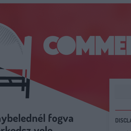
nybelednél fogva
DISCL
erkedsz vele