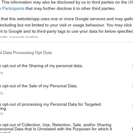
. This information may also be disclosed by us to third parties on the
IA
Participants
that may further disclose it to other third parties.
A Pum
Marvel legmetálabb
mögöt
 that this website/app uses one or more Google services and may gath
including but not limited to your visit or usage behaviour. You may click 
 to Google and its third-party tags to use your data for below specifi
ogle consent section.
KULC
T
l Data Processing Opt Outs
24
(
312
)
 vagyok, engem kilóra meg lehet venni azzal ha
amazon
ciósorozat alá metált kever aláfestő zenének,
o opt-out of the Sharing of my personal data.
(
217
)
ax
 a zene mondjuk a One a Metallicától. És akkor
In
baroms
tünk, hogy a trailer elején akusztikus gitáron
beszól
o opt-out of the Sale of my Personal Data.
(
320
)
br
In
(
512
)
b
OLVASSON MÉG »
to opt-out of processing my Personal Data for Targeted
(
108
)
c
ing.
In
cool
(
3
(
237
)
díj
o opt-out of Collection, Use, Retention, Sale, and/or Sharing
ersonal Data that Is Unrelated with the Purposes for which it
channel
NETFLIX
PUNISHER
lected.