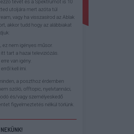
ezzo tévét és a Spektrumot is 10
ted utoljára mert azóta túl
eam, vagy ha visszasírod az Ablak
rt, akkor tudd hogy az alábbiakat
djuk:
, ez nem igényes műsor.
 itt tart a hazai televiziózás.
 erre van igény.
erről kell írni.
 minden, a poszthoz érdemben
em szóló, offtopic, nyelvtannáci,
kodó és/vagy személyeskedő
et figyelmeztetés nélkül törlünk.
 NEKÜNK!