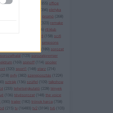
etflix
(
376
)
nézettség
(
1355
)
office
tt
(
159
)
per
(
208
)
pilot
(
1034
)
pletyka
litika
(
310
)
premier
(
135
)
promó
(
268
)
41
)
reality
(
1934
)
reklám
(
323
)
remake
tró
(
287
)
rtl
(
635
)
rtl ii
(
146
)
rtl klub
ajtóközlemény
(
116
)
sci-fi
(
158
)
scifi
 fi
(
533
)
showtime
(
794
)
simpsons
tcom
(
882
)
snl
(
276
)
soa
(
189
)
sorozat
sorozathalál
(
123
)
sorozatpremier
ektrum
(
169
)
spinoff
(
114
)
spoiler
ort
(
320
)
sport1
(
148
)
starz
(
214
)
(
218
)
syfy
(
382
)
szereposztás
(
1224
)
00
)
sztrájk
(
136
)
szülfel
(
109
)
talkshow
bt
(
233
)
tehetségkutató
(
228
)
tények
vé
(
136
)
tévésorozat
(
148
)
the voice
t
(
390
)
trailer
(
182
)
trónok harca
(
758
)
ood
(
215
)
tv
(
16483
)
tv2
(
3194
)
tv6
(
103
)