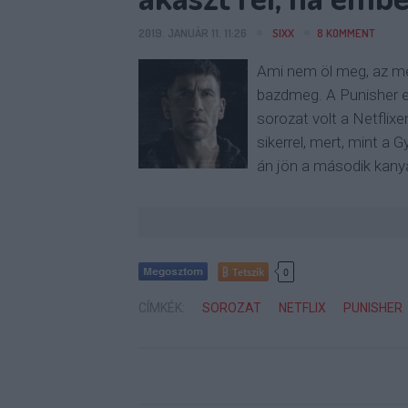
2019. JANUÁR 11. 11:26
SIXX
8
KOMMENT
Ami nem öl meg, az me
bazdmeg. A Punisher e
sorozat volt a Netflixe
sikerrel, mert, mint a G
án jön a második kany
Tetszik
0
CÍMKÉK:
SOROZAT
NETFLIX
PUNISHER