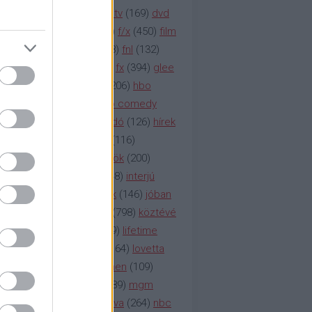
na televízió
(
1212
)
duna tv
(
169
)
dvd
őzetes
(
123
)
emmy
(
189
)
f/x
(
450
)
film
ilmmúzeum
(
903
)
film
(
338
)
fnl
(
132
)
1
)
fox
(
2048
)
fringe
(
163
)
fx
(
394
)
glee
ace klinika
(
173
)
gyász
(
206
)
hbo
HBO
(
107
)
hbo2
(
313
)
hbo comedy
imym
(
154
)
hír
(
2037
)
híradó
(
126
)
hírek
rtv
(
126
)
history channel
(
116
)
nd
(
123
)
horror
(
150
)
hősök
(
200
)
164
)
humor
(
140
)
idol
(
248
)
interjú
ternet
(
484
)
itv
(
122
)
játék
(
146
)
jóban
an
(
119
)
kasza
(
229
)
kép
(
798
)
köztévé
itika
(
618
)
lapszemle
(
169
)
lifetime
sta
(
178
)
lost
(
498
)
lóvé
(
164
)
lovetta
1
(
1692
)
m2
(
991
)
mad men
(
109
)
rádió
(
119
)
médiaipar
(
389
)
mgm
okka
(
142
)
mtv
(
1149
)
mtva
(
264
)
nbc