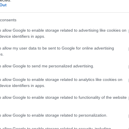
 az RTL Klub az ORTT korábbi büntetésének
Out
(
111
)
du
 20:00 – 20:50-ig, majd 21:00-22:00-ig újra
(
302
)
el
Az első elsötétítés indoklása szerint az RTL
consents
(
598
)
f
foci
(
17
o allow Google to enable storage related to advertising like cookies on
(
227
)
gr
evice identifiers in apps.
OLVASSON MÉG »
(
2971
)
o allow my user data to be sent to Google for online advertising
(
125
)
h
s.
(
288
)
hí
homela
to allow Google to send me personalized advertising.
BÜNTETÉS
FÓKUSZ
house
(
o allow Google to enable storage related to analytics like cookies on
(
540
)
in
evice identifiers in apps.
rosszb
 akiknek bejön a
(
140
)
kr
o allow Google to enable storage related to functionality of the website
(
152
)
li
(
140
)
m
o allow Google to enable storage related to personalization.
magyar 
mellett sem nézhető
(
230
)
m
o allow Google to enable storage related to security, including