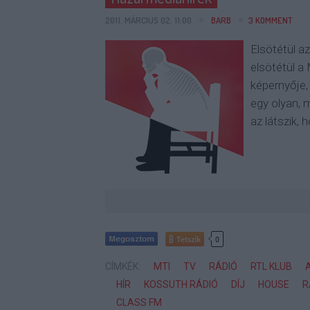
2011. MÁRCIUS 02. 11:00
BARB
3
KOMMENT
Elsötétül a
elsötétül a
képernyője,
egy olyan, 
az látszik, 
Tetszik
0
CÍMKÉK:
MTI
TV
RÁDIÓ
RTL KLUB
HÍR
KOSSUTH RÁDIÓ
DÍJ
HOUSE
R
CLASS FM