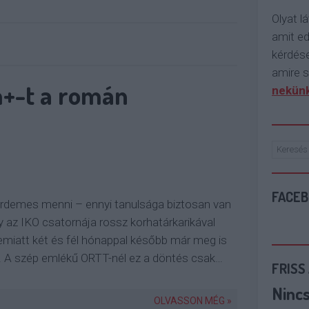
Olyat lá
amit e
kérdése
amire s
m+-t a román
nekünk
FACE
rdemes menni – ennyi tanulsága biztosan van
y az IKO csatornája rossz korhatárkarikával
s emiatt két és fél hónappal később már meg is
. A szép emlékű ORTT-nél ez a döntés csak…
FRISS
Ninc
OLVASSON MÉG »