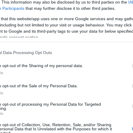
. This information may also be disclosed by us to third parties on the
IA
Participants
that may further disclose it to other third parties.
A Pum
mögöt
 that this website/app uses one or more Google services and may gath
OLVASSON MÉG »
including but not limited to your visit or usage behaviour. You may click 
 to Google and its third-party tags to use your data for below specifi
ogle consent section.
KULC
L
ORTT
VIVA
DUNA TELEVÍZIÓ
FIDESZ
l Data Processing Opt Outs
24
(
312
)
ÍR
FACEBOOK
DÍJ
ÉLET ÉS IRODALOM
MUSIC
amazon
o opt-out of the Sharing of my personal data.
(
217
)
ax
In
baroms
beszól
o opt-out of the Sale of my Personal Data.
z RTL Klub
(
320
)
br
In
(
512
)
b
to opt-out of processing my Personal Data for Targeted
(
108
)
c
ing.
In
cool
(
3
(
237
)
díj
o opt-out of Collection, Use, Retention, Sale, and/or Sharing
t egy komoly meccs (Hollandia - Uruguay 20:30
ersonal Data that Is Unrelated with the Purposes for which it
channel
lected.