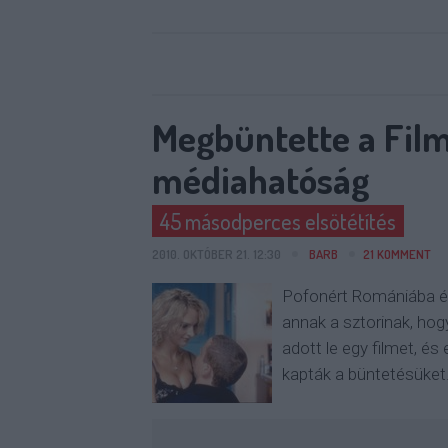
Megbüntette a Fil
médiahatóság
45 másodperces elsötétítés
2010. OKTÓBER 21. 12:30
BARB
21
KOMMENT
Pofonért Romániába é
annak a sztorinak, hog
adott le egy filmet, é
kapták a büntetésüket