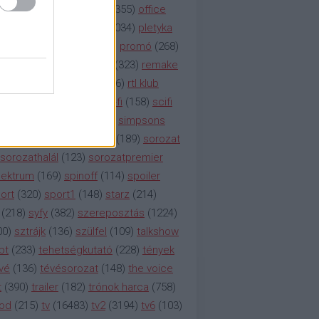
etflix
(
376
)
nézettség
(
1355
)
office
tt
(
159
)
per
(
208
)
pilot
(
1034
)
pletyka
litika
(
310
)
premier
(
135
)
promó
(
268
)
41
)
reality
(
1934
)
reklám
(
323
)
remake
tró
(
287
)
rtl
(
635
)
rtl ii
(
146
)
rtl klub
ajtóközlemény
(
116
)
sci-fi
(
158
)
scifi
 fi
(
533
)
showtime
(
794
)
simpsons
tcom
(
882
)
snl
(
276
)
soa
(
189
)
sorozat
sorozathalál
(
123
)
sorozatpremier
ektrum
(
169
)
spinoff
(
114
)
spoiler
ort
(
320
)
sport1
(
148
)
starz
(
214
)
(
218
)
syfy
(
382
)
szereposztás
(
1224
)
00
)
sztrájk
(
136
)
szülfel
(
109
)
talkshow
bt
(
233
)
tehetségkutató
(
228
)
tények
vé
(
136
)
tévésorozat
(
148
)
the voice
t
(
390
)
trailer
(
182
)
trónok harca
(
758
)
ood
(
215
)
tv
(
16483
)
tv2
(
3194
)
tv6
(
103
)