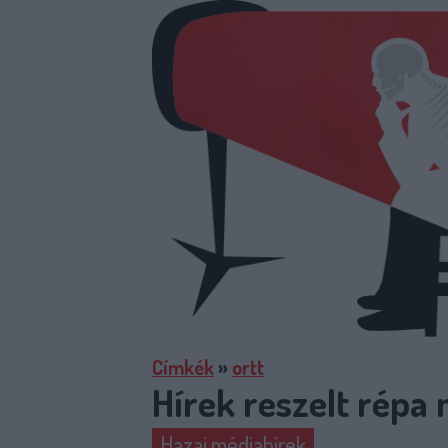
Címkék
»
ortt
Hírek reszelt répa 
Hazai médiahírek