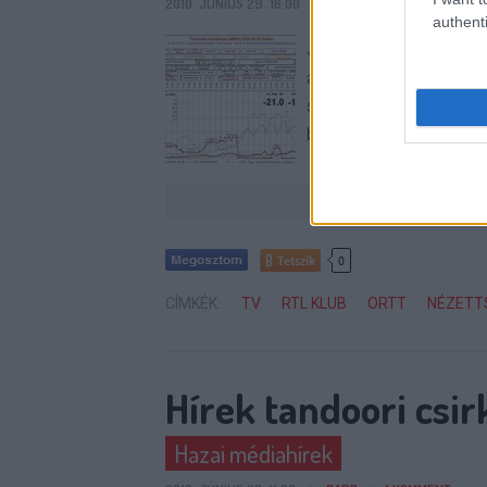
2010. JÚNIUS 29. 16:00
BARB
75
KOMMENT
authenti
Jó hírünk van, a magyar
a sötét képernyőtől. 
százalékos átlag SHR-t
belejátszott, hogy a 2
Tetszik
0
CÍMKÉK:
TV
RTL KLUB
ORTT
NÉZETT
Hírek tandoori csi
Hazai médiahírek