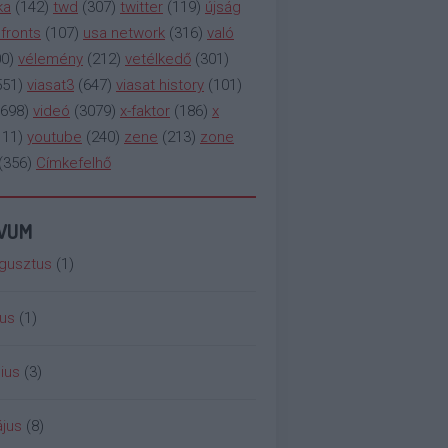
ka
(
142
)
twd
(
307
)
twitter
(
119
)
újság
fronts
(
107
)
usa network
(
316
)
való
00
)
vélemény
(
212
)
vetélkedő
(
301
)
551
)
viasat3
(
647
)
viasat history
(
101
)
698
)
videó
(
3079
)
x-faktor
(
186
)
x
111
)
youtube
(
240
)
zene
(
213
)
zone
(
356
)
Címkefelhő
ÍVUM
gusztus
(
1
)
ius
(
1
)
ius
(
3
)
jus
(
8
)