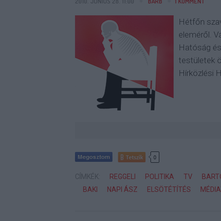
2010. JÚNIUS 28. 11:00
BARB
1
KOMMENT
Hétfőn sza
eleméről. V
Hatóság és 
testületek 
Hírközlési 
Tetszik
0
CÍMKÉK:
REGGELI
POLITIKA
TV
BART
BAKI
NAPI ÁSZ
ELSÖTÉTÍTÉS
MÉDI