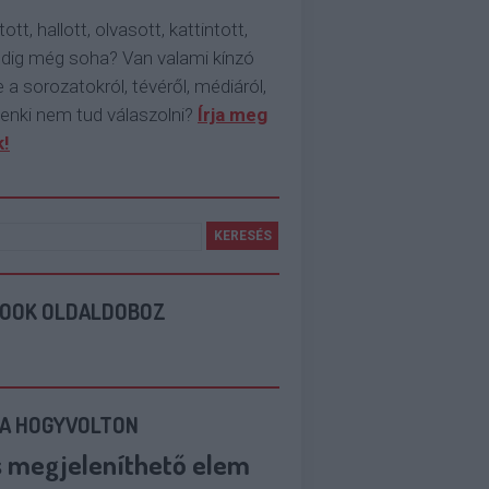
tott, hallott, olvasott, kattintott,
ddig még soha? Van valami kínzó
 a sorozatokról, tévéről, médiáról,
enki nem tud válaszolni?
Írja meg
!
BOOK OLDALDOBOZ
 A HOGYVOLTON
s megjeleníthető elem