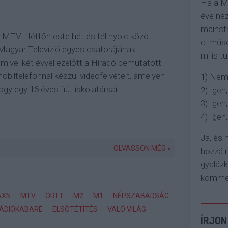
Ha a M
éve néz
mainstr
z MTV. Hétfőn este hét és fél nyolc között
c. műso
 Magyar Televízió egyes csatorájának
mi is tu
 mivel két évvel ezelőtt a Híradó bemutatott
mobiltelefonnal készül videofelvételt, amelyen
1) Nem
hogy egy 16 éves fiút iskolatársai…
2) Igen,
3) Igen,
4) Igen, 
Ja, és
OLVASSON MÉG »
hozzá n
gyaláz
komment
AXN
MTV
ORTT
M2
M1
NÉPSZABADSÁG
ÁDIÓKABARÉ
ELSÖTÉTÍTÉS
VALÓ VILÁG
ÍRJON