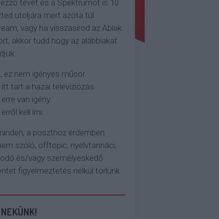
ezzo tévét és a Spektrumot is 10
ted utoljára mert azóta túl
eam, vagy ha visszasírod az Ablak
rt, akkor tudd hogy az alábbiakat
djuk:
, ez nem igényes műsor.
 itt tart a hazai televiziózás.
 erre van igény.
erről kell írni.
 minden, a poszthoz érdemben
em szóló, offtopic, nyelvtannáci,
kodó és/vagy személyeskedő
et figyelmeztetés nélkül törlünk.
 NEKÜNK!