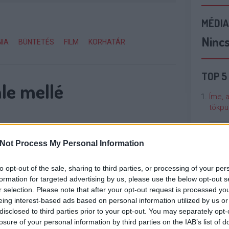
MÉDIA
Ninc
IA
BÜNTETÉS
FILM
KORHATÁR
TOP 5
le mellé
Íme, 
tökpu
Talán
Not Process My Personal Information
Való V
állhat fel az új médiakuratórium. Rogán Antal
 a nyáron létrejöhet az új médiahatóság, az új
to opt-out of the sale, sharing to third parties, or processing of your per
Cicci
ti Közalapítvány kuratóriuma pedig legkésőbb
formation for targeted advertising by us, please use the below opt-out s
kenta
r selection. Please note that after your opt-out request is processed y
állhat fel. A parlament a médiastruktúráról
eing interest-based ads based on personal information utilized by us or
yjavaslatról július 21-én…
disclosed to third parties prior to your opt-out. You may separately opt-
Nézze
losure of your personal information by third parties on the IAB’s list of
nálunk