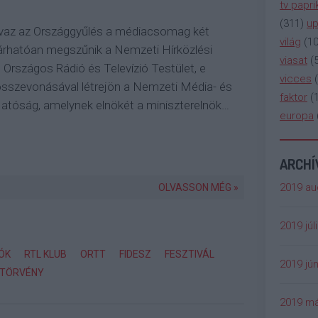
tv papri
(
311
)
up
vaz az Országgyűlés a médiacsomag két
világ
(
1
árhatóan megszűnik a Nemzeti Hírközlési
viasat
(
Országos Rádió és Televízió Testület, e
vicces
(
összevonásával létrejön a Nemzeti Média- és
faktor
(
Hatóság, amelynek elnökét a miniszterelnök…
europa
ARCH
2019 au
OLVASSON MÉG »
2019 júl
ÓK
RTL KLUB
ORTT
FIDESZ
FESZTIVÁL
2019 jún
ATÖRVÉNY
2019 má