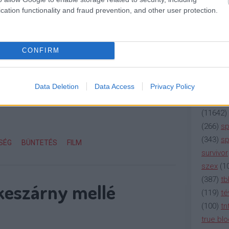
(
2137
)
n
cation functionality and fraud prevention, and other user protection.
(
195
)
or
ság fejlődik, a nemzeti egység kezd elfordulni
(
325
)
po
Az RTL Klubnak hétfőn mindösszesen 5,9
rádió
(
3
 sikerült összehoznia, amibe nagyrészt
CONFIRM
(
225
)
re
0:00-21:35 közötti és a 22:00-23:35 közötti…
(
2212
)
s
(
207
)
sci
Data Deletion
Data Access
Privacy Policy
OLVASSON MÉG »
(
115
)
si
(
11642
)
(
266
)
sp
(
343
)
sp
SÉG
BÜNTETÉS
FILM
survivor
szex
(
1
(
387
)
tb
rkeszárny mellé
(
119
)
té
(
100
)
tn
true bl