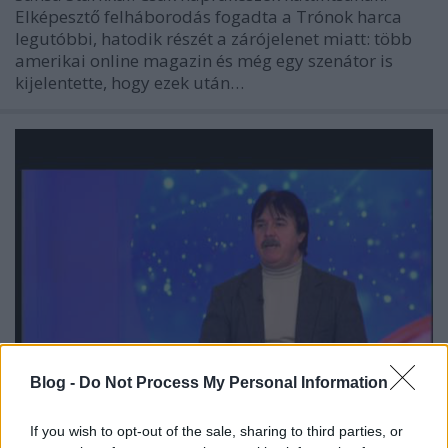
Elképesztő felháborodás fogadta a Trónok harca
legutóbbi, hatodik részét a zárójelenet miatt: több
amerikai online magazin és még egy szenátor is
kijelentette, hogy ezek után…
Blog -
Do Not Process My Personal Information
Maksa a Story TV-n kényszerült
If you wish to opt-out of the sale, sharing to third parties, or