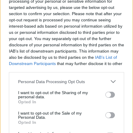
processing of your personal or sensitive information for
bocsánatkérésre, de a drogok eltések
targeted advertising by us, please use the below opt-out
emlegetése most elmaradt
section to confirm your selection. Please note that after your
opt-out request is processed you may continue seeing
sajó d.
•
2015. január 07.
103
interest-based ads based on personal information utilized by
us or personal information disclosed to third parties prior to
your opt-out. You may separately opt-out of the further
Maksa Zoltán először elsütött egy borzalmas viccet a
disclosure of your personal information by third parties on the
Hír TV-n, majd az ezt követő felháborodásra
IAB’s list of downstream participants. This information may
reagálva kimaksolta (haha) a bunkóság fogalmát, de
also be disclosed by us to third parties on the
IAB’s List of
Bárdos András úgy érezte, érdemes még egyszer
Downstream Participants
that may further disclose it to other
rákérdezni erre a dologra a humoristánál. Az elég
third parties.
kemény hangnemben fogalmazó…
Please note that this website/app uses one or more Google
Personal Data Processing Opt Outs
services and may gather and store information including but
Maksa Zoltánnak elment az esze,
not limited to your visit or usage behaviour. You may click to
I want to opt-out of the Sharing of my
vagy csak nagyon rosszul trollkodik
personal data.
grant or deny consent to Google and its third-party tags to
Opted In
use your data for below specified purposes in below Google
sajó d.
•
2015. január 03.
160
consent section.
I want to opt-out of the Sale of my
Personal Data.
Opted In
Sokaknál kiverte a biztosítékot Maksa Zoltán Hír TV-
s szereplése, ahol sikerült egy meglehetősen