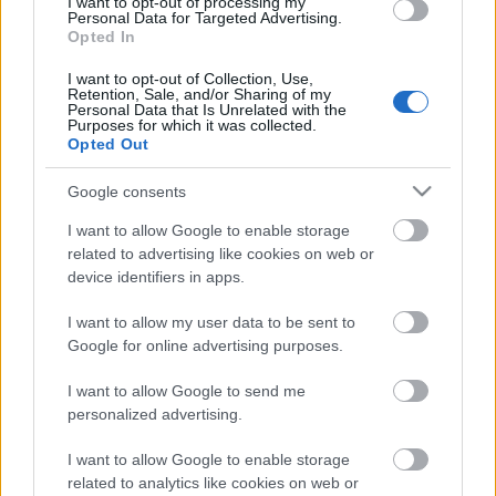
I want to opt-out of processing my
érzékeny témában elsütnie egy borzalmasan rossz
Personal Data for Targeted Advertising.
viccet a megerőszakolt egyetemista lányokkal
Opted In
kapcsolatban. A Nőkért Egyesület például annyira
I want to opt-out of Collection, Use,
felháborodott, hogy a médiahatósághoz…
Retention, Sale, and/or Sharing of my
Personal Data that Is Unrelated with the
Purposes for which it was collected.
Nemi erőszakra váró nőkkel
Opted Out
tréfálkozott Maksa a Hír TV-ben
Google consents
klágd
•
2015. január 02.
297
I want to allow Google to enable storage
related to advertising like cookies on web or
Nemi erőszakkal képtelenség viccelni, én most fejből
device identifiers in apps.
csak egy komikust tudok, akinek ment (Louis CK-ről
van szó), de ő sem azon a borzasztó
I want to allow my user data to be sent to
bűncselekményen pattogott, hanem inkább saját
Google for online advertising purposes.
magán, hogy milyen borzalmas gondolatai vannak.
I want to allow Google to send me
Maksa Zoltán pedig nem egy Louis CK, úgyhogy az…
personalized advertising.
I want to allow Google to enable storage
related to analytics like cookies on web or