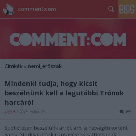
comment:com
Címkék
»
nemi_erőszak
Mindenki tudja, hogy kicsit
beszélnünk kell a legutóbbi Trónok
harcáról
sajó d.
•
2015. május 21.
155
Spoileresen beszélünk arról, ami a hétvégén történt
Sansa Starkkal. Csak naprakészek kattintsanak!