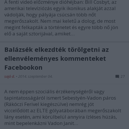
A fenti videó előzménye dióhéjban: Bill Cosbyt, az
amerikai televíziózás egyik ikonikus alakját azzal
vádolják, hogy pályája csúcsán több nőt
megerőszakolt. Nem mai keletű a dolog, de most
megint felkapták a történetet és egyre több nő jön
elő a saját sztorijával, amiket…
Balázsék elkezdték törölgetni az
ellenvéleményes kommenteket
Facebookon
sajó d.
•
2014. szeptember 04.
27
A nem éppen szociális érzékenységéről vagy
tapintatosságáról ismert Sebestyén-Vadon páros
(Rákóczi Ferivel kiegészülve) nemrég jót
viccelődött az ELTE gólyatáborában megerőszakolt
lány esetén, ami körülbelül annyira ízléses húzás,
mint bepelenkázni Vadon Janit…