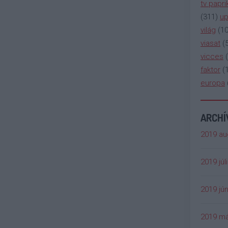
tv papri
(
311
)
up
világ
(
1
viasat
(
vicces
(
faktor
(
europa
ARCH
2019 au
2019 júl
2019 jún
2019 má