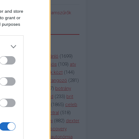
er and store
pedék benéz az Instagramszűrők
to grant or
ti rögvalóságba
ed purposes
SSZAVAK
a&e
(
133
)
abc
(
1958
)
ajánló
(
1699
)
(
112
)
amc
(
913
)
animációs
(
109
)
atv
n
(
531
)
baki
(
261
)
barátok közt
(
144
)
ág
(
130
)
bbc
(
403
)
beharangozó
(
281
)
(
314
)
blikk
(
338
)
bors
(
267
)
botrány
eaking
(
124
)
breaking bad
(
233
)
brit
sg
(
258
)
bulvár
(
995
)
cbs
(
1865
)
celeb
inemax
(
706
)
comedy central
(
518
)
58
)
csaj
(
177
)
csi
(
159
)
cw
(
882
)
dexter
(
247
)
discovery
(
249
)
discovery
(
111
)
doku
(
127
)
duna ii autonómia