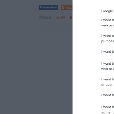
Tetszik
0
Google 
CÍMKÉK:
BLIKK
BORS
BERKI
VV
NA
I want t
web or d
I want t
purpose
I want 
I want t
web or d
I want t
or app.
I want t
I want t
authenti