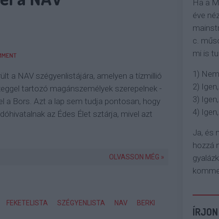
Ha a M
éve néz
mainstr
c. műso
mi is tu
MMENT
1) Nem
rült a NAV szégyenlistájára, amelyen a tízmillió
2) Igen,
zeggel tartozó magánszemélyek szerepelnek -
3) Igen,
l a Bors. Azt a lap sem tudja pontosan, hogy
4) Igen, 
dóhivatalnak az Édes Élet sztárja, mivel azt
Ja, és
hozzá n
OLVASSON MÉG »
gyaláz
komment
FEKETELISTA
SZÉGYENLISTA
NAV
BERKI
ÍRJON