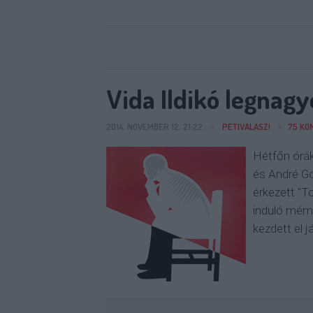
Vida Ildikó legnagy
2014. NOVEMBER 12. 21:22
PETIVALASZ!
75
KO
Hétfőn órák
és André Go
érkezett "T
induló mémá
kezdett el 