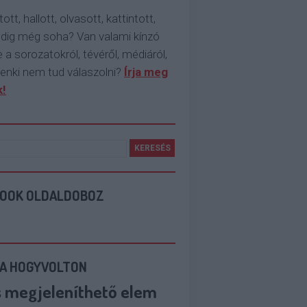
tott, hallott, olvasott, kattintott,
ddig még soha? Van valami kínzó
 a sorozatokról, tévéről, médiáról,
enki nem tud válaszolni?
Írja meg
!
BOOK OLDALDOBOZ
 A HOGYVOLTON
s megjeleníthető elem