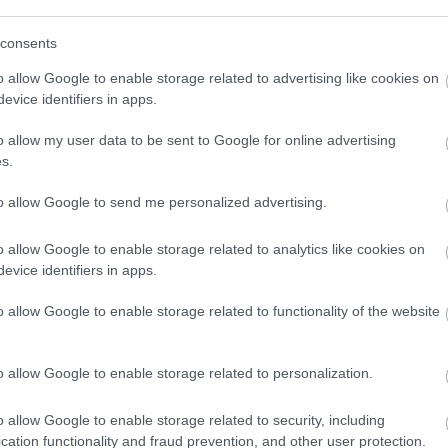
(
111
)
du
consents
(
302
)
el
V
VV6
(
598
)
f
o allow Google to enable storage related to advertising like cookies on
foci
(
17
evice identifiers in apps.
(
227
)
gr
o allow my user data to be sent to Google for online advertising
(
107
)
h
s.
(
125
)
h
(
288
)
hí
to allow Google to send me personalized advertising.
homela
o allow Google to enable storage related to analytics like cookies on
house
(
evice identifiers in apps.
(
540
)
in
rosszb
o allow Google to enable storage related to functionality of the website
(
140
)
kr
(
152
)
li
o allow Google to enable storage related to personalization.
(
140
)
m
magyar 
o allow Google to enable storage related to security, including
(
230
)
m
cation functionality and fraud prevention, and other user protection.