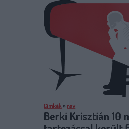
Címkék
»
nav
Berki Krisztián 10 
tartozással került 