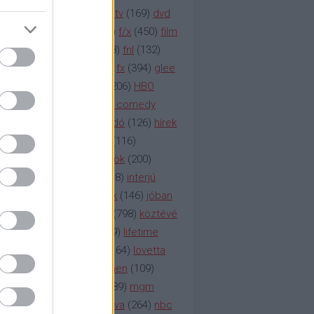
na televízió
(
1212
)
duna tv
(
169
)
dvd
őzetes
(
123
)
emmy
(
189
)
f/x
(
450
)
film
ilmmúzeum
(
903
)
film
(
338
)
fnl
(
132
)
1
)
fox
(
2048
)
fringe
(
163
)
fx
(
394
)
glee
ace klinika
(
173
)
gyász
(
206
)
HBO
bo
(
2971
)
hbo2
(
313
)
hbo comedy
imym
(
154
)
hír
(
2037
)
híradó
(
126
)
hírek
rtv
(
126
)
history channel
(
116
)
nd
(
123
)
horror
(
150
)
hősök
(
200
)
164
)
humor
(
140
)
idol
(
248
)
interjú
ternet
(
484
)
itv
(
122
)
játék
(
146
)
jóban
an
(
119
)
kasza
(
229
)
kép
(
798
)
köztévé
itika
(
618
)
lapszemle
(
169
)
lifetime
sta
(
178
)
lost
(
498
)
lóvé
(
164
)
lovetta
1
(
1692
)
m2
(
991
)
mad men
(
109
)
rádió
(
119
)
médiaipar
(
389
)
mgm
okka
(
142
)
mtv
(
1149
)
mtva
(
264
)
nbc