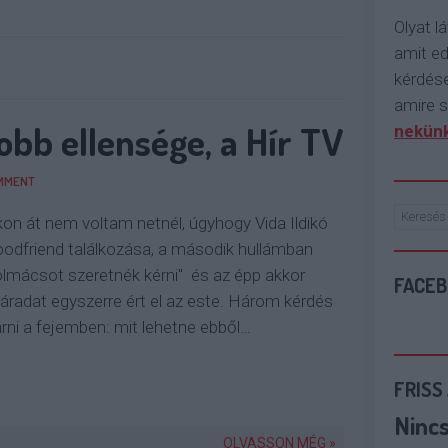
Olyat lá
amit e
kérdése
amire s
obb ellensége, a Hír TV
nekünk
MMENT
on át nem voltam netnél, úgyhogy Vida Ildikó
odfriend találkozása, a második hullámban
olmácsot szeretnék kérni" és az épp akkor
FACE
radat egyszerre ért el az este. Három kérdés
járni a fejemben: mit lehetne ebből…
FRISS
Ninc
OLVASSON MÉG »