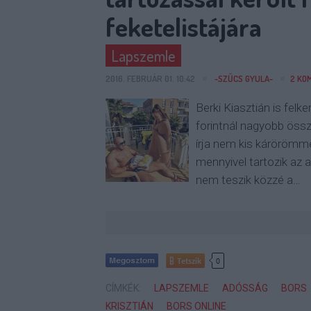
feketelistájára
Lapszemle
2016. FEBRUÁR 01. 10:42
-SZŰCS GYULA-
2
KO
Berki Kiasztián is felke
forintnál nagyobb öss
írja nem kis kárörömme
mennyivel tartozik az a
nem teszik közzé a…
Tetszik
0
CÍMKÉK:
LAPSZEMLE
ADÓSSÁG
BORS
KRISZTIÁN
BORS ONLINE