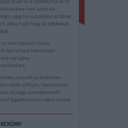
ezzo tévét és a Spektrumot is 10
ted utoljára mert azóta túl
eam, vagy ha visszasírod az Ablak
rt, akkor tudd hogy az alábbiakat
djuk:
, ez nem igényes műsor.
 itt tart a hazai televiziózás.
 erre van igény.
erről kell írni.
 minden, a poszthoz érdemben
em szóló, offtopic, nyelvtannáci,
kodó és/vagy személyeskedő
et figyelmeztetés nélkül törlünk.
 NEKÜNK!