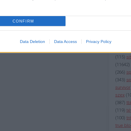
(
2137
)
n
(
195
)
or
(
325
)
po
CONFIRM
rádió
(
3
(
225
)
re
(
2212
)
s
Data Deletion
Data Access
Privacy Policy
(
207
)
sci
(
115
)
si
(
11642
)
(
266
)
sp
(
343
)
sp
survivor
szex
(
1
(
387
)
tb
(
119
)
té
(
100
)
tn
true bl