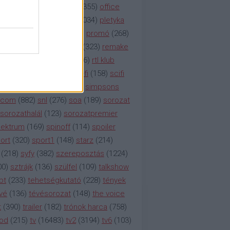
etflix
(
376
)
nézettség
(
1355
)
office
tt
(
159
)
per
(
208
)
pilot
(
1034
)
pletyka
litika
(
310
)
premier
(
135
)
promó
(
268
)
41
)
reality
(
1934
)
reklám
(
323
)
remake
tró
(
287
)
rtl
(
635
)
rtl ii
(
146
)
rtl klub
ajtóközlemény
(
116
)
sci-fi
(
158
)
scifi
 fi
(
533
)
showtime
(
794
)
simpsons
tcom
(
882
)
snl
(
276
)
soa
(
189
)
sorozat
sorozathalál
(
123
)
sorozatpremier
ektrum
(
169
)
spinoff
(
114
)
spoiler
ort
(
320
)
sport1
(
148
)
starz
(
214
)
(
218
)
syfy
(
382
)
szereposztás
(
1224
)
00
)
sztrájk
(
136
)
szülfel
(
109
)
talkshow
bt
(
233
)
tehetségkutató
(
228
)
tények
vé
(
136
)
tévésorozat
(
148
)
the voice
t
(
390
)
trailer
(
182
)
trónok harca
(
758
)
ood
(
215
)
tv
(
16483
)
tv2
(
3194
)
tv6
(
103
)