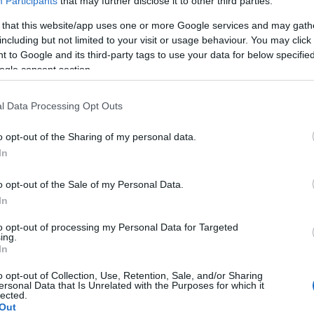
Participants
that may further disclose it to other third parties.
 that this website/app uses one or more Google services and may gath
A Pum
including but not limited to your visit or usage behaviour. You may click 
mögöt
 to Google and its third-party tags to use your data for below specifi
ogle consent section.
KULC
l Data Processing Opt Outs
 VV6-ban
24
(
312
)
o opt-out of the Sharing of my personal data.
amazon
In
(
217
)
ax
t VV Iza és VV Krisztián végtelenül idegesítő
baroms
o opt-out of the Sale of my Personal Data.
ap este - a klasszikus, "se veled, se nélküled"
beszól
In
kolumbiai szappanoperákra hajazó sztori
(
320
)
br
to opt-out of processing my Personal Data for Targeted
egy közös zuhannyal indult, alsóneműben
(
512
)
b
ing.
In
(
108
)
c
cool
(
3
o opt-out of Collection, Use, Retention, Sale, and/or Sharing
ersonal Data that Is Unrelated with the Purposes for which it
(
237
)
díj
lected.
OLVASSON MÉG »
Out
channel