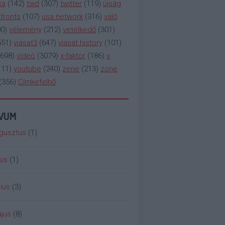
ka
(
142
)
twd
(
307
)
twitter
(
119
)
újság
fronts
(
107
)
usa network
(
316
)
való
00
)
vélemény
(
212
)
vetélkedő
(
301
)
551
)
viasat3
(
647
)
viasat history
(
101
)
698
)
videó
(
3079
)
x-faktor
(
186
)
x
111
)
youtube
(
240
)
zene
(
213
)
zone
(
356
)
Címkefelhő
ÍVUM
gusztus
(
1
)
ius
(
1
)
ius
(
3
)
jus
(
8
)