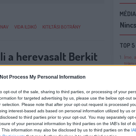
MÉDIA
Ninc
NAV
VIDA ILDIKÓ
KITILTÁSI BOTRÁNY
TOP 5
li a herevasalt Berkit
Íme, 
tökpu
MENT
Not Process My Personal Information
Talán
gy könnyen Győzike sorsára juthat a kertévék
Való V
 Berki Krisztán, aki úgy tűnik annyit költ
to opt-out of the sale, sharing to third parties, or processing of your per
em marad már semmi, amit befizethetne a
formation for targeted advertising by us, please use the below opt-out s
Cicci
évben például 60 ezer forint adót fizetett, közel
r selection. Please note that after your opt-out request is processed y
kenta
eing interest-based ads based on personal information utilized by us or
disclosed to third parties prior to your opt-out. You may separately opt-
losure of your personal information by third parties on the IAB’s list of
Nézze
. This information may also be disclosed by us to third parties on the
IA
OLVASSON MÉG »
nálunk