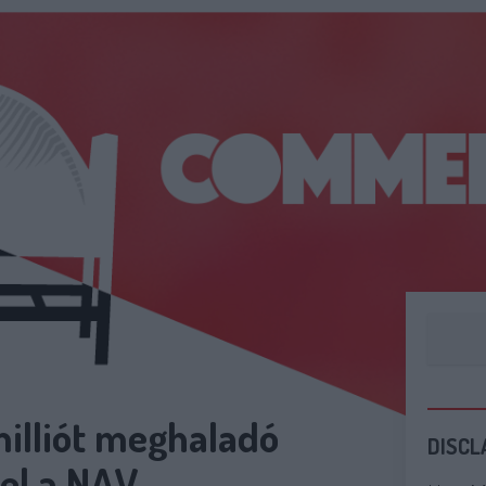
milliót meghaladó
DISCL
fel a NAV