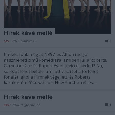
Hírek kávé mellé
sixx
•
2015. október 15.
2
Emlékszünk még az 1997-es Álljon meg a
nászmenet! című komédiára, amiben Julia Roberts,
Cameron Diaz és Rupert Everett vicceskedett? Na,
sorozat lehet belőle, ami ott veszi fel a történet
fonalát, ahol a filmnek vége lett, és Roberts
karakterére fókuszál, aki New Yorkban él, és…
Hírek kávé mellé
sixx
•
2014. augusztus 22.
1