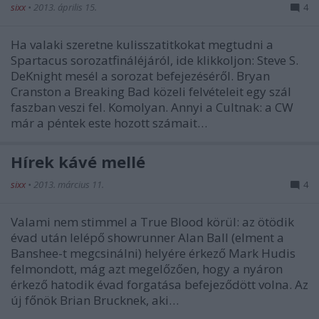
sixx
•
2013. április 15.
4
Ha valaki szeretne kulisszatitkokat megtudni a
Spartacus sorozatfináléjáról, ide klikkoljon: Steve S.
DeKnight mesél a sorozat befejezéséről. Bryan
Cranston a Breaking Bad közeli felvételeit egy szál
faszban veszi fel. Komolyan. Annyi a Cultnak: a CW
már a péntek este hozott számait…
Hírek kávé mellé
sixx
•
2013. március 11.
4
Valami nem stimmel a True Blood körül: az ötödik
évad után lelépő showrunner Alan Ball (elment a
Banshee-t megcsinálni) helyére érkező Mark Hudis
felmondott, mág azt megelőzően, hogy a nyáron
érkező hatodik évad forgatása befejeződött volna. Az
új főnök Brian Brucknek, aki…