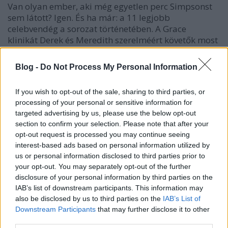
Van olyan ember, aki még egyetlen perc Simpsonst
sem látott? Igen. És ha már: a 11 legjobb
celebvendég a sorozat történetében. A Grace
klinikát Derek és Meredith szerelméért követők most
takarják el a szemüket: Shonda Rhimes nem zárja ki
annak lehetőségét, hogy a páros…
Blog -
Do Not Process My Personal Information
Hírek kávé mellé
If you wish to opt-out of the sale, sharing to third parties, or
processing of your personal or sensitive information for
sixx
•
2014. augusztus 13.
7
targeted advertising by us, please use the below opt-out
section to confirm your selection. Please note that after your
BREAKING: PAULY D LEVÁGATTA A CSUDAHAJAT!
opt-out request is processed you may continue seeing
Elkezdtek kiszivárogni az Emmy-díjátadók nevei:
interest-based ads based on personal information utilized by
egyelőre Bryan Cranston, Woody Harrelson, Julia
us or personal information disclosed to third parties prior to
Louis-Dreyfus, Julianna Margulies, Matthew
your opt-out. You may separately opt-out of the further
McConaughey, Jim Parsons, Amy Poehler, Julia
disclosure of your personal information by third parties on the
Roberts, Kerry Washington, Halle Berry, Zooey
IAB’s list of downstream participants. This information may
also be disclosed by us to third parties on the
IAB’s List of
Deschanel, Adam…
Downstream Participants
that may further disclose it to other
third parties.
Hírek kávé mellé