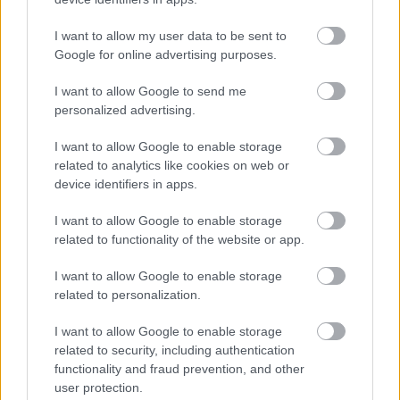
amit akkor használunk, ha két, egymásnak teljesen
ellentmondó fogalom kapcsolódik össze, és…
I want to allow my user data to be sent to
Google for online advertising purposes.
Hírek kávé mellé
I want to allow Google to send me
sixx
•
2014. április 30.
2
personalized advertising.
Isaiah Washington hét éve szállt ki a Grace
I want to allow Google to enable storage
klinikából, és ez olyan régen volt az ABC szerint, hogy
related to analytics like cookies on web or
device identifiers in apps.
inkább levetítik az utolsó epizódját a visszatérése
előtt, nehogy a nézők megzavarodjanak. Vagy valami
I want to allow Google to enable storage
ilyesmi. A TV Guide Channel (igen, ilyen is van)
related to functionality of the website or app.
reality-t készít a…
I want to allow Google to enable storage
related to personalization.
Hírek kávé mellé
I want to allow Google to enable storage
sixx
•
2013. június 20.
3
related to security, including authentication
functionality and fraud prevention, and other
Meghalt James Gandolfini, vigasztalhatatlanak
user protection.