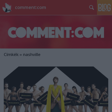
comment:com
Címkék
»
nashville