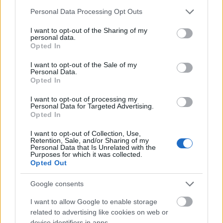
Please note that this website/app uses one or more Google
Personal Data Processing Opt Outs
sixx
•
2014. július 31.
1
services and may gather and store information including but
not limited to your visit or usage behaviour. You may click to
I want to opt-out of the Sharing of my
personal data.
Tíz fontos dolog, amit a tegnap esti Sharknado 2-ből
grant or deny consent to Google and its third-party tags to
Opted In
use your data for below specified purposes in below Google
megtudtunk, itt. A kritikusok szétröhögték az
consent section.
agyukat rajta. És olcsó, kétmillió dollárból ki lehet
I want to opt-out of the Sale of my
Personal Data.
hozni, miközben csak egy Lost-pilot benne volt egy
Opted In
laza tízesben. Képünkön az egyik főszereplő, Tara
Reid. Warren Kole…
I want to opt-out of processing my
Personal Data for Targeted Advertising.
Opted In
Évadzárók 2014: Nashville, a hiteles
I want to opt-out of Collection, Use,
szappanopera?
Retention, Sale, and/or Sharing of my
Personal Data that Is Unrelated with the
Purposes for which it was collected.
_cat_
•
2014. május 21.
2
Opted Out
Úgy ezer éve egy filmben hangzott el a következő
Google consents
mondat (ne kérdezd melyikben, a google sem
I want to allow Google to enable storage
emlékszik rá): az oximoron az olyan, mint az
related to advertising like cookies on web or
intelligens katona. Vagyis olyan nyelvtani kifejezés,
device identifiers in apps.