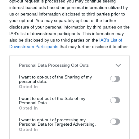
opt-out request is processed you may continue seeing
Szereposztás: Michael Vartan (Alias) a…
interest-based ads based on personal information utilized by
us or personal information disclosed to third parties prior to
your opt-out. You may separately opt-out of the further
Már tudjuk, mit nézel januárban
disclosure of your personal information by third parties on the
sixx
•
2012. december 17.
0
IAB’s list of downstream participants. This information may
also be disclosed by us to third parties on the
IAB’s List of
Downstream Participants
that may further disclose it to other
Jön a midseason, a tévés évad középső része, amiben
third parties.
lepihennek a nagyok (a kábelesek meg szépen
elmennek pihenni egy évadra), és jönnek azok a
Please note that this website/app uses one or more Google
Personal Data Processing Opt Outs
sorozatok, amiket ősszel nem akartak bepróbálni, de
services and may gather and store information including but
télen adnak nekik egy esélyt, no meg visszatérnek
not limited to your visit or usage behaviour. You may click to
I want to opt-out of the Sharing of my
personal data.
olyanok is, amiket mindig ilyenkor…
grant or deny consent to Google and its third-party tags to
Opted In
use your data for below specified purposes in below Google
consent section.
I want to opt-out of the Sale of my
Mit, mikor, hol: február
Personal Data.
Opted In
Havi betevő
sixx
•
2010. február 11.
0
I want to opt-out of processing my
Personal Data for Targeted Advertising.
Opted In
Folytatjuk a TvAddict nagyszerű naptárainak