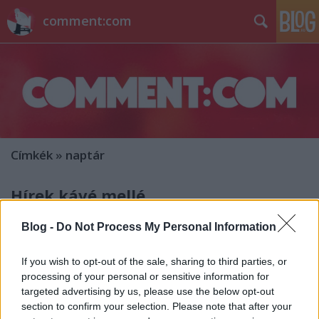
comment:com
Címkék
»
naptár
Hírek kávé mellé
sixx
•
2014. január 03.
12
Blog -
Do Not Process My Personal Information
Az amerikaiak menekülnek a kábelelőfizetés elől, a
If you wish to opt-out of the sale, sharing to third parties, or
cégek meg igyekeznek nem ereszteni őket. Bruce
processing of your personal or sensitive information for
Springsteen új albumának három dala is a The
targeted advertising by us, please use the below opt-out
Good Wife január 12-i epizódjában lesz hallható
section to confirm your selection. Please note that after your
először - három nappal a hivatalos premier előtt.