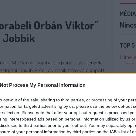
MÉDIA
orabeli Orbán Viktor"
Ninc
a Jobbik
TOP 5
Íme, 
mai a Mokka stúdiójában, ugyanis egy ellenzéki
tökpu
szélgetni. Jakab Péter, a Jobbik szóvivője kapott
es Lászlóval beszélgessen a Jobbik
Talán
Not Process My Personal Information
edményeiről. A beszélgetésben erről viszont
Való V
ugyanis arra…
to opt-out of the sale, sharing to third parties, or processing of your per
Cicci
formation for targeted advertising by us, please use the below opt-out s
kenta
r selection. Please note that after your opt-out request is processed y
OLVASSON MÉG »
eing interest-based ads based on personal information utilized by us or
disclosed to third parties prior to your opt-out. You may separately opt-
Nézze
losure of your personal information by third parties on the IAB’s list of
nálunk