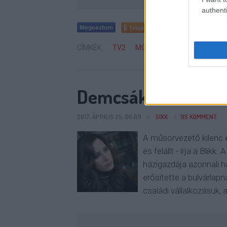
authenti
Tetszik
0
CÍMKÉK:
TV2
MOKKA
ANDY VAJNA
N
Demcsák Zsuzsa is 
2017. ÁPRILIS 25. 06:09
SIXX
95
KOMMENT
A műsorvezető kilenc é
és felállt - írja a Blik
házigazdája azonnali ha
erősítette a bulvárlapn
családi vállalkozásuk,