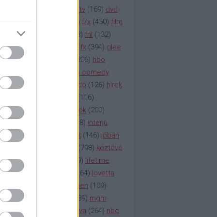
na televízió
(
1212
)
duna tv
(
169
)
dvd
őzetes
(
123
)
emmy
(
189
)
f/x
(
450
)
film
ilmmúzeum
(
903
)
film
(
338
)
fnl
(
132
)
1
)
fox
(
2048
)
fringe
(
163
)
fx
(
394
)
glee
ace klinika
(
173
)
gyász
(
206
)
hbo
HBO
(
107
)
hbo2
(
313
)
hbo comedy
imym
(
154
)
hír
(
2037
)
híradó
(
126
)
hírek
rtv
(
126
)
history channel
(
116
)
nd
(
123
)
horror
(
150
)
hősök
(
200
)
164
)
humor
(
140
)
idol
(
248
)
interjú
ternet
(
484
)
itv
(
122
)
játék
(
146
)
jóban
an
(
119
)
kasza
(
229
)
kép
(
798
)
köztévé
itika
(
618
)
lapszemle
(
169
)
lifetime
sta
(
178
)
lost
(
498
)
lóvé
(
164
)
lovetta
1
(
1692
)
m2
(
991
)
mad men
(
109
)
rádió
(
119
)
médiaipar
(
389
)
mgm
okka
(
142
)
mtv
(
1149
)
mtva
(
264
)
nbc