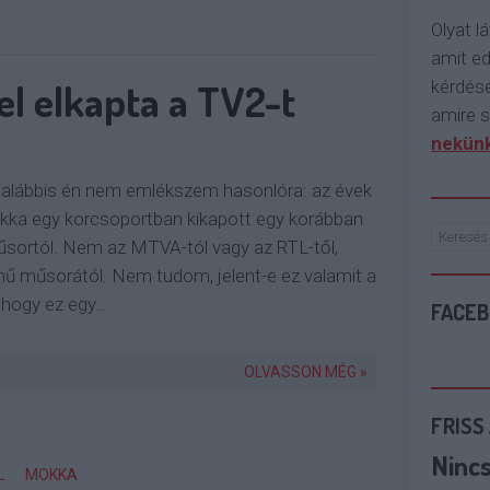
Olyat lá
amit e
el elkapta a TV2-t
kérdése
amire s
nekünk
egalábbis én nem emlékszem hasonlóra: az évek
ka egy korcsoportban kikapott egy korábban
űsortól. Nem az MTVA-tól vagy az RTL-től,
mű műsorától. Nem tudom, jelent-e ez valamit a
 hogy ez egy…
FACE
OLVASSON MÉG »
FRISS
Ninc
L
MOKKA