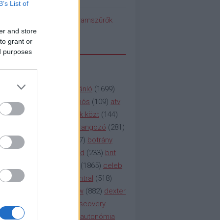
B’s List of
pedék benéz az Instagramszűrők
ti rögvalóságba
er and store
to grant or
ed purposes
SSZAVAK
a&e
(
133
)
abc
(
1958
)
ajánló
(
1699
)
(
112
)
amc
(
913
)
animációs
(
109
)
atv
n
(
531
)
baki
(
261
)
barátok közt
(
144
)
ág
(
130
)
bbc
(
403
)
beharangozó
(
281
)
(
314
)
blikk
(
338
)
bors
(
267
)
botrány
eaking
(
124
)
breaking bad
(
233
)
brit
sg
(
258
)
bulvár
(
995
)
cbs
(
1865
)
celeb
inemax
(
706
)
comedy central
(
518
)
58
)
csaj
(
177
)
csi
(
159
)
cw
(
882
)
dexter
(
247
)
discovery
(
249
)
discovery
(
111
)
doku
(
127
)
duna ii autonómia