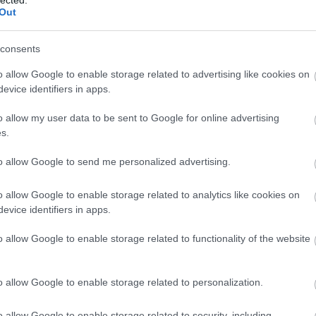
Out
(
111
)
du
(
302
)
el
consents
(
598
)
f
foci
(
17
o allow Google to enable storage related to advertising like cookies on
(
227
)
gr
evice identifiers in apps.
g Vajnának Návai
(
2971
)
o allow my user data to be sent to Google for online advertising
(
125
)
h
sen a TV2-n!
s.
(
288
)
hí
homela
to allow Google to send me personalized advertising.
house
(
o allow Google to enable storage related to analytics like cookies on
(
540
)
in
len interjút adott kedvenc Hollywood-
evice identifiers in apps.
rosszb
ó, vagyis a bennfenteskedő interjúk királynője a
(
140
)
kr
mann Péter az újabb magyar Oscar-jelölés
o allow Google to enable storage related to functionality of the website
(
152
)
li
újravirágzásáról, pontosabban annak okáról,
(
140
)
m
ozás nélkül vágta rá…
o allow Google to enable storage related to personalization.
magyar 
(
230
)
m
o allow Google to enable storage related to security, including