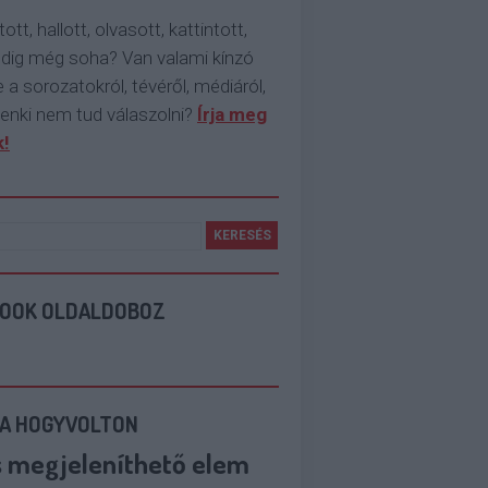
tott, hallott, olvasott, kattintott,
ddig még soha? Van valami kínzó
 a sorozatokról, tévéről, médiáról,
enki nem tud válaszolni?
Írja meg
!
BOOK OLDALDOBOZ
 A HOGYVOLTON
s megjeleníthető elem