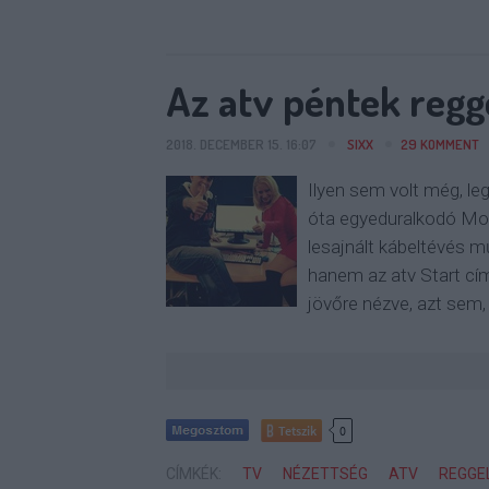
Az atv péntek regg
2018. DECEMBER 15. 16:07
SIXX
29
KOMMENT
Ilyen sem volt még, l
óta egyeduralkodó Mok
lesajnált kábeltévés m
hanem az atv Start cí
jövőre nézve, azt sem,
Tetszik
0
CÍMKÉK:
TV
NÉZETTSÉG
ATV
REGGE