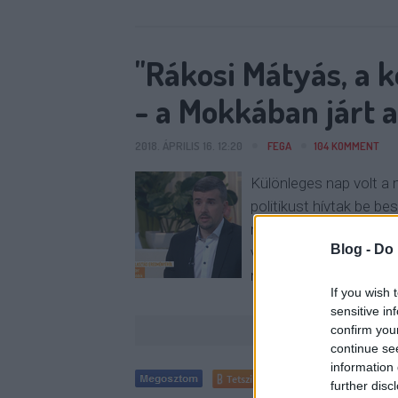
"Rákosi Mátyás, a k
- a Mokkában járt 
2018. ÁPRILIS 16. 12:20
FEGA
104
KOMMENT
Különleges nap volt a 
politikust hívtak be be
meghívást, hogy Isten
Blog -
Do 
választásokon elért er
nem esett szó, Jakab 
If you wish 
sensitive in
confirm you
continue se
information 
Tetszik
0
further disc