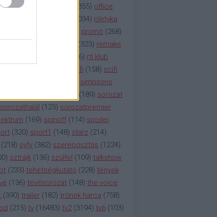
etflix
(
376
)
nézettség
(
1355
)
office
tt
(
159
)
per
(
208
)
pilot
(
1034
)
pletyka
litika
(
310
)
premier
(
135
)
promó
(
268
)
41
)
reality
(
1934
)
reklám
(
323
)
remake
tró
(
287
)
rtl
(
635
)
rtl ii
(
146
)
rtl klub
ajtóközlemény
(
116
)
sci-fi
(
158
)
scifi
 fi
(
533
)
showtime
(
794
)
simpsons
tcom
(
882
)
snl
(
276
)
soa
(
189
)
sorozat
sorozathalál
(
123
)
sorozatpremier
ektrum
(
169
)
spinoff
(
114
)
spoiler
ort
(
320
)
sport1
(
148
)
starz
(
214
)
(
218
)
syfy
(
382
)
szereposztás
(
1224
)
00
)
sztrájk
(
136
)
szülfel
(
109
)
talkshow
bt
(
233
)
tehetségkutató
(
228
)
tények
vé
(
136
)
tévésorozat
(
148
)
the voice
t
(
390
)
trailer
(
182
)
trónok harca
(
758
)
ood
(
215
)
tv
(
16483
)
tv2
(
3194
)
tv6
(
103
)