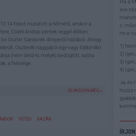
Ha a M
éve néz
mainstr
13-14 fokot mutatott a hőmérő, amikor a
c. műso
tere, Csehi András péntek reggel élőben
mi is tu
t be Oszter Sándorék diósjenői házából. Ahogy
1) Nem
kiderült, Oszterék nagyjából egy-vagy többmillió
2) Igen,
ánja (nem derül ki, melyik) bedöglött, azóta
3) Igen,
ak, a felesége…
4) Igen, 
Ja, és
hozzá n
OLVASSON MÉG »
gyaláz
komment
ÁNDOR
FŰTÉS
KAZÁN
ÍRJON