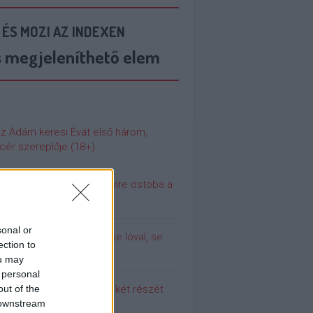
 ÉS MOZI AZ INDEXEN
s megjeleníthető elem
az Ádám keresi Évát első három,
cér szereplője (18+)
 még soha nem volt ennyire ostoba a
ilág
sonal or
olina (még) nem dugott se lóval, se
ection to
urral
ou may
 personal
out of the
 meg a Pumpedék első két részét
 downstream
!