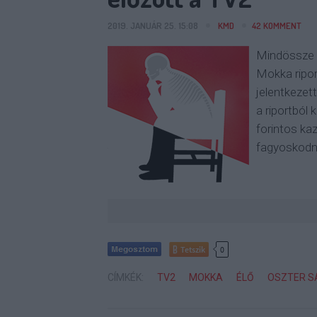
2019. JANUÁR 25. 15:08
KMD
42
KOMMENT
Mindössze 
Mokka ripor
jelentkezet
a riportból 
forintos kaz
fagyoskodn
Tetszik
0
CÍMKÉK:
TV2
MOKKA
ÉLŐ
OSZTER S