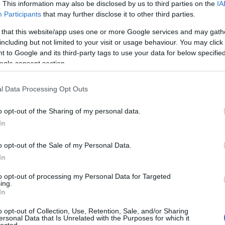
. This information may also be disclosed by us to third parties on the
IA
S LÁSZLÓ
Participants
that may further disclose it to other third parties.
A Pum
mögöt
 that this website/app uses one or more Google services and may gath
including but not limited to your visit or usage behaviour. You may click 
életes, ahogy van
 to Google and its third-party tags to use your data for below specifi
ogle consent section.
KULC
l Data Processing Opt Outs
24
(
312
)
bortól, a Mokkában állandó rovatot vezető
amazon
erkesztőtől kérdezi Istenes László, és
o opt-out of the Sharing of my personal data.
(
217
)
ax
In
egjobb benne, hogy egyikük sem röhögi el
baroms
beszól
o opt-out of the Sale of my Personal Data.
(
320
)
br
In
(
512
)
b
to opt-out of processing my Personal Data for Targeted
(
108
)
c
ing.
In
cool
(
3
(
237
)
díj
OLVASSON MÉG »
o opt-out of Collection, Use, Retention, Sale, and/or Sharing
ersonal Data that Is Unrelated with the Purposes for which it
channel
lected.