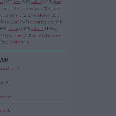
ka
(
142
)
twd
(
307
)
twitter
(
119
)
újság
fronts
(
107
)
usa network
(
316
)
való
00
)
vélemény
(
212
)
vetélkedő
(
301
)
551
)
viasat3
(
647
)
viasat history
(
101
)
698
)
videó
(
3079
)
x-faktor
(
186
)
x
111
)
youtube
(
240
)
zene
(
213
)
zone
(
356
)
Címkefelhő
ÍVUM
gusztus
(
1
)
ius
(
1
)
ius
(
3
)
jus
(
8
)