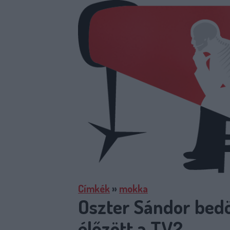
Címkék
»
mokka
Oszter Sándor bedö
élőzött a TV2