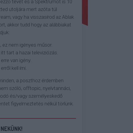
ezzo tévét és a Spektrumot is 10
ted utoljára mert azóta túl
eam, vagy ha visszasírod az Ablak
rt, akkor tudd hogy az alábbiakat
djuk:
, ez nem igényes műsor.
 itt tart a hazai televiziózás.
 erre van igény.
erről kell írni.
 minden, a poszthoz érdemben
em szóló, offtopic, nyelvtannáci,
kodó és/vagy személyeskedő
et figyelmeztetés nélkül törlünk.
 NEKÜNK!