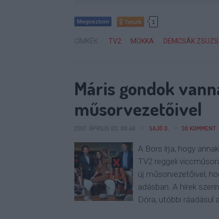
Tetszik
1
CÍMKÉK:
TV2
MOKKA
DEMCSÁK ZSUZ
Máris gondok vann
műsorvezetőivel
2017. ÁPRILIS 03. 08:40
SAJÓ D.
30
KOMMENT
A Bors írja, hogy annak
TV2 reggeli viccműsorá
új műsorvezetőivel, ho
adásban. A hírek szeri
Dóra, utóbbi ráadásul 