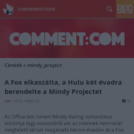
comment:com
Címkék
»
mindy_project
A Fox elkaszálta, a Hulu két évadra
berendelte a Mindy Projectet
sixx
•
2015. május 07.
0
Az Office-ból ismert Mindy Kaling romantikus
sitcomja (egy orvosnőről aki az istennek nem talál
megfelelő társat magának) három évadon át a Fox