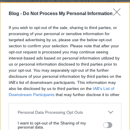
sitcomprortfólióját erősítette, de hiába szerették a
kritikusok, a nézőket egyre kevésbé érdekelte, a
Blog -
Do Not Process My Personal Information
network meg ráunt az 1,4-es…
If you wish to opt-out of the sale, sharing to third parties, or
processing of your personal or sensitive information for
targeted advertising by us, please use the below opt-out
section to confirm your selection. Please note that after your
opt-out request is processed you may continue seeing
interest-based ads based on personal information utilized by
us or personal information disclosed to third parties prior to
your opt-out. You may separately opt-out of the further
disclosure of your personal information by third parties on the
IAB’s list of downstream participants. This information may
also be disclosed by us to third parties on the
IAB’s List of
Downstream Participants
that may further disclose it to other
third parties.
Please note that this website/app uses one or more Google
Personal Data Processing Opt Outs
Hírek kávé mellé
services and may gather and store information including but
not limited to your visit or usage behaviour. You may click to
I want to opt-out of the Sharing of my
sixx
•
2014. december 03.
1
personal data.
grant or deny consent to Google and its third-party tags to