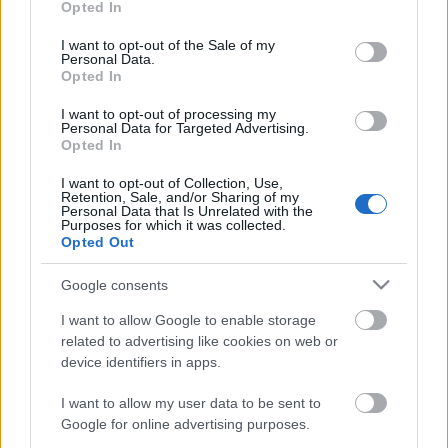
Opted In
use your data for below specified purposes in below Google
consent section.
A Peter Pan Live! szereplőgárdája pontosan tudja,
I want to opt-out of the Sale of my
Personal Data.
hogy a nézők bizonyos hányada csak azért nézi meg
Opted In
az előadást az NBC-n, mert gyűlöli. Pontosan.
Brandon T. Jackson is szerepelni fog a Mr. Robinson
I want to opt-out of processing my
című új NBC-sitcomban. A Homeland-rajongók
Personal Data for Targeted Advertising.
Opted In
kiborultak, mert múlt hétvégén nem…
I want to opt-out of Collection, Use,
Retention, Sale, and/or Sharing of my
Hírek kávé mellé
Personal Data that Is Unrelated with the
Purposes for which it was collected.
sixx
•
2014. szeptember 17.
2
Opted Out
Google consents
Gillian Jacobs (Community, képünkön) és Paul Rust
(Super Fun Night) Judd Apatow új, Love című
I want to allow Google to enable storage
sitcomjában kapott szerepet. A Netflix két évadot
related to advertising like cookies on web or
kért belőle. A Fox újabb képregénysorozatot rendelt,
device identifiers in apps.
ezúttal Tom Kapinostól (Kaliforgia) aki Lucifer
címmel a Sandman-képregény…
I want to allow my user data to be sent to
Google for online advertising purposes.