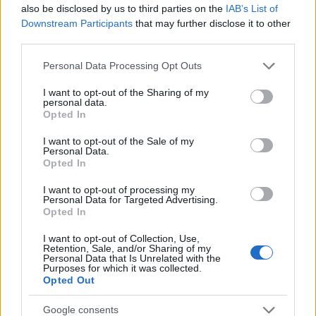
also be disclosed by us to third parties on the
IAB’s List of
Downstream Participants
that may further disclose it to other
third parties.
Please note that this website/app uses one or more Google
Personal Data Processing Opt Outs
services and may gather and store information including but
not limited to your visit or usage behaviour. You may click to
I want to opt-out of the Sharing of my
personal data.
grant or deny consent to Google and its third-party tags to
Opted In
Papp Szabi a negyedik zsűritag a
use your data for below specified purposes in below Google
Sztárban Sztárban
consent section.
I want to opt-out of the Sale of my
Personal Data.
Opted In
sixx
•
2017. szeptember 05.
23
I want to opt-out of processing my
Két két zenész és színész ül majd idén a TV2
Personal Data for Targeted Advertising.
Opted In
zászlóshajójában, Majka mellé Papp Szabi került a
zenei vonalról, míg Liptai Claudia Stohl Andrással
I want to opt-out of Collection, Use,
vigasztalódhat Hajós távollétében. A szeptember 10-
Retention, Sale, and/or Sharing of my
Personal Data that Is Unrelated with the
én azaz most vasárnap induló műsor első adásában
Purposes for which it was collected.
Stohl nem szerepel majd (gondolom, a székébe…
Opted Out
Google consents