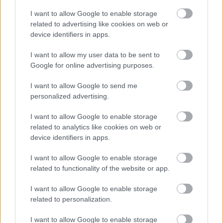
I want to allow Google to enable storage
related to advertising like cookies on web or
device identifiers in apps.
I want to allow my user data to be sent to
Google for online advertising purposes.
I want to allow Google to send me
personalized advertising.
I want to allow Google to enable storage
related to analytics like cookies on web or
device identifiers in apps.
Majka és Pápai Joci aranyat érhet a
I want to allow Google to enable storage
TV2-nek
related to functionality of the website or app.
sixx
•
2017. március 10.
21
I want to allow Google to enable storage
related to personalization.
Ha lett volna időm, én írom meg, hogy mennyire
kurvajó volt az Ötven milliós játszmában tegnap
I want to allow Google to enable storage