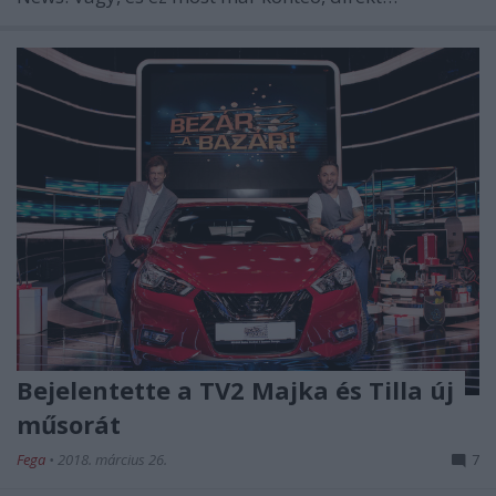
Bejelentette a TV2 Majka és Tilla új
műsorát
Fega
•
2018. március 26.
7