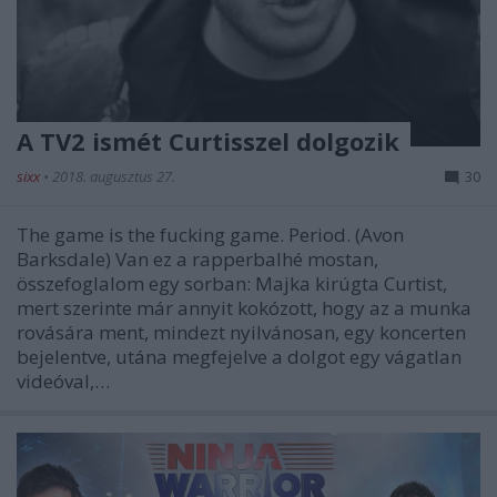
A TV2 ismét Curtisszel dolgozik
sixx
•
2018. augusztus 27.
30
The game is the fucking game. Period. (Avon
Barksdale) Van ez a rapperbalhé mostan,
összefoglalom egy sorban: Majka kirúgta Curtist,
mert szerinte már annyit kokózott, hogy az a munka
rovására ment, mindezt nyilvánosan, egy koncerten
bejelentve, utána megfejelve a dolgot egy vágatlan
videóval,…