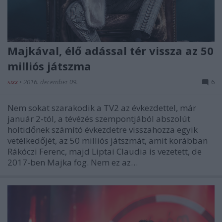
Majkával, élő adással tér vissza az 50
milliós játszma
sixx
•
2016. december 09.
6
Nem sokat szarakodik a TV2 az évkezdettel, már
január 2-tól, a tévézés szempontjából abszolút
holtidőnek számító évkezdetre visszahozza egyik
vetélkedőjét, az 50 milliós játszmát, amit korábban
Rákóczi Ferenc, majd Liptai Claudia is vezetett, de
2017-ben Majka fog. Nem ez az…