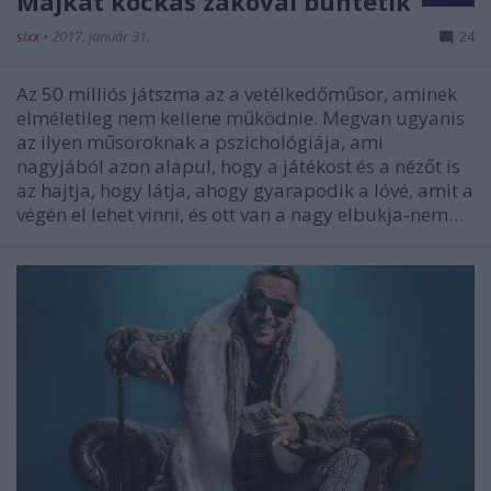
Majkát kockás zakóval büntetik
sixx
•
2017. január 31.
24
Az 50 milliós játszma az a vetélkedőműsor, aminek
elméletileg nem kellene működnie. Megvan ugyanis
az ilyen műsoroknak a pszichológiája, ami
nagyjából azon alapul, hogy a játékost és a nézőt is
az hajtja, hogy látja, ahogy gyarapodik a lóvé, amit a
végén el lehet vinni, és ott van a nagy elbukja-nem…