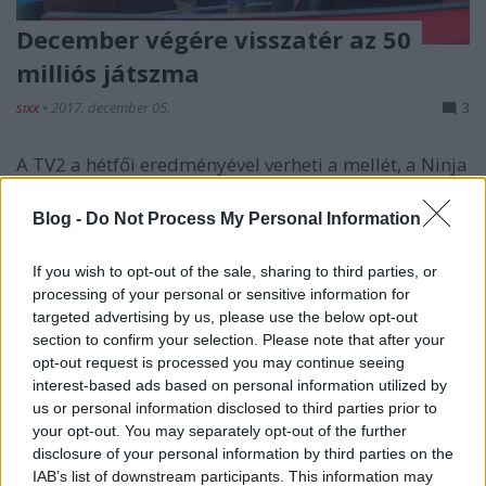
December végére visszatér az 50
milliós játszma
sixx
•
2017. december 05.
3
A TV2 a hétfői eredményével verheti a mellét, a Ninja
Wariror nemhogy a nap, de a hét legnézettebb
műsorai között is ott van (legutóbb meg egyenesen
Blog -
Do Not Process My Personal Information
az volt a 18-49-es korosztályban), de ezen túl babér
nem nagyon terem nekik, mert az Ázsia Expressz és
If you wish to opt-out of the sale, sharing to third parties, or
az Appra magyar! sem váltja meg a világot…
processing of your personal or sensitive information for
targeted advertising by us, please use the below opt-out
section to confirm your selection. Please note that after your
opt-out request is processed you may continue seeing
interest-based ads based on personal information utilized by
us or personal information disclosed to third parties prior to
your opt-out. You may separately opt-out of the further
disclosure of your personal information by third parties on the
IAB’s list of downstream participants. This information may