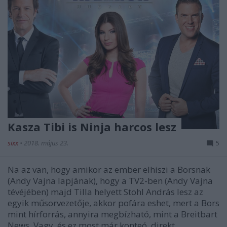
Kasza Tibi is Ninja harcos lesz
sixx
•
2018. május 23.
5
Na az van, hogy amikor az ember elhiszi a Borsnak
(Andy Vajna lapjának), hogy a TV2-ben (Andy Vajna
tévéjében) majd Tilla helyett Stohl András lesz az
egyik műsorvezetője, akkor pofára eshet, mert a Bors
mint hírforrás, annyira megbízható, mint a Breitbart
News. Vagy, és ez most már konteó, direkt…