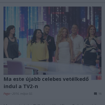
Ma este újabb celebes vetélkedő
indul a TV2-n
Fega
•
2016. május 02.
16