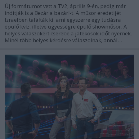
Új formátumot vett a TV2, április 9-én, pedig már
indítják is a Bezár a bazár!-t. A műsor eredetijét
Izraelben találták ki, ami egyszerre egy tudásra
épülő kvíz, illetve ügyességre épülő showműsor. A
helyes válaszokért cserébe a játékosok időt nyernek.
Minél több helyes kérdésre válaszolnak, annál…