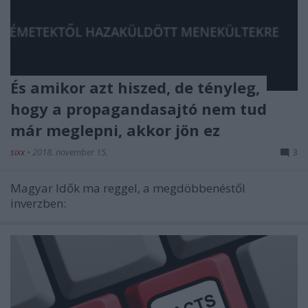
És amikor azt hiszed, de tényleg,
hogy a propagandasajtó nem tud
már meglepni, akkor jön ez
sixx
•
2018. november 15.
3
Magyar Idők ma reggel, a megdöbbenéstől
inverzben: