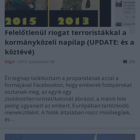
Felelőtlenül riogat terroristákkal a
kormányközeli napilap (UPDATE: és a
köztévé)
klágd
•
2015. szeptember 08.
235
Én tegnap találkoztam a propandának azzal a
formájával Facebookon, hogy emberek fotópárokat
osztanak meg, az egyik egy
zsoldost/terroristát/katonát ábrázol, a másik fele
pedig ugyanazt az embert, Európában tartózkodó
menekültként. A fotók általában rossz minőségűek,
és…