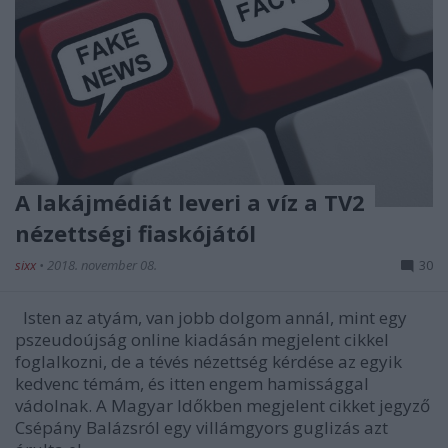
A lakájmédiát leveri a víz a TV2
nézettségi fiaskójától
sixx
•
2018. november 08.
30
Isten az atyám, van jobb dolgom annál, mint egy
pszeudoújság online kiadásán megjelent cikkel
foglalkozni, de a tévés nézettség kérdése az egyik
kedvenc témám, és itten engem hamissággal
vádolnak. A Magyar Időkben megjelent cikket jegyző
Csépány Balázsról egy villámgyors guglizás azt