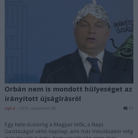
Orbán nem is mondott hülyeséget az
irányított újságírásról
sajó d.
•
2015. szeptember 08.
51
Egy hete dübörög a Magyar Idők, a Napi
Gazdaságot váltó napilap, ami már indulásakor elég
nyilvánvalóvá tette, hogy egyáltalán nem akar