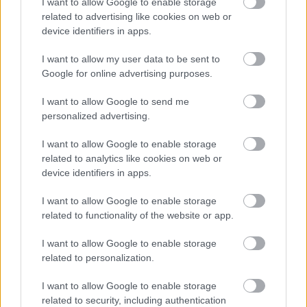
I want to allow Google to enable storage
related to advertising like cookies on web or
device identifiers in apps.
I want to allow my user data to be sent to
Google for online advertising purposes.
I want to allow Google to send me
personalized advertising.
I want to allow Google to enable storage
related to analytics like cookies on web or
A Magyar Idők újságírónak nézte az
device identifiers in apps.
egyik svéd napilapot
I want to allow Google to enable storage
sixx
•
2018. március 26.
42
related to functionality of the website or app.
I want to allow Google to enable storage
A Dagens Nyheter ugyanis az, egy liberális napilap,
related to personalization.
és kurvára nem haditudósító, ahogy a
kormánymédia egyik alappillére, Orbán Viktor
I want to allow Google to enable storage
Nemzeti Sport mellett kedvenc napilapja állítja.
related to security, including authentication