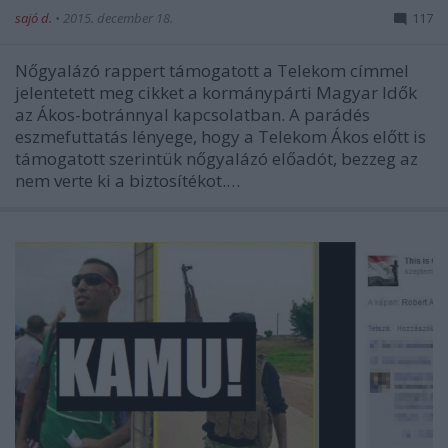
sajó d.
•
2015. december 18.
117
Nőgyalázó rappert támogatott a Telekom címmel
jelentetett meg cikket a kormánypárti Magyar Idők
az Ákos-botránnyal kapcsolatban. A parádés
eszmefuttatás lényege, hogy a Telekom Ákos előtt is
támogatott szerintük nőgyalázó előadót, bezzeg az
nem verte ki a biztosítékot.…