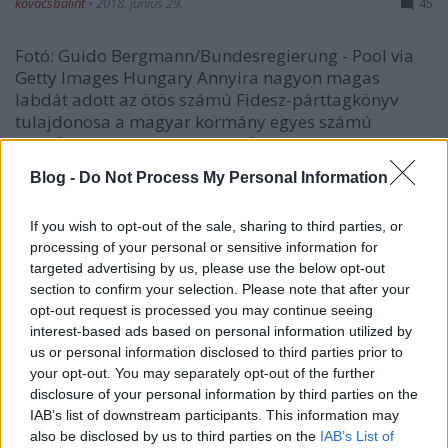
kovacsbalint
•
2018. június 29.
45
Fotó: Guido Bergmann/Bundesregierung - Pool via
Getty Images Hungary Annyira nagyon magas
labdát adott az ötös számú Fidesz-párttagkönyv
tulajdonosa a magyar kormány egyes számú
üzenőfüzetében, a Magyar Időkben, hogy szinte fáj
leütni. Bayer Zsolt ugyanis terjengős
Blog -
Do Not Process My Personal Information
publicisztikában fejtette ki,…
If you wish to opt-out of the sale, sharing to third parties, or
processing of your personal or sensitive information for
targeted advertising by us, please use the below opt-out
section to confirm your selection. Please note that after your
opt-out request is processed you may continue seeing
interest-based ads based on personal information utilized by
us or personal information disclosed to third parties prior to
your opt-out. You may separately opt-out of the further
disclosure of your personal information by third parties on the
IAB’s list of downstream participants. This information may
also be disclosed by us to third parties on the
IAB’s List of