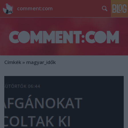
comment:com
Címkék
»
magyar_idők