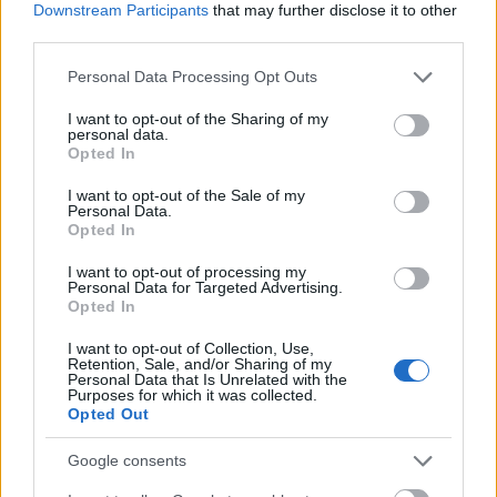
Downstream Participants
that may further disclose it to other
third parties.
Please note that this website/app uses one or more Google
Personal Data Processing Opt Outs
services and may gather and store information including but
Megint dilibogyót reggeliztek a
not limited to your visit or usage behaviour. You may click to
I want to opt-out of the Sharing of my
Magyar Időknél
personal data.
grant or deny consent to Google and its third-party tags to
Opted In
use your data for below specified purposes in below Google
kmd
•
2018. április 17.
125
consent section.
I want to opt-out of the Sale of my
Personal Data.
"Nem veszi tudomásul a magyar választás
Opted In
eredményét és meg akarja büntetni Magyarországot
I want to opt-out of processing my
Soros György" – kelti újra a hangulatot a Magyar
Personal Data for Targeted Advertising.
Idők. A keddi szám címlapsztorija arról szól, hogy a
Opted In
kormány legnagyobb mumusa Brüsszelbe utazott,
I want to opt-out of Collection, Use,
ahol minden bizonnyal a migránsok betelepítéséről
Retention, Sale, and/or Sharing of my
tárgyalt (mi…
Personal Data that Is Unrelated with the
Purposes for which it was collected.
Opted Out
Google consents