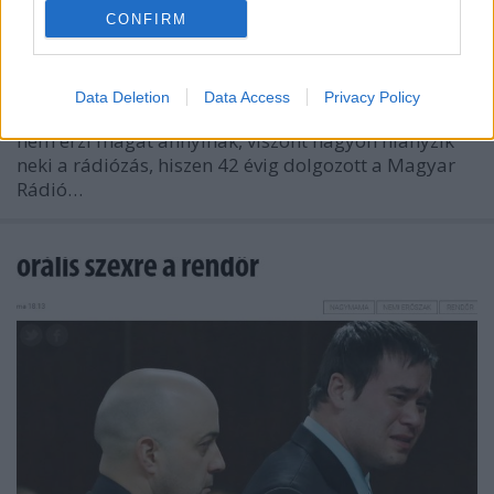
-Szűcs Gyula-
•
2015. december 21.
4
CONFIRM
Szalóczy Pált mindenki ismeri. Évtizedeken át az ő
hangja mondta be a metrón: "Kérem, vigyázzanak,
Data Deletion
Data Access
Privacy Policy
az ajtók záródnak!" Szalóczy a napokban lett 70, de
nem érzi magát annyinak, viszont nagyon hiányzik
neki a rádiózás, hiszen 42 évig dolgozott a Magyar
Rádió…