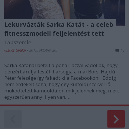
Lekurvázták Sarka Katát - a celeb
fitnesszmodell feljelentést tett
Lapszemle
-Szűcs Gyula-
•
2015. október 20.
13
Sarka Katánál betelt a pohár: azzal vádolják, hogy
pénzért árulja testét, harsogja a mai Bors. Hajdú
Péter felesége így fakadt ki a Facebookon: "Eddig
nem érdekelt soha, hogy egy külföldi szerverről
működtetett kamuoldalon mik jelennek meg, mert
egyszerűen annyi ilyen van,…