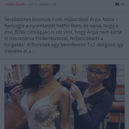
-Szűcs Gyula-
•
2015. október 26.
69
Sértődötten kivonult Fridi műsorából Árpa Attila -
harsogja a nyomtatott hétfői Bors, és naná, hogy a
mai Blikk címlapján is ott virít, hogy Árpa nem bírta
ki összezárva Friderikusszal, félbeszakadt a
forgatás! A Borsnak egy bennfentes Tv2-dolgozó így
mesélte el a…