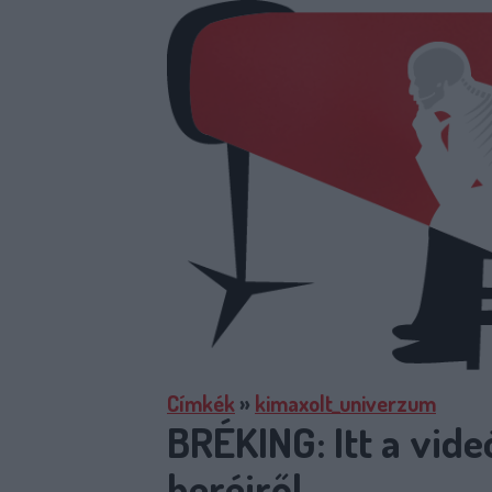
Címkék
»
kimaxolt_univerzum
BRÉKING: Itt a vide
heréiről