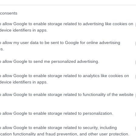
(
111
)
du
consents
(
302
)
el
(
598
)
f
o allow Google to enable storage related to advertising like cookies on
foci
(
17
evice identifiers in apps.
(
227
)
gr
o allow my user data to be sent to Google for online advertising
(
107
)
h
s.
(
125
)
h
(
288
)
hí
to allow Google to send me personalized advertising.
homela
o allow Google to enable storage related to analytics like cookies on
house
(
evice identifiers in apps.
(
540
)
in
rosszb
o allow Google to enable storage related to functionality of the website
(
140
)
kr
(
152
)
li
o allow Google to enable storage related to personalization.
(
140
)
m
magyar 
o allow Google to enable storage related to security, including
(
230
)
m
cation functionality and fraud prevention, and other user protection.