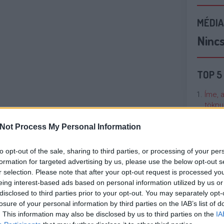
MÉDIA
Ninc
TOP 5
Íme, 
tökpu
Not Process My Personal Information
Talán
Való V
to opt-out of the sale, sharing to third parties, or processing of your per
formation for targeted advertising by us, please use the below opt-out s
Cicci
r selection. Please note that after your opt-out request is processed y
kenta
eing interest-based ads based on personal information utilized by us or
disclosed to third parties prior to your opt-out. You may separately opt-
losure of your personal information by third parties on the IAB’s list of
Nézze
. This information may also be disclosed by us to third parties on the
IA
nálunk