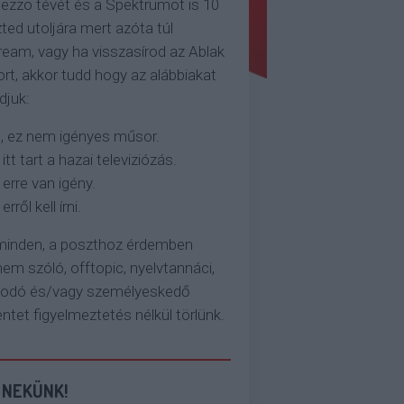
ezzo tévét és a Spektrumot is 10
ted utoljára mert azóta túl
eam, vagy ha visszasírod az Ablak
rt, akkor tudd hogy az alábbiakat
djuk:
, ez nem igényes műsor.
 itt tart a hazai televiziózás.
 erre van igény.
erről kell írni.
 minden, a poszthoz érdemben
em szóló, offtopic, nyelvtannáci,
kodó és/vagy személyeskedő
et figyelmeztetés nélkül törlünk.
 NEKÜNK!