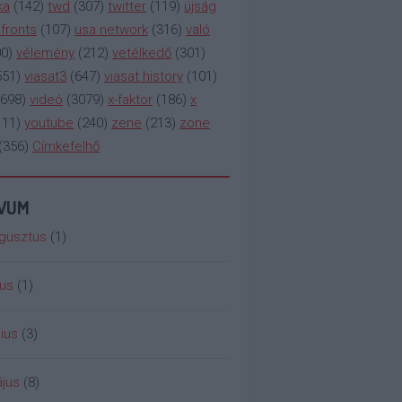
ka
(
142
)
twd
(
307
)
twitter
(
119
)
újság
fronts
(
107
)
usa network
(
316
)
való
00
)
vélemény
(
212
)
vetélkedő
(
301
)
551
)
viasat3
(
647
)
viasat history
(
101
)
698
)
videó
(
3079
)
x-faktor
(
186
)
x
111
)
youtube
(
240
)
zene
(
213
)
zone
(
356
)
Címkefelhő
ÍVUM
gusztus
(
1
)
ius
(
1
)
ius
(
3
)
jus
(
8
)