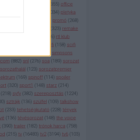
etflix
(
376
)
nézettség
(
1355
)
office
tt
(
159
)
per
(
208
)
pilot
(
1034
)
pletyka
litika
(
310
)
premier
(
135
)
promó
(
268
)
41
)
reality
(
1934
)
reklám
(
323
)
remake
tró
(
287
)
rtl
(
635
)
rtl ii
(
146
)
rtl klub
ajtóközlemény
(
116
)
sci-fi
(
158
)
scifi
 fi
(
533
)
showtime
(
794
)
simpsons
tcom
(
882
)
snl
(
276
)
soa
(
189
)
sorozat
sorozathalál
(
123
)
sorozatpremier
ektrum
(
169
)
spinoff
(
114
)
spoiler
ort
(
320
)
sport1
(
148
)
starz
(
214
)
(
218
)
syfy
(
382
)
szereposztás
(
1224
)
00
)
sztrájk
(
136
)
szülfel
(
109
)
talkshow
bt
(
233
)
tehetségkutató
(
228
)
tények
vé
(
136
)
tévésorozat
(
148
)
the voice
t
(
390
)
trailer
(
182
)
trónok harca
(
758
)
ood
(
215
)
tv
(
16483
)
tv2
(
3194
)
tv6
(
103
)