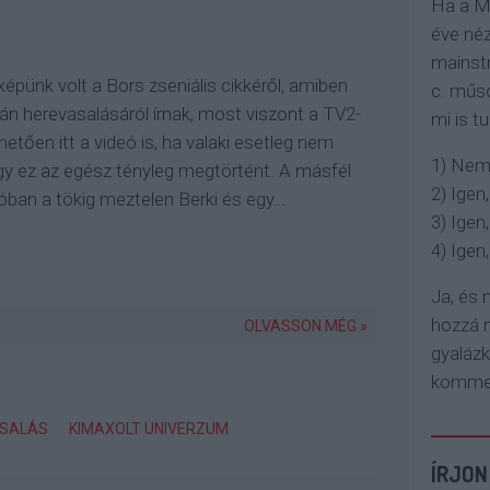
Ha a M
éve néz
mainstr
képünk volt a Bors zseniális cikkéről, amiben
c. műso
tián herevasalásáról írnak, most viszont a TV2-
mi is tu
etően itt a videó is, ha valaki esetleg nem
1) Nem
ogy ez az egész tényleg megtörtént. A másfél
2) Igen,
óban a tökig meztelen Berki és egy…
3) Igen,
4) Igen, 
Ja, és
hozzá n
OLVASSON MÉG »
gyaláz
komment
SALÁS
KIMAXOLT UNIVERZUM
ÍRJON