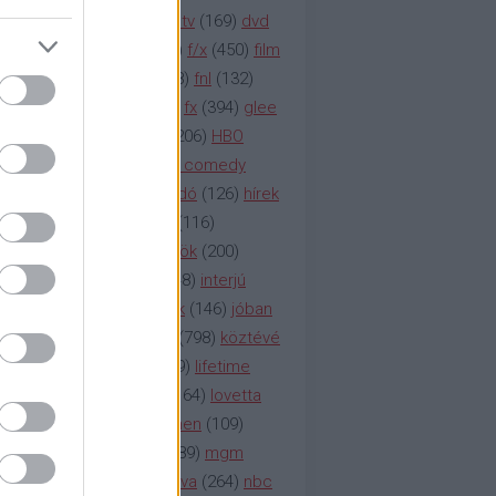
na televízió
(
1212
)
duna tv
(
169
)
dvd
őzetes
(
123
)
emmy
(
189
)
f/x
(
450
)
film
ilmmúzeum
(
903
)
film
(
338
)
fnl
(
132
)
1
)
fox
(
2048
)
fringe
(
163
)
fx
(
394
)
glee
ace klinika
(
173
)
gyász
(
206
)
HBO
bo
(
2971
)
hbo2
(
313
)
hbo comedy
imym
(
154
)
hír
(
2037
)
híradó
(
126
)
hírek
rtv
(
126
)
history channel
(
116
)
nd
(
123
)
horror
(
150
)
hősök
(
200
)
164
)
humor
(
140
)
idol
(
248
)
interjú
ternet
(
484
)
itv
(
122
)
játék
(
146
)
jóban
an
(
119
)
kasza
(
229
)
kép
(
798
)
köztévé
itika
(
618
)
lapszemle
(
169
)
lifetime
sta
(
178
)
lost
(
498
)
lóvé
(
164
)
lovetta
1
(
1692
)
m2
(
991
)
mad men
(
109
)
rádió
(
119
)
médiaipar
(
389
)
mgm
okka
(
142
)
mtv
(
1149
)
mtva
(
264
)
nbc