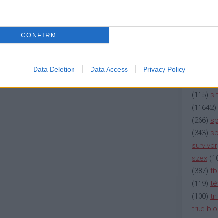
(
2137
)
n
(
195
)
or
(
325
)
po
CONFIRM
rádió
(
3
(
225
)
re
(
2212
)
s
Data Deletion
Data Access
Privacy Policy
(
207
)
sci
(
115
)
si
(
11642
)
(
266
)
sp
(
343
)
sp
survivor
szex
(
1
(
387
)
tb
(
119
)
té
(
100
)
tn
true bl