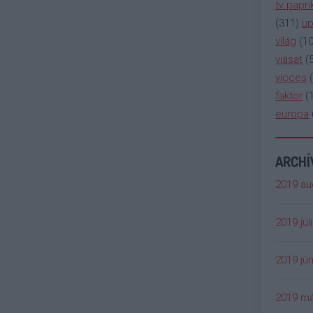
tv papri
(
311
)
up
világ
(
1
viasat
(
vicces
(
faktor
(
europa
ARCH
2019 au
2019 júl
2019 jún
2019 má