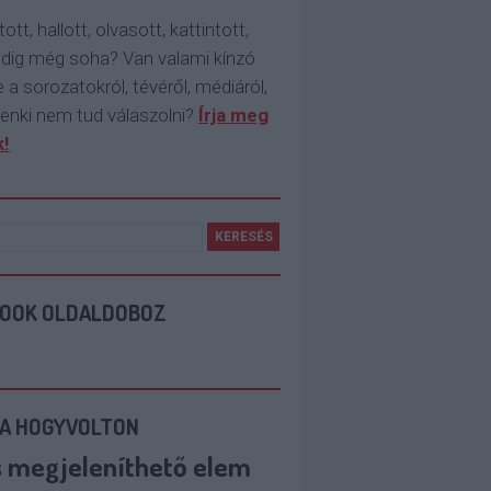
tott, hallott, olvasott, kattintott,
ddig még soha? Van valami kínzó
 a sorozatokról, tévéről, médiáról,
enki nem tud válaszolni?
Írja meg
!
BOOK OLDALDOBOZ
 A HOGYVOLTON
s megjeleníthető elem