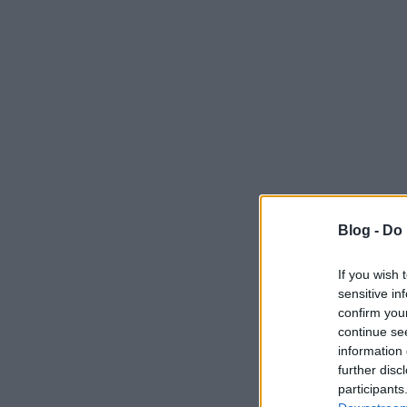
Blog -
Do 
If you wish 
sensitive in
confirm you
continue se
information 
further disc
participants