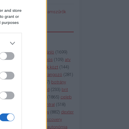
er and store
pedék benéz az Instagramszűrők
to grant or
ti rögvalóságba
ed purposes
SSZAVAK
a&e
(
133
)
abc
(
1958
)
ajánló
(
1699
)
(
112
)
amc
(
913
)
animációs
(
109
)
atv
n
(
531
)
baki
(
261
)
barátok közt
(
144
)
ág
(
130
)
bbc
(
403
)
beharangozó
(
281
)
(
314
)
blikk
(
338
)
bors
(
267
)
botrány
eaking
(
124
)
breaking bad
(
233
)
brit
sg
(
258
)
bulvár
(
995
)
cbs
(
1865
)
celeb
inemax
(
706
)
comedy central
(
518
)
58
)
csaj
(
177
)
csi
(
159
)
cw
(
882
)
dexter
(
247
)
discovery
(
249
)
discovery
(
111
)
doku
(
127
)
duna ii autonómia