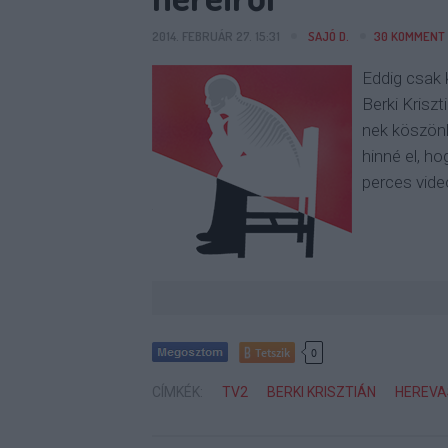
2014. FEBRUÁR 27. 15:31
SAJÓ D.
30
KOMMENT
Eddig csak 
Berki Krisz
nek köszönh
hinné el, h
perces vide
Tetszik
0
CÍMKÉK:
TV2
BERKI KRISZTIÁN
HEREVA