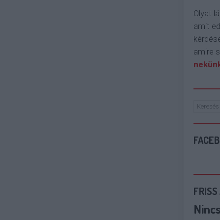
Olyat lá
amit e
kérdése
amire s
nekünk
FACE
FRISS
Ninc