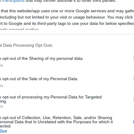
Participants
that may further disclose it to other third parties.
 that this website/app uses one or more Google services and may gath
A Pum
including but not limited to your visit or usage behaviour. You may click 
mögöt
 to Google and its third-party tags to use your data for below specifi
ogle consent section.
KULC
l Data Processing Opt Outs
24
(
312
)
o opt-out of the Sharing of my personal data.
amazon
In
(
217
)
ax
baroms
o opt-out of the Sale of my Personal Data.
beszól
In
(
320
)
br
to opt-out of processing my Personal Data for Targeted
(
512
)
b
ing.
In
(
108
)
c
cool
(
3
o opt-out of Collection, Use, Retention, Sale, and/or Sharing
ersonal Data that Is Unrelated with the Purposes for which it
(
237
)
díj
lected.
Out
channel