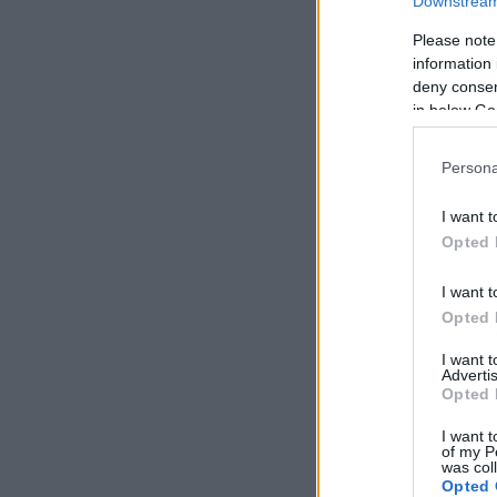
Downstream 
Please note
information 
deny consent
in below Go
Persona
I want t
Opted 
I want t
Opted 
I want 
Advertis
Opted 
I want t
of my P
was col
Opted 