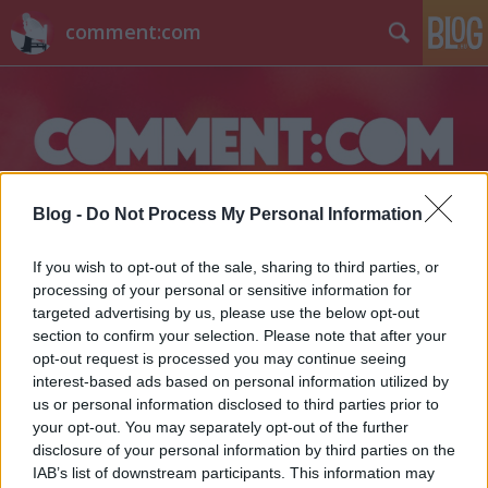
comment:com
Blog -
Do Not Process My Personal Information
Címkék
»
keblek
If you wish to opt-out of the sale, sharing to third parties, or
processing of your personal or sensitive information for
Ilyen nincs: Hernádi Judit dudái
targeted advertising by us, please use the below opt-out
életre keltek! [18+]
section to confirm your selection. Please note that after your
opt-out request is processed you may continue seeing
A Bors a Facebookon találta meg a színésznő
interest-based ads based on personal information utilized by
domborulatait
us or personal information disclosed to third parties prior to
-Szűcs Gyula-
•
2013. április 15.
61
your opt-out. You may separately opt-out of the further
disclosure of your personal information by third parties on the
IAB’s list of downstream participants. This information may
Hernádi Judit dekoltázsa címen indított valaki