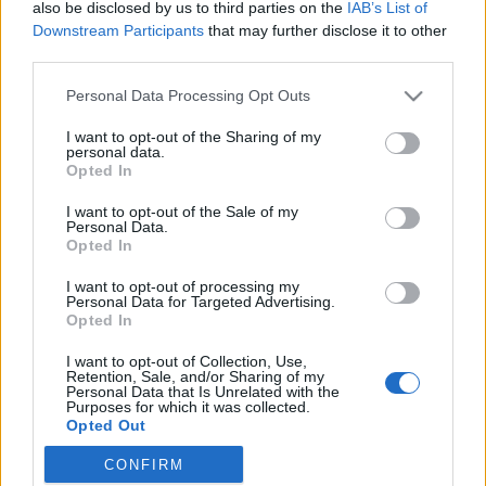
also be disclosed by us to third parties on the
IAB’s List of
rajongói oldalt a Facebookon, harsogja a mai Bors,
Downstream Participants
that may further disclose it to other
ahol még meztelen képet is közölnek a színésznőről.
third parties.
A szöveg azonban már a szokásos, modoroskodó
dagályosság, ami hemzseg az olyan álprűd nyelvtani
Please note that this website/app uses one or more Google
Personal Data Processing Opt Outs
szörnyetegektől, mint a…
services and may gather and store information including but
not limited to your visit or usage behaviour. You may click to
I want to opt-out of the Sharing of my
personal data.
grant or deny consent to Google and its third-party tags to
Húsvétozzon csöccsel, Hitlerrel és
Opted In
use your data for below specified purposes in below Google
zombikkal! [18+]
consent section.
I want to opt-out of the Sale of my
Personal Data.
Ünnepi tévéajánló
Opted In
-Szűcs Gyula-
•
2013. március 31.
16
I want to opt-out of processing my
Personal Data for Targeted Advertising.
Míg a köztévé valósággal belefullad a tömjénfüstbe
Opted In
nagy igyekezetében, a kereskedelmi csatornák a
I want to opt-out of Collection, Use,
feltámadásból többnyire csak a támadás részhez
Retention, Sale, and/or Sharing of my
ragaszkodnak. Húsvéti tévéajánlót akartunk írni, de
Personal Data that Is Unrelated with the
Purposes for which it was collected.
magunk sem hittük el, hogy mennyire nehéz húsvéti
Opted Out
családi filmekbe…
CONFIRM
Google consents