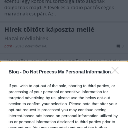
ezentúl egy közös műsorszolgáltató alapnak
dolgoznak majd. A tévék és a rádió pár fős cégek
maradnak csupán. Az…
Hírek töltött káposzta mellé
Hazai médiahírek
barb
•
2010. november 04.
3
Hatvanöt éves korában elhunyt Papp János újságíró.
Papp János 1969-től 1984-ig a Marosvásárhelyi
Blog -
Do Not Process My Personal Information
Rádió Hargita megyei tudósítója, 1991-től 1995-ig a
Pest Megyei Hírlap és az Esti Hírlap munkatársa,
belpolitikai rovatvezetője volt. 1997-től 2004-ig az
If you wish to opt-out of the sale, sharing to third parties, or
MTI újságírója volt,…
processing of your personal or sensitive information for
targeted advertising by us, please use the below opt-out
section to confirm your selection. Please note that after your
opt-out request is processed you may continue seeing
interest-based ads based on personal information utilized by
us or personal information disclosed to third parties prior to
your opt-out. You may separately opt-out of the further