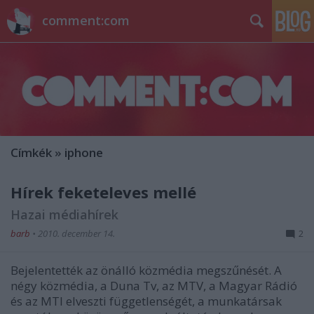
comment:com
Címkék
»
iphone
Hírek feketeleves mellé
Hazai médiahírek
barb
•
2010. december 14.
2
Bejelentették az önálló közmédia megszűnését. A
négy közmédia, a Duna Tv, az MTV, a Magyar Rádió
és az MTI elveszti függetlenségét, a munkatársak