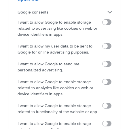
Külön appot kap a Sons of Anarchy az Apple App
Store-jában, azaz az Apple iOS oprendszerét futtató
Google consents
készülékek gazdái a sorozattal kapcsolatos exkluzív
tartalmat tölthetnek le készülékeikre, de jó nekik.
I want to allow Google to enable storage
Ami miatt idegesítő, hogy mások számára nem
related to advertising like cookies on web or
elérjető a tartalom az, hogy…
device identifiers in apps.
I want to allow my user data to be sent to
Az iPhone-t igenis könnyű használni
Google for online advertising purposes.
Megint bepipult az Apple
I want to allow Google to send me
RaulReal
•
2010. május 11.
16
personalized advertising.
Ellen Degeneres, tévés műsorvezető is csatlakozott
I want to allow Google to enable storage
nemrégiben egy illusztris klubhoz. A közismert
related to analytics like cookies on web or
személyiség ugyanis az Apple egyik termékét
device identifiers in apps.
gyalázta meg jól sikerült ál-reklámjában, ezzel
pedig felhúzta a céget. A saját talkshow-t vezető
I want to allow Google to enable storage
szőkeségre úgy rápirítottak, hogy a…
related to functionality of the website or app.
I want to allow Google to enable storage
Lost-játék iPhone-ra