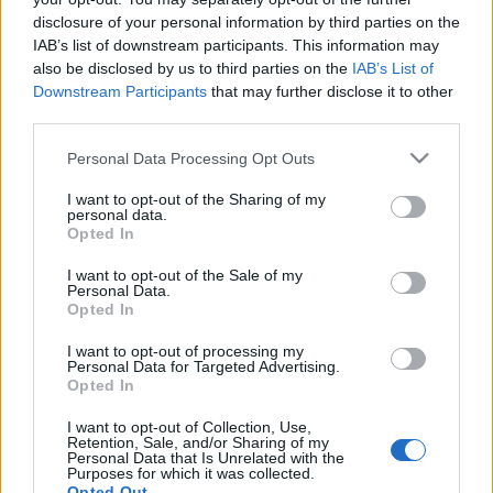
disclosure of your personal information by third parties on the
IAB’s list of downstream participants. This information may
also be disclosed by us to third parties on the
IAB’s List of
Downstream Participants
that may further disclose it to other
third parties.
Please note that this website/app uses one or more Google
Personal Data Processing Opt Outs
services and may gather and store information including but
not limited to your visit or usage behaviour. You may click to
I want to opt-out of the Sharing of my
personal data.
grant or deny consent to Google and its third-party tags to
Opted In
use your data for below specified purposes in below Google
consent section.
I want to opt-out of the Sale of my
Personal Data.
Opted In
I want to opt-out of processing my
iPadre és iPhone-ra megy a Sons of
Personal Data for Targeted Advertising.
Opted In
Anarchy
I want to opt-out of Collection, Use,
sixx
•
2010. november 02.
6
Retention, Sale, and/or Sharing of my
Personal Data that Is Unrelated with the
Purposes for which it was collected.
Opted Out