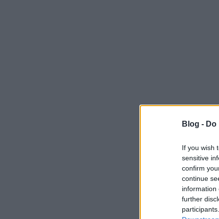
Blog -
Do 
If you wish 
sensitive in
confirm you
continue se
information 
further disc
participants