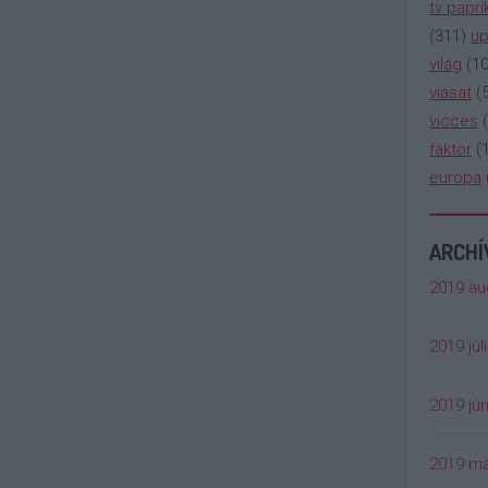
tv papri
(
311
)
up
világ
(
1
viasat
(
vicces
(
faktor
(
europa
ARCH
2019 au
2019 júl
2019 jún
2019 má