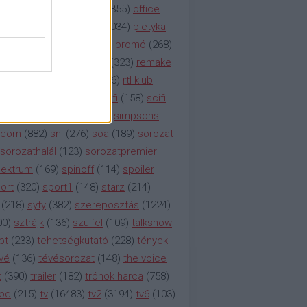
etflix
(
376
)
nézettség
(
1355
)
office
tt
(
159
)
per
(
208
)
pilot
(
1034
)
pletyka
litika
(
310
)
premier
(
135
)
promó
(
268
)
41
)
reality
(
1934
)
reklám
(
323
)
remake
tró
(
287
)
rtl
(
635
)
rtl ii
(
146
)
rtl klub
ajtóközlemény
(
116
)
sci-fi
(
158
)
scifi
 fi
(
533
)
showtime
(
794
)
simpsons
tcom
(
882
)
snl
(
276
)
soa
(
189
)
sorozat
sorozathalál
(
123
)
sorozatpremier
ektrum
(
169
)
spinoff
(
114
)
spoiler
ort
(
320
)
sport1
(
148
)
starz
(
214
)
(
218
)
syfy
(
382
)
szereposztás
(
1224
)
00
)
sztrájk
(
136
)
szülfel
(
109
)
talkshow
bt
(
233
)
tehetségkutató
(
228
)
tények
vé
(
136
)
tévésorozat
(
148
)
the voice
t
(
390
)
trailer
(
182
)
trónok harca
(
758
)
ood
(
215
)
tv
(
16483
)
tv2
(
3194
)
tv6
(
103
)