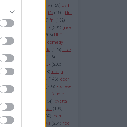
na televízió
(
1212
)
duna tv
(
169
)
dvd
őzetes
(
123
)
emmy
(
189
)
f/x
(
450
)
film
ilmmúzeum
(
903
)
film
(
338
)
fnl
(
132
)
1
)
fox
(
2048
)
fringe
(
163
)
fx
(
394
)
glee
ace klinika
(
173
)
gyász
(
206
)
HBO
bo
(
2971
)
hbo2
(
313
)
hbo comedy
imym
(
154
)
hír
(
2037
)
híradó
(
126
)
hírek
rtv
(
126
)
history channel
(
116
)
nd
(
123
)
horror
(
150
)
hősök
(
200
)
164
)
humor
(
140
)
idol
(
248
)
interjú
ternet
(
484
)
itv
(
122
)
játék
(
146
)
jóban
an
(
119
)
kasza
(
229
)
kép
(
798
)
köztévé
itika
(
618
)
lapszemle
(
169
)
lifetime
sta
(
178
)
lost
(
498
)
lóvé
(
164
)
lovetta
1
(
1692
)
m2
(
991
)
mad men
(
109
)
rádió
(
119
)
médiaipar
(
389
)
mgm
okka
(
142
)
mtv
(
1149
)
mtva
(
264
)
nbc