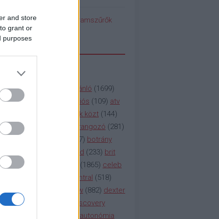
er and store
pedék benéz az Instagramszűrők
to grant or
ti rögvalóságba
ed purposes
SSZAVAK
a&e
(
133
)
abc
(
1958
)
ajánló
(
1699
)
(
112
)
amc
(
913
)
animációs
(
109
)
atv
n
(
531
)
baki
(
261
)
barátok közt
(
144
)
ág
(
130
)
bbc
(
403
)
beharangozó
(
281
)
(
314
)
blikk
(
338
)
bors
(
267
)
botrány
eaking
(
124
)
breaking bad
(
233
)
brit
sg
(
258
)
bulvár
(
995
)
cbs
(
1865
)
celeb
inemax
(
706
)
comedy central
(
518
)
58
)
csaj
(
177
)
csi
(
159
)
cw
(
882
)
dexter
(
247
)
discovery
(
249
)
discovery
(
111
)
doku
(
127
)
duna ii autonómia