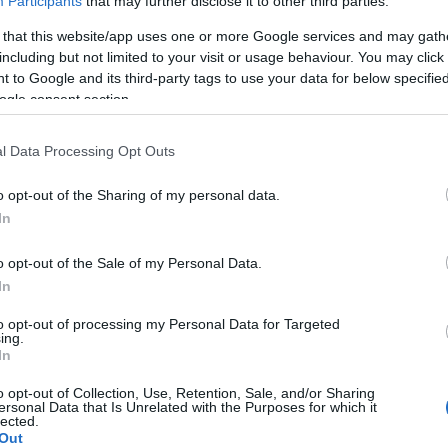
Participants
that may further disclose it to other third parties.
 that this website/app uses one or more Google services and may gath
A Pum
including but not limited to your visit or usage behaviour. You may click 
mögöt
 to Google and its third-party tags to use your data for below specifi
ogle consent section.
KULC
l Data Processing Opt Outs
24
(
312
)
o opt-out of the Sharing of my personal data.
amazon
In
(
217
)
ax
baroms
o opt-out of the Sale of my Personal Data.
beszól
In
(
320
)
br
to opt-out of processing my Personal Data for Targeted
(
512
)
b
ing.
In
(
108
)
c
cool
(
3
o opt-out of Collection, Use, Retention, Sale, and/or Sharing
ersonal Data that Is Unrelated with the Purposes for which it
(
237
)
díj
lected.
Out
channel