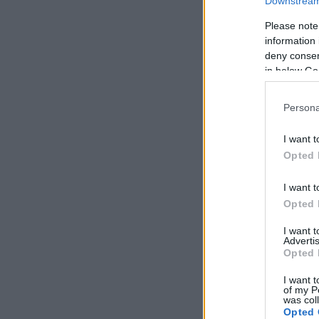
Downstream 
Please note
information 
deny consent
in below Go
Persona
I want t
Opted 
I want t
Opted 
I want 
Advertis
Opted 
I want t
of my P
was col
Opted 