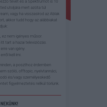
ezzo tévét és a Spektrumot is 10
ted utoljára mert azóta túl
eam, vagy ha visszasírod az Ablak
rt, akkor tudd hogy az alábbiakat
djuk:
, ez nem igényes műsor.
 itt tart a hazai televiziózás.
 erre van igény.
erről kell írni.
 minden, a poszthoz érdemben
em szóló, offtopic, nyelvtannáci,
kodó és/vagy személyeskedő
et figyelmeztetés nélkül törlünk.
 NEKÜNK!