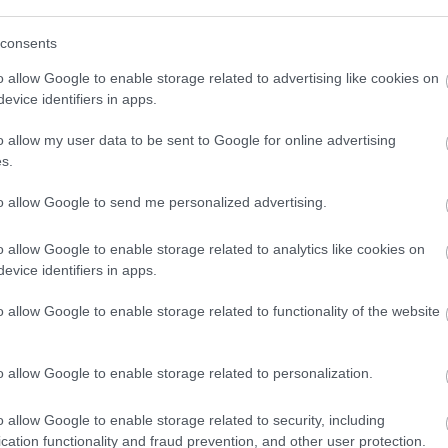
(
111
)
du
consents
(
302
)
el
(
598
)
f
o allow Google to enable storage related to advertising like cookies on
foci
(
17
evice identifiers in apps.
(
227
)
gr
o allow my user data to be sent to Google for online advertising
(
107
)
h
s.
(
125
)
h
(
288
)
hí
to allow Google to send me personalized advertising.
homela
o allow Google to enable storage related to analytics like cookies on
house
(
evice identifiers in apps.
(
540
)
in
rosszb
o allow Google to enable storage related to functionality of the website
(
140
)
kr
(
152
)
li
o allow Google to enable storage related to personalization.
(
140
)
m
magyar 
o allow Google to enable storage related to security, including
(
230
)
m
cation functionality and fraud prevention, and other user protection.