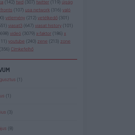
ka
(
142
)
twd
(
307
)
twitter
(
119
)
újság
fronts
(
107
)
usa network
(
316
)
való
00
)
vélemény
(
212
)
vetélkedő
(
301
)
551
)
viasat3
(
647
)
viasat history
(
101
)
698
)
videó
(
3079
)
x-faktor
(
186
)
x
111
)
youtube
(
240
)
zene
(
213
)
zone
(
356
)
Címkefelhő
ÍVUM
gusztus
(
1
)
ius
(
1
)
ius
(
3
)
jus
(
8
)