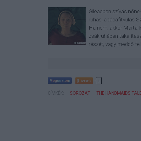
Gileadban szívás nőnek
ruhás, apácafityulás Sz
Ha nem, akkor Márta le
zsákruhában takarítasz 
részét, vagy meddő fe
Tetszik
1
CÍMKÉK:
SOROZAT
THE HANDMAIDS TAL