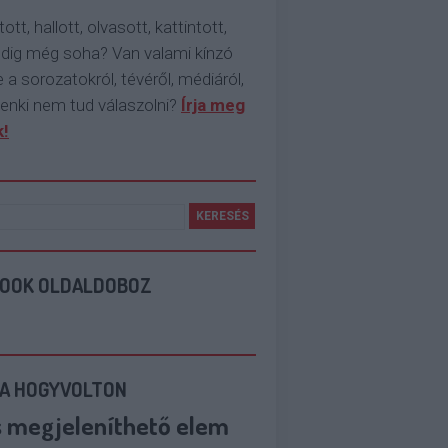
tott, hallott, olvasott, kattintott,
ddig még soha? Van valami kínzó
 a sorozatokról, tévéről, médiáról,
enki nem tud válaszolni?
Írja meg
!
BOOK OLDALDOBOZ
 A HOGYVOLTON
s megjeleníthető elem