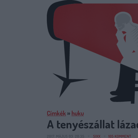
Címkék
»
huku
A tenyészállat láz
2017. MÁJUS 03. 20:35
SIXX
105
KOMMENT