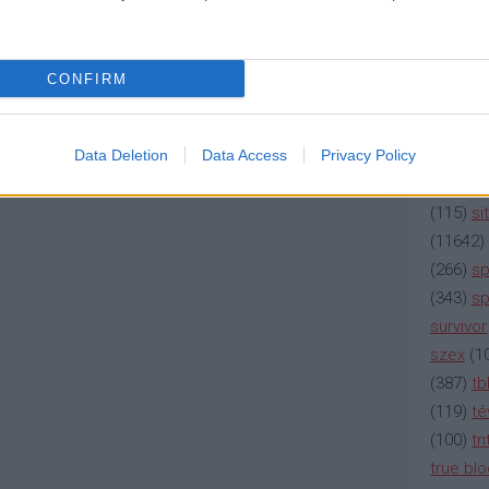
(
2137
)
n
(
195
)
or
(
325
)
po
CONFIRM
rádió
(
3
(
225
)
re
(
2212
)
s
Data Deletion
Data Access
Privacy Policy
(
207
)
sci
(
115
)
si
(
11642
)
(
266
)
sp
(
343
)
sp
survivor
szex
(
1
(
387
)
tb
(
119
)
té
(
100
)
tn
true bl