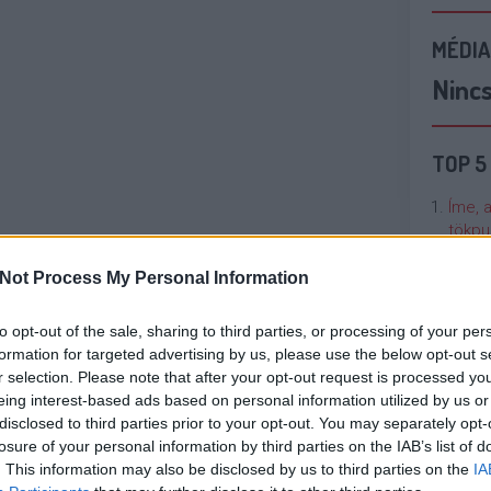
MÉDIA
Ninc
TOP 5
Íme, 
tökpu
Not Process My Personal Information
Talán
Való V
to opt-out of the sale, sharing to third parties, or processing of your per
formation for targeted advertising by us, please use the below opt-out s
Cicci
r selection. Please note that after your opt-out request is processed y
kenta
eing interest-based ads based on personal information utilized by us or
disclosed to third parties prior to your opt-out. You may separately opt-
losure of your personal information by third parties on the IAB’s list of
Nézze
. This information may also be disclosed by us to third parties on the
IA
nálunk