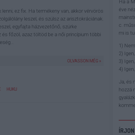
Ha a M
éve néz
 lenni, ez fix. Ha termékeny van, akkor vérvörös
mainstr
olgálólány leszel, és szülsz az arisztokráciának.
c. műso
szel, egyfajta házvezetőnő, szürke
mi is tu
és főzöl, azaz töltöd be a női princípium többi
leség…
1) Nem
2) Igen,
3) Igen,
OLVASSON MÉG »
4) Igen, 
Ja, és
hozzá n
E
HUKU
gyaláz
komment
ÍRJON