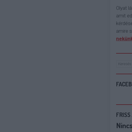
Olyat lá
amit e
kérdése
amire s
nekünk
FACE
FRISS
Ninc