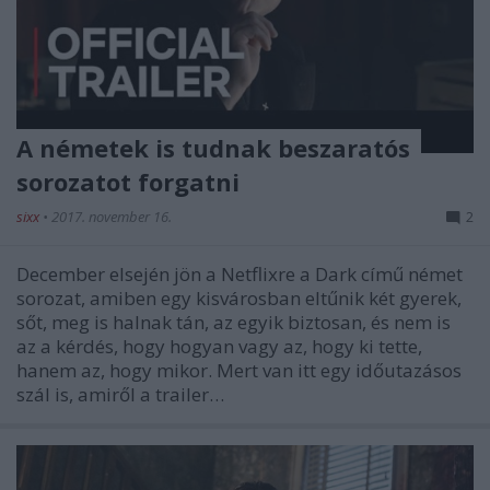
A németek is tudnak beszaratós
sorozatot forgatni
sixx
•
2017. november 16.
2
December elsején jön a Netflixre a Dark című német
sorozat, amiben egy kisvárosban eltűnik két gyerek,
sőt, meg is halnak tán, az egyik biztosan, és nem is
az a kérdés, hogy hogyan vagy az, hogy ki tette,
hanem az, hogy mikor. Mert van itt egy időutazásos
szál is, amiről a trailer…