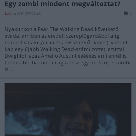
Egy zombi mindent megváltoztat?
sixx
•
2019. április 24.
8
Nyakunkon a Fear The Walking Dead következő
évada, amiben az eredeti szereplőgárdából alig
maradt valaki (Alicia és a visszatérő Daniel), viszont
kap egy újabb Walking Dead-száműzöttet, ezúttal
Dwightot, azaz Amelio Austint,éééééés ami ennél is
fontosabb, ha minden igaz lesz egy ún. szuperzombi
is…