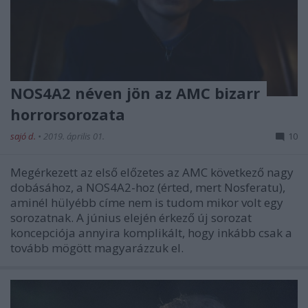
NOS4A2 néven jön az AMC bizarr
horrorsorozata
sajó d.
•
2019. április 01.
10
Megérkezett az első előzetes az AMC következő nagy
dobásához, a NOS4A2-hoz (érted, mert Nosferatu),
aminél hülyébb címe nem is tudom mikor volt egy
sorozatnak. A június elején érkező új sorozat
koncepciója annyira komplikált, hogy inkább csak a
tovább mögött magyarázzuk el.