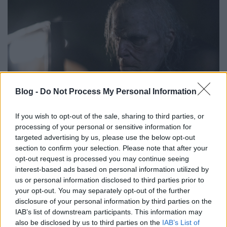
Blog -
Do Not Process My Personal Information
If you wish to opt-out of the sale, sharing to third parties, or
processing of your personal or sensitive information for
Jön a NOS4A2 a magyar AMC-re is
targeted advertising by us, please use the below opt-out
section to confirm your selection. Please note that after your
sixx
•
2019. január 25.
3
opt-out request is processed you may continue seeing
interest-based ads based on personal information utilized by
Joe Hill fantasy-horror bestsellere alapján készül az
us or personal information disclosed to third parties prior to
AMC új, saját gyártású sorozata, a NOS4A2. Tessen
your opt-out. You may separately opt-out of the further
csak kiejteni, csináljuk együtt, angol számokban
disclosure of your personal information by third parties on the
gondolkodva, nosz-fór-éj-tú, azaz Nosferatu,
IAB’s list of downstream participants. This information may
AZTANEMÁR. De már, mekkora menőség 2019-ben
also be disclosed by us to third parties on the
IAB’s List of