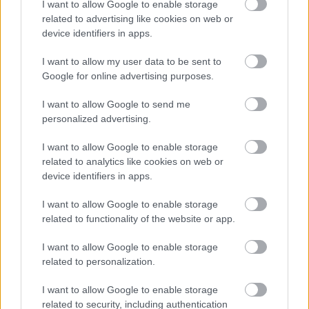
I want to allow Google to enable storage
related to advertising like cookies on web or
device identifiers in apps.
I want to allow my user data to be sent to
Google for online advertising purposes.
I want to allow Google to send me
personalized advertising.
I want to allow Google to enable storage
Az RTL Spike-on folytatódik a The
related to analytics like cookies on web or
Walking Dead
device identifiers in apps.
Nem elfeledni, ez csak nevében RTL,
I want to allow Google to enable storage
egyébként a Viacom-csoport tévéje
related to functionality of the website or app.
sixx
•
2018. április 26.
11
I want to allow Google to enable storage
related to personalization.
Az van, hogy a FOX kivonulásával egy csomó olyan
sorozat sorsa kérdőjeleződött meg, amit a magyar
I want to allow Google to enable storage
tévében csak itt lehetett látni, például a Gothamé
related to security, including authentication