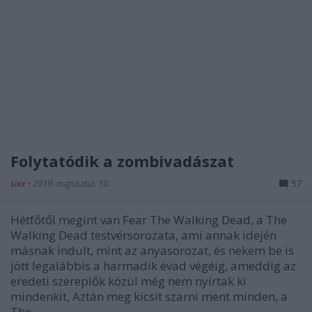
Folytatódik a zombivadászat
sixx
•
2019. augusztus 10.
57
Hétfőtől megint van Fear The Walking Dead, a The
Walking Dead testvérsorozata, ami annak idején
másnak indult, mint az anyasorozat, és nekem be is
jött legalábbis a harmadik évad végéig, ameddig az
eredeti szereplők közül még nem nyírtak ki
mindenkit, Aztán meg kicsit szarni ment minden, a
The…