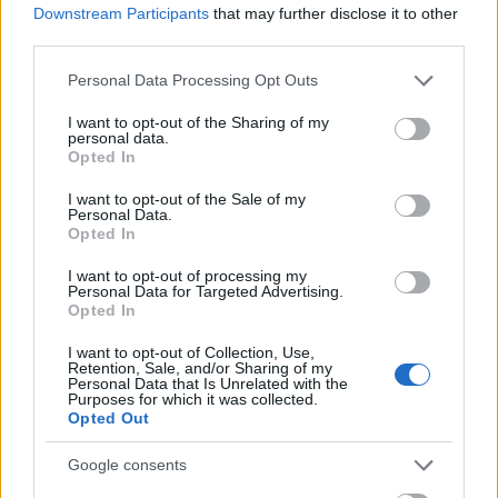
ilyennek kijönni, nem? (Hill 2013-ban írta a könyvet,
Downstream Participants
that may further disclose it to other
de…
third parties.
Please note that this website/app uses one or more Google
Personal Data Processing Opt Outs
Horrorsorozatot készít A víz érintése
services and may gather and store information including but
not limited to your visit or usage behaviour. You may click to
I want to opt-out of the Sharing of my
rendezője
personal data.
grant or deny consent to Google and its third-party tags to
Opted In
use your data for below specified purposes in below Google
kmd
•
2018. május 15.
3
consent section.
I want to opt-out of the Sale of my
Personal Data.
Jövő pénteken startol a Trollhunters harmadik
Opted In
évada, Guillermo del Toro pedig egy újabb
sorozattal teszi szorosabbá a kapcsolatát a
I want to opt-out of processing my
Personal Data for Targeted Advertising.
Netflixszel: A faun labirintusa, a Hellboy és A víz
Opted In
érintése rendezője 10 After Midnight címmel készít
új horrorsorozatot a streamingszolgáltatónak.
I want to opt-out of Collection, Use,
Retention, Sale, and/or Sharing of my
Personal Data that Is Unrelated with the
Purposes for which it was collected.
Opted Out
Google consents