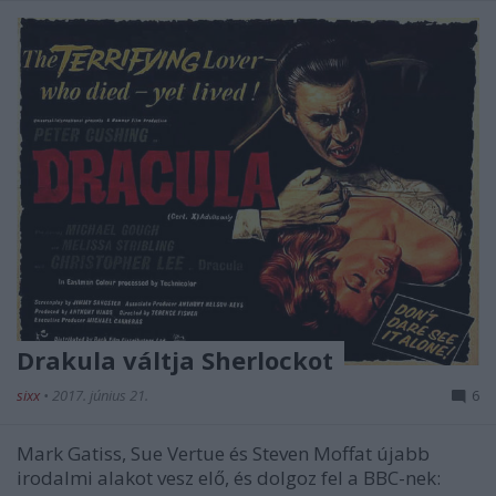
Drakula váltja Sherlockot
sixx
•
2017. június 21.
6
Mark Gatiss, Sue Vertue és Steven Moffat újabb
irodalmi alakot vesz elő, és dolgoz fel a BBC-nek: