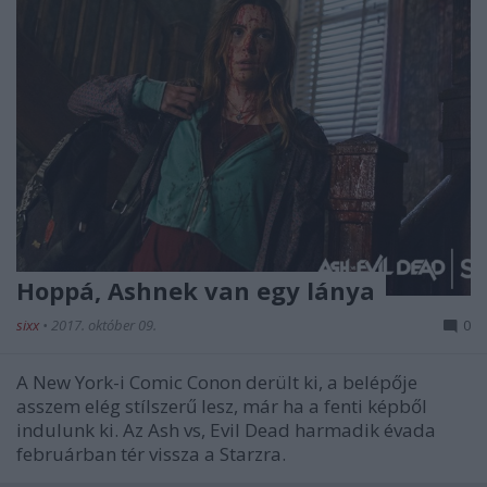
Hoppá, Ashnek van egy lánya
sixx
•
2017. október 09.
0
A New York-i Comic Conon derült ki, a belépője
asszem elég stílszerű lesz, már ha a fenti képből
indulunk ki. Az Ash vs, Evil Dead harmadik évada
februárban tér vissza a Starzra.