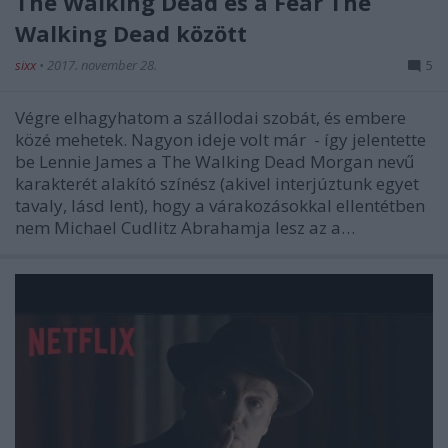
The Walking Dead és a Fear The
Walking Dead között
sixx
•
2017. november 28.
5
Végre elhagyhatom a szállodai szobát, és embere
közé mehetek. Nagyon ideje volt már - így jelentette
be Lennie James a The Walking Dead Morgan nevű
karakterét alakító színész (akivel interjúztunk egyet
tavaly, lásd lent), hogy a várakozásokkal ellentétben
nem Michael Cudlitz Abrahamja lesz az a…