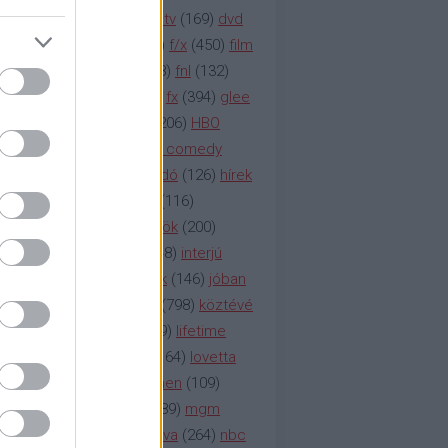
na televízió
(
1212
)
duna tv
(
169
)
dvd
őzetes
(
123
)
emmy
(
189
)
f/x
(
450
)
film
ilmmúzeum
(
903
)
film
(
338
)
fnl
(
132
)
1
)
fox
(
2048
)
fringe
(
163
)
fx
(
394
)
glee
ace klinika
(
173
)
gyász
(
206
)
HBO
bo
(
2971
)
hbo2
(
313
)
hbo comedy
imym
(
154
)
hír
(
2037
)
híradó
(
126
)
hírek
rtv
(
126
)
history channel
(
116
)
nd
(
123
)
horror
(
150
)
hősök
(
200
)
164
)
humor
(
140
)
idol
(
248
)
interjú
ternet
(
484
)
itv
(
122
)
játék
(
146
)
jóban
an
(
119
)
kasza
(
229
)
kép
(
798
)
köztévé
itika
(
618
)
lapszemle
(
169
)
lifetime
sta
(
178
)
lost
(
498
)
lóvé
(
164
)
lovetta
1
(
1692
)
m2
(
991
)
mad men
(
109
)
rádió
(
119
)
médiaipar
(
389
)
mgm
okka
(
142
)
mtv
(
1149
)
mtva
(
264
)
nbc