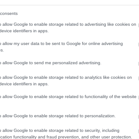
(
111
)
du
consents
(
302
)
el
(
598
)
f
o allow Google to enable storage related to advertising like cookies on
foci
(
17
evice identifiers in apps.
(
227
)
gr
o allow my user data to be sent to Google for online advertising
(
107
)
h
s.
(
125
)
h
(
288
)
hí
to allow Google to send me personalized advertising.
homela
o allow Google to enable storage related to analytics like cookies on
house
(
evice identifiers in apps.
(
540
)
in
rosszb
o allow Google to enable storage related to functionality of the website
(
140
)
kr
(
152
)
li
o allow Google to enable storage related to personalization.
(
140
)
m
magyar 
o allow Google to enable storage related to security, including
(
230
)
m
cation functionality and fraud prevention, and other user protection.