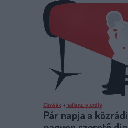
Címkék
»
holland_viszály
Pár napja a közrá
nagyon szerető dip