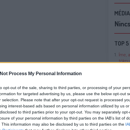
MÉDIA
Ninc
TOP 5
Íme, 
tökpu
Not Process My Personal Information
Talán
Való V
to opt-out of the sale, sharing to third parties, or processing of your per
formation for targeted advertising by us, please use the below opt-out s
Cicci
r selection. Please note that after your opt-out request is processed y
kenta
eing interest-based ads based on personal information utilized by us or
disclosed to third parties prior to your opt-out. You may separately opt-
losure of your personal information by third parties on the IAB’s list of
Nézze
. This information may also be disclosed by us to third parties on the
IA
nálunk