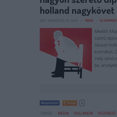
holland nagykövet
2017. AUGUSZTUS 25. 14:53
MDOR
52
KOMMEN
Mielőtt Ma
szintű diplo
távozó holl
kormányt, G
Hely című m
be, amelyik
Tetszik
0
CÍMKÉK:
MÉDIA
HOLLANDIA
KÖZRÁDIÓ