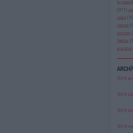
tv papri
(
311
)
up
világ
(
1
viasat
(
vicces
(
faktor
(
europa
ARCH
2019 au
2019 júl
2019 jún
2019 má