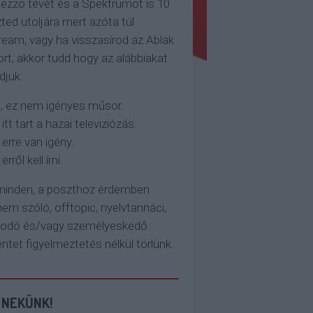
ezzo tévét és a Spektrumot is 10
ted utoljára mert azóta túl
eam, vagy ha visszasírod az Ablak
rt, akkor tudd hogy az alábbiakat
djuk:
, ez nem igényes műsor.
 itt tart a hazai televiziózás.
 erre van igény.
erről kell írni.
 minden, a poszthoz érdemben
em szóló, offtopic, nyelvtannáci,
kodó és/vagy személyeskedő
et figyelmeztetés nélkül törlünk.
 NEKÜNK!