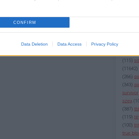
(
2137
)
n
(
195
)
or
(
325
)
po
CONFIRM
rádió
(
3
(
225
)
re
(
2212
)
s
Data Deletion
Data Access
Privacy Policy
(
207
)
sci
(
115
)
si
(
11642
)
(
266
)
sp
(
343
)
sp
survivor
szex
(
1
(
387
)
tb
(
119
)
té
(
100
)
tn
true bl