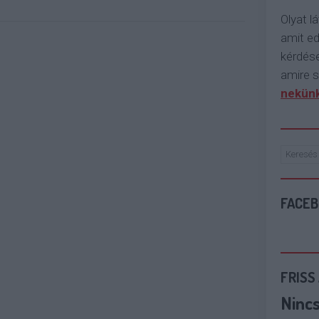
Olyat lá
amit e
kérdése
amire s
nekünk
FACE
FRISS
Ninc