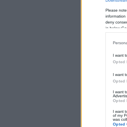
Downstream 
Please note
information 
deny consent
in below Go
Persona
I want t
Opted 
I want t
Opted 
I want 
Advertis
Opted 
I want t
of my P
was col
Opted 