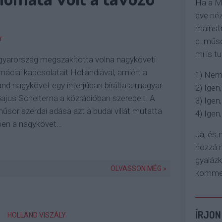
Ha a M
éve néz
mainstr
T
c. műso
mi is tu
gyarország megszakította volna nagyköveti
máciai kapcsolatait Hollandiával, amiért a
1) Nem
and nagykövet egy interjúban bírálta a magyar
2) Igen,
ajus Scheltema a közrádióban szerepelt. A
3) Igen,
űsor szerdai adása azt a budai villát mutatta
4) Igen, 
ben a nagykövet…
Ja, és
hozzá n
gyaláz
OLVASSON MÉG »
komment
ÍRJON
HOLLAND VISZÁLY