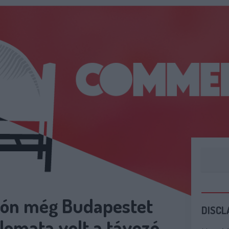
dión még Budapestet
DISCL
lomata volt a távozó