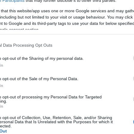
Participants
that may further disclose it to other third parties.
 that this website/app uses one or more Google services and may gath
A Pum
including but not limited to your visit or usage behaviour. You may click 
mögöt
 to Google and its third-party tags to use your data for below specifi
ogle consent section.
KULC
l Data Processing Opt Outs
24
(
312
)
o opt-out of the Sharing of my personal data.
amazon
In
(
217
)
ax
baroms
o opt-out of the Sale of my Personal Data.
beszól
In
(
320
)
br
to opt-out of processing my Personal Data for Targeted
(
512
)
b
ing.
In
(
108
)
c
cool
(
3
o opt-out of Collection, Use, Retention, Sale, and/or Sharing
ersonal Data that Is Unrelated with the Purposes for which it
(
237
)
díj
lected.
Out
channel