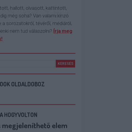
tott, hallott, olvasott, kattintott,
ddig még soha? Van valami kínzó
 a sorozatokról, tévéről, médiáról,
enki nem tud válaszolni?
Írja meg
!
BOOK OLDALDOBOZ
 A HOGYVOLTON
s megjeleníthető elem