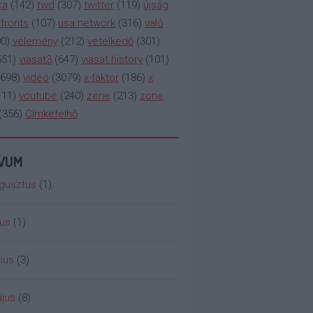
ka
(
142
)
twd
(
307
)
twitter
(
119
)
újság
fronts
(
107
)
usa network
(
316
)
való
00
)
vélemény
(
212
)
vetélkedő
(
301
)
551
)
viasat3
(
647
)
viasat history
(
101
)
698
)
videó
(
3079
)
x-faktor
(
186
)
x
111
)
youtube
(
240
)
zene
(
213
)
zone
(
356
)
Címkefelhő
ÍVUM
gusztus
(
1
)
ius
(
1
)
ius
(
3
)
jus
(
8
)