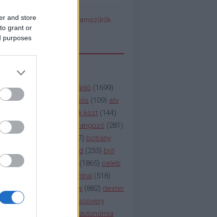
er and store
pedék benéz az Instagramszűrők
to grant or
ti rögvalóságba
ed purposes
SSZAVAK
a&e
(
133
)
abc
(
1958
)
ajánló
(
1699
)
(
112
)
amc
(
913
)
animációs
(
109
)
atv
n
(
531
)
baki
(
261
)
barátok közt
(
144
)
ág
(
130
)
bbc
(
403
)
beharangozó
(
281
)
(
314
)
blikk
(
338
)
bors
(
267
)
botrány
eaking
(
124
)
breaking bad
(
233
)
brit
sg
(
258
)
bulvár
(
995
)
cbs
(
1865
)
celeb
inemax
(
706
)
comedy central
(
518
)
58
)
csaj
(
177
)
csi
(
159
)
cw
(
882
)
dexter
(
247
)
discovery
(
249
)
discovery
(
111
)
doku
(
127
)
duna ii autonómia