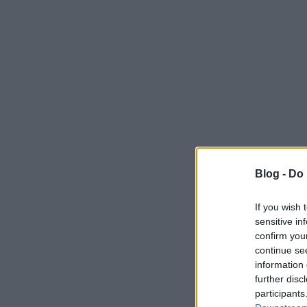
Blog -
Do 
If you wish 
sensitive in
confirm you
continue se
information 
further disc
participants