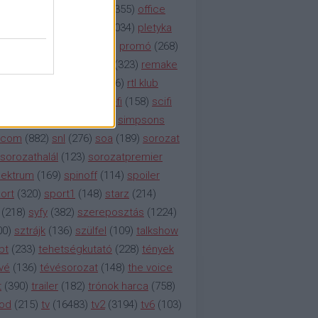
etflix
(
376
)
nézettség
(
1355
)
office
tt
(
159
)
per
(
208
)
pilot
(
1034
)
pletyka
litika
(
310
)
premier
(
135
)
promó
(
268
)
41
)
reality
(
1934
)
reklám
(
323
)
remake
tró
(
287
)
rtl
(
635
)
rtl ii
(
146
)
rtl klub
ajtóközlemény
(
116
)
sci-fi
(
158
)
scifi
 fi
(
533
)
showtime
(
794
)
simpsons
tcom
(
882
)
snl
(
276
)
soa
(
189
)
sorozat
sorozathalál
(
123
)
sorozatpremier
ektrum
(
169
)
spinoff
(
114
)
spoiler
ort
(
320
)
sport1
(
148
)
starz
(
214
)
(
218
)
syfy
(
382
)
szereposztás
(
1224
)
00
)
sztrájk
(
136
)
szülfel
(
109
)
talkshow
bt
(
233
)
tehetségkutató
(
228
)
tények
vé
(
136
)
tévésorozat
(
148
)
the voice
t
(
390
)
trailer
(
182
)
trónok harca
(
758
)
ood
(
215
)
tv
(
16483
)
tv2
(
3194
)
tv6
(
103
)