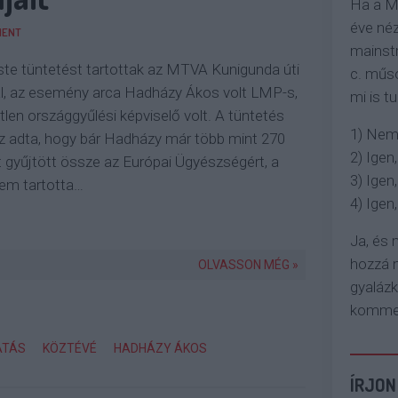
Ha a M
éve néz
ENT
mainstr
te tüntetést tartottak az MTVA Kunigunda úti
c. műso
l, az esemény arca Hadházy Ákos volt LMP-s,
mi is tu
len országgyűlési képviselő volt. A tüntetés
1) Nem
z adta, hogy bár Hadházy már több mint 270
2) Igen,
st gyűjtött össze az Európai Ügyészségért, a
3) Igen,
em tartotta…
4) Igen, 
Ja, és
hozzá n
OLVASSON MÉG »
gyaláz
komment
ATÁS
KÖZTÉVÉ
HADHÁZY ÁKOS
ÍRJON