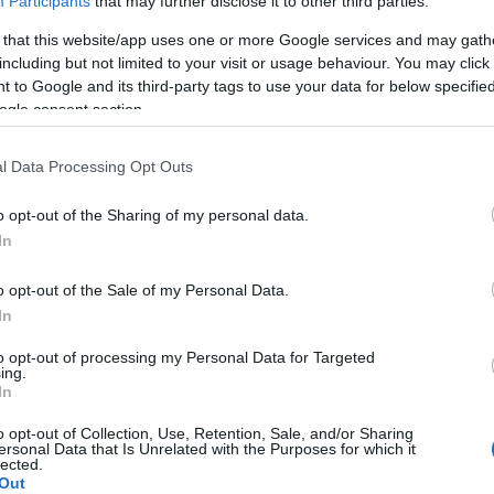
Participants
that may further disclose it to other third parties.
 that this website/app uses one or more Google services and may gath
A Pum
including but not limited to your visit or usage behaviour. You may click 
mögöt
 to Google and its third-party tags to use your data for below specifi
ogle consent section.
KULC
l Data Processing Opt Outs
24
(
312
)
o opt-out of the Sharing of my personal data.
amazon
In
(
217
)
ax
baroms
o opt-out of the Sale of my Personal Data.
beszól
In
(
320
)
br
to opt-out of processing my Personal Data for Targeted
(
512
)
b
ing.
In
(
108
)
c
cool
(
3
o opt-out of Collection, Use, Retention, Sale, and/or Sharing
ersonal Data that Is Unrelated with the Purposes for which it
(
237
)
díj
lected.
Out
channel