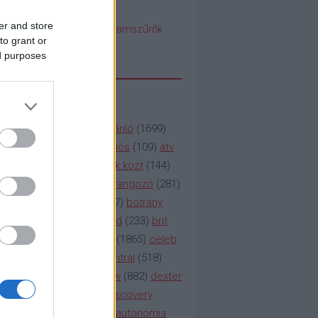
er and store
pedék benéz az Instagramszűrők
to grant or
ti rögvalóságba
ed purposes
SSZAVAK
a&e
(
133
)
abc
(
1958
)
ajánló
(
1699
)
(
112
)
amc
(
913
)
animációs
(
109
)
atv
n
(
531
)
baki
(
261
)
barátok közt
(
144
)
ág
(
130
)
bbc
(
403
)
beharangozó
(
281
)
(
314
)
blikk
(
338
)
bors
(
267
)
botrány
eaking
(
124
)
breaking bad
(
233
)
brit
sg
(
258
)
bulvár
(
995
)
cbs
(
1865
)
celeb
inemax
(
706
)
comedy central
(
518
)
58
)
csaj
(
177
)
csi
(
159
)
cw
(
882
)
dexter
(
247
)
discovery
(
249
)
discovery
(
111
)
doku
(
127
)
duna ii autonómia