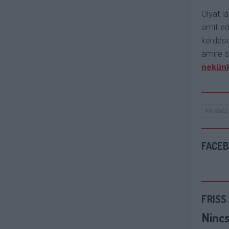
Olyat lá
amit e
kérdése
amire s
nekünk
FACE
FRISS
Ninc