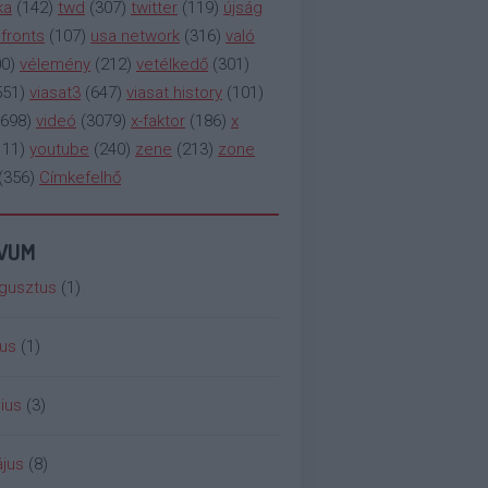
ka
(
142
)
twd
(
307
)
twitter
(
119
)
újság
fronts
(
107
)
usa network
(
316
)
való
00
)
vélemény
(
212
)
vetélkedő
(
301
)
551
)
viasat3
(
647
)
viasat history
(
101
)
698
)
videó
(
3079
)
x-faktor
(
186
)
x
111
)
youtube
(
240
)
zene
(
213
)
zone
(
356
)
Címkefelhő
ÍVUM
gusztus
(
1
)
ius
(
1
)
ius
(
3
)
jus
(
8
)