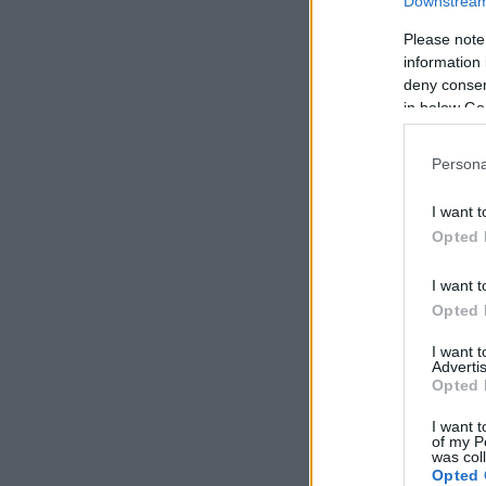
Downstream 
Please note
information 
deny consent
in below Go
Persona
I want t
Opted 
I want t
Opted 
I want 
Advertis
Opted 
I want t
of my P
was col
Opted 