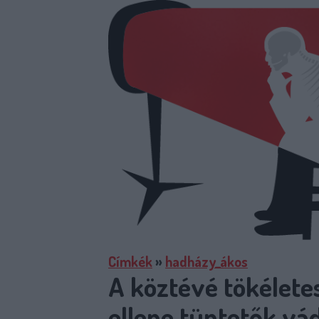
Címkék
»
hadházy_ákos
A köztévé tökéletes
ellene tüntetők vád