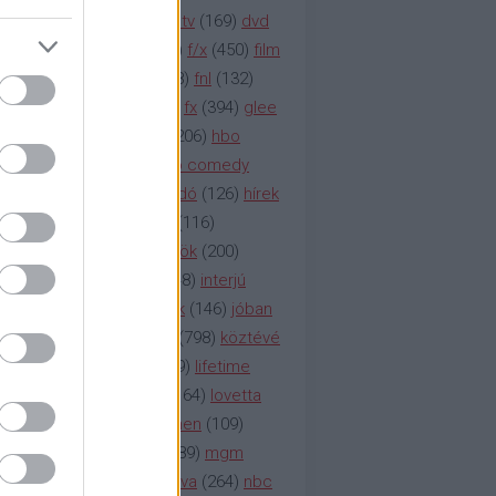
na televízió
(
1212
)
duna tv
(
169
)
dvd
őzetes
(
123
)
emmy
(
189
)
f/x
(
450
)
film
ilmmúzeum
(
903
)
film
(
338
)
fnl
(
132
)
1
)
fox
(
2048
)
fringe
(
163
)
fx
(
394
)
glee
ace klinika
(
173
)
gyász
(
206
)
hbo
HBO
(
107
)
hbo2
(
313
)
hbo comedy
imym
(
154
)
hír
(
2037
)
híradó
(
126
)
hírek
rtv
(
126
)
history channel
(
116
)
nd
(
123
)
horror
(
150
)
hősök
(
200
)
164
)
humor
(
140
)
idol
(
248
)
interjú
ternet
(
484
)
itv
(
122
)
játék
(
146
)
jóban
an
(
119
)
kasza
(
229
)
kép
(
798
)
köztévé
itika
(
618
)
lapszemle
(
169
)
lifetime
sta
(
178
)
lost
(
498
)
lóvé
(
164
)
lovetta
1
(
1692
)
m2
(
991
)
mad men
(
109
)
rádió
(
119
)
médiaipar
(
389
)
mgm
okka
(
142
)
mtv
(
1149
)
mtva
(
264
)
nbc