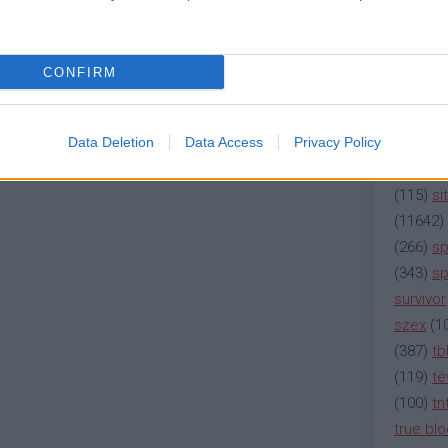
(
2137
)
n
(
195
)
or
(
325
)
po
CONFIRM
rádió
(
3
(
225
)
re
(
2212
)
s
Data Deletion
Data Access
Privacy Policy
(
207
)
sci
(
115
)
si
(
11642
)
(
266
)
sp
(
343
)
sp
survivor
szex
(
1
(
387
)
tb
(
119
)
té
(
100
)
tn
true bl