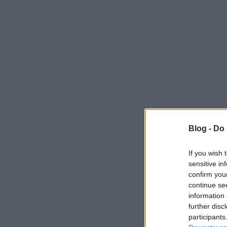
Blog -
Do 
If you wish 
sensitive in
confirm you
continue se
information 
further disc
participants