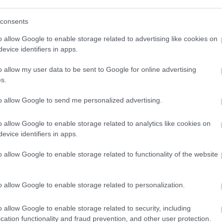
(
111
)
du
consents
(
302
)
el
(
598
)
f
o allow Google to enable storage related to advertising like cookies on
foci
(
17
evice identifiers in apps.
(
227
)
gr
o allow my user data to be sent to Google for online advertising
(
2971
)
s.
(
125
)
h
(
288
)
hí
to allow Google to send me personalized advertising.
homela
o allow Google to enable storage related to analytics like cookies on
house
(
evice identifiers in apps.
(
540
)
in
rosszb
o allow Google to enable storage related to functionality of the website
(
140
)
kr
(
152
)
li
o allow Google to enable storage related to personalization.
(
140
)
m
magyar 
o allow Google to enable storage related to security, including
(
230
)
m
cation functionality and fraud prevention, and other user protection.