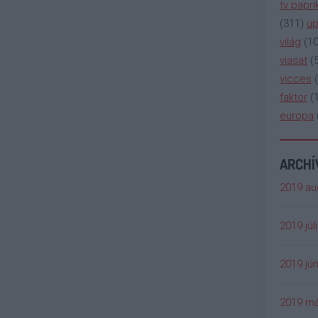
tv papri
(
311
)
up
világ
(
1
viasat
(
vicces
(
faktor
(
europa
ARCH
2019 au
2019 júl
2019 jún
2019 má