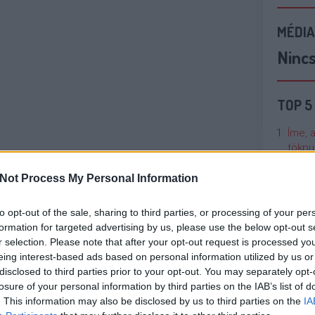
MÉDIA
Ninc
TOP 5
Íme, 
tökpu
Not Process My Personal Information
Talán
Való V
to opt-out of the sale, sharing to third parties, or processing of your per
formation for targeted advertising by us, please use the below opt-out s
Cicci
r selection. Please note that after your opt-out request is processed y
kenta
eing interest-based ads based on personal information utilized by us or
disclosed to third parties prior to your opt-out. You may separately opt-
losure of your personal information by third parties on the IAB’s list of
Nézze
. This information may also be disclosed by us to third parties on the
IA
nálunk