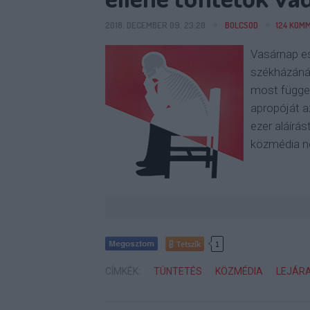
2018. DECEMBER 09. 23:20
BOLCSOD
124
KOMM
Vasárnap es
székházáná
most függet
apropóját a
ezer aláírá
közmédia n
Tetszik
1
CÍMKÉK:
TÜNTETÉS
KÖZMÉDIA
LEJÁR