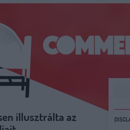
en illusztrálta az
DISCL
jait