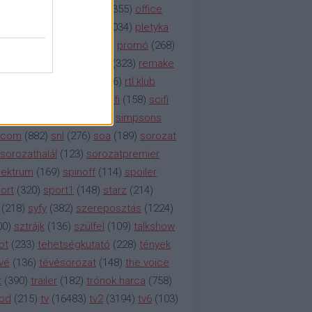
etflix
(
376
)
nézettség
(
1355
)
office
tt
(
159
)
per
(
208
)
pilot
(
1034
)
pletyka
litika
(
310
)
premier
(
135
)
promó
(
268
)
41
)
reality
(
1934
)
reklám
(
323
)
remake
tró
(
287
)
rtl
(
635
)
rtl ii
(
146
)
rtl klub
ajtóközlemény
(
116
)
sci-fi
(
158
)
scifi
 fi
(
533
)
showtime
(
794
)
simpsons
tcom
(
882
)
snl
(
276
)
soa
(
189
)
sorozat
sorozathalál
(
123
)
sorozatpremier
ektrum
(
169
)
spinoff
(
114
)
spoiler
ort
(
320
)
sport1
(
148
)
starz
(
214
)
(
218
)
syfy
(
382
)
szereposztás
(
1224
)
00
)
sztrájk
(
136
)
szülfel
(
109
)
talkshow
bt
(
233
)
tehetségkutató
(
228
)
tények
vé
(
136
)
tévésorozat
(
148
)
the voice
t
(
390
)
trailer
(
182
)
trónok harca
(
758
)
ood
(
215
)
tv
(
16483
)
tv2
(
3194
)
tv6
(
103
)