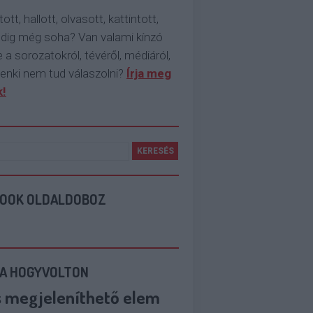
tott, hallott, olvasott, kattintott,
ddig még soha? Van valami kínzó
 a sorozatokról, tévéről, médiáról,
enki nem tud válaszolni?
Írja meg
!
BOOK OLDALDOBOZ
 A HOGYVOLTON
s megjeleníthető elem