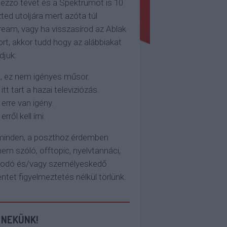
ezzo tévét és a Spektrumot is 10
ted utoljára mert azóta túl
eam, vagy ha visszasírod az Ablak
rt, akkor tudd hogy az alábbiakat
djuk:
, ez nem igényes műsor.
 itt tart a hazai televiziózás.
 erre van igény.
erről kell írni.
 minden, a poszthoz érdemben
em szóló, offtopic, nyelvtannáci,
kodó és/vagy személyeskedő
et figyelmeztetés nélkül törlünk.
 NEKÜNK!