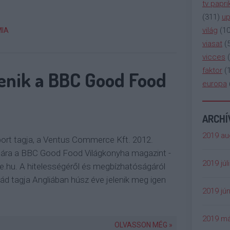
tv papri
(
311
)
up
világ
(
1
IA
viasat
(
vicces
(
faktor
(
enik a BBC Good Food
europa
ARCH
2019 au
ort tagja, a Ventus Commerce Kft. 2012.
útjára a BBC Good Food Világkonyha magazint -
2019 júl
.hu. A hitelességéről és megbízhatóságáról
d tagja Angliában húsz éve jelenik meg igen
2019 jún
2019 má
OLVASSON MÉG »