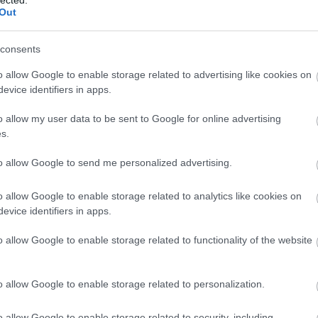
Out
(
111
)
du
MIA
MILLIOMOS SZAKÁCS
GASZTROVETÉLKEDŐ
(
302
)
el
consents
(
598
)
f
foci
(
17
ül a Blog.hu főzős
o allow Google to enable storage related to advertising like cookies on
(
227
)
gr
evice identifiers in apps.
(
107
)
h
o allow my user data to be sent to Google for online advertising
(
125
)
h
s.
(
288
)
hí
homela
to allow Google to send me personalized advertising.
 Street Kitchen, az RTL Klub új főzős műsora. A
house
(
rooldal 12 részes, egyenként félórás műsort kap
o allow Google to enable storage related to analytics like cookies on
(
540
)
in
batonként vetítenek délután 1 órától. A Street
evice identifiers in apps.
rosszb
őnökból ismert Fördős Zé és Havas Dóra…
(
140
)
kr
o allow Google to enable storage related to functionality of the website
(
152
)
li
OLVASSON MÉG »
(
140
)
m
o allow Google to enable storage related to personalization.
magyar 
(
230
)
m
o allow Google to enable storage related to security, including