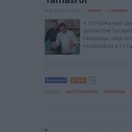
2016. JÚLIUS 21. 17:00
GYÖRGYI
2
KOMMENT
A TV Paprika saját gyá
győztesSzéll Tamásról
házigazdája Jókuti And
mutatkozik be a TV Pa
Tetszik
0
CÍMKÉK:
GASZTRONÓMIA
TVPAPRIKA