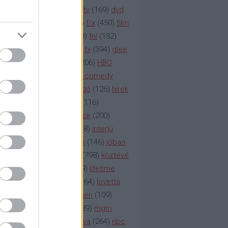
na televízió
(
1212
)
duna tv
(
169
)
dvd
őzetes
(
123
)
emmy
(
189
)
f/x
(
450
)
film
ilmmúzeum
(
903
)
film
(
338
)
fnl
(
132
)
1
)
fox
(
2048
)
fringe
(
163
)
fx
(
394
)
glee
ace klinika
(
173
)
gyász
(
206
)
HBO
bo
(
2971
)
hbo2
(
313
)
hbo comedy
imym
(
154
)
hír
(
2037
)
híradó
(
126
)
hírek
rtv
(
126
)
history channel
(
116
)
nd
(
123
)
horror
(
150
)
hősök
(
200
)
164
)
humor
(
140
)
idol
(
248
)
interjú
ternet
(
484
)
itv
(
122
)
játék
(
146
)
jóban
an
(
119
)
kasza
(
229
)
kép
(
798
)
köztévé
itika
(
618
)
lapszemle
(
169
)
lifetime
sta
(
178
)
lost
(
498
)
lóvé
(
164
)
lovetta
1
(
1692
)
m2
(
991
)
mad men
(
109
)
rádió
(
119
)
médiaipar
(
389
)
mgm
okka
(
142
)
mtv
(
1149
)
mtva
(
264
)
nbc