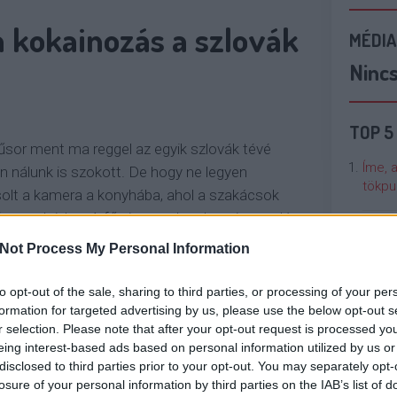
 kokainozás a szlovák
MÉDIA
Ninc
TOP 5
űsor ment ma reggel az egyik szlovák tévé
Íme, 
n nálunk is szokott. De hogy ne legyen
tökpu
solt a kamera a konyhába, ahol a szakácsok
finom ebéden. A főzés azonban kemény meló,
Talán
főleg korán reggel, ezért…
Not Process My Personal Information
Való V
to opt-out of the sale, sharing to third parties, or processing of your per
OLVASSON MÉG »
Cicci
formation for targeted advertising by us, please use the below opt-out s
kenta
r selection. Please note that after your opt-out request is processed y
eing interest-based ads based on personal information utilized by us or
disclosed to third parties prior to your opt-out. You may separately opt-
Nézze
NÓMIA
EBÉD
losure of your personal information by third parties on the IAB’s list of
nálunk