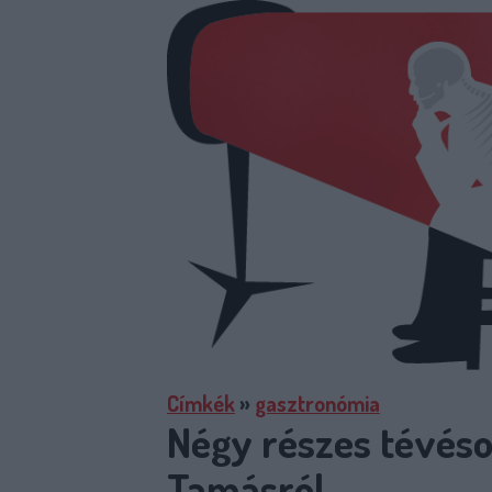
Címkék
»
gasztronómia
Négy részes tévéso
Tamásról