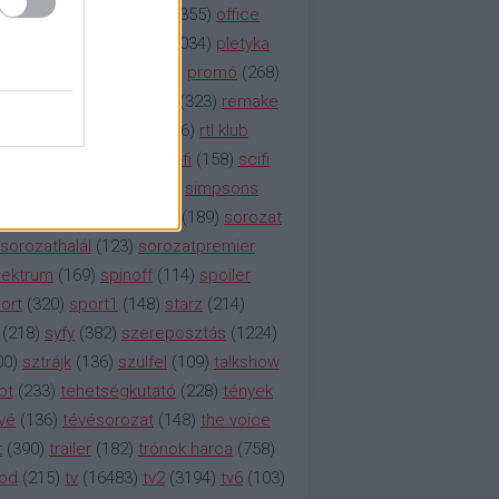
etflix
(
376
)
nézettség
(
1355
)
office
tt
(
159
)
per
(
208
)
pilot
(
1034
)
pletyka
litika
(
310
)
premier
(
135
)
promó
(
268
)
41
)
reality
(
1934
)
reklám
(
323
)
remake
tró
(
287
)
rtl
(
635
)
rtl ii
(
146
)
rtl klub
ajtóközlemény
(
116
)
sci-fi
(
158
)
scifi
 fi
(
533
)
showtime
(
794
)
simpsons
tcom
(
882
)
snl
(
276
)
soa
(
189
)
sorozat
sorozathalál
(
123
)
sorozatpremier
ektrum
(
169
)
spinoff
(
114
)
spoiler
ort
(
320
)
sport1
(
148
)
starz
(
214
)
(
218
)
syfy
(
382
)
szereposztás
(
1224
)
00
)
sztrájk
(
136
)
szülfel
(
109
)
talkshow
bt
(
233
)
tehetségkutató
(
228
)
tények
vé
(
136
)
tévésorozat
(
148
)
the voice
t
(
390
)
trailer
(
182
)
trónok harca
(
758
)
ood
(
215
)
tv
(
16483
)
tv2
(
3194
)
tv6
(
103
)