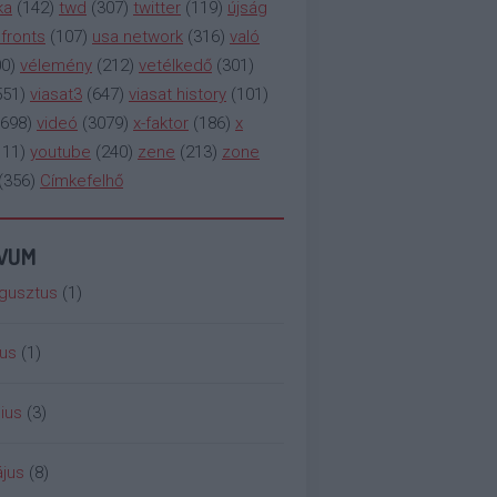
ka
(
142
)
twd
(
307
)
twitter
(
119
)
újság
fronts
(
107
)
usa network
(
316
)
való
00
)
vélemény
(
212
)
vetélkedő
(
301
)
551
)
viasat3
(
647
)
viasat history
(
101
)
698
)
videó
(
3079
)
x-faktor
(
186
)
x
111
)
youtube
(
240
)
zene
(
213
)
zone
(
356
)
Címkefelhő
ÍVUM
gusztus
(
1
)
ius
(
1
)
ius
(
3
)
jus
(
8
)