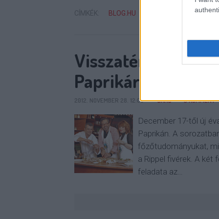
authenti
CÍMKÉK:
BLOG.HU
GASZTRONÓMIA
ST
Visszatér a celebe
Paprikára
2012. NOVEMBER 28. 12:00
BARB
3
KOMMENT
December 17-től új éva
Paprikán. A sorozatban
főzőtudományukat, mint
a Rippel fivérek. A két
feladata az…