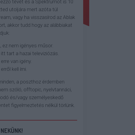
ezzo tévét és a Spektrumot is 10
ted utoljára mert azóta túl
eam, vagy ha visszasírod az Ablak
rt, akkor tudd hogy az alábbiakat
djuk:
, ez nem igényes műsor.
 itt tart a hazai televiziózás.
 erre van igény.
erről kell írni.
 minden, a poszthoz érdemben
em szóló, offtopic, nyelvtannáci,
kodó és/vagy személyeskedő
et figyelmeztetés nélkül törlünk.
 NEKÜNK!