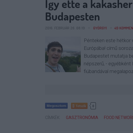
Így ette a kakashe
Budapesten
2016. FEBRUÁR 26. 08:19
GYÖRGYI
49
KOMMEN
Pénteken este hétkor 
Európába! című sorozat
Budapestet mutatja be
népszerű, - egyébként 
fiúbandával megalapo
Tetszik
0
CÍMKÉK:
GASZTRONÓMIA
FOOD NETWOR