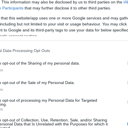
. This information may also be disclosed by us to third parties on the
IA
Participants
that may further disclose it to other third parties.
A Pum
n-csillagos séffel
mögöt
 that this website/app uses one or more Google services and may gath
including but not limited to your visit or usage behaviour. You may click 
ztrovetélkedőt a Tv2-n
 to Google and its third-party tags to use your data for below specifi
ogle consent section.
KULC
omos szakács
l Data Processing Opt Outs
24
(
312
)
KOMMENT
amazon
o opt-out of the Sharing of my personal data.
(
217
)
ax
asztrovetélkedővel várja a nézőket: A milliomos
In
baroms
rsengenek majd, akik dolgoztak már
beszól
nek a modern gasztronómia iránt és…
o opt-out of the Sale of my Personal Data.
(
320
)
br
In
(
512
)
b
to opt-out of processing my Personal Data for Targeted
(
108
)
c
ing.
OLVASSON MÉG »
In
cool
(
3
(
237
)
díj
o opt-out of Collection, Use, Retention, Sale, and/or Sharing
ersonal Data that Is Unrelated with the Purposes for which it
channel
lected.