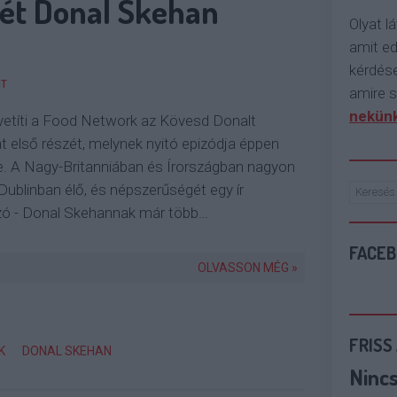
rét Donal Skehan
Olyat lá
amit e
kérdése
T
amire s
nekünk
vetíti a Food Network az Kövesd Donalt
 első részét, melynek nyitó epizódja éppen
. A Nagy-Britanniában és Írországban nagyon
Dublinban élő, és népszerűségét egy ír
zó - Donal Skehannak már több…
FACE
OLVASSON MÉG »
FRISS
K
DONAL SKEHAN
Ninc