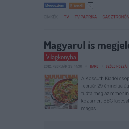
Tetszik
0
CÍMKÉK:
TV
TV PAPRIKA
GASZTRONÓM
Magyarul is megjel
Világkonyha
2012. FEBRUÁR 29. 14:30
BARB
SZÓLJ HOZZÁ!
A Kossuth Kiadói csop
február 29-én indítja 
tudta meg az mmonline
közismert BBC-lapcsalá
magas…