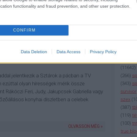
(
2137
)
n
cation functionality and fraud prevention, and other user protection.
REET KITCHEN
FÖRDŐS ZÉ
(
195
)
or
(
325
)
po
rádió
(
3
CONFIRM
s gasztropárbaj a TV
(
225
)
re
(
2212
)
s
(
207
)
sci
Data Deletion
Data Access
Privacy Policy
(
115
)
si
(
11642
)
ddal jelentkezik a Sztárok a pácban a TV
(
266
)
sp
 ezúttal olyan hírességek mérik össze
(
343
)
sp
 Rákóczi Feri, Judy, Jakupcsek Gabriella vagy
survivor
 főzőállásos konyhai díszletben a celebek
szex
(
1
(
387
)
tb
(
119
)
té
(
100
)
tn
OLVASSON MÉG »
true bl