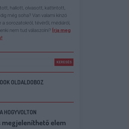
tott, hallott, olvasott, kattintott,
ddig még soha? Van valami kínzó
 a sorozatokról, tévéről, médiáról,
enki nem tud válaszolni?
Írja meg
!
BOOK OLDALDOBOZ
 A HOGYVOLTON
s megjeleníthető elem