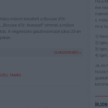
Ha a M
éve néz
mainstr
rtású műsort készített a Bocuse d’Or-
c. műso
, „Bocuse d’Or: Aranyséf” címmel, a műsor
mi is tu
rás. A négyrészes gasztrosorozat július 23-án
1) Nem
prikán.
2) Igen,
3) Igen,
OLVASSON MÉG »
4) Igen, 
Ja, és
hozzá n
SZÉLL TAMÁS
gyaláz
komment
ÍRJON