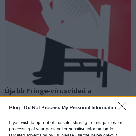
Újabb Fringe-vírusvideó a
záróévadhoz
Blog -
Do Not Process My Personal Information
sixx
•
2012. szeptember 17.
0
If you wish to opt-out of the sale, sharing to third parties, or
Szeptember 28-án jön a lezárás, remélhetóleg fasza
processing of your personal or sensitive information for
epizódokkal.
targeted advertising by us, please use the below opt-out