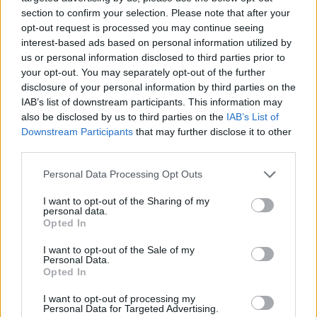
section to confirm your selection. Please note that after your
Promóképek délutánra: Fringe, The
opt-out request is processed you may continue seeing
interest-based ads based on personal information utilized by
Walking Dead, Revenge
us or personal information disclosed to third parties prior to
your opt-out. You may separately opt-out of the further
sixx
•
2012. szeptember 17.
9
disclosure of your personal information by third parties on the
IAB’s list of downstream participants. This information may
Három sorozatról is vannak promóképeink, a Fringe-
also be disclosed by us to third parties on the
IAB’s List of
ről ráadásul forgatási galériát prezentálunk, bezony.
Downstream Participants
that may further disclose it to other
A The Walking Dead harmadik évados szereplőiről
third parties.
készült galéria elég stílusos lett, a Revenge második
Please note that this website/app uses one or more Google
évadosa viszont kicsit spoileres az első etapot a
Personal Data Processing Opt Outs
services and may gather and store information including but
köztévén követő…
not limited to your visit or usage behaviour. You may click to
I want to opt-out of the Sharing of my
personal data.
grant or deny consent to Google and its third-party tags to
Opted In
use your data for below specified purposes in below Google
consent section.
I want to opt-out of the Sale of my
Personal Data.
Opted In
I want to opt-out of processing my
Personal Data for Targeted Advertising.