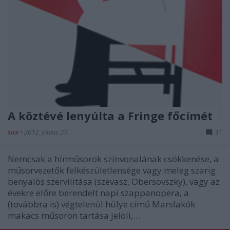
A köztévé lenyúlta a Fringe főcímét
sixx
•
2012. június 27.
31
Nemcsak a hírműsorok színvonalának csökkenése, a
műsorvezetők felkészületlensége vagy meleg szarig
benyalós szervilitása (szevasz, Obersovszky), vagy az
évekre előre berendelt napi szappanopera, a
(továbbra is) végtelenül hülye című Marslakók
makacs műsoron tartása jelöli,…