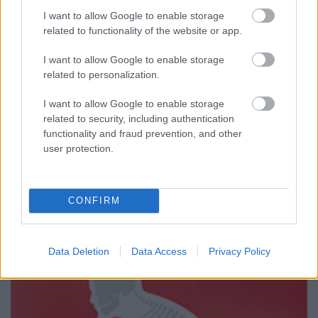
évadának első képsorai jutottak, tessék szeretni őket
I want to allow Google to enable storage
is.
related to functionality of the website or app.
I want to allow Google to enable storage
Hírek kávé mellé
related to personalization.
sixx
•
2012. július 26.
3
I want to allow Google to enable storage
related to security, including authentication
Ideiglenesen leállt a Fringe forgatása, mert John
functionality and fraud prevention, and other
Noble és Blair Brown egészségügyi problémákkal
user protection.
küszködik (Noble nem tud aludni mostanában),
Jasika Nicole (képünkön) meg ráadásképpen
összetörte a kocsiját meg saját magát is egy kicsit.
CONFIRM
Mark Strong 2006-ban eljátszotta a…
Data Deletion
Data Access
Privacy Policy