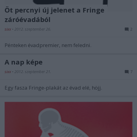
Öt percnyi új jelenet a Fringe
záróévadából
sixx
•
2012. szeptember 26.
2
Pénteken évadpremier, nem feledni.
A nap képe
sixx
•
2012. szeptember 21.
7
Egy fasza Fringe-plakát az évad elé, höjj.