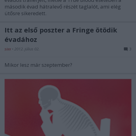
második évad hátralevő részét taglalót, ami elég
ütősre sikeredett.
Itt az első poszter a Fringe ötödik
évadához
sixx
•
2012. július 02.
3
Mikor lesz már szeptember?