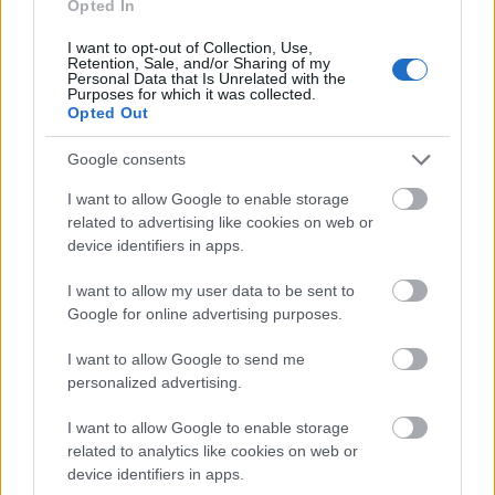
Opted In
I want to opt-out of Collection, Use,
Retention, Sale, and/or Sharing of my
Personal Data that Is Unrelated with the
Purposes for which it was collected.
Opted Out
Google consents
I want to allow Google to enable storage
related to advertising like cookies on web or
device identifiers in apps.
I want to allow my user data to be sent to
Promók halomra: nyakunkon a tévés
Google for online advertising purposes.
ősz II.
I want to allow Google to send me
sixx
•
2012. augusztus 23.
1
personalized advertising.
I want to allow Google to enable storage
Mára a Fringe kopasz Observerekkel teli videója, az
related to analytics like cookies on web or
ITV új drámákat bemutató videója, a Kóma-
device identifiers in apps.
minisorozat előzetes és a Gengszerkorzó új