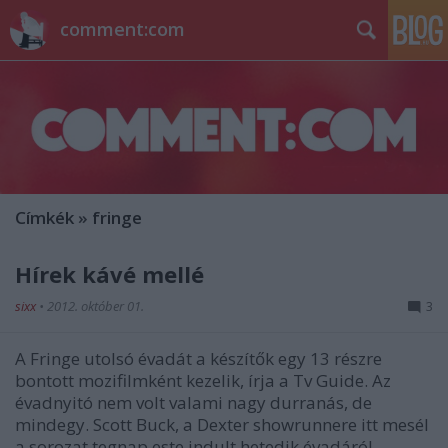
comment:com
Címkék
»
fringe
Hírek kávé mellé
sixx
•
2012. október 01.
3
A Fringe utolsó évadát a készítők egy 13 részre
bontott mozifilmként kezelik, írja a Tv Guide. Az
évadnyitó nem volt valami nagy durranás, de
mindegy. Scott Buck, a Dexter showrunnere itt mesél
a sorozat tegnap este indult hetedik évadáról.