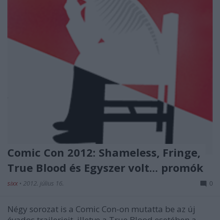
Comic Con 2012: Shameless, Fringe,
True Blood és Egyszer volt... promók
sixx
•
2012. július 16.
0
Négy sorozat is a Comic Con-on mutatta be az új
évados trailerjeit, illetve a True Blood esetében a