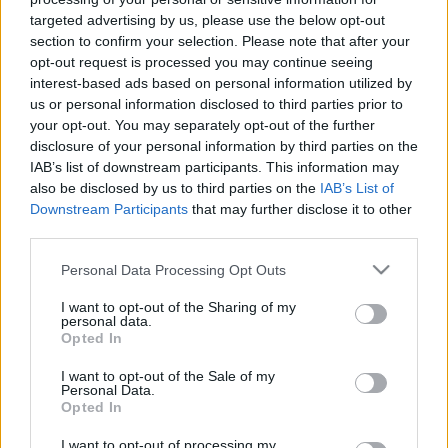
targeted advertising by us, please use the below opt-out
section to confirm your selection. Please note that after your
opt-out request is processed you may continue seeing
interest-based ads based on personal information utilized by
us or personal information disclosed to third parties prior to
Hírek kávé mellé
your opt-out. You may separately opt-out of the further
disclosure of your personal information by third parties on the
sixx
•
2016. február 04.
9
IAB’s list of downstream participants. This information may
also be disclosed by us to third parties on the
IAB’s List of
Itt egy olvasmányos forgatási riport a The Walking
Downstream Participants
that may further disclose it to other
Dead munkálatairól, sok ígérettel, kevés spoilerrel.
third parties.
(kép: TVGuide) Miley Cyrus a The Voice-ban lesz
Please note that this website/app uses one or more Google
Personal Data Processing Opt Outs
énektanár. Nem vicc. Mondjuk kurvajó hangja van.
services and may gather and store information including but
Megvannak a 200. The Big Bang Theory-epizód
not limited to your visit or usage behaviour. You may click to
I want to opt-out of the Sharing of my
vendégsztárjai: Adam West (az oridzsinál Batman!),
personal data.
grant or deny consent to Google and its third-party tags to
Opted In
…
use your data for below specified purposes in below Google
consent section.
I want to opt-out of the Sale of my
Personal Data.
Fortitude: a Twin Peaks az északi
Opted In
sarkkörön túlra költözött
I want to opt-out of processing my