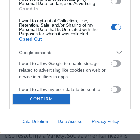
Personal Data for Targeted Advertising.
sixx
•
2015. február 04.
17
Opted In
Azért érdemes nemcsak az amerikai
I want to opt-out of Collection, Use,
Retention, Sale, and/or Sharing of my
sorozattermésre odafigyelni, hanem egy kicsit
Personal Data that Is Unrelated with the
nyitottabb szemmel járkálni a kontenthalomban,
Purposes for which it was collected.
Opted Out
mert ki lehet kukázni olyan, nem igazán promózott
gyöngyszemeket is, mint például a Fortutide, a Sky
Google consents
Atlantic idei sorozatát, ami az első (dupla)résszel
úgy…
I want to allow Google to enable storage
related to advertising like cookies on web or
Páneurópai premier a SKY jeges
device identifiers in apps.
krimisorozatának
I want to allow my user data to be sent to
Google for online advertising purposes.
sixx
•
2015. január 14.
3
CONFIRM
I want to allow Google to send me
Az Egyesült Királyság, Írország, Németország,
personalized advertising.
Ausztria és Olaszország tévénézői ugyanazon a
Data Deletion
Data Access
Privacy Policy
napon láthatják a SKY Fortitude című sorozatának
I want to allow Google to enable storage
első részét, írja a Variety. Sőt, az amerikai nézők is
related to analytics like cookies on web or