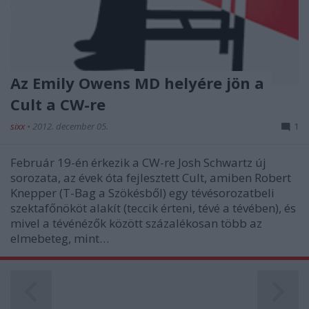
Az Emily Owens MD helyére jön a
Cult a CW-re
sixx
•
2012. december 05.
1
Február 19-én érkezik a CW-re Josh Schwartz új
sorozata, az évek óta fejlesztett Cult, amiben Robert
Knepper (T-Bag a Szökésből) egy tévésorozatbeli
szektafőnököt alakít (teccik érteni, tévé a tévében), és
mivel a tévénézők között százalékosan több az
elmebeteg, mint…