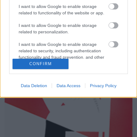
revival újabb eleme érkezik 3 hét múlva a CW-re,
I want to allow Google to enable storage
mégpedig a Cult, ami egy tévéműsorról, illetve a
related to functionality of the website or app.
köré épülő szektáról és annak sötét lelkű vezéréről
szól majd. A főszereplők között ott lesz Robert
I want to allow Google to enable storage
related to personalization.
Knepper is, akit…
I want to allow Google to enable storage
related to security, including authentication
functionality and fraud prevention, and other
user protection.
CONFIRM
Data Deletion
Data Access
Privacy Policy