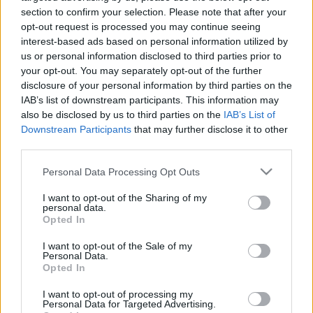
America's Got Talent (a Csillag születik egyik anyja)
section to confirm your selection. Please note that after your
új zsűritagja. Sharon Osbourne helyére ül majd be,
opt-out request is processed you may continue seeing
és van neki tapasztalata is, hiszen korábban az
interest-based ads based on personal information utilized by
ausztrál X-Factorban már kipróbálta magát a
us or personal information disclosed to third parties prior to
zsűriasztal mögött. A…
your opt-out. You may separately opt-out of the further
disclosure of your personal information by third parties on the
IAB’s list of downstream participants. This information may
Cult - Ne ítélj a pilotból
also be disclosed by us to third parties on the
IAB’s List of
Downstream Participants
that may further disclose it to other
Chat Géza
•
2013. február 20.
4
third parties.
A sokat sejtető előzetesek után kicsit többre vágyott
Please note that this website/app uses one or more Google
Personal Data Processing Opt Outs
a lelkes tévéfogyasztó, ahogy én is, de ez még
services and may gather and store information including but
étvágygerjesztőnek is csak pont arra elég, hogy mint
not limited to your visit or usage behaviour. You may click to
I want to opt-out of the Sharing of my
personal data.
a fogtömés helyére becuppant pörköltös maradék,
grant or deny consent to Google and its third-party tags to
Opted In
egész álló nap cseszteti az ember idegrendszerét.
use your data for below specified purposes in below Google
consent section.
Nem, nem a menzás…
I want to opt-out of the Sale of my
Personal Data.
Opted In
I want to opt-out of processing my
Personal Data for Targeted Advertising.