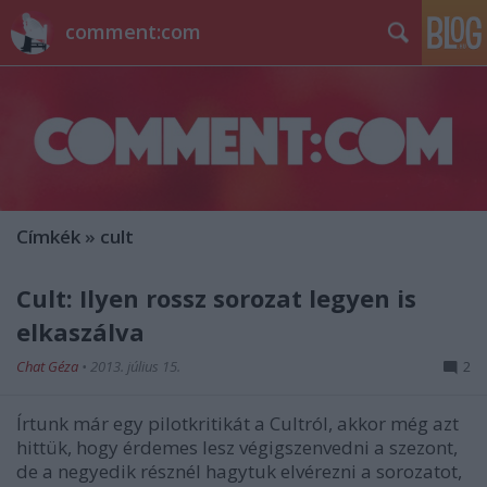
comment:com
Címkék
»
cult
Cult: Ilyen rossz sorozat legyen is
elkaszálva
Chat Géza
•
2013. július 15.
2
Írtunk már egy pilotkritikát a Cultról, akkor még azt
hittük, hogy érdemes lesz végigszenvedni a szezont,
de a negyedik résznél hagytuk elvérezni a sorozatot,