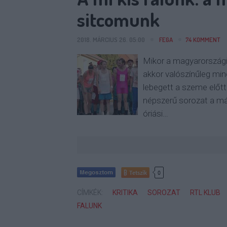
sitcomunk
2018. MÁRCIUS 26. 05:00
FEGA
74
KOMMENT
Mikor a magyarországi
akkor valószínűleg min
lebegett a szeme előtt
népszerű sorozat a má
óriási…
Tetszik
0
CÍMKÉK:
KRITIKA
SOROZAT
RTL KLUB
FALUNK