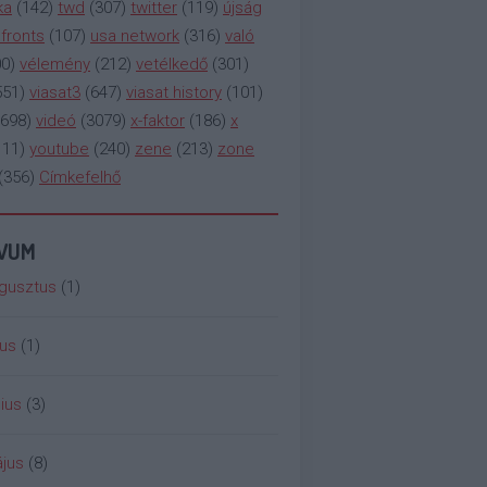
ka
(
142
)
twd
(
307
)
twitter
(
119
)
újság
fronts
(
107
)
usa network
(
316
)
való
00
)
vélemény
(
212
)
vetélkedő
(
301
)
551
)
viasat3
(
647
)
viasat history
(
101
)
698
)
videó
(
3079
)
x-faktor
(
186
)
x
111
)
youtube
(
240
)
zene
(
213
)
zone
(
356
)
Címkefelhő
ÍVUM
gusztus
(
1
)
ius
(
1
)
ius
(
3
)
jus
(
8
)