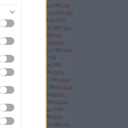
na televízió
(
1212
)
duna tv
(
169
)
dvd
őzetes
(
123
)
emmy
(
189
)
f/x
(
450
)
film
ilmmúzeum
(
903
)
film
(
338
)
fnl
(
132
)
1
)
fox
(
2048
)
fringe
(
163
)
fx
(
394
)
glee
ace klinika
(
173
)
gyász
(
206
)
hbo
HBO
(
107
)
hbo2
(
313
)
hbo comedy
imym
(
154
)
hír
(
2037
)
híradó
(
126
)
hírek
rtv
(
126
)
history channel
(
116
)
nd
(
123
)
horror
(
150
)
hősök
(
200
)
164
)
humor
(
140
)
idol
(
248
)
interjú
ternet
(
484
)
itv
(
122
)
játék
(
146
)
jóban
an
(
119
)
kasza
(
229
)
kép
(
798
)
köztévé
itika
(
618
)
lapszemle
(
169
)
lifetime
sta
(
178
)
lost
(
498
)
lóvé
(
164
)
lovetta
1
(
1692
)
m2
(
991
)
mad men
(
109
)
rádió
(
119
)
médiaipar
(
389
)
mgm
okka
(
142
)
mtv
(
1149
)
mtva
(
264
)
nbc