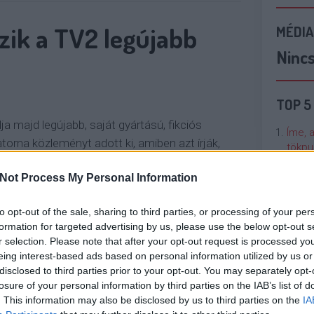
ik a TV2 legújabb
MÉDIA
Ninc
TOP 5
 majd legújabb, saját gyártású, fikciós
Íme, 
torna közleményt adott ki, amiben azt írják,
tökpu
án, szombaton 21:30-tól indul majd a
Not Process My Personal Information
Kovács Patríciával és Dobó Katával a
Talán
ont azután, hogy véget ér az RTL…
Való V
to opt-out of the sale, sharing to third parties, or processing of your per
formation for targeted advertising by us, please use the below opt-out s
Cicci
r selection. Please note that after your opt-out request is processed y
OLVASSON MÉG »
kenta
eing interest-based ads based on personal information utilized by us or
disclosed to third parties prior to your opt-out. You may separately opt-
losure of your personal information by third parties on the IAB’s list of
Nézze
. This information may also be disclosed by us to third parties on the
IA
nálunk
ENTLAB
KORHATÁROS SZERELEM