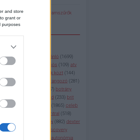
er and store
pedék benéz az Instagramszűrők
to grant or
ti rögvalóságba
ed purposes
SSZAVAK
a&e
(
133
)
abc
(
1958
)
ajánló
(
1699
)
(
112
)
amc
(
913
)
animációs
(
109
)
atv
n
(
531
)
baki
(
261
)
barátok közt
(
144
)
ág
(
130
)
bbc
(
403
)
beharangozó
(
281
)
(
314
)
blikk
(
338
)
bors
(
267
)
botrány
eaking
(
124
)
breaking bad
(
233
)
brit
sg
(
258
)
bulvár
(
995
)
cbs
(
1865
)
celeb
inemax
(
706
)
comedy central
(
518
)
58
)
csaj
(
177
)
csi
(
159
)
cw
(
882
)
dexter
(
247
)
discovery
(
249
)
discovery
(
111
)
doku
(
127
)
duna ii autonómia