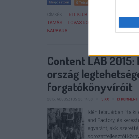
Tetszik
0
CÍMKÉK:
RTL KLUB
VÍGJÁTÉK
CSUJA IM
TAMÁS
LOVAS ROZI
MAGYAR SOROZAT
BARBARA
Content LAB 2015: 
ország legtehetsé
forgatókönyvíróit
2015. AUGUSZTUS 28. 14:58
SIXX
13
KOMMENT
Idén februárban írta k
and Factory, és kerest
egyaránt, akik szerett
sorozatfejlesztői kör