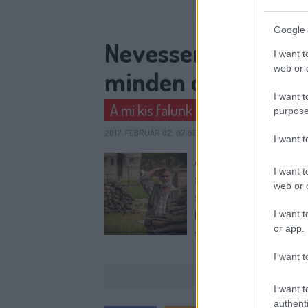
Google 
Nevessen a magyar
I want t
web or d
minden csütörtök 
I want t
A mi kis falunk (RTL Klub)
purpose
2017. FEBRUÁR 02. 07:00
FEGA
79
KOMMENT
I want 
A mi kis falunk elkész
I want t
szeretné, hogy magasa
web or d
sorozatgyártás, illetv
falunkat ugyanis a Cont
I want t
or app.
szemlélettel igyekezn
I want t
I want t
authenti