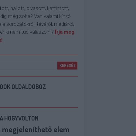
tott, hallott, olvasott, kattintott,
ddig még soha? Van valami kínzó
 a sorozatokról, tévéről, médiáról,
enki nem tud válaszolni?
Írja meg
!
BOOK OLDALDOBOZ
 A HOGYVOLTON
s megjeleníthető elem