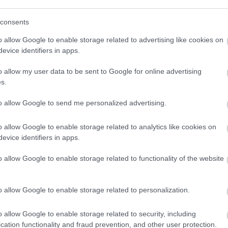
(
111
)
du
consents
(
302
)
el
 kilátástalanságon
(
598
)
f
o allow Google to enable storage related to advertising like cookies on
foci
(
17
evice identifiers in apps.
este
(
227
)
gr
o allow my user data to be sent to Google for online advertising
(
2971
)
s.
(
125
)
h
(
288
)
hí
to allow Google to send me personalized advertising.
homela
ültét kitörő örömmel fogadhatja mindenki, aki
o allow Google to enable storage related to analytics like cookies on
house
(
bb fokozatba kapcsoljon a hazai
evice identifiers in apps.
(
540
)
in
e ne csak drámasorozatok készüljenek. A mi kis
rosszb
ent Lab Factory készítette, akik teljesen új
o allow Google to enable storage related to functionality of the website
(
140
)
kr
ek…
(
152
)
li
o allow Google to enable storage related to personalization.
(
140
)
m
OLVASSON MÉG »
magyar 
o allow Google to enable storage related to security, including
(
230
)
m
cation functionality and fraud prevention, and other user protection.