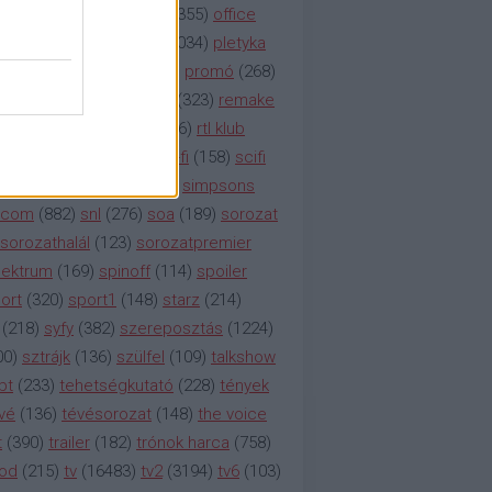
etflix
(
376
)
nézettség
(
1355
)
office
tt
(
159
)
per
(
208
)
pilot
(
1034
)
pletyka
litika
(
310
)
premier
(
135
)
promó
(
268
)
41
)
reality
(
1934
)
reklám
(
323
)
remake
tró
(
287
)
rtl
(
635
)
rtl ii
(
146
)
rtl klub
ajtóközlemény
(
116
)
sci-fi
(
158
)
scifi
 fi
(
533
)
showtime
(
794
)
simpsons
tcom
(
882
)
snl
(
276
)
soa
(
189
)
sorozat
sorozathalál
(
123
)
sorozatpremier
ektrum
(
169
)
spinoff
(
114
)
spoiler
ort
(
320
)
sport1
(
148
)
starz
(
214
)
(
218
)
syfy
(
382
)
szereposztás
(
1224
)
00
)
sztrájk
(
136
)
szülfel
(
109
)
talkshow
bt
(
233
)
tehetségkutató
(
228
)
tények
vé
(
136
)
tévésorozat
(
148
)
the voice
t
(
390
)
trailer
(
182
)
trónok harca
(
758
)
ood
(
215
)
tv
(
16483
)
tv2
(
3194
)
tv6
(
103
)