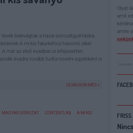
Olyat lá
amit e
kérdése
amire s
 tévék belevágtak a hazai sorozatgyártásba,
nekünk
denkinek A mi kis falunkéhoz hasonló siker
. A már az első évadban is kifejezetten
sodik évadra tovább tudta növelni egyébként is
FACE
OLVASSON MÉG »
MAGYAR SOROZAT
CONTENTLAB
A MI KIS
FRISS
Ninc