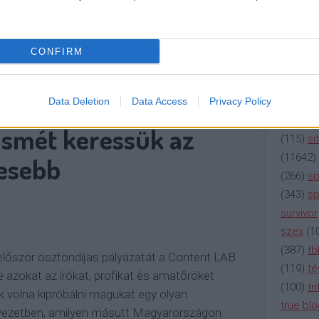
(
2137
)
n
(
195
)
or
RE
REVICZKY GÁBOR
SZABÓ GYŐZŐ
LENGYEL
(
325
)
po
CONFIRM
CONTENTLAB
A MI KIS FALUNK
HÁMORI
rádió
(
3
(
225
)
re
(
2212
)
s
Data Deletion
Data Access
Privacy Policy
(
207
)
sci
Ismét keressük az
(
115
)
si
(
11642
)
gesebb
(
266
)
sp
(
343
)
sp
survivor
szex
(
1
(
387
)
tb
i először ösztöndíjas pályázatát a Content LAB
(
119
)
té
e azokat az írókat, profikat és amatőröket
(
100
)
tn
ék volna kipróbálni magukat egy olyan
true bl
nyezetben, amilyen másutt Magyarországon