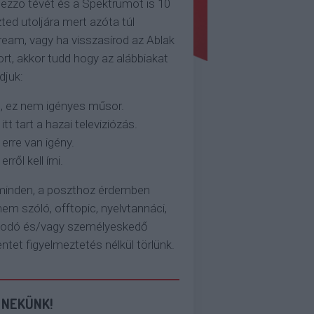
ezzo tévét és a Spektrumot is 10
ted utoljára mert azóta túl
eam, vagy ha visszasírod az Ablak
rt, akkor tudd hogy az alábbiakat
djuk:
, ez nem igényes műsor.
 itt tart a hazai televiziózás.
 erre van igény.
erről kell írni.
 minden, a poszthoz érdemben
em szóló, offtopic, nyelvtannáci,
kodó és/vagy személyeskedő
et figyelmeztetés nélkül törlünk.
 NEKÜNK!