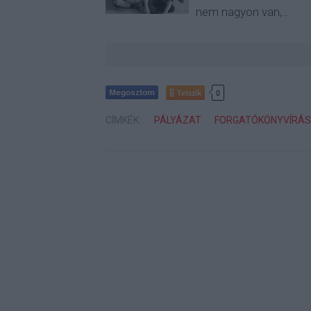
nem nagyon van,…
Tetszik
0
CÍMKÉK:
PÁLYÁZAT
FORGATÓKÖNYVÍRÁS