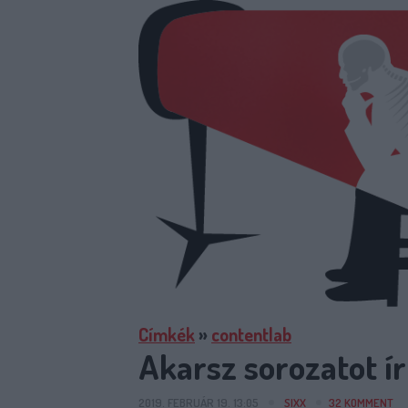
Címkék
»
contentlab
Akarsz sorozatot ír
2019. FEBRUÁR 19. 13:05
SIXX
32
KOMMENT