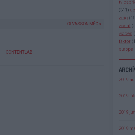
tv papri
(
311
)
up
világ
(
1
OLVASSON MÉG »
viasat
(
vicces
(
faktor
(
europa
CONTENTLAB
ARCH
2019 au
2019 júl
2019 jún
2019 má