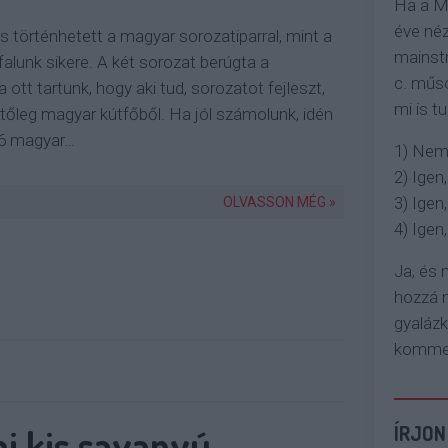
Ha a M
éve néz
s történhetett a magyar sorozatiparral, mint a
mainstr
falunk sikere. A két sorozat berúgta a
c. műso
 ott tartunk, hogy aki tud, sorozatot fejleszt,
mi is tu
tőleg magyar kútfőből. Ha jól számolunk, idén
16 magyar…
1) Nem
2) Igen,
3) Igen,
OLVASSON MÉG »
4) Igen, 
Ja, és
hozzá n
gyaláz
komment
mi kis savanyú
ÍRJON