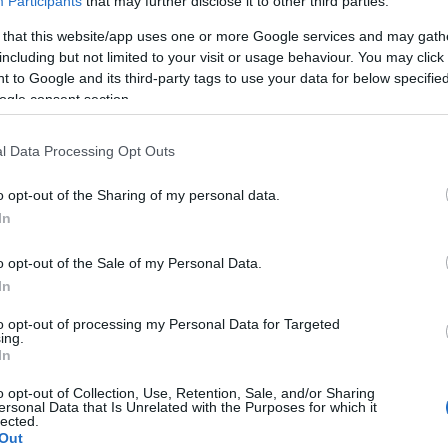
Participants
that may further disclose it to other third parties.
 that this website/app uses one or more Google services and may gath
A Pum
including but not limited to your visit or usage behaviour. You may click 
mögöt
ordja a puskát
 to Google and its third-party tags to use your data for below specifi
ogle consent section.
KULC
l Data Processing Opt Outs
ub A mi kis falunk című sorozata, aminek a
24
(
312
)
a tovább mögött lehet elolvasni.
o opt-out of the Sharing of my personal data.
amazon
In
(
217
)
ax
baroms
o opt-out of the Sale of my Personal Data.
beszól
In
OLVASSON MÉG »
(
320
)
br
to opt-out of processing my Personal Data for Targeted
(
512
)
b
ing.
In
(
108
)
c
cool
(
3
o opt-out of Collection, Use, Retention, Sale, and/or Sharing
MAGYAR SOROZAT
CONTENTLAB
A MI KIS
ersonal Data that Is Unrelated with the Purposes for which it
(
237
)
díj
lected.
Out
channel