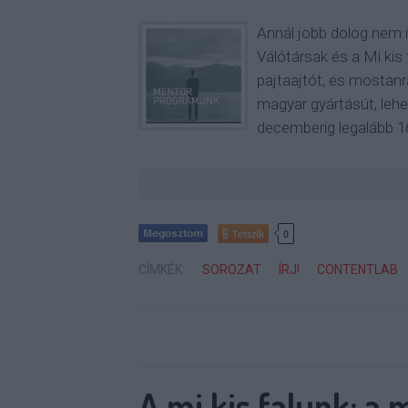
Annál jobb dolog nem i
Válótársak és a Mi kis 
pajtaajtót, és mostanra
magyar gyártásút, lehe
decemberig legalább 
Tetszik
0
CÍMKÉK:
SOROZAT
ÍRJ!
CONTENTLAB
A mi kis falunk: a 