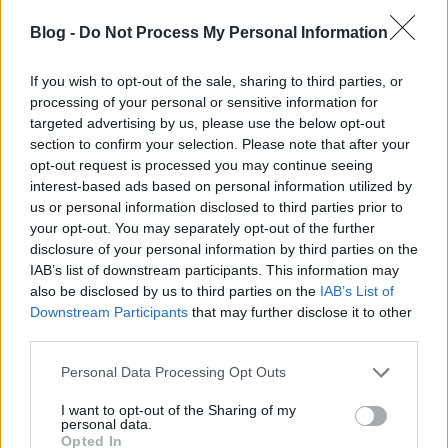
igazságot osztó vak ügyvédet Charlie Cox alakítja.
(via Geektyrant) Levetítettek egy exkluzív trailert a
Blog -
Do Not Process My Personal Information
Playstation saját gyártású sorozatához, a Powershez,
aminek a sztoriját…
If you wish to opt-out of the sale, sharing to third parties, or
processing of your personal or sensitive information for
targeted advertising by us, please use the below opt-out
section to confirm your selection. Please note that after your
opt-out request is processed you may continue seeing
interest-based ads based on personal information utilized by
us or personal information disclosed to third parties prior to
your opt-out. You may separately opt-out of the further
disclosure of your personal information by third parties on the
IAB’s list of downstream participants. This information may
also be disclosed by us to third parties on the
IAB’s List of
Downstream Participants
that may further disclose it to other
third parties.
Please note that this website/app uses one or more Google
Personal Data Processing Opt Outs
services and may gather and store information including but
not limited to your visit or usage behaviour. You may click to
I want to opt-out of the Sharing of my
personal data.
grant or deny consent to Google and its third-party tags to
Opted In