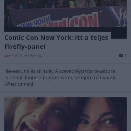
Comic Con New York: itt a teljes
Firefly-panel
sixx
•
2015. október 14.
3
Nevessünk és sírjunk. A szereplőgárda továbbra
is benne lenne a folytatásban, szóljon már valaki
Whedonnek!