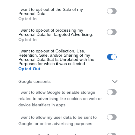
use your data for below specified purposes in below Google
consent section.
I want to opt-out of the Sale of my
Personal Data.
Opted In
A Family Guy és a Simpsons szereplői
I want to opt-out of processing my
összebarátkoznak
Personal Data for Targeted Advertising.
Opted In
index
•
2014. július 29.
3
I want to opt-out of Collection, Use,
Retention, Sale, and/or Sharing of my
Personal Data that Is Unrelated with the
Kijött a hivatalos előztes a The Family Guy következő
Purposes for which it was collected.
szezonjában látható különleges részhez. Ebben a
Opted Out
rendhagyó epizódban Peter és családja
Springfieldbe látogat, ahol találkoznak a másik
Google consents
legendás tévés rajzfilmcsalád, a The Simpsons
I want to allow Google to enable storage
tagjaival. Az egyórás részben össze is…
related to advertising like cookies on web or
device identifiers in apps.
Kiefer Sutherland tehetségtelen,
I want to allow my user data to be sent to
mindenki utál vele dolgozni
Google for online advertising purposes.
Legalábbis ezt mondta Freddie Prinze Jr. az idei