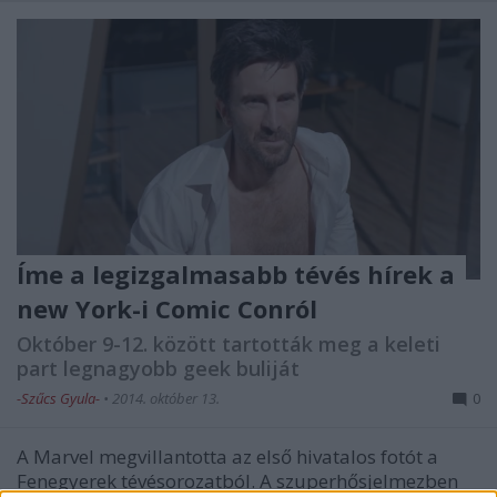
Íme a legizgalmasabb tévés hírek a
new York-i Comic Conról
Október 9-12. között tartották meg a keleti
part legnagyobb geek buliját
-Szűcs Gyula-
•
2014. október 13.
0
A Marvel megvillantotta az első hivatalos fotót a
Fenegyerek tévésorozatból. A szuperhősjelmezben