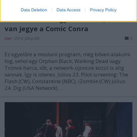
Data Deletion
Data Access
Privacy Policy
És most lehet irigykedni arra, akinek
van jegye a Comic Conra
sixx
•
2014. július 08.
3
Ez egyelőre a mostani program, még bőven alakulni
fog, sehol egy Orphan Black, Walking Dead vagy
Trónok harca, sőt, a network-újoncok közül is alig
vannak. Így is istenes. Július 23. Pilot screening: The
Flash (CW), Constantine (NBC), iZombie (CW) Július
24. Dig (USA Network)…