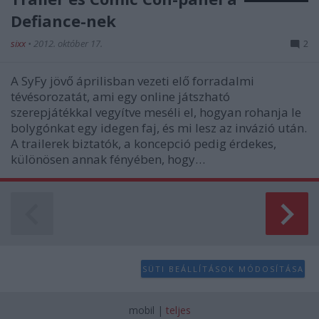
Defiance-nek
sixx
•
2012. október 17.
2
A SyFy jövő áprilisban vezeti elő forradalmi
tévésorozatát, ami egy online játszható
szerepjátékkal vegyítve meséli el, hogyan rohanja le
bolygónkat egy idegen faj, és mi lesz az invázió után.
A trailerek biztatók, a koncepció pedig érdekes,
különösen annak fényében, hogy…
SÜTI BEÁLLÍTÁSOK MÓDOSÍTÁSA
mobil
|
teljes