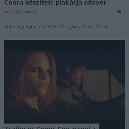
Conra készített plakátja odaver
sixx
•
2013. július 19.
7
Kéne egy ilyen a szerlesztőségbe a falra. Most.
Trailer és Comic Con-panel a