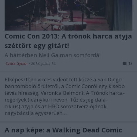
Comic Con 2013: A trónok harca atyja
széttört egy gitárt!
A háttérben Neil Gaiman somfordál
-Szűcs Gyula-
•
2013. július 19.
13
Elképesztően vicces videót tett közzé a San Diego-
ban tomboló őrületről, a Comic Conról egy kisebb
tévés híresség, Veronica Belmont. A Trónok harca-
regények (leánykori nevén: Tűz és jég dala-
ciklus) atyja és az HBO sorozatverziójának
nagybácsija egyszerűen…
A nap képe: a Walking Dead Comic