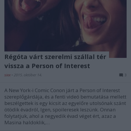
Régóta várt szerelmi szállal tér
vissza a Person of Interest
sixx
•
2015. október 14.
3
A New York-i Comic Conon járt a Person of Interest
szereplőgárdája, és a fenti videó bemutatása mellett
beszélgettek is egy kicsit az egyelőre utolsónak szánt
ötödik évadról, Igen, spoileresek leszünk. Onnan
folytatjuk, ahol a negyedik évad véget ért, azaz a
Masina haldoklik,…