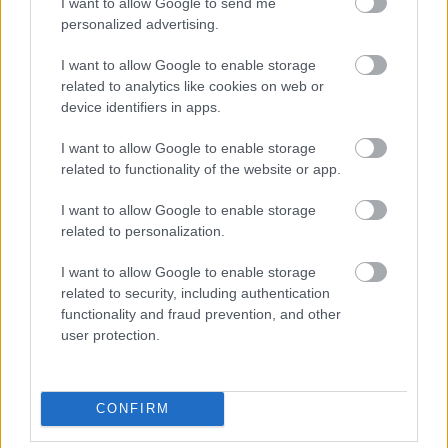
Comic Conon
I want to allow Google to send me
personalized advertising.
-Szűcs Gyula-
•
2014. július 28.
60
I want to allow Google to enable storage
A '90-es évek tinihorrorjaiból és vígjátékaiból
related to analytics like cookies on web or
kihagyhatatlan, mára viszont totálisan elkallódott
device identifiers in apps.
Freddie Prinze Jr. meglepő visszaemlékezésben
szidta Kiefer Sutherlandet a hétvégi Comic Conon
I want to allow Google to enable storage
(2009-ben ugyanis együtt forgatták a 24 utolsó
related to functionality of the website or app.
évadát): "Benne voltam a 24-ben,…
I want to allow Google to enable storage
related to personalization.
Hírek kávé mellé
I want to allow Google to enable storage
sixx
•
2014. július 24.
4
related to security, including authentication
functionality and fraud prevention, and other
A CW azonnali hatállyal elkaszálta a Seed és
user protection.
a Backpackers című nyári sorozatait, és előrébb
hozta az America's Next Top Model 21. évadának
premierjét. Jessica Biel a világ legdögösebb
CONFIRM
tudósnőjét alakítja majd a New Girl új évadában.
Portia de Rossi a Scandal negyedik…