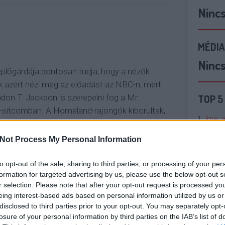
Ninc
MÉDIA
Ninc
eplőgárdája pontosan tudja, hogy a nézők
 azért nézi meg az előadást az NBC-n, mert
TOP 5
ndon T. Jackson is szerepelni fog a Mr.
sitcomban. A Homeland-rajongók kiborultak,
Íme, 
nem…
tökpu
Not Process My Personal Information
OLVASSON MÉG »
Talán
to opt-out of the sale, sharing to third parties, or processing of your per
Való V
formation for targeted advertising by us, please use the below opt-out s
r selection. Please note that after your opt-out request is processed y
Cicci
eing interest-based ads based on personal information utilized by us or
BS
NBC
CW
VIDEÓ
HÍR
SHOWTIME
kenta
disclosed to third parties prior to your opt-out. You may separately opt-
SZEREPOSZTÁS
CONAN
FX
THE STRAIN
losure of your personal information by third parties on the IAB’s list of
LEEPY HOLLOW
MINDY PROJECT
BROAD CITY