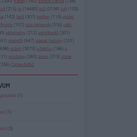
t
(
390
)
trailer
(
182
)
trónok harca
(
758
)
ood
(
215
)
tv
(
16483
)
tv2
(
3194
)
tv6
(
103
)
ka
(
142
)
twd
(
307
)
twitter
(
119
)
újság
fronts
(
107
)
usa network
(
316
)
való
00
)
vélemény
(
212
)
vetélkedő
(
301
)
551
)
viasat3
(
647
)
viasat history
(
101
)
698
)
videó
(
3079
)
x-faktor
(
186
)
x
111
)
youtube
(
240
)
zene
(
213
)
zone
(
356
)
Címkefelhő
ÍVUM
gusztus
(
1
)
ius
(
1
)
ius
(
3
)