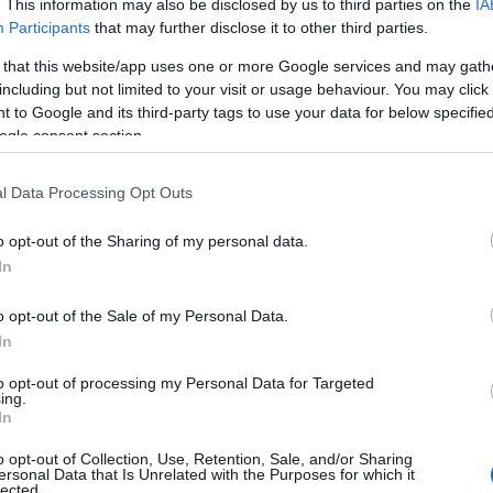
. This information may also be disclosed by us to third parties on the
IA
Nézze
Participants
that may further disclose it to other third parties.
nálunk
 that this website/app uses one or more Google services and may gath
including but not limited to your visit or usage behaviour. You may click 
A Pum
 to Google and its third-party tags to use your data for below specifi
mögöt
ogle consent section.
T
l Data Processing Opt Outs
KULC
ajos) és Amy Poehler együtt rendez a Comedy
o opt-out of the Sharing of my personal data.
ot, amiből a csatorna 10 részt berendelt - ez
24
(
312
)
In
m is csoda - , ami két huszonéves barátnőről
amazon
ew York-i kis életüket azzal töltik, hogy
(
217
)
ax
o opt-out of the Sale of my Personal Data.
baroms
In
beszól
to opt-out of processing my Personal Data for Targeted
(
320
)
br
ing.
OLVASSON MÉG »
In
(
512
)
b
(
108
)
c
o opt-out of Collection, Use, Retention, Sale, and/or Sharing
ersonal Data that Is Unrelated with the Purposes for which it
cool
(
3
lected.