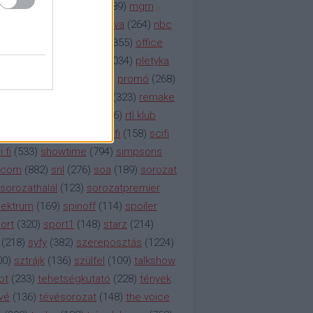
rádió
(
119
)
médiaipar
(
389
)
mgm
okka
(
142
)
mtv
(
1149
)
mtva
(
264
)
nbc
etflix
(
376
)
nézettség
(
1355
)
office
tt
(
159
)
per
(
208
)
pilot
(
1034
)
pletyka
litika
(
310
)
premier
(
135
)
promó
(
268
)
41
)
reality
(
1934
)
reklám
(
323
)
remake
tró
(
287
)
rtl
(
635
)
rtl ii
(
146
)
rtl klub
ajtóközlemény
(
116
)
sci-fi
(
158
)
scifi
 fi
(
533
)
showtime
(
794
)
simpsons
tcom
(
882
)
snl
(
276
)
soa
(
189
)
sorozat
sorozathalál
(
123
)
sorozatpremier
ektrum
(
169
)
spinoff
(
114
)
spoiler
ort
(
320
)
sport1
(
148
)
starz
(
214
)
(
218
)
syfy
(
382
)
szereposztás
(
1224
)
00
)
sztrájk
(
136
)
szülfel
(
109
)
talkshow
bt
(
233
)
tehetségkutató
(
228
)
tények
vé
(
136
)
tévésorozat
(
148
)
the voice