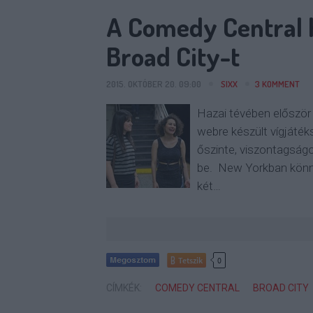
A Comedy Central h
Broad City-t
2015. OKTÓBER 20. 09:00
SIXX
3
KOMMENT
Hazai tévében először 
webre készült vígjáték
őszinte, viszontagságo
be. New Yorkban könny
két…
Tetszik
0
CÍMKÉK:
COMEDY CENTRAL
BROAD CITY