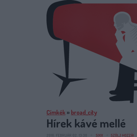
Címkék
»
broad_city
Hírek kávé mellé
2016. FEBRUÁR 02. 13:30
SIXX
SZÓLJ HOZZÁ!