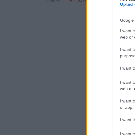
CÍMKÉK:
TV
SOROZAT
COMEDY CENTR
Opted 
Google 
I want t
web or d
I want t
purpose
I want 
I want t
web or d
I want t
or app.
I want t
I want t