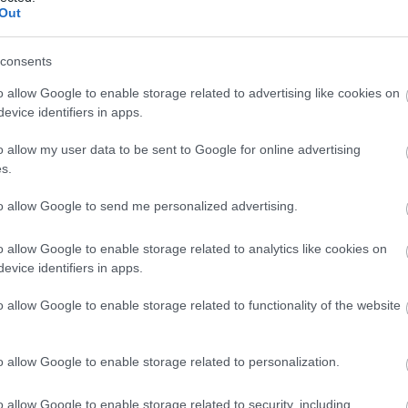
AL
AMY POEHLER
LOUIS C.K.
BROAD CITY
(
237
)
díj
Out
channel
(
111
)
du
consents
(
302
)
el
o allow Google to enable storage related to advertising like cookies on
(
598
)
f
evice identifiers in apps.
foci
(
17
o allow my user data to be sent to Google for online advertising
(
227
)
gr
s.
(
2971
)
(
125
)
h
to allow Google to send me personalized advertising.
(
288
)
hí
o allow Google to enable storage related to analytics like cookies on
homela
evice identifiers in apps.
house
(
(
540
)
in
o allow Google to enable storage related to functionality of the website
rosszb
(
140
)
kr
o allow Google to enable storage related to personalization.
(
152
)
li
(
140
)
m
o allow Google to enable storage related to security, including