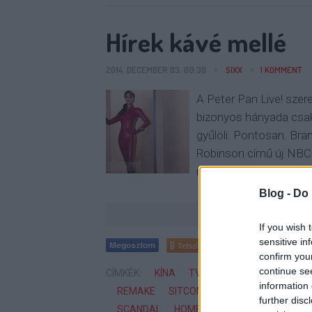
Hírek kávé mellé
2014. DECEMBER 03. 09:30
SIXX
1
KOMMENT
A Peter Pan Live! szer
bizonyos hányada csak
gyűlöli. Pontosan. Bra
Robinson című új NBC-
mert múlt hétvégén 
Blog -
Do 
If you wish 
sensitive in
Tetszik
0
confirm you
continue se
CÍMKÉK:
KÍNA
TV
SOROZAT
ABC
C
information 
REMAKE
SITCOM
TWITTER
KABARÉ
further disc
SCANDAL
HOMELAND
PETER PAN
S