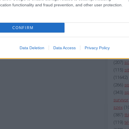
magyar 
cation functionality and fraud prevention, and other user protection.
(
230
)
m
(
2137
)
n
(
195
)
or
CONFIRM
(
325
)
po
rádió
(
3
(
225
)
re
Data Deletion
Data Access
Privacy Policy
(
2212
)
s
(
207
)
sci
(
115
)
si
(
11642
)
(
266
)
sp
(
343
)
sp
survivor
szex
(
1
(
387
)
tb
(
119
)
té