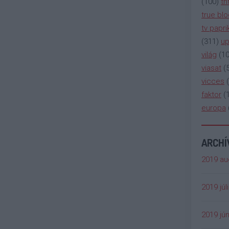
(
100
)
tn
true bl
tv papri
(
311
)
up
világ
(
1
viasat
(
vicces
(
faktor
(
europa
ARCH
2019 au
2019 júl
2019 jún