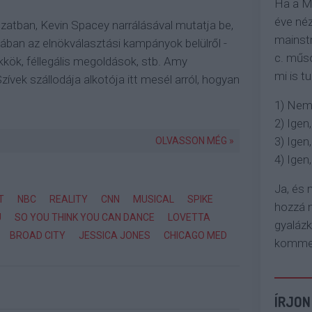
Ha a M
éve néz
atban, Kevin Spacey narrálásával mutatja be,
mainstr
ójában az elnökválasztási kampányok belülről -
c. műso
kök, féllegális megoldások, stb. Amy
mi is tu
ívek szállodája alkotója itt mesél arról, hogyan
1) Nem
2) Igen,
3) Igen,
OLVASSON MÉG »
4) Igen, 
Ja, és
T
NBC
REALITY
CNN
MUSICAL
SPIKE
hozzá n
U
SO YOU THINK YOU CAN DANCE
LOVETTA
gyaláz
BROAD CITY
JESSICA JONES
CHICAGO MED
komment
ÍRJON