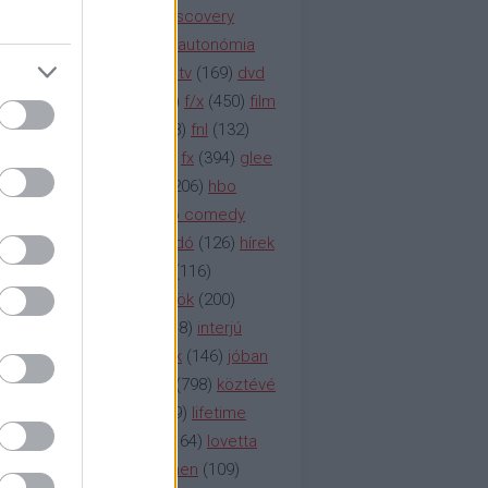
(
247
)
discovery
(
249
)
discovery
(
111
)
doku
(
127
)
duna ii autonómia
na televízió
(
1212
)
duna tv
(
169
)
dvd
őzetes
(
123
)
emmy
(
189
)
f/x
(
450
)
film
ilmmúzeum
(
903
)
film
(
338
)
fnl
(
132
)
1
)
fox
(
2048
)
fringe
(
163
)
fx
(
394
)
glee
ace klinika
(
173
)
gyász
(
206
)
hbo
HBO
(
107
)
hbo2
(
313
)
hbo comedy
imym
(
154
)
hír
(
2037
)
híradó
(
126
)
hírek
rtv
(
126
)
history channel
(
116
)
nd
(
123
)
horror
(
150
)
hősök
(
200
)
164
)
humor
(
140
)
idol
(
248
)
interjú
ternet
(
484
)
itv
(
122
)
játék
(
146
)
jóban
an
(
119
)
kasza
(
229
)
kép
(
798
)
köztévé
itika
(
618
)
lapszemle
(
169
)
lifetime
sta
(
178
)
lost
(
498
)
lóvé
(
164
)
lovetta
1
(
1692
)
m2
(
991
)
mad men
(
109
)