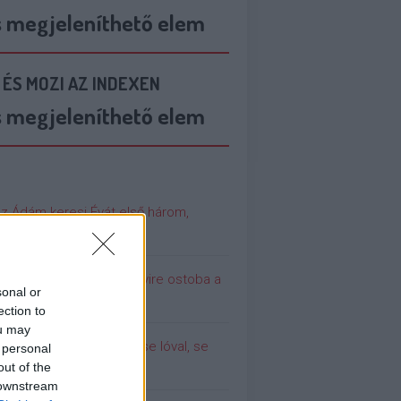
s megjeleníthető elem
 ÉS MOZI AZ INDEXEN
s megjeleníthető elem
az Ádám keresi Évát első három,
cér szereplője (18+)
 még soha nem volt ennyire ostoba a
sonal or
ilág
ection to
ou may
olina (még) nem dugott se lóval, se
 personal
urral
out of the
 downstream