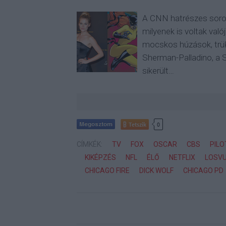
A CNN hatrészes soroz
milyenek is voltak val
mocskos húzások, trük
Sherman-Palladino, a Sz
sikerült…
Tetszik
0
CÍMKÉK:
TV
FOX
OSCAR
CBS
PILO
KIKÉPZÉS
NFL
ÉLŐ
NETFLIX
LOSV
CHICAGO FIRE
DICK WOLF
CHICAGO PD