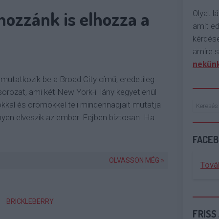
ozzánk is elhozza a
Olyat lá
amit e
kérdése
amire s
nekünk
mutatkozik be a Broad City című, eredetileg
sorozat, ami két New York-i lány kegyetlenül
kkal és örömökkel teli mindennapjait mutatja
en elveszik az ember. Fejben biztosan. Ha
FACE
OLVASSON MÉG »
Tová
BRICKLEBERRY
FRISS