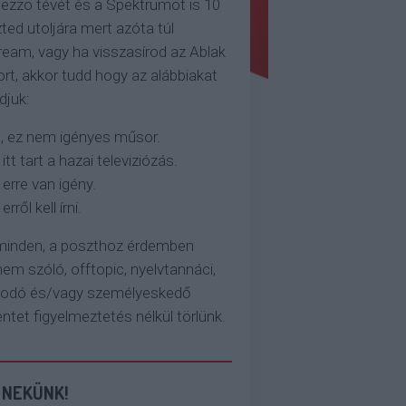
ezzo tévét és a Spektrumot is 10
ted utoljára mert azóta túl
eam, vagy ha visszasírod az Ablak
rt, akkor tudd hogy az alábbiakat
djuk:
, ez nem igényes műsor.
 itt tart a hazai televiziózás.
 erre van igény.
erről kell írni.
 minden, a poszthoz érdemben
em szóló, offtopic, nyelvtannáci,
kodó és/vagy személyeskedő
et figyelmeztetés nélkül törlünk.
 NEKÜNK!