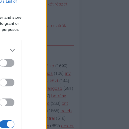
B’s List of
 meg a Pumpedék első két részét
!
er and store
to grant or
pedék benéz az Instagramszűrők
ed purposes
ti rögvalóságba
SSZAVAK
a&e
(
133
)
abc
(
1958
)
ajánló
(
1699
)
(
112
)
amc
(
913
)
animációs
(
109
)
atv
n
(
531
)
baki
(
261
)
barátok közt
(
144
)
ág
(
130
)
bbc
(
403
)
beharangozó
(
281
)
(
314
)
blikk
(
338
)
bors
(
267
)
botrány
eaking
(
124
)
breaking bad
(
233
)
brit
sg
(
258
)
bulvár
(
995
)
cbs
(
1865
)
celeb
inemax
(
706
)
comedy central
(
518
)
58
)
csaj
(
177
)
csi
(
159
)
cw
(
882
)
dexter