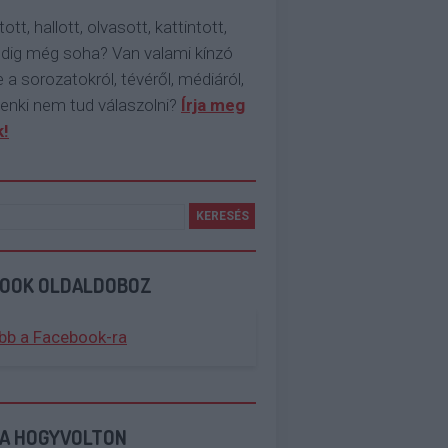
tott, hallott, olvasott, kattintott,
ddig még soha? Van valami kínzó
 a sorozatokról, tévéről, médiáról,
enki nem tud válaszolni?
Írja meg
!
BOOK OLDALDOBOZ
bb a Facebook-ra
 A HOGYVOLTON