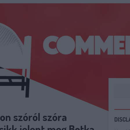
on szóról szóra
DISCL
cikk jelent meg Botka