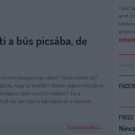
Olyat lá
amit e
kérdése
amire s
ti a bús picsába, de
nekünk
en címmel kienged egy cikket? Eleve, minek ez?
FACE
átok, hogy ez belefér? Milyen alapon kritizáltok
, címlapon, ilyen prosztó cikkben? És a
tolt kis elemzés a lelki bajok és a testsúly
FRISS
Ninc
OLVASSON MÉG »