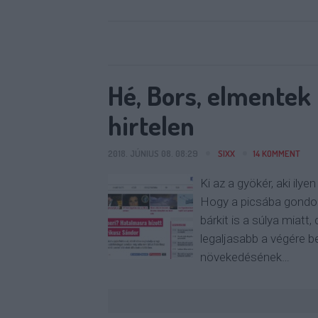
Hé, Bors, elmentek 
hirtelen
2018. JÚNIUS 08. 08:29
SIXX
14
KOMMENT
Ki az a gyökér, aki ily
Hogy a picsába gondolj
bárkit is a súlya miatt
legaljasabb a végére be
növekedésének…