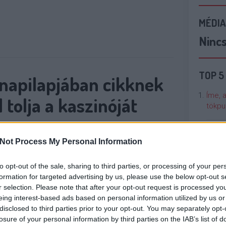
MÉDIA
Ninc
TOP 5
 napilapjában cikknek
Íme, 
 tolja a kaszinóját
tökpu
Talán
Not Process My Personal Information
Való V
ataszítóbb jelenség a magyar sajtóban, de
tt reggelre. Egy cikk, amit egy átlagolvasó
to opt-out of the sale, sharing to third parties, or processing of your per
Cicci
ni a lap többi írásától, pont olyan, úgy van
formation for targeted advertising by us, please use the below opt-out s
kenta
egírva, mint a többi. A gáz csak az, hogy a
r selection. Please note that after your opt-out request is processed y
eing interest-based ads based on personal information utilized by us or
nline…
disclosed to third parties prior to your opt-out. You may separately opt-
Nézze
losure of your personal information by third parties on the IAB’s list of
nálunk