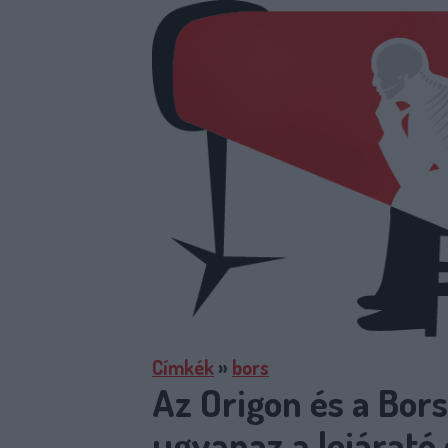
Címkék
»
bors
Az Origon és a Bors
ugyanaz a lejárató 