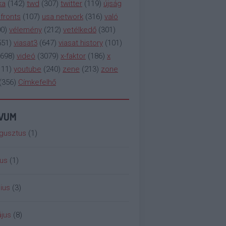
ka
(
142
)
twd
(
307
)
twitter
(
119
)
újság
fronts
(
107
)
usa network
(
316
)
való
00
)
vélemény
(
212
)
vetélkedő
(
301
)
551
)
viasat3
(
647
)
viasat history
(
101
)
698
)
videó
(
3079
)
x-faktor
(
186
)
x
111
)
youtube
(
240
)
zene
(
213
)
zone
(
356
)
Címkefelhő
ÍVUM
gusztus
(
1
)
ius
(
1
)
ius
(
3
)
jus
(
8
)