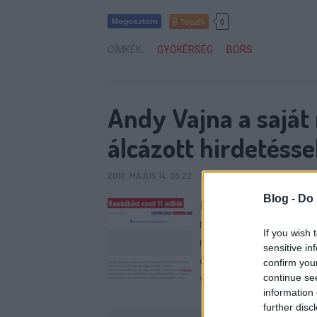
Tetszik
0
CÍMKÉK:
GYÖKÉRSÉG
BORS
Andy Vajna a saját
álcázott hirdetéssel
2018. MÁJUS 14. 08:22
SIXX
14
KOMMENT
Blog -
Do 
Biztos van ennél vissz
mindegy, nekünk ez juto
If you wish 
nem tud megkülönböztet
sensitive in
összerakva, tördelve, m
confirm you
continue se
vegas.hu Andy Vajna o
information 
further disc