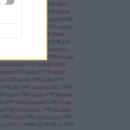
etflix
(
376
)
nézettség
(
1355
)
office
tt
(
159
)
per
(
208
)
pilot
(
1034
)
pletyka
litika
(
310
)
premier
(
135
)
promó
(
268
)
41
)
reality
(
1934
)
reklám
(
323
)
remake
tró
(
287
)
rtl
(
635
)
rtl ii
(
146
)
rtl klub
ajtóközlemény
(
116
)
sci-fi
(
158
)
scifi
 fi
(
533
)
showtime
(
794
)
simpsons
tcom
(
882
)
snl
(
276
)
soa
(
189
)
sorozat
sorozathalál
(
123
)
sorozatpremier
ektrum
(
169
)
spinoff
(
114
)
spoiler
ort
(
320
)
sport1
(
148
)
starz
(
214
)
(
218
)
syfy
(
382
)
szereposztás
(
1224
)
00
)
sztrájk
(
136
)
szülfel
(
109
)
talkshow
bt
(
233
)
tehetségkutató
(
228
)
tények
vé
(
136
)
tévésorozat
(
148
)
the voice
t
(
390
)
trailer
(
182
)
trónok harca
(
758
)
ood
(
215
)
tv
(
16483
)
tv2
(
3194
)
tv6
(
103
)