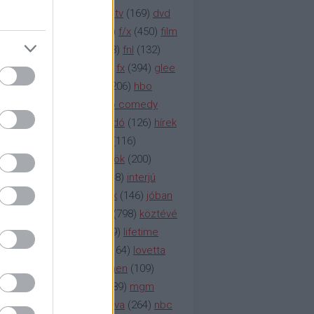
na televízió
(
1212
)
duna tv
(
169
)
dvd
őzetes
(
123
)
emmy
(
189
)
f/x
(
450
)
film
ilmmúzeum
(
903
)
film
(
338
)
fnl
(
132
)
1
)
fox
(
2048
)
fringe
(
163
)
fx
(
394
)
glee
ace klinika
(
173
)
gyász
(
206
)
hbo
HBO
(
107
)
hbo2
(
313
)
hbo comedy
imym
(
154
)
hír
(
2037
)
híradó
(
126
)
hírek
rtv
(
126
)
history channel
(
116
)
nd
(
123
)
horror
(
150
)
hősök
(
200
)
164
)
humor
(
140
)
idol
(
248
)
interjú
ternet
(
484
)
itv
(
122
)
játék
(
146
)
jóban
an
(
119
)
kasza
(
229
)
kép
(
798
)
köztévé
itika
(
618
)
lapszemle
(
169
)
lifetime
sta
(
178
)
lost
(
498
)
lóvé
(
164
)
lovetta
1
(
1692
)
m2
(
991
)
mad men
(
109
)
rádió
(
119
)
médiaipar
(
389
)
mgm
okka
(
142
)
mtv
(
1149
)
mtva
(
264
)
nbc