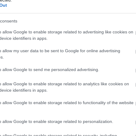
Out
(
111
)
du
a…
(
302
)
el
consents
(
598
)
f
OLVASSON MÉG »
foci
(
17
o allow Google to enable storage related to advertising like cookies on
(
227
)
gr
evice identifiers in apps.
(
2971
)
o allow my user data to be sent to Google for online advertising
(
125
)
h
s.
(
288
)
hí
homela
to allow Google to send me personalized advertising.
house
(
gödör aljára, vett egy
o allow Google to enable storage related to analytics like cookies on
(
540
)
in
evice identifiers in apps.
 elmerült
rosszb
(
140
)
kr
o allow Google to enable storage related to functionality of the website
(
152
)
li
(
140
)
m
, hogy ennél nincs lejjebb, és valamiért bízik
o allow Google to enable storage related to personalization.
magyar 
an dolgok, tragédiák, amiket nem lehet
(
230
)
m
o allow Google to enable storage related to security, including