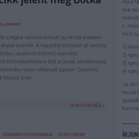
Ha a M
éve néz
mainstr
54
KOMMENT
c. műso
mi is tu
ló szegedi városvezetését az elmúlt években
ányok kísérték. A legutóbbi botrányt az okozta,
1) Nem
 Botka Lászlóhoz köthető személyt
2) Igen,
ett börtönbüntetésre ítélt a Gyulai Járásbíróság
3) Igen,
lóbotrány néven elhíresült ügyben. Solymos
4) Igen, 
ül Mózes Ervin…
Ja, és
hozzá n
gyaláz
OLVASSON MÉG »
komment
ÍRJON
KORMÁNYPROPAGANDA
BORS ONLINE