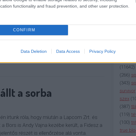
lokra. Mondjuk egy halott lányt. És akkor jön a
(
2137
)
n
cation functionality and fraud prevention, and other user protection.
Vajna András megvette, fokozatosan süllyed le
(
195
)
or
, ahol a…
(
325
)
po
rádió
(
3
CONFIRM
OLVASSON MÉG »
(
225
)
re
(
2212
)
s
(
207
)
sci
Data Deletion
Data Access
Privacy Policy
(
115
)
si
(
11642
)
(
266
)
sp
(
343
)
sp
állt a sorba
survivor
szex
(
1
(
387
)
tb
(
119
)
té
jén írtunk róla, hogy miután a Lapcom Zrt. és
(
100
)
tn
t a Bors is Andy Vajna kezébe került, a Fidesz a
true bl
jelentős részét is ellenőrzése alá vonta.