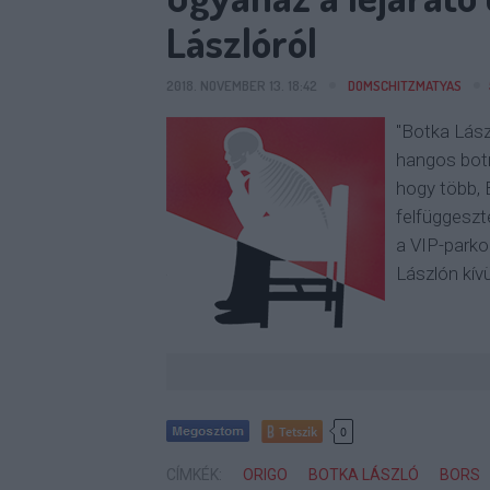
Lászlóról
2018. NOVEMBER 13. 18:42
DOMSCHITZMATYAS
"Botka Lász
hangos botr
hogy több,
felfüggeszt
a VIP-parko
Lászlón kív
Tetszik
0
CÍMKÉK:
ORIGO
BOTKA LÁSZLÓ
BORS