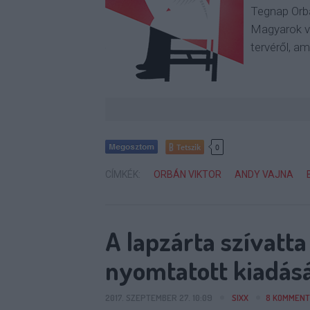
Tegnap Orbá
Magyarok vé
tervéről, am
Tetszik
0
CÍMKÉK:
ORBÁN VIKTOR
ANDY VAJNA
A lapzárta szívatt
nyomtatott kiadás
2017. SZEPTEMBER 27. 10:09
SIXX
8
KOMMENT