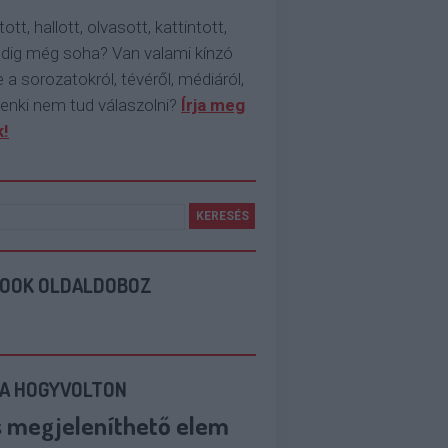
tott, hallott, olvasott, kattintott,
ddig még soha? Van valami kínzó
 a sorozatokról, tévéről, médiáról,
enki nem tud válaszolni?
Írja meg
!
BOOK OLDALDOBOZ
 A HOGYVOLTON
s megjeleníthető elem