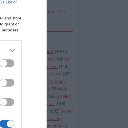
B’s List of
pedék benéz az Instagramszűrők
ti rögvalóságba
er and store
to grant or
ed purposes
SSZAVAK
a&e
(
133
)
abc
(
1958
)
ajánló
(
1699
)
(
112
)
amc
(
913
)
animációs
(
109
)
atv
n
(
531
)
baki
(
261
)
barátok közt
(
144
)
ág
(
130
)
bbc
(
403
)
beharangozó
(
281
)
(
314
)
blikk
(
338
)
bors
(
267
)
botrány
eaking
(
124
)
breaking bad
(
233
)
brit
sg
(
258
)
bulvár
(
995
)
cbs
(
1865
)
celeb
inemax
(
706
)
comedy central
(
518
)
58
)
csaj
(
177
)
csi
(
159
)
cw
(
882
)
dexter
(
247
)
discovery
(
249
)
discovery
(
111
)
doku
(
127
)
duna ii autonómia