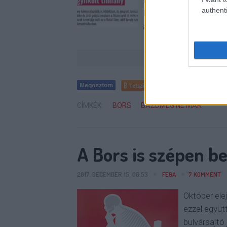
felhasználni kampánycé
authenti
Bors, ami azóta, hogy 
a Ripost szintjére, oda
Tetszik
0
CÍMKÉK:
BORS
BAZDMEG NE MÁR
A Bors is szépen be
2017. DECEMBER 15. 08:53
FEGA
7
KOMMENT
Október ele
ezzel együt
bulvársajtó 