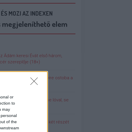
 ÉS MOZI AZ INDEXEN
s megjeleníthető elem
az Ádám keresi Évát első három,
cér szereplője (18+)
 még soha nem volt ennyire ostoba a
ilág
sonal or
olina (még) nem dugott se lóval, se
ection to
urral
ou may
 personal
out of the
 meg a Pumpedék első két részét
 downstream
!