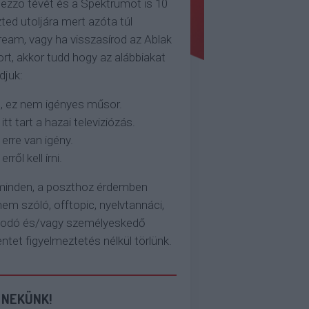
ezzo tévét és a Spektrumot is 10
ted utoljára mert azóta túl
eam, vagy ha visszasírod az Ablak
rt, akkor tudd hogy az alábbiakat
djuk:
, ez nem igényes műsor.
 itt tart a hazai televiziózás.
 erre van igény.
erről kell írni.
 minden, a poszthoz érdemben
em szóló, offtopic, nyelvtannáci,
kodó és/vagy személyeskedő
et figyelmeztetés nélkül törlünk.
 NEKÜNK!