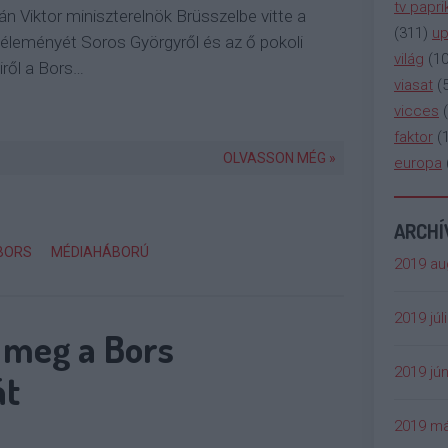
tv papri
n Viktor miniszterelnök Brüsszelbe vitte a
(
311
)
up
leményét Soros Györgyről és az ő pokoli
világ
(
1
iről a Bors…
viasat
(
vicces
(
faktor
(
OLVASSON MÉG »
europa
ARCH
BORS
MÉDIAHÁBORÚ
2019 au
2019 júl
a meg a Bors
2019 jún
át
2019 má