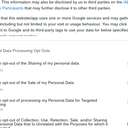
. This information may also be disclosed by us to third parties on the
IA
OLVASSON MÉG »
Participants
that may further disclose it to other third parties.
A Pum
mögöt
 that this website/app uses one or more Google services and may gath
including but not limited to your visit or usage behaviour. You may click 
 to Google and its third-party tags to use your data for below specifi
ogle consent section.
KULC
l Data Processing Opt Outs
24
(
312
)
da egy szép nagy
amazon
o opt-out of the Sharing of my personal data.
nemek közti
(
217
)
ax
In
baroms
beszól
o opt-out of the Sale of my Personal Data.
(
320
)
br
In
MENT
(
512
)
b
to opt-out of processing my Personal Data for Targeted
(
108
)
c
ppal. A Bors vezető cikkét elolvasva kiderül,
ing.
In
cool
(
3
, az Operettszínház sztárjának még nincs egy
(
237
)
díj
drómás kisfia, mégis havonta több alkalommal
o opt-out of Collection, Use, Retention, Sale, and/or Sharing
ersonal Data that Is Unrelated with the Purposes for which it
channel
unkaadója is támogatja abban, hogy ő döntsön
lected.