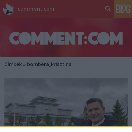
comment:com
Címkék
»
bombera_krisztina