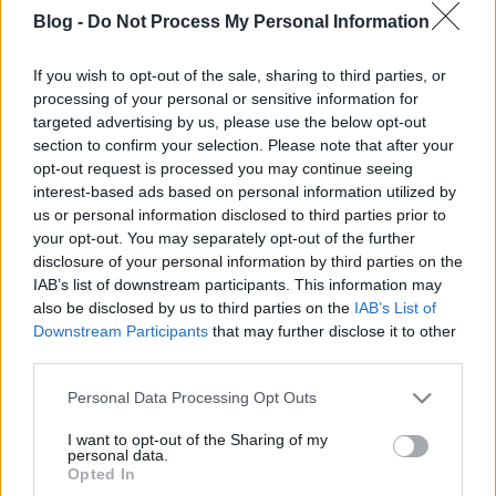
Blog -
Do Not Process My Personal Information
If you wish to opt-out of the sale, sharing to third parties, or
processing of your personal or sensitive information for
targeted advertising by us, please use the below opt-out
Október végétől jönnek a CNN hírei
section to confirm your selection. Please note that after your
az ATV-re
opt-out request is processed you may continue seeing
interest-based ads based on personal information utilized by
Fega
•
2018. október 08.
17
us or personal information disclosed to third parties prior to
your opt-out. You may separately opt-out of the further
disclosure of your personal information by third parties on the
Korábban már írtunk róla, hogy az ATV a CNN
IAB’s list of downstream participants. This information may
hírcsatornával kötött megállapodást, aminek első
also be disclosed by us to third parties on the
IAB’s List of
kézzel fogható eredményét hamarosan láthatják a
Downstream Participants
that may further disclose it to other
csatorna nézői. Október 28-án, vasárnap 17 órakor
third parties.
indul a Newsroom című új műsor, amiben a CNN
legfontosabb hírei láthatóak, magyarul. A műsort
Please note that this website/app uses one or more Google
Personal Data Processing Opt Outs
Bombera…
services and may gather and store information including but
not limited to your visit or usage behaviour. You may click to
I want to opt-out of the Sharing of my
personal data.
grant or deny consent to Google and its third-party tags to
Megvan Demcsák utódja az ATV
Opted In
use your data for below specified purposes in below Google