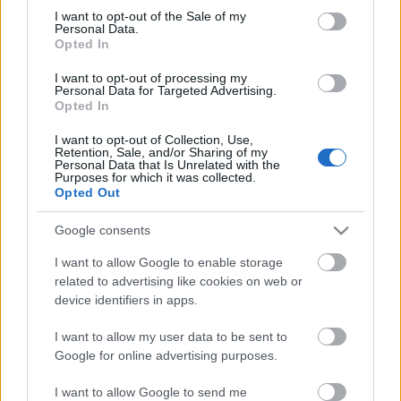
Startban
consent section.
I want to opt-out of the Sale of my
Personal Data.
mdor
•
2017. szeptember 22.
29
Opted In
I want to opt-out of processing my
Nagyon reménykedtem, hogy ma már nem kell több
Personal Data for Targeted Advertising.
Demcsák Zsuzsával kapcsolatos hírt betennem, de
Opted In
sajnos nem így lett. Vujity Tvrko nemrég posztolta
I want to opt-out of Collection, Use,
Facebook-oldalán, hogy a jövőben Bombera
Retention, Sale, and/or Sharing of my
Krisztinával vezeti majd az ATV reggeli műsorát, az
Personal Data that Is Unrelated with the
Purposes for which it was collected.
ATV Startot. Ezt a műsort, a Kálmán Olgától örökölt
Opted Out
Egyenes…
Google consents
I want to allow Google to enable storage
related to advertising like cookies on web or
device identifiers in apps.
I want to allow my user data to be sent to
Google for online advertising purposes.
I want to allow Google to send me