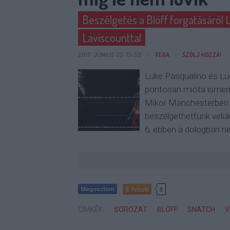
Beszélgetés a Blöff forgatásáról 
Laviscounttal
2017. JÚNIUS 23. 13:59
FEGA
SZÓLJ HOZZÁ!
Luke Pasqualino és Luc
pontosan mióta ismer
Mikor Manchesterben l
beszélgethettünk velük
6, ebben a dologban 
Tetszik
0
CÍMKÉK:
SOROZAT
BLÖFF
SNATCH
V