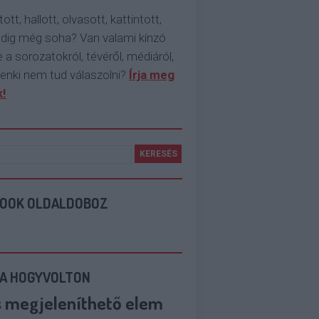
tott, hallott, olvasott, kattintott,
ddig még soha? Van valami kínzó
 a sorozatokról, tévéről, médiáról,
enki nem tud válaszolni?
Írja meg
!
BOOK OLDALDOBOZ
 A HOGYVOLTON
s megjeleníthető elem