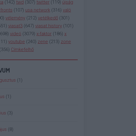
ka
(
142
)
twd
(
307
)
twitter
(
119
)
újság
fronts
(
107
)
usa network
(
316
)
való
00
)
vélemény
(
212
)
vetélkedő
(
301
)
551
)
viasat3
(
647
)
viasat history
(
101
)
698
)
videó
(
3079
)
x-faktor
(
186
)
x
111
)
youtube
(
240
)
zene
(
213
)
zone
(
356
)
Címkefelhő
ÍVUM
gusztus
(
1
)
ius
(
1
)
ius
(
3
)
jus
(
8
)