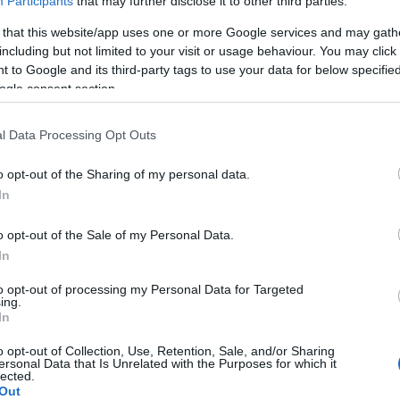
Participants
that may further disclose it to other third parties.
 that this website/app uses one or more Google services and may gath
A Pum
OLVASSON MÉG »
including but not limited to your visit or usage behaviour. You may click 
mögöt
 to Google and its third-party tags to use your data for below specifi
ogle consent section.
T6
KULC
l Data Processing Opt Outs
24
(
312
)
o opt-out of the Sharing of my personal data.
amazon
kal tér vissza a Blöff
In
(
217
)
ax
baroms
o opt-out of the Sale of my Personal Data.
beszól
In
(
320
)
br
to opt-out of processing my Personal Data for Targeted
(
512
)
b
ing.
ogy a Sony saját streamingfelületére érkezik
In
(
108
)
c
e kultikus filmjének, a Blöffnek a sorozatos
cool
(
3
o opt-out of Collection, Use, Retention, Sale, and/or Sharing
eplőkkel, új sztorikkal, de az eredeti film
ersonal Data that Is Unrelated with the Purposes for which it
(
237
)
díj
lected.
 a történetet. A Blöffhöz most meg is érkezett
Out
channel