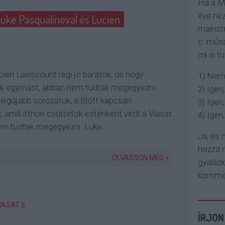
Ha a M
éve néz
Luke Pasqualinoval és Lucien
mainstr
c. műso
mi is tu
ien Laviscount régi jó barátok, de hogy
1) Nem
ik egymást, abban nem tudtak megegyezni.
2) Igen,
egújabb sorozatuk, a Blöff kapcsán
3) Igen,
, amit itthon csütörtök esténként vetít a Viasat
4) Igen, 
nem tudtak megegyezni. Luke…
Ja, és
hozzá n
OLVASSON MÉG »
gyaláz
komment
IASAT 6
ÍRJON