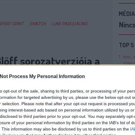
MÉDIA
Ninc
UPERT GRINT
SNATCH
LUKE PASQUALINO
TOP 5
löff sorozatverziója a
Íme, 
tökpu
Not Process My Personal Information
Talán
Való V
to opt-out of the sale, sharing to third parties, or processing of your per
gy mozifilmből sorozat lesz, itt van menten a
formation for targeted advertising by us, please use the below opt-out s
Cicci
r selection. Please note that after your opt-out request is processed y
dik évada éppen most láthat, és jön majd
kenta
eing interest-based ads based on personal information utilized by us or
tchie kultfilmjlének sorozatverziója is. Rupert
disclosed to third parties prior to your opt-out. You may separately opt-
e van benne Dougray Scott, Tamer Hassan, Ian
losure of your personal information by third parties on the IAB’s list of
Nézze
. This information may also be disclosed by us to third parties on the
IA
nálunk