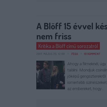
A Blöff 15 évvel k
nem friss
Kritika a Blöff című sorozatról
2017. MÁJUS 25. 12:00
FEGA
19
KOMMENT
Ahogy a filmeknél, úgy
találni. Mondjuk csiná
jóképű gengszterekről
ismertebb színészeket
az embereket, hogy…