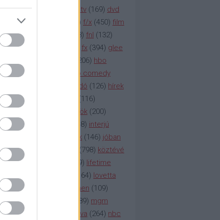
na televízió
(
1212
)
duna tv
(
169
)
dvd
őzetes
(
123
)
emmy
(
189
)
f/x
(
450
)
film
ilmmúzeum
(
903
)
film
(
338
)
fnl
(
132
)
1
)
fox
(
2048
)
fringe
(
163
)
fx
(
394
)
glee
ace klinika
(
173
)
gyász
(
206
)
hbo
HBO
(
107
)
hbo2
(
313
)
hbo comedy
imym
(
154
)
hír
(
2037
)
híradó
(
126
)
hírek
rtv
(
126
)
history channel
(
116
)
nd
(
123
)
horror
(
150
)
hősök
(
200
)
164
)
humor
(
140
)
idol
(
248
)
interjú
ternet
(
484
)
itv
(
122
)
játék
(
146
)
jóban
an
(
119
)
kasza
(
229
)
kép
(
798
)
köztévé
itika
(
618
)
lapszemle
(
169
)
lifetime
sta
(
178
)
lost
(
498
)
lóvé
(
164
)
lovetta
1
(
1692
)
m2
(
991
)
mad men
(
109
)
rádió
(
119
)
médiaipar
(
389
)
mgm
okka
(
142
)
mtv
(
1149
)
mtva
(
264
)
nbc