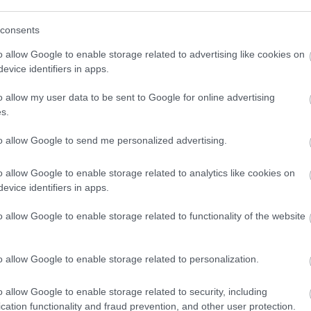
(
111
)
du
consents
(
302
)
el
(
598
)
f
OLVASSON MÉG »
o allow Google to enable storage related to advertising like cookies on
foci
(
17
evice identifiers in apps.
(
227
)
gr
o allow my user data to be sent to Google for online advertising
(
2971
)
s.
T
SNATCH
CRACKLE
(
125
)
h
(
288
)
hí
to allow Google to send me personalized advertising.
homela
ből és A téglából is
o allow Google to enable storage related to analytics like cookies on
house
(
evice identifiers in apps.
(
540
)
in
rosszb
NT
o allow Google to enable storage related to functionality of the website
(
140
)
kr
t be nemrég a Deadline, miszerint tévésorozat
(
152
)
li
jat kapó A tégla c. Martin Scorsese-filmből,
o allow Google to enable storage related to personalization.
(
140
)
m
tikus Blöffjéből is. Utóbbit az Amazon rendelte
magyar 
o allow Google to enable storage related to security, including
a Sony saját streamerén, a Crackle-ön lesz
(
230
)
m
cation functionality and fraud prevention, and other user protection.