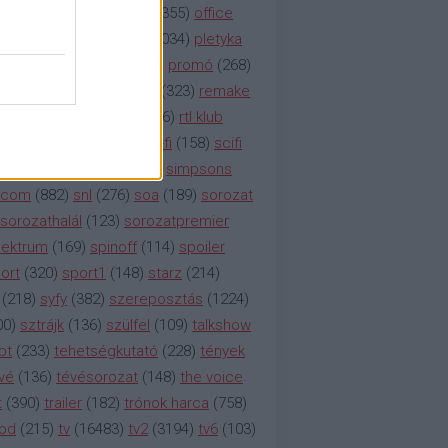
etflix
(
376
)
nézettség
(
1355
)
office
tt
(
159
)
per
(
208
)
pilot
(
1034
)
pletyka
litika
(
310
)
premier
(
135
)
promó
(
268
)
41
)
reality
(
1934
)
reklám
(
323
)
remake
tró
(
287
)
rtl
(
635
)
rtl ii
(
146
)
rtl klub
ajtóközlemény
(
116
)
sci-fi
(
158
)
scifi
 fi
(
533
)
showtime
(
794
)
simpsons
tcom
(
882
)
snl
(
276
)
soa
(
189
)
sorozat
sorozathalál
(
123
)
sorozatpremier
ektrum
(
169
)
spinoff
(
114
)
spoiler
ort
(
320
)
sport1
(
148
)
starz
(
214
)
(
218
)
syfy
(
382
)
szereposztás
(
1224
)
00
)
sztrájk
(
136
)
szülfel
(
109
)
talkshow
bt
(
233
)
tehetségkutató
(
228
)
tények
vé
(
136
)
tévésorozat
(
148
)
the voice
t
(
390
)
trailer
(
182
)
trónok harca
(
758
)
ood
(
215
)
tv
(
16483
)
tv2
(
3194
)
tv6
(
103
)