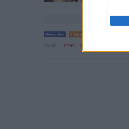
látható.
Tetszik
0
CÍMKÉK:
SONY
AMAZON
BLÖFF
RUPE