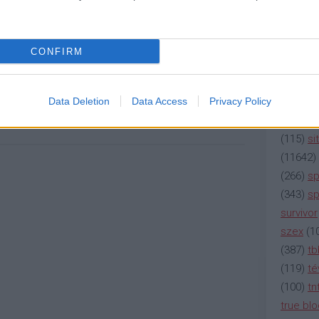
(
2137
)
n
(
195
)
or
(
325
)
po
OLVASSON MÉG »
CONFIRM
rádió
(
3
(
225
)
re
(
2212
)
s
Data Deletion
Data Access
Privacy Policy
RT GRINT
A TÉGLA
CRACKLE
(
207
)
sci
(
115
)
si
(
11642
)
(
266
)
sp
(
343
)
sp
survivor
szex
(
1
(
387
)
tb
(
119
)
té
(
100
)
tn
true bl