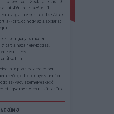
ezzo tévét és a Spektrumot is 10
ted utoljára mert azóta túl
eam, vagy ha visszasírod az Ablak
rt, akkor tudd hogy az alábbiakat
djuk:
, ez nem igényes műsor.
 itt tart a hazai televiziózás.
 erre van igény.
erről kell írni.
 minden, a poszthoz érdemben
em szóló, offtopic, nyelvtannáci,
kodó és/vagy személyeskedő
et figyelmeztetés nélkül törlünk.
 NEKÜNK!