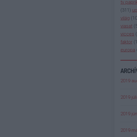
tv papri
(
311
)
up
világ
(
1
viasat
(
vicces
(
faktor
(
europa
ARCH
2019 au
2019 júl
2019 jún
2019 má