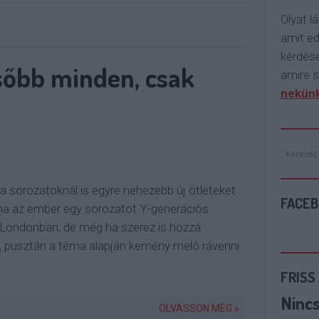
Olyat lá
amit e
kérdése
ésőbb minden, csak
amire s
nekünk
 a sorozatoknál is egyre nehezebb új ötleteket
FACE
lna az ember egy sorozatot Y-generációs
 Londonban, de még ha szerez is hozzá
, pusztán a téma alapján kemény meló rávenni
FRISS
Ninc
OLVASSON MÉG »