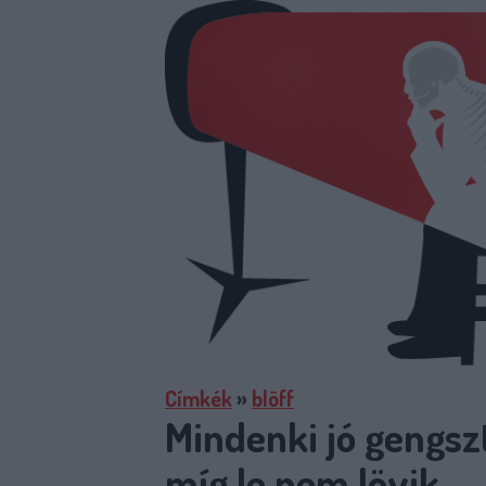
Címkék
»
blöff
Mindenki jó gengsz
míg le nem lövik