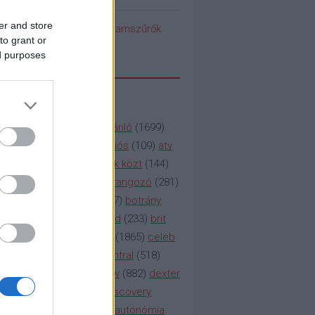
er and store
pedék benéz az Instagramszűrők
to grant or
ti rögvalóságba
ed purposes
SSZAVAK
a&e
(
133
)
abc
(
1958
)
ajánló
(
1699
)
(
112
)
amc
(
913
)
animációs
(
109
)
atv
n
(
531
)
baki
(
261
)
barátok közt
(
144
)
ág
(
130
)
bbc
(
403
)
beharangozó
(
281
)
(
314
)
blikk
(
338
)
bors
(
267
)
botrány
eaking
(
124
)
breaking bad
(
233
)
brit
sg
(
258
)
bulvár
(
995
)
cbs
(
1865
)
celeb
inemax
(
706
)
comedy central
(
518
)
58
)
csaj
(
177
)
csi
(
159
)
cw
(
882
)
dexter
(
247
)
discovery
(
249
)
discovery
(
111
)
doku
(
127
)
duna ii autonómia