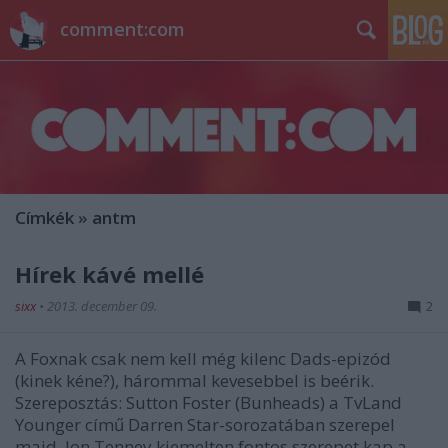
comment:com
Címkék
»
antm
Hírek kávé mellé
sixx
•
2013. december 09.
2
A Foxnak csak nem kell még kilenc Dads-epizód
(kinek kéne?), hárommal kevesebbel is beérik.
Szereposztás: Sutton Foster (Bunheads) a TvLand
Younger című Darren Star-sorozatában szerepel
majd, Jon Tenney kiemelten fontos szerepet kap a