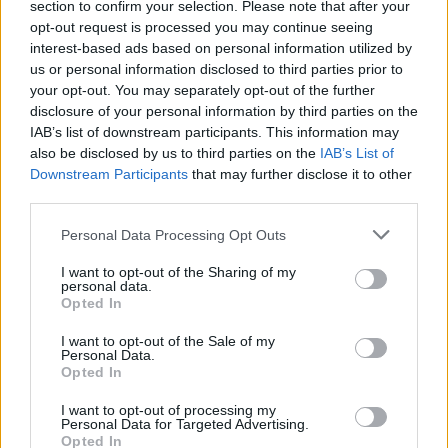
section to confirm your selection. Please note that after your
Nicollette Sheridan hiába szeretné, hogy bíróság
opt-out request is processed you may continue seeing
továbbra is foglalkozzon a Született feleségek
interest-based ads based on personal information utilized by
forgatása alatt őt ért inzultusokkal,
us or personal information disclosed to third parties prior to
a fellebbviteli bíróság ugyanis kihajította a
your opt-out. You may separately opt-out of the further
keresetét. Faszán néz ki Jael, az America's Next Top
disclosure of your personal information by third parties on the
Model egykori szereplője, aki mostanában…
IAB’s list of downstream participants. This information may
also be disclosed by us to third parties on the
IAB’s List of
Downstream Participants
that may further disclose it to other
third parties.
Please note that this website/app uses one or more Google
Personal Data Processing Opt Outs
services and may gather and store information including but
not limited to your visit or usage behaviour. You may click to
I want to opt-out of the Sharing of my
personal data.
grant or deny consent to Google and its third-party tags to
Opted In
use your data for below specified purposes in below Google
consent section.
I want to opt-out of the Sale of my
Personal Data.
Opted In
I want to opt-out of processing my
Personal Data for Targeted Advertising.
Opted In