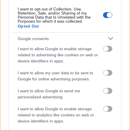
I want to opt-out of Collection, Use,
Retention, Sale, and/or Sharing of my
Personal Data that Is Unrelated with the
Purposes for which it was collected.
Opted Out
Promók halomra: nyakunkon a tévés
Google consents
ősz I.
I want to allow Google to enable storage
related to advertising like cookies on web or
sixx
•
2012. augusztus 22.
2
device identifiers in apps.
Annyi videó jön ki naponta, hogy képtelenség külön
I want to allow my user data to be sent to
posztban kezelni őket, egyesével, szóval ömlesztve
Google for online advertising purposes.
toljuk be a videókat, hátha van még valaki, aki nem
látta őket. Mára jutott a hamarosan induló
I want to allow Google to send me
America's Next Top Model-ből, aminek új évadában
personalized advertising.
egyetemista csajok versengenek, a…
I want to allow Google to enable storage
related to analytics like cookies on web or
device identifiers in apps.
Hírek kávé mellé