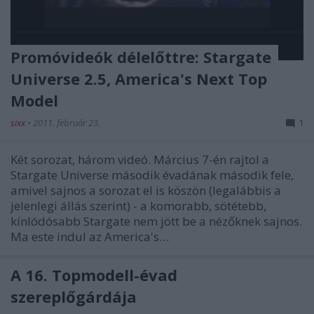
Promóvideók délelőttre: Stargate
Universe 2.5, America's Next Top
Model
sixx
•
2011. február 23.
1
Két sorozat, három videó. Március 7-én rajtol a
Stargate Universe második évadának második fele,
amivel sajnos a sorozat el is köszön (legalábbis a
jelenlegi állás szerint) - a komorabb, sötétebb,
kínlódósabb Stargate nem jött be a nézőknek sajnos.
Ma este indul az America's…
A 16. Topmodell-évad
szereplőgárdája