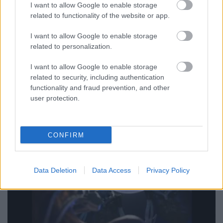
I want to allow Google to enable storage
sixx
•
2012. február 23.
8
related to functionality of the website or app.
Ilyenkor is lehet kávézni, sőt. Fura, de Matthew
I want to allow Google to enable storage
Morrison tűnik az egyetlen olyan Glee-szereplőnek,
related to personalization.
akiből a sorozat után is lehet valaki, legalábbis ezt
állítja a Q Scores company, ami a színészek
I want to allow Google to enable storage
ismertségi rátája meg kismillió más faktor
related to security, including authentication
összesítése után jutott erre a…
functionality and fraud prevention, and other
user protection.
CONFIRM
Data Deletion
Data Access
Privacy Policy