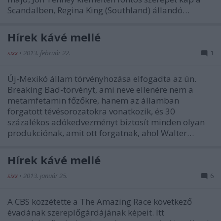
Scandalben, Regina King (Southland) állandó…
Hírek kávé mellé
sixx
•
2013. február 22.
1
Új-Mexikó állam törvényhozása elfogadta az ún.
Breaking Bad-törvényt, ami neve ellenére nem a
metamfetamin főzőkre, hanem az államban
forgatott tévésorozatokra vonatkozik, és 30
százalékos adókedvezményt biztosít minden olyan
produkciónak, amit ott forgatnak, ahol Walter…
Hírek kávé mellé
sixx
•
2013. január 25.
6
A CBS közzétette a The Amazing Race következő
évadának szereplőgárdájának képeit. Itt