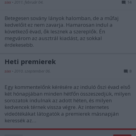
sixx
•
2011. február 04.
14
Betegesen sovány lányok halomban, de a műfaj
kedvelőit ez nem zavarja. Hamarosan indul a
következő évad, ők lesznek a szereplők. Én
megvárom az ausztrál kiadást, az sokkal
érdekesebb.
Heti premierek
sixx
•
2010. szeptember 06.
8
Egy kommentelőnk kérésére az induló őszi évad első
két hónapjában minden hétfőn összeszedjük, milyen
sorozatok indulnak az adott héten, és milyen
kedvencek térnek vissza végre. Az internetes
videótékákat látogatók a premierek másnapján
keressék az…