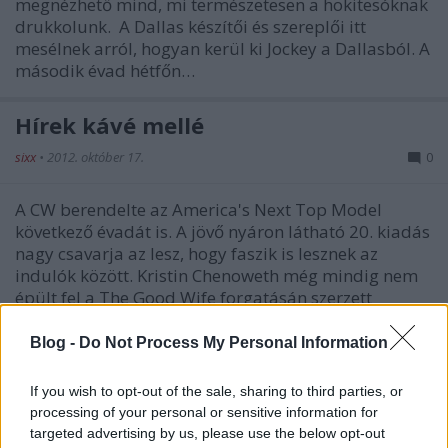
megnézhető mind, mi természetesen a hokitesóknak
drukkolunk. A Dallas készítői és szereplői itt
mesélnek arról, hogyan kerül ki Jockey a Dallasból. A
második évad hétfőn…
Hírek kávé mellé
sixx
•
2012. október 17.
0
A CW berendelte az America's Next Top Model
következő évadát is. A jövő nyáron látható 20. kiadás
nagy csavarja az lesz, hogy faszik is lesznek az
indulók között. Kristin Chenoweth még mindig nem
épült fel a The Good Wife forgatásán szerzett
sérüléseiből. A Foxnak egy…
Blog -
Do Not Process My Personal Information
Hírek kávé mellé
If you wish to opt-out of the sale, sharing to third parties, or
sixx
•
2012. szeptember 13.
4
processing of your personal or sensitive information for
targeted advertising by us, please use the below opt-out