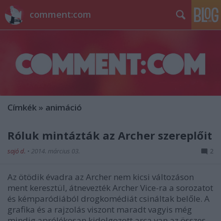
comment:com
Címkék
»
animáció
Róluk mintázták az Archer szereplőit
sajó d.
•
2014. március 03.
2
Az ötödik évadra az Archer nem kicsi változáson
ment keresztül, átnevezték Archer Vice-ra a sorozatot
és kémparódiából drogkomédiát csináltak belőle. A
grafika és a rajzolás viszont maradt vagyis még
mindig aprólékosan kidolgozott arca van az összes