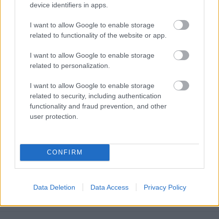
device identifiers in apps.
Extrém vicces Star Wars sorozat
I want to allow Google to enable storage
készül
related to functionality of the website or app.
Lucas végre rájött, hogy a Robot Chicken-
csapat jó
I want to allow Google to enable storage
related to personalization.
-Szűcs Gyula-
•
2012. augusztus 28.
23
I want to allow Google to enable storage
George Lucas, aki vénségére pont olyan pöffeszkedve
related to security, including authentication
ül a pénzeszsákjain, mint a zsugori Dagobert bácsi,
functionality and fraud prevention, and other
kezd végre rájönni, hogy ha kiengedi a karmai közül
user protection.
a Star Wars franchise mozgóképes jogait, sokkal
jobb sztorik születnek, mint az ő előzménytrilógiája.
A LucasFilm ugyanis…
CONFIRM
Hírek kávé mellé
Data Deletion
Data Access
Privacy Policy
sixx
•
2012. augusztus 24.
1