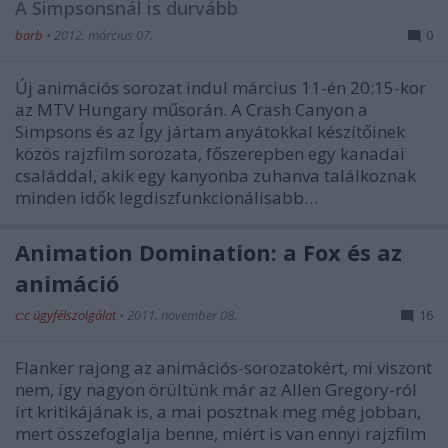
A Simpsonsnál is durvább
barb
•
2012. március 07.
0
Új animációs sorozat indul március 11-én 20:15-kor
az MTV Hungary műsorán. A Crash Canyon a
Simpsons és az Így jártam anyátokkal készítőinek
közös rajzfilm sorozata, főszerepben egy kanadai
családdal, akik egy kanyonba zuhanva találkoznak
minden idők legdiszfunkcionálisabb…
Animation Domination: a Fox és az
animáció
c:c ügyfélszolgálat
•
2011. november 08.
16
Flanker rajong az animációs-sorozatokért, mi viszont
nem, így nagyon örültünk már az Allen Gregory-ról
írt kritikájának is, a mai posztnak meg még jobban,
mert összefoglalja benne, miért is van ennyi rajzfilm