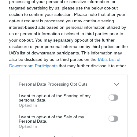
processing of your personal or sensitive information for
targeted advertising by us, please use the below opt-out
section to confirm your selection. Please note that after your
opt-out request is processed you may continue seeing
Pilotmustra 2014: A Chozen miatt
interest-based ads based on personal information utilized by
us or personal information disclosed to third parties prior to
tuti kiakadnak majd a homofób
your opt-out. You may separately opt-out of the further
rapperek
disclosure of your personal information by third parties on the
IAB’s list of downstream participants. This information may
sajó d.
•
2014. január 16.
3
also be disclosed by us to third parties on the
IAB’s List of
Downstream Participants
that may further disclose it to other
Akkora sikere van az FX-en az ötödik évadát kezdő
third parties.
Archernek, hogy a csatorna helyett szorított egy új
Please note that this website/app uses one or more Google
animációs sorozatnak is, ami egy börtönből frissen
Personal Data Processing Opt Outs
services and may gather and store information including but
szabadult meleg rapperről szól. A Chozen az Egyszer
not limited to your visit or usage behaviour. You may click to
I want to opt-out of the Sharing of my
fent,...inkább lent és az Archer alkotóinak munkája,
personal data.
grant or deny consent to Google and its third-party tags to
utóbbi az…
Opted In
use your data for below specified purposes in below Google
consent section.
I want to opt-out of the Sale of my
Hírek kávé mellé
Personal Data.
Opted In
sixx
•
2013. november 11.
6