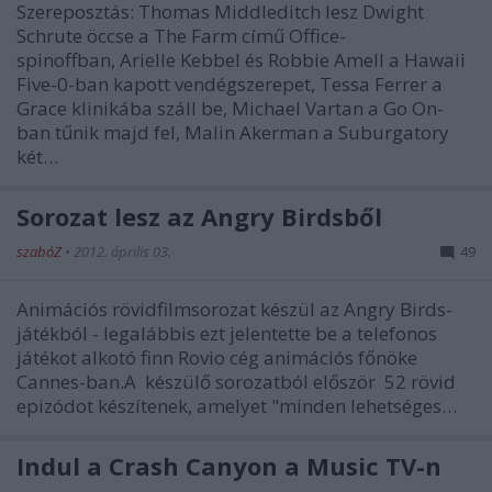
Szereposztás: Thomas Middleditch lesz Dwight
Schrute öccse a The Farm című Office-
spinoffban, Arielle Kebbel és Robbie Amell a Hawaii
Five-0-ban kapott vendégszerepet, Tessa Ferrer a
Grace klinikába száll be, Michael Vartan a Go On-
ban tűnik majd fel, Malin Akerman a Suburgatory
két…
Sorozat lesz az Angry Birdsből
szabóZ
•
2012. április 03.
49
Animációs rövidfilmsorozat készül az Angry Birds-
játékból - legalábbis ezt jelentette be a telefonos
játékot alkotó finn Rovio cég animációs főnöke
Cannes-ban.A készülő sorozatból először 52 rövid
epizódot készítenek, amelyet "minden lehetséges…
Indul a Crash Canyon a Music TV-n