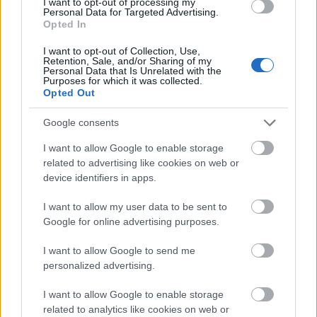
I want to opt-out of processing my
Personal Data for Targeted Advertising.
Bordertown címmel új animációs sorozatot készít
Opted In
Seth MacFarlane, naná, hogy a Foxnak. A texasi
I want to opt-out of Collection, Use,
határőrről és családjáról szóló, cseppet sem pc-
Retention, Sale, and/or Sharing of my
sorozat a 2014-15-ös évadban jelentkezik majd
Personal Data that Is Unrelated with the
Purposes for which it was collected.
először, mégpedig az American Dad helyén, ami
Opted Out
jövőre a TBS-re költözik. Minden…
Google consents
Megvannak az új, animált Star Wars-
I want to allow Google to enable storage
sorozat első látványtervei
related to advertising like cookies on web or
device identifiers in apps.
m_barna
•
2013. július 30.
4
I want to allow my user data to be sent to
A kép kattintásra megnő. Az új Star Wars-animációt
Google for online advertising purposes.
alig két hónapja jelentette be a Disney-Lucasfilm, és
I want to allow Google to send me
a legérdekesebb, amit tudni lehet róla, hogy a két
personalized advertising.
trilógia között, tehát a III. és a IV. film között eltelt
időben játszódik majd. Ez azt jelenti, hogy jó eséllyel
I want to allow Google to enable storage
azt…
related to analytics like cookies on web or