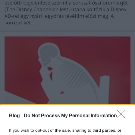
ezelőtti bejelentése szerint a sorozat őszi premierjét
(The Disney Channelen lesz, utána költözik a Disney
XD-re) egy nyári, egyórás tévéfilm előzi meg. A
sorozat két…
Blog -
Do Not Process My Personal Information
If you wish to opt-out of the sale, sharing to third parties, or