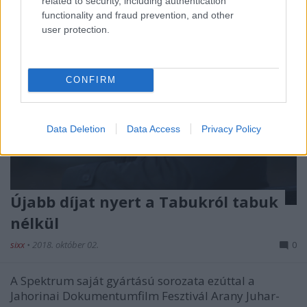
related to security, including authentication
functionality and fraud prevention, and other
user protection.
CONFIRM
Data Deletion
Data Access
Privacy Policy
Újabb díjat nyert a Tabukról tabuk
nélkül
sixx
•
2018. október 02.
0
A Spektrum saját gyártású sorozata ezúttal a
Jahorinai Dokumentumfilm Fesztivál Arany Juhar-