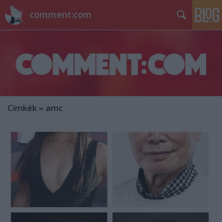
comment:com
Címkék
»
amc