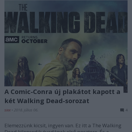
A Comic-Conra új plakátot kapott a
két Walking Dead-sorozat
sixx
•
2018. július 06.
4
Elemezzünk kicsit, ingyen van. Ez itt a The Walking
Dead kilencedik évadának első posztere. És a