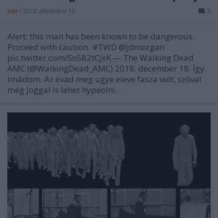
sixx
•
2018. december 19.
2
Alert: this man has been known to be dangerous.
Proceed with caution. #TWD @jdmorgan
pic.twitter.com/Sn582tCjxK — The Walking Dead
AMC (@WalkingDead_AMC) 2018. december 18. Így.
Imádom. Az évad meg ugye eleve fasza volt, szóval
még joggal is lehet hypeolni.