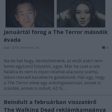
Januártól forog a The Terror második
évada
sixx
•
2018. december 20.
0
Na de hát hogy, kérdezhetnénk, az elsőt azért nem
lenne egyszerű folytatni, ugye. Már ha csak a sok
halálra és nem is olyan relatíve alacsony számú,
lábon maradt karakterre gondolunk. Hát úgy, hogy
a The Terror eleve egy antológiasorozat, annak is
szánták, annak is indult, AZ IS,…
Beindult a februárban visszatérő
The Walking Dead reklámkampánya