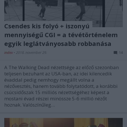
Csendes kis folyó + iszonyú
mennyiségű CGI = a tévétörténelem
egyik leglátványosabb robbanása
index
•
2018. november 29.
14
A The Walking Dead nézettsége az előző szezonban
teljesen bezuhant az USA-ban, az idei kilencedik
évaddal pedig nemhogy megállt volna a
nézővesztés, hanem tovább folytatódott, a korábbi
csúcsidőszak 15 milliós nézettségéhez képest a
mostani évad részei minössze 5-6 millió nézőt
hoznak. Valószínűleg…