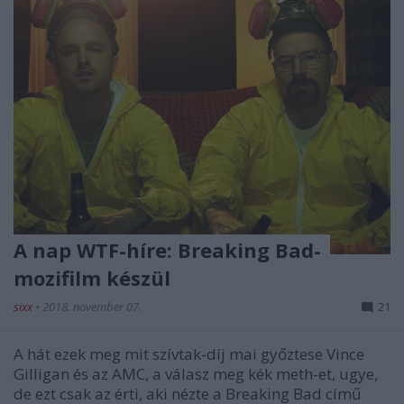
A nap WTF-híre: Breaking Bad-
mozifilm készül
sixx
•
2018. november 07.
21
A hát ezek meg mit szívtak-díj mai győztese Vince
Gilligan és az AMC, a válasz meg kék meth-et, ugye,
de ezt csak az érti, aki nézte a Breaking Bad című