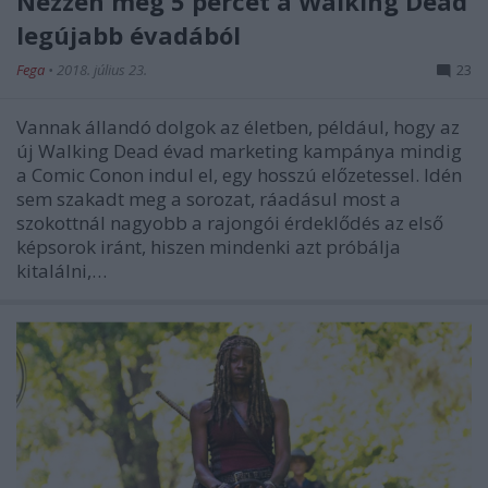
Nézzen meg 5 percet a Walking Dead
legújabb évadából
Fega
•
2018. július 23.
23
Vannak állandó dolgok az életben, például, hogy az
új Walking Dead évad marketing kampánya mindig
a Comic Conon indul el, egy hosszú előzetessel. Idén
sem szakadt meg a sorozat, ráadásul most a
szokottnál nagyobb a rajongói érdeklődés az első
képsorok iránt, hiszen mindenki azt próbálja
kitalálni,…