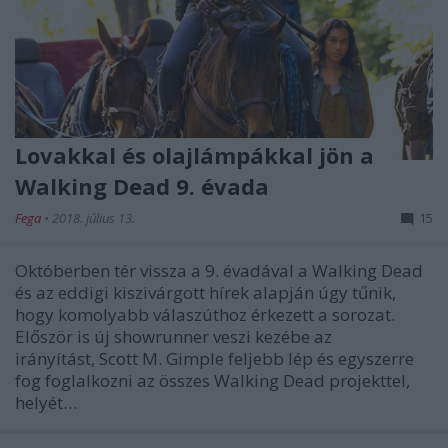
Lovakkal és olajlámpákkal jön a
Walking Dead 9. évada
Fega
•
2018. július 13.
15
Októberben tér vissza a 9. évadával a Walking Dead
és az eddigi kiszivárgott hírek alapján úgy tűnik,
hogy komolyabb válaszúthoz érkezett a sorozat.
Először is új showrunner veszi kezébe az
irányítást, Scott M. Gimple feljebb lép és egyszerre
fog foglalkozni az összes Walking Dead projekttel,
helyét…