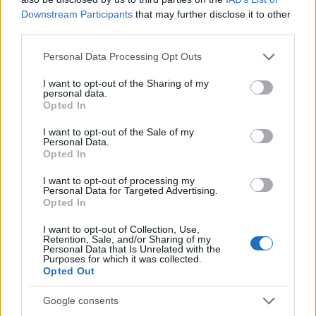
Deadből?
Downstream Participants
that may further disclose it to other
third parties.
sixx
•
2018. október 19.
10
Please note that this website/app uses one or more Google
Personal Data Processing Opt Outs
services and may gather and store information including but
Szerintem a tévézésben jelenleg az egyik
not limited to your visit or usage behaviour. You may click to
I want to opt-out of the Sharing of my
leggondosabban őrzött titok, hogy az új évadban rég
personal data.
grant or deny consent to Google and its third-party tags to
nem látott konszolidált külsőt öltő Rick Grimes hogy
Opted In
use your data for below specified purposes in below Google
távozik a zombiapokaliposzisből. Megeszik? Ő esz
consent section.
I want to opt-out of the Sale of my
meg valakit? Megharapják, karját veszti, aztán hullik
Personal Data.
el? Hősiesen áll a vártán, és menekülő társait…
Opted In
I want to opt-out of processing my
Personal Data for Targeted Advertising.
Opted In
I want to opt-out of Collection, Use,
Retention, Sale, and/or Sharing of my
Personal Data that Is Unrelated with the
Purposes for which it was collected.
Opted Out
Google consents