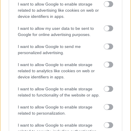
I want to allow Google to enable storage
related to advertising like cookies on web or
device identifiers in apps.
I want to allow my user data to be sent to
Google for online advertising purposes.
A Spektrum is várja a
sorozatötleteidet
I want to allow Google to send me
personalized advertising.
sixx
•
2018. október 12.
2
I want to allow Google to enable storage
A teljes és tök hivatalos nevén AMC Networks Central
related to analytics like cookies on web or
Europe Kft. (1139 Budapest, Lomb u. 23-27.)-ként
device identifiers in apps.
ismert AMC annak az anyacégnek a hazai leágazása,
aminek a The Walking Dead- és Breaking Bad-
I want to allow Google to enable storage
related to functionality of the website or app.
univerzumo(ka)t köszönhetjük, és ami itthon a
Spektrum TV-t (is) működteti. Azt a Spektrumot,
I want to allow Google to enable storage
amin a…
related to personalization.
I want to allow Google to enable storage