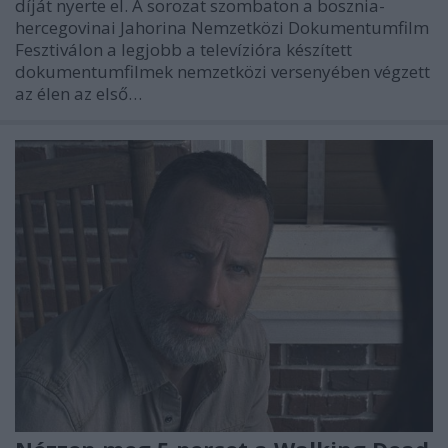
díját nyerte el. A sorozat szombaton a bosznia-
hercegovinai Jahorina Nemzetközi Dokumentumfilm
Fesztiválon a legjobb a televízióra készített
dokumentumfilmek nemzetközi versenyében végzett
az élen az első…