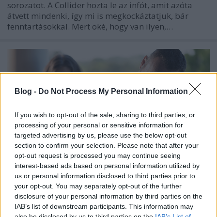
sorozatot. A Collider hozta le az infót, amit azóta
átvett mindenki, így mi is megkockáztatjuk, bár
fenntartásokkal. Mert oké, hogy van ilyen,…
Blog -
Do Not Process My Personal Information
If you wish to opt-out of the sale, sharing to third parties, or
processing of your personal or sensitive information for
targeted advertising by us, please use the below opt-out
section to confirm your selection. Please note that after your
opt-out request is processed you may continue seeing
interest-based ads based on personal information utilized by
us or personal information disclosed to third parties prior to
your opt-out. You may separately opt-out of the further
Az AMC elspoilerezte, melyik részben
disclosure of your personal information by third parties on the
IAB’s list of downstream participants. This information may
lép le Rick seriff a The Walking
also be disclosed by us to third parties on the
IAB’s List of