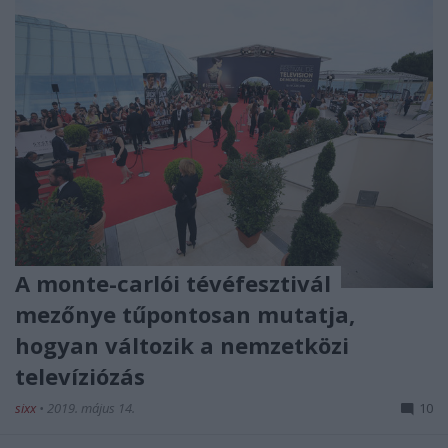
A monte-carlói tévéfesztivál
mezőnye tűpontosan mutatja,
hogyan változik a nemzetközi
televíziózás
sixx
•
2019. május 14.
10