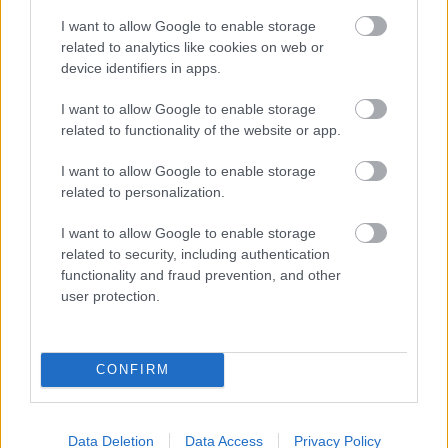
Nyár, mi? Uborkaszezon, ugye?
I want to allow Google to enable storage
Muhaha!
related to analytics like cookies on web or
device identifiers in apps.
sixx
•
2019. május 30.
14
I want to allow Google to enable storage
related to functionality of the website or app.
Jó, rácsodálkozni arra 2019-ben, hogy a nyár pont
olyan kiemelt tévés időszak lett, mint amilyen az ősz,
I want to allow Google to enable storage
nagyon cseszlovák dolog, de én a régi ...
related to personalization.
I want to allow Google to enable storage
related to security, including authentication
functionality and fraud prevention, and other
user protection.
CONFIRM
Data Deletion
Data Access
Privacy Policy