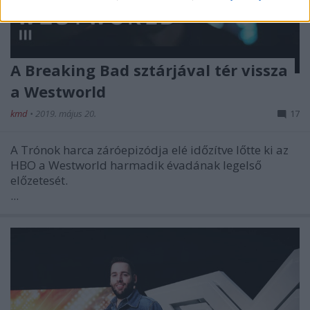
A Breaking Bad sztárjával tér vissza
a Westworld
kmd
•
2019. május 20.
17
A Trónok harca záróepizódja elé időzítve lőtte ki az
HBO a Westworld harmadik évadának legelső
előzetesét.
...