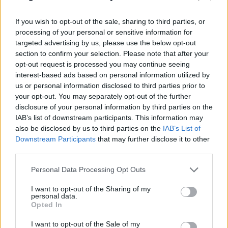
Tessék, csak tessék, szájkarate time IS OVER,
mindenki megmutathatja, mekkora a pöcse.
If you wish to opt-out of the sale, sharing to third parties, or
Még nem próbáltad, de érzed a vágyat, hogy írnod ...
processing of your personal or sensitive information for
targeted advertising by us, please use the below opt-out
section to confirm your selection. Please note that after your
opt-out request is processed you may continue seeing
interest-based ads based on personal information utilized by
us or personal information disclosed to third parties prior to
your opt-out. You may separately opt-out of the further
disclosure of your personal information by third parties on the
IAB’s list of downstream participants. This information may
also be disclosed by us to third parties on the
IAB’s List of
Downstream Participants
that may further disclose it to other
third parties.
Please note that this website/app uses one or more Google
Personal Data Processing Opt Outs
services and may gather and store information including but
not limited to your visit or usage behaviour. You may click to
I want to opt-out of the Sharing of my
personal data.
grant or deny consent to Google and its third-party tags to
A negyedik lesz a The Good Place
Opted In
use your data for below specified purposes in below Google
záróévada
consent section.
I want to opt-out of the Sale of my