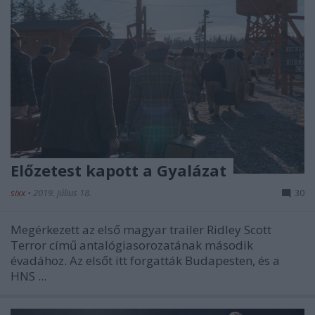
Előzetest kapott a Gyalázat
sixx
•
2019. július 18.
30
Megérkezett az első magyar trailer Ridley Scott
Terror című antalógiasorozatának második
évadához. Az elsőt itt forgatták Budapesten, és a
HNS ...