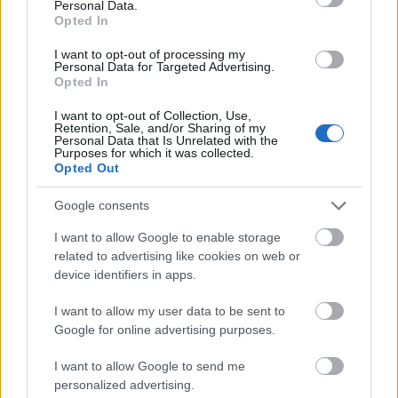
Personal Data.
sixx
•
2019. június 11.
3
Opted In
I want to opt-out of processing my
Még mielőtt mindenki heves anyázásba fogna, és az
Personal Data for Targeted Advertising.
NBC-t küldené a picsába, a döntés nem az övék
Opted In
volt, hanem az alkotó Mike Schuré, aki a ...
I want to opt-out of Collection, Use,
Retention, Sale, and/or Sharing of my
Personal Data that Is Unrelated with the
Purposes for which it was collected.
Opted Out
Google consents
I want to allow Google to enable storage
related to advertising like cookies on web or
device identifiers in apps.
I want to allow my user data to be sent to
Google for online advertising purposes.
I want to allow Google to send me
personalized advertising.