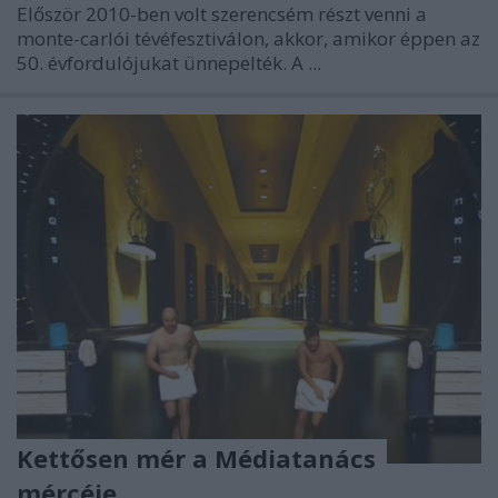
Először 2010-ben volt szerencsém részt venni a
monte-carlói tévéfesztiválon, akkor, amikor éppen az
50. évfordulójukat ünnepelték. A ...
Kettősen mér a Médiatanács
mércéje