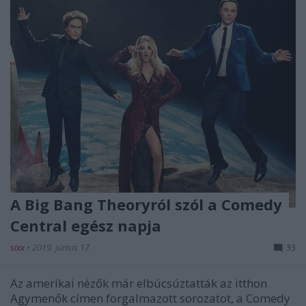
A Big Bang Theoryról szól a Comedy
Central egész napja
sixx
•
2019. június 17.
33
Az amerikai nézők már elbúcsúztatták az itthon
Agymenők címen forgalmazott sorozatot, a Comedy