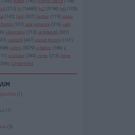
t
(
390
)
trailer
(
182
)
trónok harca
(
758
)
ood
(
215
)
tv
(
16483
)
tv2
(
3194
)
tv6
(
103
)
ka
(
142
)
twd
(
307
)
twitter
(
119
)
újság
fronts
(
107
)
usa network
(
316
)
való
00
)
vélemény
(
212
)
vetélkedő
(
301
)
551
)
viasat3
(
647
)
viasat history
(
101
)
698
)
videó
(
3079
)
x-faktor
(
186
)
x
111
)
youtube
(
240
)
zene
(
213
)
zone
(
356
)
Címkefelhő
ÍVUM
gusztus
(
1
)
ius
(
1
)
ius
(
3
)