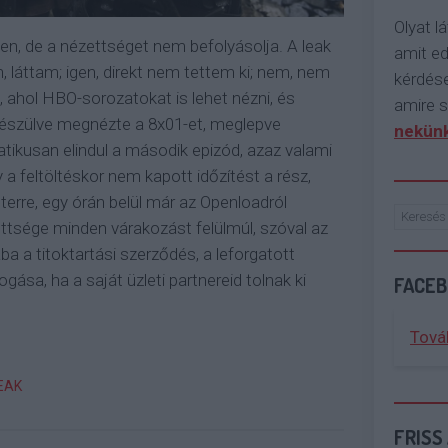
Olyat lá
en, de a nézettséget nem befolyásolja. A leak
amit e
en, láttam; igen, direkt nem tettem ki; nem, nem
kérdése
ahol HBO-sorozatokat is lehet nézni, és
amire s
ákészülve megnézte a 8x01-et, meglepve
nekünk
tikusan elindul a második epizód, azaz valami
a feltöltéskor nem kapott időzítést a rész,
itterre, egy órán belül már az Openloadról
ettsége minden várakozást felülmúl, szóval az
ba a titoktartási szerződés, a leforgatott
ása, ha a saját üzleti partnereid tolnak ki
FACE
Tová
EAK
FRISS