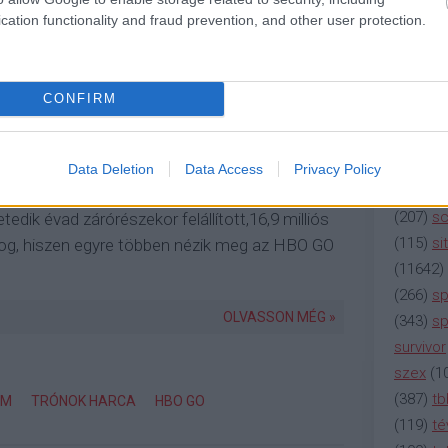
magyar 
cation functionality and fraud prevention, and other user protection.
(
230
)
m
(
2137
)
n
(
195
)
or
CONFIRM
(
325
)
po
rádió
(
3
öntögetve tért vissza a képernyőkre egyéves
(
225
)
re
ormot számolva csak az USA-ban 17,4 millió
Data Deletion
Data Access
Privacy Policy
(
2212
)
s
n követte az eseményeket (halott a lineáris
(
207
)
sci
tedik évad zárórészekor felállított,16,9 milliós
(
115
)
si
 fog, hiszen egyre többen nézik meg az HBO GO
(
11642
)
(
266
)
sp
OLVASSON MÉG »
(
343
)
sp
survivor
szex
(
1
(
387
)
tb
AM
TRÓNOK HARCA
HBO GO
(
119
)
té