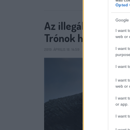
Opted 
Google 
Az illegális letöltő
I want t
Trónok harca-évad
web or d
I want t
2019. ÁPRILIS 18. 14:59
SIXX
8
KOMMENT
purpose
I want 
I want t
web or d
I want t
or app.
I want t
I want t