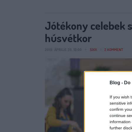
Jótékony celebek s
húsvétkor
2019. ÁPRILIS 20. 10:00
SIXX
2
KOMMENT
Blog -
Do 
If you wish 
sensitive in
confirm you
continue se
information 
further disc