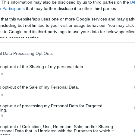
. This information may also be disclosed by us to third parties on the
IA
Nézze
Participants
that may further disclose it to other third parties.
nálunk
 that this website/app uses one or more Google services and may gath
including but not limited to your visit or usage behaviour. You may click 
A Pum
 to Google and its third-party tags to use your data for below specifi
mögöt
ogle consent section.
l Data Processing Opt Outs
KULC
al megtűzdelt realityket, de ez legyen az én
o opt-out of the Sharing of my personal data.
24
(
312
)
mmi problémám, ahol a végső nyertes jótékony
In
amazon
üss! című cukrászrealityjének mostani évadában
(
217
)
ax
sra. Fent a galeszban a résztvevők, lent a
o opt-out of the Sale of my Personal Data.
baroms
In
beszól
to opt-out of processing my Personal Data for Targeted
OLVASSON MÉG »
(
320
)
br
ing.
In
(
512
)
b
(
108
)
c
o opt-out of Collection, Use, Retention, Sale, and/or Sharing
ersonal Data that Is Unrelated with the Purposes for which it
cool
(
3
KONYSÁG
IDE SÜSS
lected.