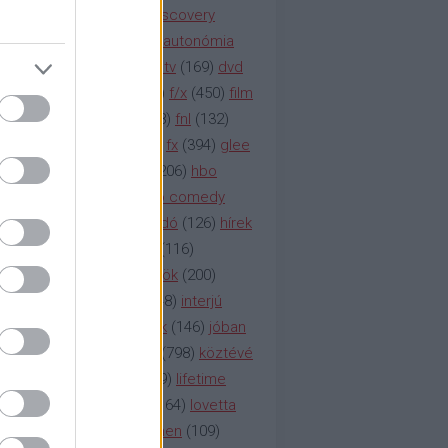
(
247
)
discovery
(
249
)
discovery
(
111
)
doku
(
127
)
duna ii autonómia
na televízió
(
1212
)
duna tv
(
169
)
dvd
őzetes
(
123
)
emmy
(
189
)
f/x
(
450
)
film
ilmmúzeum
(
903
)
film
(
338
)
fnl
(
132
)
1
)
fox
(
2048
)
fringe
(
163
)
fx
(
394
)
glee
ace klinika
(
173
)
gyász
(
206
)
hbo
HBO
(
107
)
hbo2
(
313
)
hbo comedy
imym
(
154
)
hír
(
2037
)
híradó
(
126
)
hírek
rtv
(
126
)
history channel
(
116
)
nd
(
123
)
horror
(
150
)
hősök
(
200
)
164
)
humor
(
140
)
idol
(
248
)
interjú
ternet
(
484
)
itv
(
122
)
játék
(
146
)
jóban
an
(
119
)
kasza
(
229
)
kép
(
798
)
köztévé
itika
(
618
)
lapszemle
(
169
)
lifetime
sta
(
178
)
lost
(
498
)
lóvé
(
164
)
lovetta
1
(
1692
)
m2
(
991
)
mad men
(
109
)