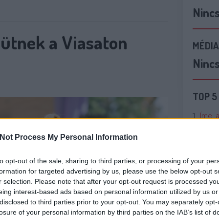
Ninc
ütnek a Viasaton
MÉDIA
Ninc
TOP 5
Íme, 
tökpu
Not Process My Personal Information
Talán
to opt-out of the sale, sharing to third parties, or processing of your per
Való V
formation for targeted advertising by us, please use the below opt-out s
r selection. Please note that after your opt-out request is processed y
Cicci
eing interest-based ads based on personal information utilized by us or
kenta
disclosed to third parties prior to your opt-out. You may separately opt-
losure of your personal information by third parties on the IAB’s list of