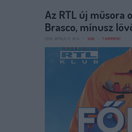
Az RTL új műsora o
Brasco, mínusz löv
2019. ÁPRILIS 17. 16:14
SIXX
7
KOMMENT