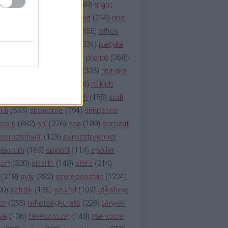
rádió
(
119
)
médiaipar
(
389
)
mgm
okka
(
142
)
mtv
(
1149
)
mtva
(
264
)
nbc
etflix
(
376
)
nézettség
(
1355
)
office
tt
(
159
)
per
(
208
)
pilot
(
1034
)
pletyka
litika
(
310
)
premier
(
135
)
promó
(
268
)
41
)
reality
(
1934
)
reklám
(
323
)
remake
tró
(
287
)
rtl
(
635
)
rtl ii
(
146
)
rtl klub
ajtóközlemény
(
116
)
sci-fi
(
158
)
scifi
 fi
(
533
)
showtime
(
794
)
simpsons
tcom
(
882
)
snl
(
276
)
soa
(
189
)
sorozat
sorozathalál
(
123
)
sorozatpremier
ektrum
(
169
)
spinoff
(
114
)
spoiler
ort
(
320
)
sport1
(
148
)
starz
(
214
)
(
218
)
syfy
(
382
)
szereposztás
(
1224
)
00
)
sztrájk
(
136
)
szülfel
(
109
)
talkshow
bt
(
233
)
tehetségkutató
(
228
)
tények
vé
(
136
)
tévésorozat
(
148
)
the voice