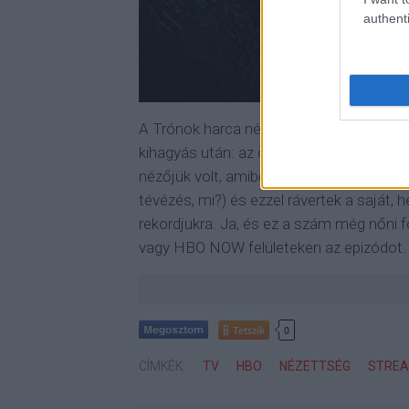
authenti
A Trónok harca nézettségi rekordokat d
kihagyás után: az összes (legális) platf
nézőjük volt, amiből 11,8 millió a tévébe
tévézés, mi?) és ezzel rávertek a saját, he
rekordjukra. Ja, és ez a szám még nőni
vagy HBO NOW felületeken az epizódot.
Tetszik
0
CÍMKÉK:
TV
HBO
NÉZETTSÉG
STRE