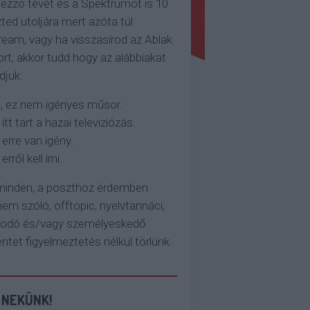
ezzo tévét és a Spektrumot is 10
ted utoljára mert azóta túl
eam, vagy ha visszasírod az Ablak
rt, akkor tudd hogy az alábbiakat
djuk:
, ez nem igényes műsor.
 itt tart a hazai televiziózás.
 erre van igény.
erről kell írni.
 minden, a poszthoz érdemben
em szóló, offtopic, nyelvtannáci,
kodó és/vagy személyeskedő
et figyelmeztetés nélkül törlünk.
 NEKÜNK!