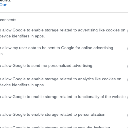
(
237
)
díj
Out
channel
(
111
)
du
consents
k is rácuppantak az új
(
302
)
el
o allow Google to enable storage related to advertising like cookies on
ra
(
598
)
f
evice identifiers in apps.
foci
(
17
o allow my user data to be sent to Google for online advertising
(
227
)
gr
s.
(
2971
)
(
125
)
h
to allow Google to send me personalized advertising.
(
288
)
hí
homela
o allow Google to enable storage related to analytics like cookies on
evice identifiers in apps.
house
(
(
540
)
in
o allow Google to enable storage related to functionality of the website
rosszb
(
140
)
kr
o allow Google to enable storage related to personalization.
(
152
)
li
(
140
)
m
o allow Google to enable storage related to security, including