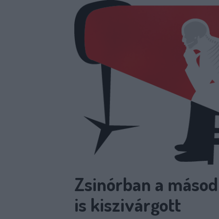
Zsinórban a másod
is kiszivárgott