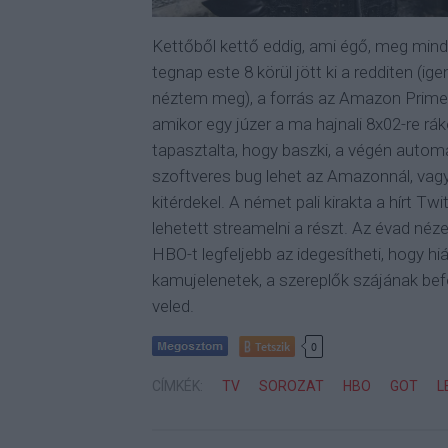
Kettőből kettő eddig, ami égő, meg mind
tegnap este 8 körül jött ki a redditen (ig
néztem meg), a forrás az Amazon Prime, 
amikor egy júzer a ma hajnali 8x02-re r
tapasztalta, hogy baszki, a végén automa
szoftveres bug lehet az Amazonnál, vagy 
kitérdekel. A német pali kirakta a hírt Tw
lehetett streamelni a részt. Az évad néz
HBO-t legfeljebb az idegesítheti, hogy hiá
kamujelenetek, a szereplők szájának befog
veled.
Tetszik
0
CÍMKÉK:
TV
SOROZAT
HBO
GOT
L