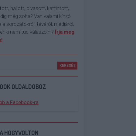
tott, hallott, olvasott, kattintott,
ddig még soha? Van valami kínzó
 a sorozatokról, tévéről, médiáról,
enki nem tud válaszolni?
Írja meg
!
BOOK OLDALDOBOZ
bb a Facebook-ra
 A HOGYVOLTON