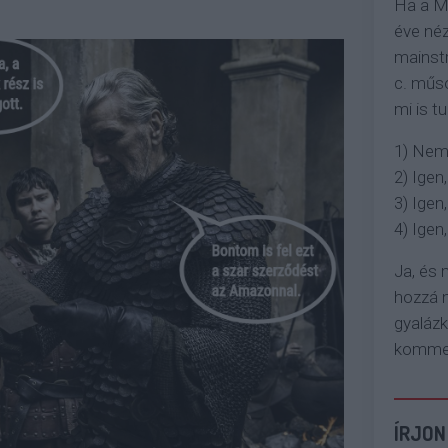
Ha a M
éve néz
mainstr
c. műso
mi is tu
1) Nem
2) Igen,
3) Igen,
4) Igen, 
Ja, és
hozzá n
gyaláz
komment
ÍRJON