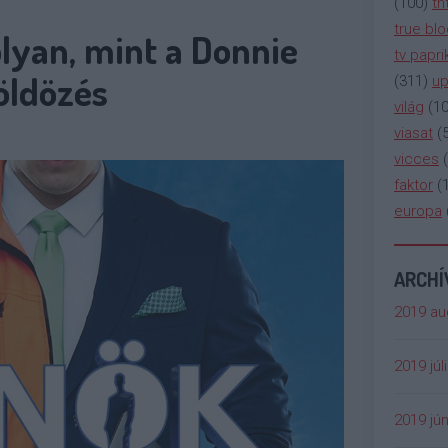
(
100
)
tn
true bl
lyan, mint a Donnie
tv papri
öldözés
(
311
)
up
világ
(
1
viasat
(
vicces
(
faktor
(
europa
ARCH
2019 au
2019 júl
2019 jún