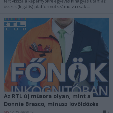
tért vissza a képernyőkre egyéves kihagyás után: az
összes (legális) platformot számolva csak ...
Az RTL új műsora olyan, mint a
Donnie Brasco, mínusz lövöldözés
sixx
•
2019. április 17.
7