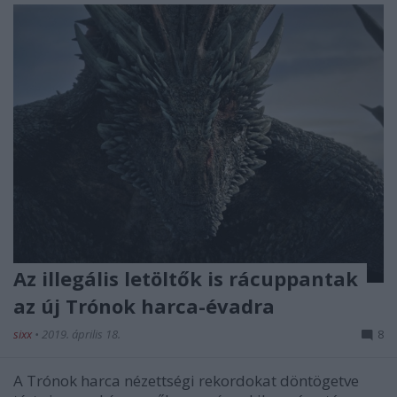
Az illegális letöltők is rácuppantak
az új Trónok harca-évadra
sixx
•
2019. április 18.
8
A Trónok harca nézettségi rekordokat döntögetve