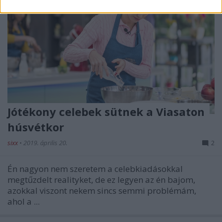
Jótékony celebek sütnek a Viasaton
húsvétkor
sixx
•
2019. április 20.
2
Én nagyon nem szeretem a celebkiadásokkal
megtűzdelt realityket, de ez legyen az én bajom,
azokkal viszont nekem sincs semmi problémám,
ahol a ...