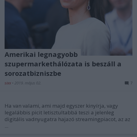
Amerikai legnagyobb
szupermarkethálózata is beszáll a
sorozatbizniszbe
sixx
•
2019. május 02.
7
Ha van valami, ami majd egyszer kinyírja, vagy
legalábbis picit letisztultabbá teszi a jelenleg
digitális vadnyugatra hajazó streamingpiacot, az az
...