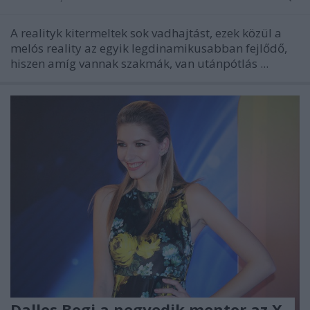
A realityk kitermeltek sok vadhajtást, ezek közül a
melós reality az egyik legdinamikusabban fejlődő,
hiszen amíg vannak szakmák, van utánpótlás ...
Dallos Bogi a negyedik mentor az X-