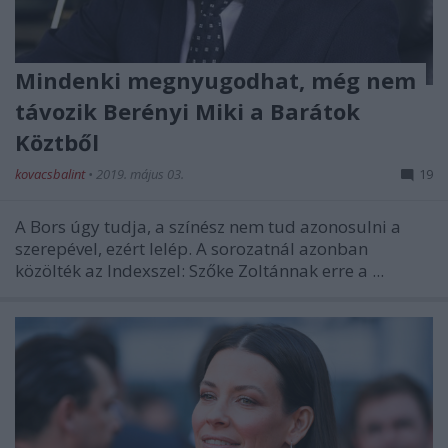
Mindenki megnyugodhat, még nem
távozik Berényi Miki a Barátok
Köztből
kovacsbalint
•
2019. május 03.
19
A Bors úgy tudja, a színész nem tud azonosulni a
szerepével, ezért lelép. A sorozatnál azonban
közölték az Indexszel: Szőke Zoltánnak erre a ...