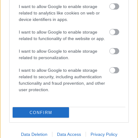
I want to allow Google to enable storage
related to analytics like cookies on web or
device identifiers in apps.
I want to allow Google to enable storage
related to functionality of the website or app.
Zsinórban a második Trónok harca-
I want to allow Google to enable storage
rész is kiszivárgott
related to personalization.
sixx
•
2019. április 22.
69
I want to allow Google to enable storage
related to security, including authentication
Kettőből kettő eddig, ami égő, meg minden, de a
functionality and fraud prevention, and other
nézettséget nem befolyásolja. A leak tegnap este 8
user protection.
körül jött ki a redditen (igen, láttam; ...
CONFIRM
Data Deletion
Data Access
Privacy Policy