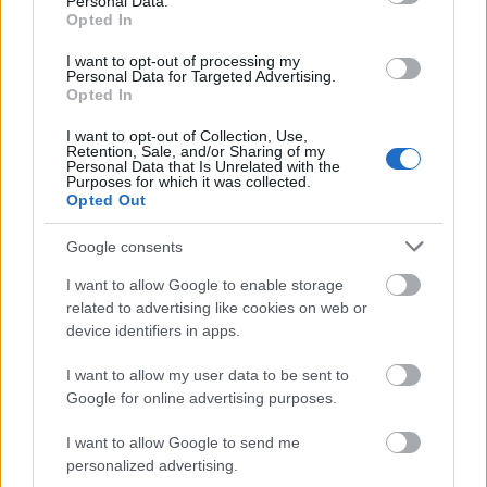
Personal Data.
Opted In
I want to opt-out of processing my
Personal Data for Targeted Advertising.
Huszti Kata nyerte az első Exatlon
Opted In
Hungaryt
I want to opt-out of Collection, Use,
Retention, Sale, and/or Sharing of my
sixx
•
2019. április 22.
36
Personal Data that Is Unrelated with the
Purposes for which it was collected.
Opted Out
"Hogy szoktuk mondani itt, az Exatlonban? A vége
valaminek akkor van, ha vége van" - ezzel az
Google consents
örökbecsű mondattal gazdagította életművét Palik ...
I want to allow Google to enable storage
related to advertising like cookies on web or
device identifiers in apps.
I want to allow my user data to be sent to
Google for online advertising purposes.
I want to allow Google to send me
personalized advertising.