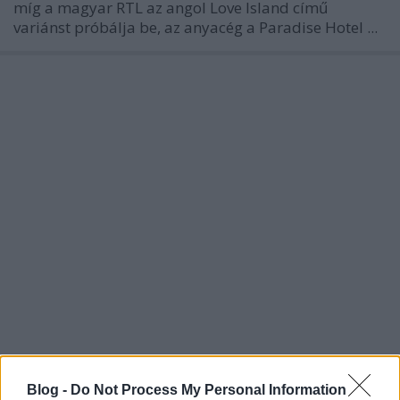
míg a magyar RTL az angol Love Island című
variánst próbálja be, az anyacég a Paradise Hotel ...
Blog -
Do Not Process My Personal Information