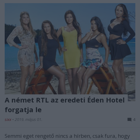
A német RTL az eredeti Éden Hotel
forgatja le
sixx
•
2019. május 01.
4
Semmi eget rengető nincs a hírben, csak fura, hogy