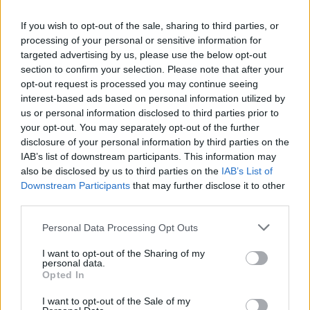
Egy zombi mindent megváltoztat?
If you wish to opt-out of the sale, sharing to third parties, or
processing of your personal or sensitive information for
sixx
•
2019. április 24.
8
targeted advertising by us, please use the below opt-out
section to confirm your selection. Please note that after your
opt-out request is processed you may continue seeing
Nyakunkon a Fear The Walking Dead következő
interest-based ads based on personal information utilized by
évada, amiben az eredeti szereplőgárdából alig
us or personal information disclosed to third parties prior to
maradt valaki (Alicia és a visszatérő Daniel), ...
your opt-out. You may separately opt-out of the further
disclosure of your personal information by third parties on the
IAB’s list of downstream participants. This information may
also be disclosed by us to third parties on the
IAB’s List of
Downstream Participants
that may further disclose it to other
third parties.
Please note that this website/app uses one or more Google
Personal Data Processing Opt Outs
services and may gather and store information including but
not limited to your visit or usage behaviour. You may click to
I want to opt-out of the Sharing of my
personal data.
grant or deny consent to Google and its third-party tags to
Opted In
use your data for below specified purposes in below Google
consent section.
I want to opt-out of the Sale of my