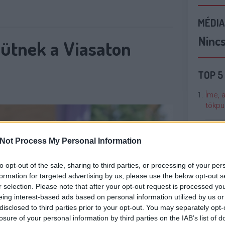
MÉDIA
Ninc
ütnek a Viasaton
TOP 5
Íme, 
tökpu
Talán
Not Process My Personal Information
Való V
to opt-out of the sale, sharing to third parties, or processing of your per
Cicci
formation for targeted advertising by us, please use the below opt-out s
kenta
r selection. Please note that after your opt-out request is processed y
eing interest-based ads based on personal information utilized by us or
disclosed to third parties prior to your opt-out. You may separately opt-
Nézze
losure of your personal information by third parties on the IAB’s list of
nálunk