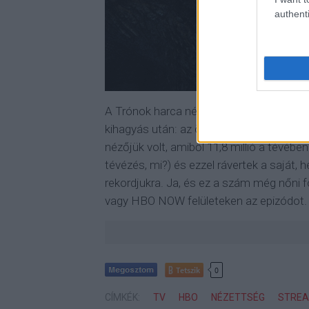
authenti
A Trónok harca nézettségi rekordokat d
kihagyás után: az összes (legális) platf
nézőjük volt, amiből 11,8 millió a tévébe
tévézés, mi?) és ezzel rávertek a saját, he
rekordjukra. Ja, és ez a szám még nőni
vagy HBO NOW felületeken az epizódot.
Tetszik
0
CÍMKÉK:
TV
HBO
NÉZETTSÉG
STRE