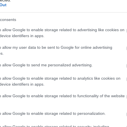
KONYSÁG
IDE SÜSS
Out
(
111
)
du
(
302
)
el
consents
(
598
)
f
k is rácuppantak az új
foci
(
17
o allow Google to enable storage related to advertising like cookies on
(
227
)
gr
evice identifiers in apps.
ra
(
107
)
h
o allow my user data to be sent to Google for online advertising
(
125
)
h
s.
(
288
)
hí
homela
to allow Google to send me personalized advertising.
house
(
o allow Google to enable storage related to analytics like cookies on
(
540
)
in
evice identifiers in apps.
rosszb
(
140
)
kr
o allow Google to enable storage related to functionality of the website
(
152
)
li
(
140
)
m
o allow Google to enable storage related to personalization.
magyar 
(
230
)
m
o allow Google to enable storage related to security, including