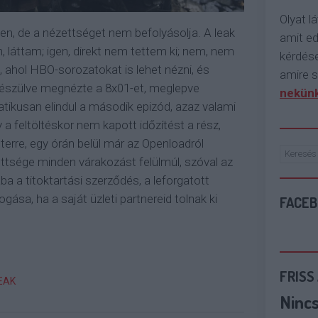
Olyat lá
en, de a nézettséget nem befolyásolja. A leak
amit e
en, láttam; igen, direkt nem tettem ki; nem, nem
kérdése
ahol HBO-sorozatokat is lehet nézni, és
amire s
ákészülve megnézte a 8x01-et, meglepve
nekünk
tikusan elindul a második epizód, azaz valami
a feltöltéskor nem kapott időzítést a rész,
itterre, egy órán belül már az Openloadról
ettsége minden várakozást felülmúl, szóval az
ba a titoktartási szerződés, a leforgatott
ása, ha a saját üzleti partnereid tolnak ki
FACE
FRISS
EAK
Ninc