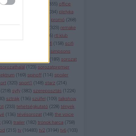
etflix
(
376
)
nézettség
(
1355
)
office
tt
(
159
)
per
(
208
)
pilot
(
1034
)
pletyka
litika
(
310
)
premier
(
135
)
promó
(
268
)
41
)
reality
(
1934
)
reklám
(
323
)
remake
tró
(
287
)
rtl
(
635
)
rtl ii
(
146
)
rtl klub
ajtóközlemény
(
116
)
sci-fi
(
158
)
scifi
 fi
(
533
)
showtime
(
794
)
simpsons
tcom
(
882
)
snl
(
276
)
soa
(
189
)
sorozat
sorozathalál
(
123
)
sorozatpremier
ektrum
(
169
)
spinoff
(
114
)
spoiler
ort
(
320
)
sport1
(
148
)
starz
(
214
)
(
218
)
syfy
(
382
)
szereposztás
(
1224
)
00
)
sztrájk
(
136
)
szülfel
(
109
)
talkshow
bt
(
233
)
tehetségkutató
(
228
)
tények
vé
(
136
)
tévésorozat
(
148
)
the voice
t
(
390
)
trailer
(
182
)
trónok harca
(
758
)
ood
(
215
)
tv
(
16483
)
tv2
(
3194
)
tv6
(
103
)