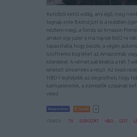
Kettőből kettő eddig, ami égő, meg mind
tegnap este 8 körül jött ki a redditen (ig
néztem meg), a forrás az Amazon Prime, 
amikor egy júzer a ma hajnali 8x02-re r
tapasztalta, hogy baszki, a végén automa
szoftveres bug lehet az Amazonnál, vagy 
kitérdekel. A német pali kirakta a hírt Tw
lehetett streamelni a részt. Az évad néz
HBO-t legfeljebb az idegesítheti, hogy hiá
kamujelenetek, a szereplők szájának befog
veled.
Tetszik
0
CÍMKÉK:
TV
SOROZAT
HBO
GOT
L