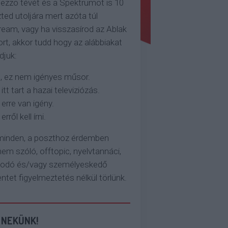
ezzo tévét és a Spektrumot is 10
ted utoljára mert azóta túl
eam, vagy ha visszasírod az Ablak
rt, akkor tudd hogy az alábbiakat
djuk:
, ez nem igényes műsor.
 itt tart a hazai televiziózás.
 erre van igény.
erről kell írni.
 minden, a poszthoz érdemben
em szóló, offtopic, nyelvtannáci,
kodó és/vagy személyeskedő
et figyelmeztetés nélkül törlünk.
 NEKÜNK!