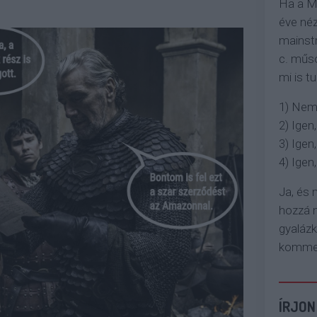
Ha a M
éve néz
mainstr
c. műso
mi is tu
1) Nem
2) Igen,
3) Igen,
4) Igen, 
Ja, és
hozzá n
gyaláz
komment
ÍRJON