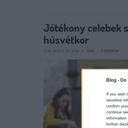
Jótékony celebek s
húsvétkor
2019. ÁPRILIS 20. 10:00
SIXX
2
KOMMENT
Blog -
Do 
If you wish 
sensitive in
confirm you
continue se
information 
further disc