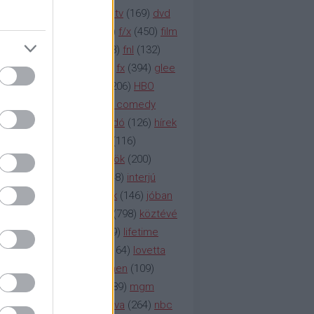
na televízió
(
1212
)
duna tv
(
169
)
dvd
őzetes
(
123
)
emmy
(
189
)
f/x
(
450
)
film
ilmmúzeum
(
903
)
film
(
338
)
fnl
(
132
)
1
)
fox
(
2048
)
fringe
(
163
)
fx
(
394
)
glee
ace klinika
(
173
)
gyász
(
206
)
HBO
bo
(
2971
)
hbo2
(
313
)
hbo comedy
imym
(
154
)
hír
(
2037
)
híradó
(
126
)
hírek
rtv
(
126
)
history channel
(
116
)
nd
(
123
)
horror
(
150
)
hősök
(
200
)
164
)
humor
(
140
)
idol
(
248
)
interjú
ternet
(
484
)
itv
(
122
)
játék
(
146
)
jóban
an
(
119
)
kasza
(
229
)
kép
(
798
)
köztévé
itika
(
618
)
lapszemle
(
169
)
lifetime
sta
(
178
)
lost
(
498
)
lóvé
(
164
)
lovetta
1
(
1692
)
m2
(
991
)
mad men
(
109
)
rádió
(
119
)
médiaipar
(
389
)
mgm
okka
(
142
)
mtv
(
1149
)
mtva
(
264
)
nbc