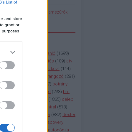
B’s List of
pedék benéz az Instagramszűrők
ti rögvalóságba
er and store
to grant or
ed purposes
SSZAVAK
a&e
(
133
)
abc
(
1958
)
ajánló
(
1699
)
(
112
)
amc
(
913
)
animációs
(
109
)
atv
n
(
531
)
baki
(
261
)
barátok közt
(
144
)
ág
(
130
)
bbc
(
403
)
beharangozó
(
281
)
(
314
)
blikk
(
338
)
bors
(
267
)
botrány
eaking
(
124
)
breaking bad
(
233
)
brit
sg
(
258
)
bulvár
(
995
)
cbs
(
1865
)
celeb
inemax
(
706
)
comedy central
(
518
)
58
)
csaj
(
177
)
csi
(
159
)
cw
(
882
)
dexter
(
247
)
discovery
(
249
)
discovery
(
111
)
doku
(
127
)
duna ii autonómia