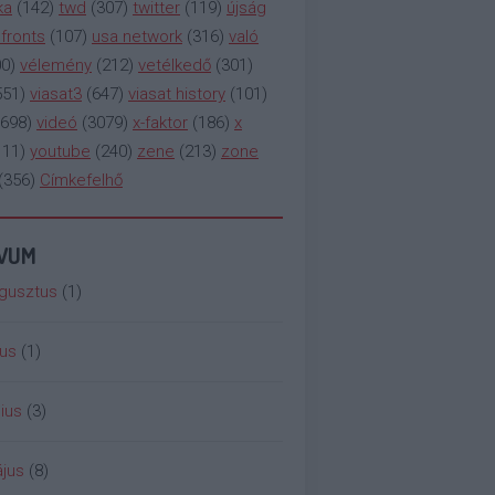
ka
(
142
)
twd
(
307
)
twitter
(
119
)
újság
fronts
(
107
)
usa network
(
316
)
való
00
)
vélemény
(
212
)
vetélkedő
(
301
)
551
)
viasat3
(
647
)
viasat history
(
101
)
698
)
videó
(
3079
)
x-faktor
(
186
)
x
111
)
youtube
(
240
)
zene
(
213
)
zone
(
356
)
Címkefelhő
ÍVUM
gusztus
(
1
)
ius
(
1
)
ius
(
3
)
jus
(
8
)