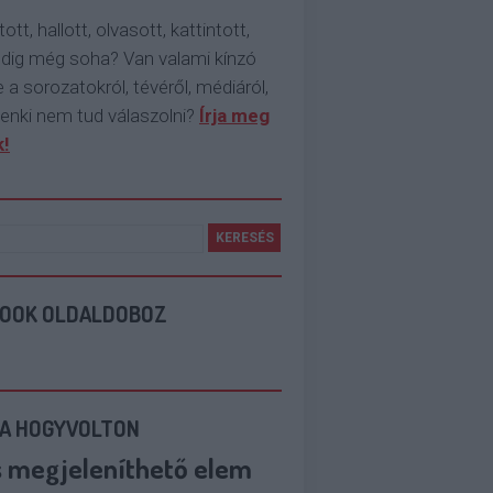
tott, hallott, olvasott, kattintott,
ddig még soha? Van valami kínzó
 a sorozatokról, tévéről, médiáról,
enki nem tud válaszolni?
Írja meg
!
BOOK OLDALDOBOZ
 A HOGYVOLTON
s megjeleníthető elem