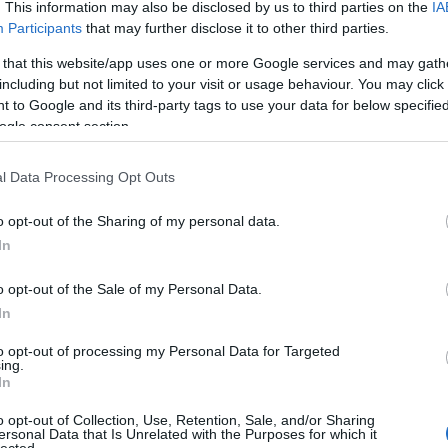
. This information may also be disclosed by us to third parties on the
IA
Participants
that may further disclose it to other third parties.
A Pum
mögöt
 that this website/app uses one or more Google services and may gath
including but not limited to your visit or usage behaviour. You may click 
 to Google and its third-party tags to use your data for below specifi
ogle consent section.
KULC
l Data Processing Opt Outs
24
(
312
)
amazon
al megtűzdelt realityket, de ez legyen az én
o opt-out of the Sharing of my personal data.
(
217
)
ax
mmi problémám, ahol a végső nyertes jótékony
In
baroms
üss! című cukrászrealityjének mostani évadában
beszól
o opt-out of the Sale of my Personal Data.
sra. Fent a galeszban a résztvevők, lent a
(
320
)
br
In
(
512
)
b
to opt-out of processing my Personal Data for Targeted
(
108
)
c
ing.
OLVASSON MÉG »
In
cool
(
3
(
237
)
díj
o opt-out of Collection, Use, Retention, Sale, and/or Sharing
ersonal Data that Is Unrelated with the Purposes for which it
channel
lected.