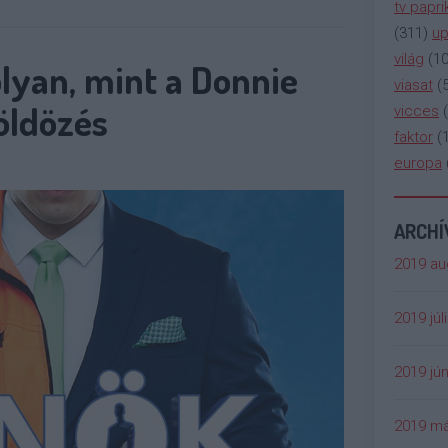
tv papri
(
311
)
up
világ
(
1
lyan, mint a Donnie
viasat
(
öldözés
vicces
(
faktor
(
europa
ARCH
2019 au
2019 júl
2019 jún
2019 má