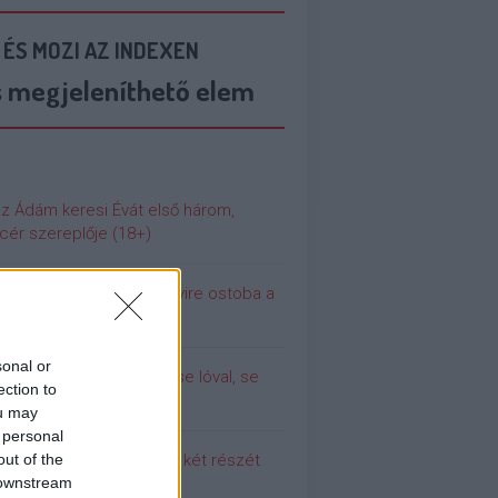
 ÉS MOZI AZ INDEXEN
s megjeleníthető elem
az Ádám keresi Évát első három,
cér szereplője (18+)
 még soha nem volt ennyire ostoba a
ilág
sonal or
olina (még) nem dugott se lóval, se
ection to
urral
ou may
 personal
out of the
 meg a Pumpedék első két részét
 downstream
!