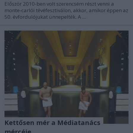
Először 2010-ben volt szerencsém részt venni a
monte-carlói tévéfesztiválon, akkor, amikor éppen az
50. évfordulójukat ünnepelték. A ...
Kettősen mér a Médiatanács
mércéje