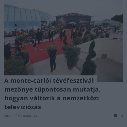
A monte-carlói tévéfesztivál
mezőnye tűpontosan mutatja,
hogyan változik a nemzetközi
televíziózás
sixx
•
2019. május 14.
10