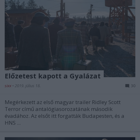
Előzetest kapott a Gyalázat
sixx
•
2019. július 18.
30
Megérkezett az első magyar trailer Ridley Scott
Terror című antalógiasorozatának második
évadához. Az elsőt itt forgatták Budapesten, és a
HNS ...