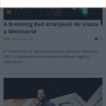
A Breaking Bad sztárjával tér vissza
a Westworld
kmd
•
2019. május 20.
17
A Trónok harca záróepizódja elé időzítve lőtte ki az
HBO a Westworld harmadik évadának legelső
előzetesét.
...