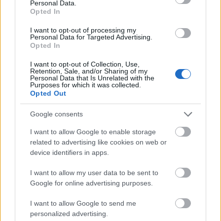
Personal Data.
sixx
•
2019. június 11.
3
Opted In
I want to opt-out of processing my
Még mielőtt mindenki heves anyázásba fogna, és az
Personal Data for Targeted Advertising.
NBC-t küldené a picsába, a döntés nem az övék
Opted In
volt, hanem az alkotó Mike Schuré, aki a ...
I want to opt-out of Collection, Use,
Retention, Sale, and/or Sharing of my
Personal Data that Is Unrelated with the
Purposes for which it was collected.
Opted Out
Google consents
I want to allow Google to enable storage
related to advertising like cookies on web or
device identifiers in apps.
I want to allow my user data to be sent to
Google for online advertising purposes.
I want to allow Google to send me
personalized advertising.