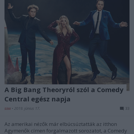
A Big Bang Theoryról szól a Comedy
Central egész napja
sixx
•
2019. június 17.
33
Az amerikai nézők már elbúcsúztatták az itthon
Agymenők címen forgalmazott sorozatot, a Comedy