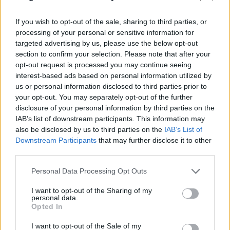
Tessék, csak tessék, szájkarate time IS OVER,
mindenki megmutathatja, mekkora a pöcse.
If you wish to opt-out of the sale, sharing to third parties, or
Még nem próbáltad, de érzed a vágyat, hogy írnod ...
processing of your personal or sensitive information for
targeted advertising by us, please use the below opt-out
section to confirm your selection. Please note that after your
opt-out request is processed you may continue seeing
interest-based ads based on personal information utilized by
us or personal information disclosed to third parties prior to
your opt-out. You may separately opt-out of the further
disclosure of your personal information by third parties on the
IAB’s list of downstream participants. This information may
also be disclosed by us to third parties on the
IAB’s List of
Downstream Participants
that may further disclose it to other
third parties.
Please note that this website/app uses one or more Google
Personal Data Processing Opt Outs
services and may gather and store information including but
not limited to your visit or usage behaviour. You may click to
I want to opt-out of the Sharing of my
personal data.
grant or deny consent to Google and its third-party tags to
A negyedik lesz a The Good Place
Opted In
use your data for below specified purposes in below Google
záróévada
consent section.
I want to opt-out of the Sale of my