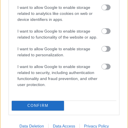
Nyár, mi? Uborkaszezon, ugye?
I want to allow Google to enable storage
Muhaha!
related to analytics like cookies on web or
device identifiers in apps.
sixx
•
2019. május 30.
14
I want to allow Google to enable storage
related to functionality of the website or app.
Jó, rácsodálkozni arra 2019-ben, hogy a nyár pont
olyan kiemelt tévés időszak lett, mint amilyen az ősz,
I want to allow Google to enable storage
nagyon cseszlovák dolog, de én a régi ...
related to personalization.
I want to allow Google to enable storage
related to security, including authentication
functionality and fraud prevention, and other
user protection.
CONFIRM
Data Deletion
Data Access
Privacy Policy